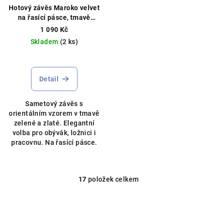
Hotový závěs Maroko velvet
na řasící pásce, tmavě
zeleno-zlatý 140×250 cm
1 090 Kč
Hotový závěs na řasící
Skladem
(2 ks)
pásce, moderní vzor
Detail
Sametový závěs s
orientálním vzorem v tmavě
zelené a zlaté. Elegantní
volba pro obývák, ložnici i
pracovnu. Na řasící pásce.
17
položek celkem
O
v
l