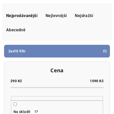
Ř
a
Nejprodávanější
Nejlevnější
Nejdražší
z
e
Abecedně
n
í
p
Zavřít filtr
r
o
Cena
d
u
290
Kč
1090
Kč
k
t
ů
Na skladě
17