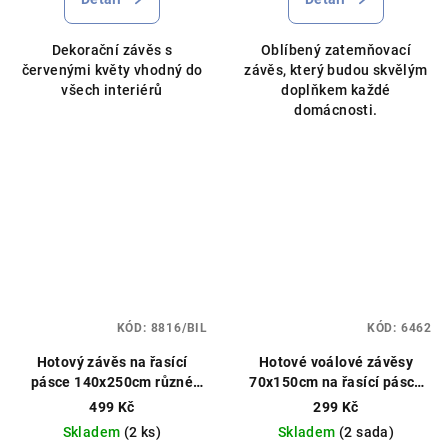
je
5,0
Dekorační závěs s
Oblíbený zatemňovací
z
červenými květy vhodný do
závěs, který budou skvělým
5
všech interiérů
doplňkem každé
hvězdiček.
domácnosti.
KÓD:
8816/BIL
KÓD:
6462
Hotový závěs na řasící
Hotové voálové závěsy
pásce 140x250cm různé
70x150cm na řasící pásce
barvy
zelené
Barevný voál,
499 Kč
299 Kč
ušijeme na míru
Skladem
(2 ks)
Skladem
(2 sada)