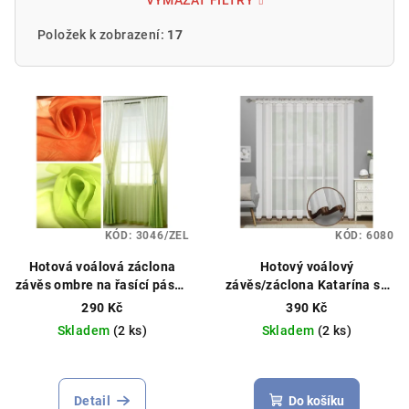
VYMAZAT FILTRY
Položek k zobrazení:
17
V
ý
p
i
s
p
KÓD:
3046/ZEL
KÓD:
6080
r
o
Hotová voálová záclona
Hotový voálový
závěs ombre na řasící pásce
závěs/záclona Katarína se
d
140 x 250 cm různé barvy
širokou saténovou stuhou
290 Kč
390 Kč
u
Hotový voálový závěs,
400x250cm hnědý
Skladem
(2 ks)
Skladem
(2 ks)
můžeme ušít na míru
k
Průměrné
Průměrné
t
hodnocení
hodnocení
ů
produktu
produktu
Detail
Do košíku