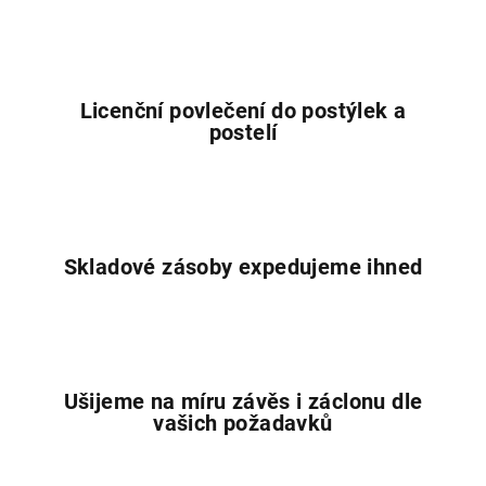
á
d
a
c
í
Licenční povlečení do postýlek a
p
postelí
r
v
k
y
v
Skladové zásoby expedujeme ihned
ý
p
i
s
u
Ušijeme na míru závěs i záclonu dle
vašich požadavků