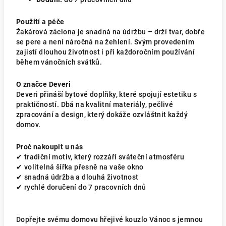
Použití a péče
Žakárová záclona je snadná na údržbu – drží tvar, dobře
se pere a není náročná na žehlení. Svým provedením
zajistí dlouhou životnost i při každoročním používání
během vánočních svátků.
O značce Deveri
Deveri přináší bytové doplňky, které spojují estetiku s
praktičností. Dbá na kvalitní materiály, pečlivé
zpracování a design, který dokáže ozvláštnit každý
domov.
Proč nakoupit u nás
✔ tradiční motiv, který rozzáří sváteční atmosféru
✔ volitelná šířka přesně na vaše okno
✔ snadná údržba a dlouhá životnost
✔ rychlé doručení do 7 pracovních dnů
Dopřejte svému domovu hřejivé kouzlo Vánoc s jemnou