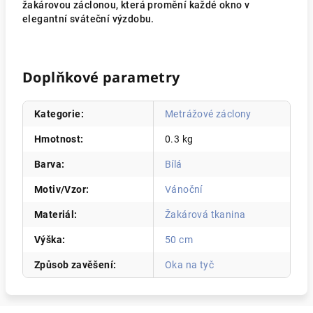
žakárovou záclonou, která promění každé okno v
elegantní sváteční výzdobu.
Doplňkové parametry
Kategorie
:
Metrážové záclony
Hmotnost
:
0.3 kg
Barva
:
Bílá
Motiv/Vzor
:
Vánoční
Materiál
:
Žakárová tkanina
Výška
:
50 cm
Způsob zavěšení
:
Oka na tyč