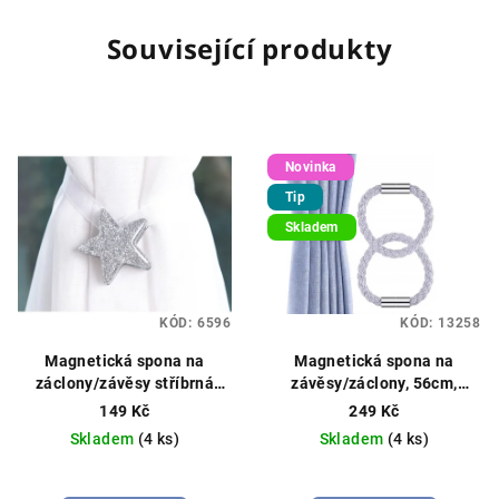
Související produkty
Novinka
Tip
Skladem
KÓD:
6596
KÓD:
13258
Magnetická spona na
Magnetická spona na
záclony/závěsy stříbrná
závěsy/záclony, 56cm,
hvězda
Vzor hvězda, různé
stříbrná
149 Kč
249 Kč
barvy
Skladem
(4 ks)
Skladem
(4 ks)