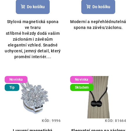
Do košíku
Do košíku
Stylová magnetická spona
Moderní a nepřehlédnutelná
ve tvaru
spona na závěs/záclonu.
stříbrné hvězdy dodá vašim
záclonám i závěsům
elegantní vzhled. Snadné
uchycení, jemný detail, který
promění interiér....
Novinka
Novinka
Tip
Skladem
KÓD:
9996
KÓD:
81664
Luxusní magnetická
Elegantní spona na záclony