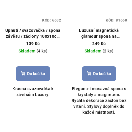
KÓD:
6632
KÓD:
81668
Upnutí / svazovačka / spona
Luxusní magnetická
závěsu / záclony 100x10cm
glamour spona na
šedá
záclony/závěsy s krystaly
139 Kč
249 Kč
33cm mosaz
Mosazný
Skladem
(4 ks)
Skladem
(2 ks)
vzhled
Do košíku
Do košíku
Krásná svazovačka k
Elegantní mosazná spona s
závěsům Luxury.
krystaly a magnetem.
Rychlá dekorace záclon bez
vrtání. Stylový doplněk do
každé místnosti.