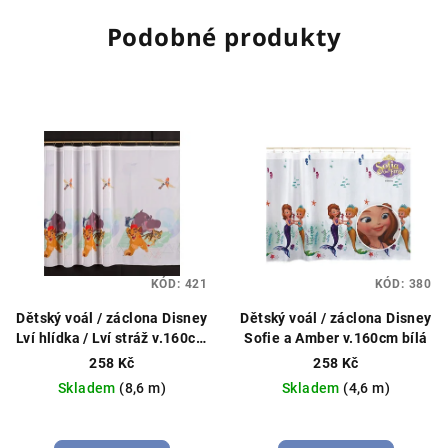
Podobné produkty
KÓD:
421
KÓD:
380
Dětský voál / záclona Disney
Dětský voál / záclona Disney
Lví hlídka / Lví stráž v.160cm
Sofie a Amber v.160cm bílá
bílá
258 Kč
258 Kč
Skladem
(8,6 m)
Skladem
(4,6 m)