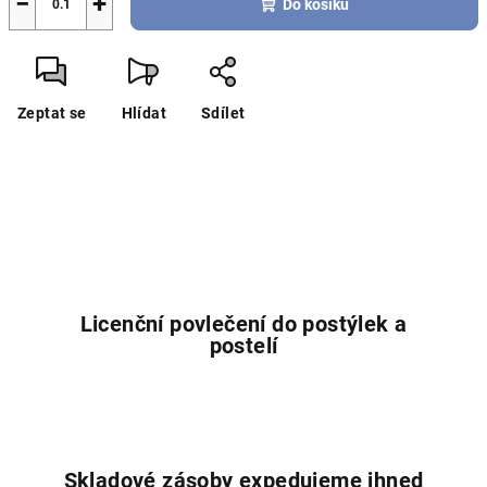
−
+
Do košíku
Zeptat se
Hlídat
Sdílet
Licenční povlečení do postýlek a
postelí
Skladové zásoby expedujeme ihned