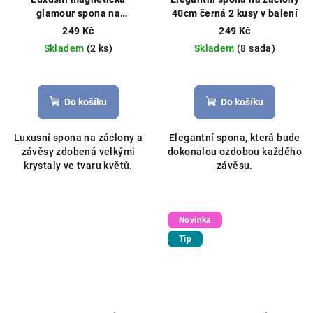
glamour spona na
40cm černá 2 kusy v balení
záclony/závěsy s krystaly
249 Kč
249 Kč
33cm stříbrná
Skladem
(2 ks)
Skladem
(8 sada)
Průměrné
hodnocení
produktu
Do košíku
Do košíku
je
5,0
Luxusní spona na záclony a
Elegantní spona, která bude
z
závěsy zdobená velkými
dokonalou ozdobou každého
5
krystaly ve tvaru květů.
závěsu.
hvězdiček.
Novinka
Tip