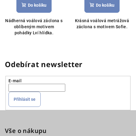
Do košíku
Do košíku
Nádherná voálová záclona s
Krásná voálová metrážová
oblíbeným motivem
záclona s motivem Sofie.
pohádky Lví hlídka.
Odebírat newsletter
E-mail
Přihlásit se
Z
á
p
Vše o nákupu