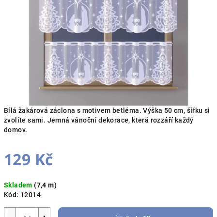
hvězdiček.
Bílá žakárová záclona s motivem betléma. Výška 50 cm, šířku si
zvolíte sami. Jemná vánoční dekorace, která rozzáří každý
domov.
129 Kč
Měrná
Skladem
(7,4 m)
cena:
Kód:
12014