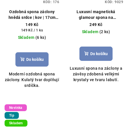
KÓD:
176
KÓD:
9029
Ozdobná spona záclony
Luxusní magnetická
hnědá srdce | kov | 17cm
glamour spona na
Srdcový vzor, kovová
záclony/závěsy s krystaly
149 Kč
249 Kč
labutě 33cm stříbrná
Měrná
149 Kč / 1 ks
Skladem
(2 ks)
cena:
Skladem
(6 ks)
Do košíku
Do košíku
Luxusní spona na záclony a
Moderní ozdobná spona
závěsy zdobená velkými
záclony. Kulatý tvar doplňují
krystaly ve tvaru labutí.
srdíčka.
Novinka
Tip
Skladem