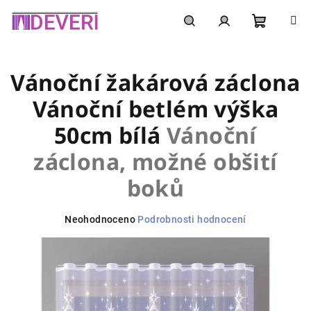
Přejít
na
obsah
Nákupní
Hledat
Přihlášení
Vánoční žakárová záclona
košík
Vánoční betlém výška
50cm bílá
Vánoční
záclona, možné obšití
boků
Průměrné
Neohodnoceno
Podrobnosti hodnocení
hodnocení
produktu
je
0,0
z
5