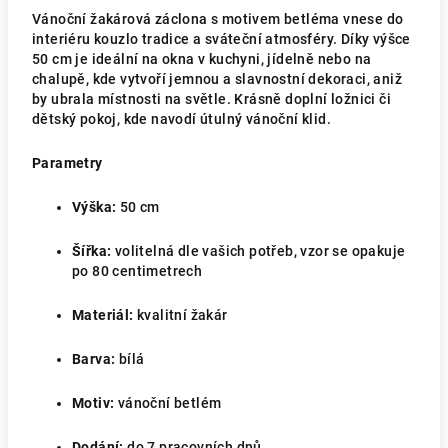
Vánoční žakárová záclona s motivem betléma vnese do
interiéru kouzlo tradice a sváteční atmosféry. Díky výšce
50 cm je ideální na okna v kuchyni, jídelně nebo na
chalupě, kde vytvoří jemnou a slavnostní dekoraci, aniž
by ubrala místnosti na světle. Krásně doplní ložnici či
dětský pokoj, kde navodí útulný vánoční klid.
Parametry
Výška:
50 cm
Šířka:
volitelná dle vašich potřeb, vzor se opakuje
po 80 centimetrech
Materiál:
kvalitní žakár
Barva:
bílá
Motiv:
vánoční betlém
Dodání:
do 7 pracovních dnů