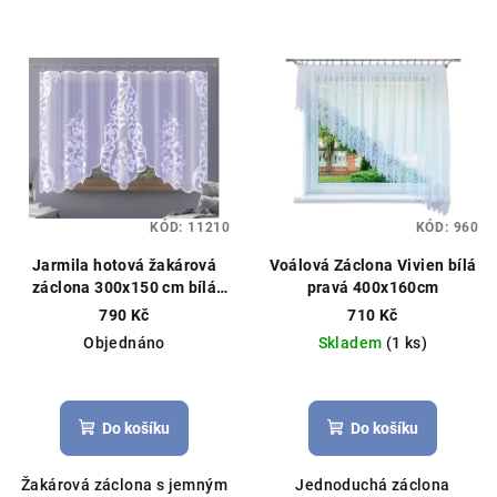
KÓD:
11210
KÓD:
960
Jarmila hotová žakárová
Voálová Záclona Vivien bílá
záclona 300x150 cm bílá
pravá 400x160cm
Hotová záclona, květinový
790 Kč
710 Kč
vzor
Objednáno
Skladem
(1 ks)
Průměrné
hodnocení
produktu
Do košíku
Do košíku
je
5,0
Žakárová záclona s jemným
Jednoduchá záclona
z