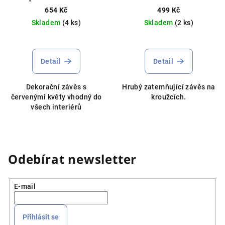
s květinami
kroužcích různé barvy
654 Kč
499 Kč
Skladem
(4 ks)
Skladem
(2 ks)
Detail
Detail
Dekorační závěs s
Hrubý zatemňující závěs na
červenými květy vhodný do
kroužcích.
všech interiérů
Odebírat newsletter
E-mail
Přihlásit se