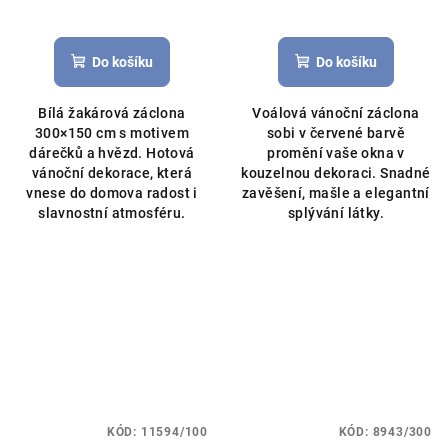
Do košíku
Do košíku
Bílá žakárová záclona
Voálová vánoční záclona
300×150 cm s motivem
sobi v červené barvě
dárečků a hvězd. Hotová
promění vaše okna v
vánoční dekorace, která
kouzelnou dekoraci. Snadné
vnese do domova radost i
zavěšení, mašle a elegantní
slavnostní atmosféru.
splývání látky.
KÓD:
11594/100
KÓD:
8943/300