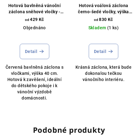
Hotová bavlněná vánoční
Hotová voálová záclona
záclona sněhové vločky -
černo-šedé vločky, výška
výška 40cm červená
145cm, různé rozměry, bílá
429 Kč
830 Kč
od
od
Vánoční záclona, vzor
Objednáno
Skladem
(1 ks)
vločky, na vitrážku
Detail
Detail
Červená bavlněná záclona s
Krásná záclona, která bude
vločkami, výška 40 cm.
dokonalou tečkou
Hotová k zavěšení, ideální
vánočního interiéru.
do dětského pokoje i k
vánoční výzdobě
domácnosti.
Podobné produkty