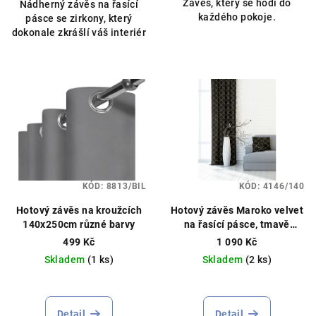
Závěs, který se hodí do
Nádherný závěs na řasící
z
každého pokoje.
pásce se zirkony, který
5
dokonale zkrášlí váš interiér
hvězdiček.
KÓD:
8813/BIL
KÓD:
4146/140
Hotový závěs na kroužcích
Hotový závěs Maroko velvet
140x250cm různé barvy
na řasící pásce, tmavě
zeleno-zlatý 140×250 cm
499 Kč
1 090 Kč
Hotový závěs na řasící
Skladem
(1 ks)
Skladem
(2 ks)
pásce, moderní vzor
Detail
Detail