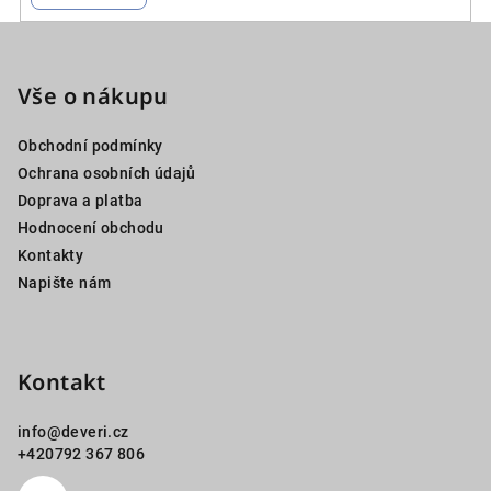
Z
á
p
Vše o nákupu
a
Obchodní podmínky
t
Ochrana osobních údajů
í
Doprava a platba
Hodnocení obchodu
Kontakty
Napište nám
Kontakt
info
@
deveri.cz
+420792 367 806