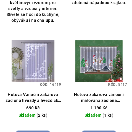
květinovým vzorem pro
zdobená nápadnou krajkou.
5
světlý a vzdušný interiér.
hvězdiček.
Skvěle se hodí do kuchyně,
obýváku i na chalupu.
KÓD:
16419
KÓD:
5417
Hotová Vánoční žakárová
Hotová žakárová vánoční
záclona hvězdy a hvězdičky
malovaná záclona
150x250cm bílá
Sněhuláci 300x150cm
690 Kč
1 190 Kč
Skladem
(2 ks)
Skladem
(1 ks)
Průměrné
hodnocení