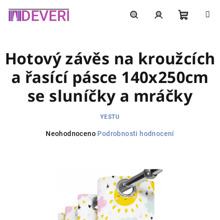
Přejít
na
obsah
Nákupní
Hledat
Přihlášení
Hotový závěs na kroužcích
košík
a řasící pásce 140x250cm
se sluníčky a mráčky
YESTU
Průměrné
Neohodnoceno
Podrobnosti hodnocení
hodnocení
produktu
je
0,0
z
5
hvězdiček.