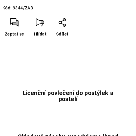
Měrná
Kód:
9344/ZAB
cena:
Zeptat se
Hlídat
Sdílet
Licenční povlečení do postýlek a
postelí