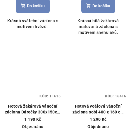
produktu
Do košíku
Do košíku
je
5,0
Krásná sváteční záclona s
Krásná bílá žakárová
z
motivem hvězd.
malovaná záclona s
5
motivem sněhuláků.
hvězdiček.
KÓD:
11615
KÓD:
16416
Hotová žakárová vánoční
Hotová voálová vánoční
záclona Dárečky 300x150cm
záclona sobi 400 x 160 cm
bílá
Hotová vánoční
červená
Hotová vánoční
1 190 Kč
1 290 Kč
záclona, vánoční dekorace
záclona, vánoční dekorace
Objednáno
Objednáno