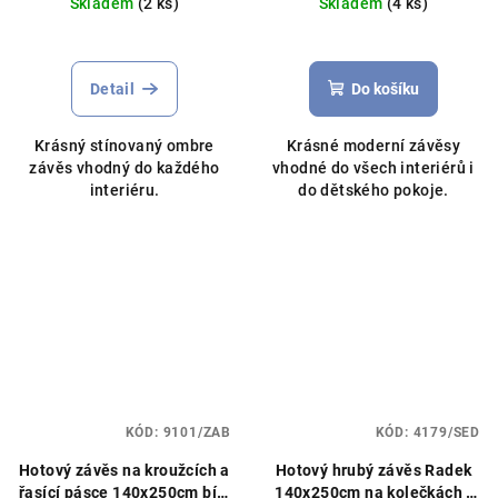
Skladem
(2 ks)
Skladem
(4 ks)
Průměrné
Průměrné
hodnocení
hodnocení
produktu
produktu
Detail
Do košíku
je
je
5,0
5,0
Krásný stínovaný ombre
Krásné moderní závěsy
z
z
závěs vhodný do každého
vhodné do všech interiérů i
5
5
interiéru.
do dětského pokoje.
hvězdiček.
hvězdiček.
KÓD:
9101/ZAB
KÓD:
4179/SED
Hotový závěs na kroužcích a
Hotový hrubý závěs Radek
řasící pásce 140x250cm bílý
140x250cm na kolečkách /