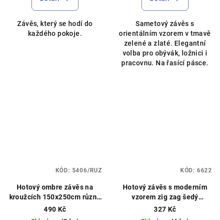
Závěs, který se hodí do
Sametový závěs s
každého pokoje.
orientálním vzorem v tmavě
zelené a zlaté. Elegantní
volba pro obývák, ložnici i
pracovnu. Na řasící pásce.
KÓD:
5406/RUZ
KÓD:
6622
Hotový ombre závěs na
Hotový závěs s moderním
kroužcích 150x250cm různé
vzorem zig zag šedý
barvy
145x250cm
490 Kč
327 Kč