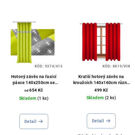
KÓD:
9374/413
KÓD:
8819/VIN
Hotový závěs na řasící
Kratší hotový závěs na
pásce 140x250cm se
kroužcích 140x160cm různé
zirkony různé barvy
barvy
654 Kč
499 Kč
od
Skladem
(2 ks)
Skladem
(1 ks)
Průměrné
hodnocení
produktu
Detail
Detail
je
5,0