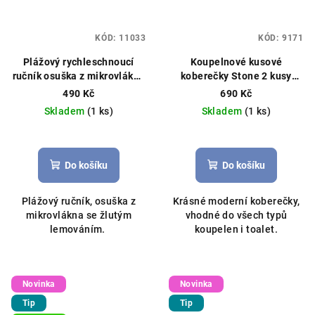
KÓD:
11033
KÓD:
9171
Plážový rychleschnoucí
Koupelnové kusové
ručník osuška z mikrovlákna
koberečky Stone 2 kusy
90x180cm světle šedá
80x50/40x50cm šedá
490 Kč
690 Kč
Skladem
(1 ks)
Skladem
(1 ks)
Průměrné
hodnocení
produktu
Do košíku
Do košíku
je
5,0
Plážový ručník, osuška z
Krásné moderní koberečky,
z
mikrovlákna se žlutým
vhodné do všech typů
5
lemováním.
koupelen i toalet.
hvězdiček.
Novinka
Novinka
Tip
Tip