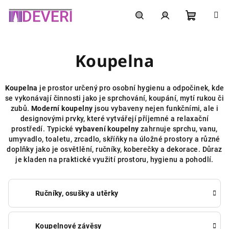
Přejít
na
obsah
Nákupní
Hledat
Přihlášení
Koupelna
košík
Koupelna
je prostor určený pro osobní hygienu a odpočinek, kde
se vykonávají činnosti jako je sprchování, koupání, mytí rukou či
zubů.
Moderní koupelny
jsou vybaveny nejen funkčními, ale i
designovými prvky, které vytvářejí příjemné a relaxační
prostředí. Typické
vybavení koupelny
zahrnuje sprchu, vanu,
umyvadlo, toaletu, zrcadlo, skříňky na úložné prostory a různé
doplňky jako je osvětlění, ručníky, koberečky a dekorace. Důraz
je kladen na praktické využití prostoru, hygienu a pohodlí.
Ručníky, osušky a utěrky
Koupelnové závěsy