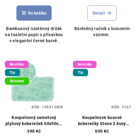
t
ů
Do košíku
Detail
Bambusový nástěnný držák
Bavlněný ručník s luxusním
na toaletní papír s přísavkou
vzorem.
v elegantní černé barvě.
Novinka
Novinka
Tip
Tip
Skladem
KÓD:
14941/HOR
KÓD:
9167
Koupelnový sametový
Koupelnové kusové
plyšový kobereček 60x90cm
koberečky Stone 2 kusy
různé barvy
80x50/40x50cm bežový
390 Kč
690 Kč