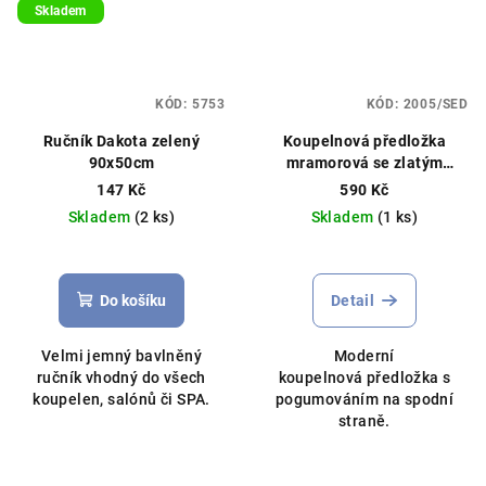
Skladem
KÓD:
5753
KÓD:
2005/SED
Ručník Dakota zelený
Koupelnová předložka
90x50cm
mramorová se zlatým
zdobením
147 Kč
590 Kč
protiskluzová,50x80cm,
Skladem
(2 ks)
Skladem
(1 ks)
různé barvy
Do košíku
Detail
Velmi jemný bavlněný
Moderní
ručník vhodný do všech
koupelnová předložka s
koupelen, salónů či SPA.
pogumováním na spodní
straně.