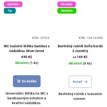
Novinka
Novinka
Tip
Skladem
KÓD:
20723
KÓD:
16314/50X
WC toaletní štětka bambus s
Bavlněný ručník Sofia bordó
nádobkou 38cm černá
2 rozměry
690 Kč
169 Kč
od
Skladem
(1 ks)
Skladem
(6 ks)
Do košíku
Detail
Universální štětka na WC s
Bavlněný ručník s luxusním
bambusovým úchytem a
vzorem.
kvalitní nádobkou.