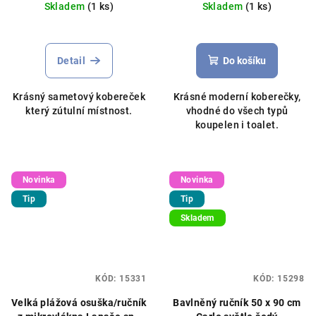
Skladem
(1 ks)
Skladem
(1 ks)
Detail
Do košíku
Krásný sametový kobereček
Krásné moderní koberečky,
který zútulní místnost.
vhodné do všech typů
koupelen i toalet.
Novinka
Novinka
Tip
Tip
Skladem
KÓD:
15331
KÓD:
15298
Velká plážová osuška/ručník
Bavlněný ručník 50 x 90 cm