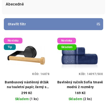
e
Abecedně
n
í
p
Otevřít filtr
r
V
o
Novinka
Novinka
ý
d
Tip
Skladem
p
u
i
k
s
t
p
ů
KÓD:
16878
KÓD:
14097/50X
r
o
Bambusový nástěnný držák
Bavlněný ručník Sofia tmavě
na toaletní papír, černý s
modrá 2 rozměry
d
přísavkou
299 Kč
169 Kč
u
Skladem
(1 ks)
Skladem
(2 ks)
k