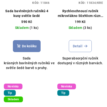
KÓD:
11846
KÓD:
11834/KRE
Sada bavlněných ručníků 4
Rychleschnoucí ručník
kusy světle šedé
mikrovlákno 50x90cm různé
barvy
590 Kč
199 Kč
Skladem
(1 ks)
Skladem
(3 ks)
Do košíku
Detail
Sada
Superabsorpční ručník
krásných bavlněných ručníků ve
dostupný v různých barvách.
světle šedé barvě s pruhy.
Novinka
Novinka
Tip
Tip
Skladem