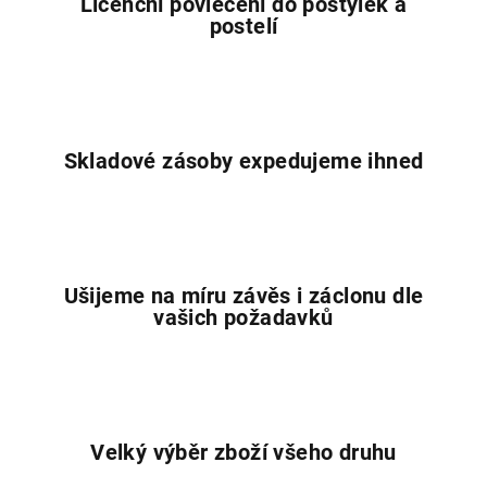
Licenční povlečení do postýlek a
k
postelí
y
v
ý
p
i
Skladové zásoby expedujeme ihned
s
u
Ušijeme na míru závěs i záclonu dle
vašich požadavků
Velký výběr zboží všeho druhu