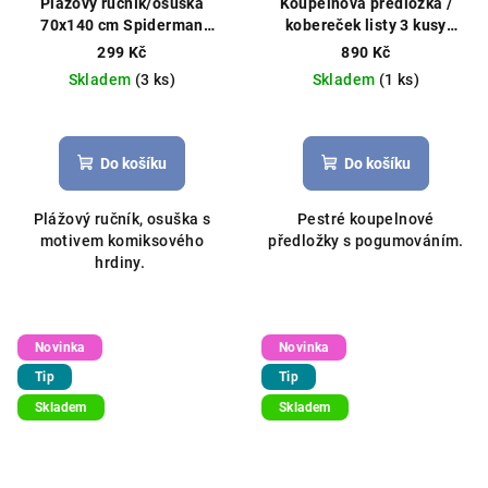
Plážový ručník/osuška
Koupelnová předložka /
70x140 cm Spiderman
kobereček listy 3 kusy
modrý
50x80cm+40x50cm+45x40cm
299 Kč
890 Kč
béžový
Skladem
(3 ks)
Skladem
(1 ks)
Do košíku
Do košíku
Plážový ručník, osuška s
Pestré koupelnové
motivem komiksového
předložky s pogumováním.
hrdiny.
Novinka
Novinka
Tip
Tip
Skladem
Skladem