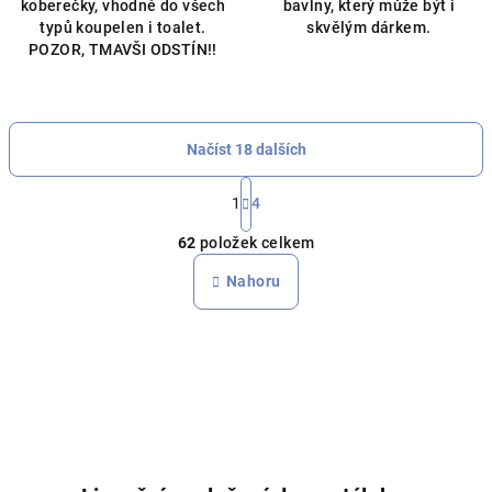
koberečky, vhodné do všech
bavlny, který může být i
typů koupelen i toalet.
skvělým dárkem.
POZOR, TMAVŠI ODSTÍN!!
Načíst 18 dalších
S
t
1
4
O
r
62
položek celkem
á
v
n
l
Nahoru
k
á
o
d
v
a
á
n
c
í
í
p
r
v