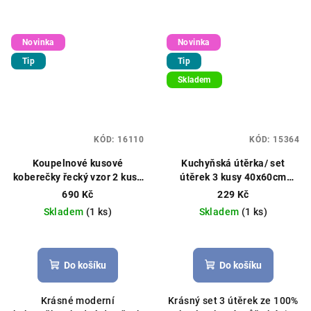
Novinka
Novinka
Tip
Tip
Skladem
KÓD:
16110
KÓD:
15364
Koupelnové kusové
Kuchyňská útěrka/ set
koberečky řecký vzor 2 kusy
útěrek 3 kusy 40x60cm
50x80/40x50cm zelený
béžová/bílá/hnědá pečivo
690 Kč
229 Kč
Skladem
(1 ks)
Skladem
(1 ks)
Do košíku
Do košíku
Krásné moderní
Krásný set 3 útěrek ze 100%