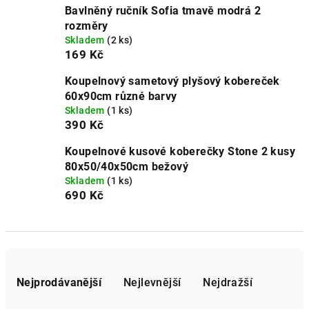
Bavlněný ručník Sofia tmavě modrá 2
rozměry
Skladem
(2 ks)
169 Kč
Koupelnový sametový plyšový kobereček
60x90cm různé barvy
Skladem
(1 ks)
390 Kč
Koupelnové kusové koberečky Stone 2 kusy
80x50/40x50cm bežový
Skladem
(1 ks)
690 Kč
Ř
a
Nejprodávanější
Nejlevnější
Nejdražší
z