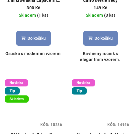
z mikrovlákna Lapače snů
Carlo světle šedý
70x140cm modrý
300 Kč
149 Kč
Skladem
(1 ks)
Skladem
(3 ks)
Do košíku
Do košíku
Osuška s moderním vzorem.
Bavlněný ručník s
elegantním vzorem.
Novinka
Novinka
Tip
Tip
Skladem
KÓD:
15286
KÓD:
14956