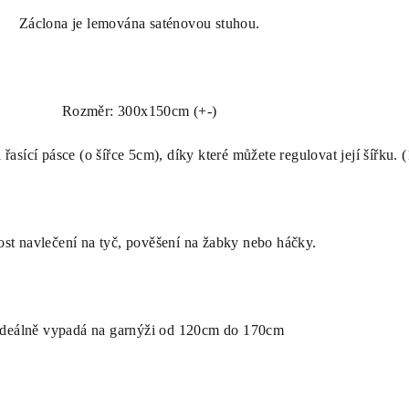
Záclona je lemována saténovou stuhou.
Rozměr: 300x150cm (+-)
řasící pásce (o šířce 5cm), díky které můžete regulovat její šířku. (
st navlečení na tyč, pověšení na žabky nebo háčky.
Ideálně vypadá na garnýži od 120cm do 170cm