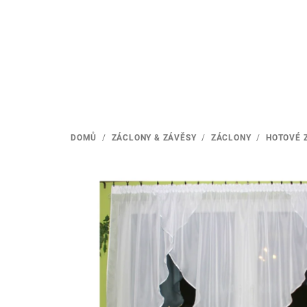
Přejít
na
obsah
DOMŮ
/
ZÁCLONY & ZÁVĚSY
/
ZÁCLONY
/
HOTOVÉ 