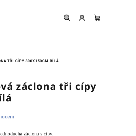
Hledat
Přihlášení
Nákupní
košík
NA TŘI CÍPY 300X150CM BÍLÁ
vá záclona tři cípy
ílá
nocení
jednoduchá záclona s cípy.