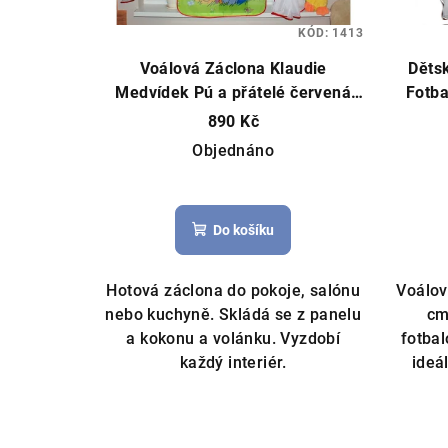
KÓD:
1413
Voálová Záclona Klaudie
Děts
Medvídek Pú a přátelé červená
Fotba
400x145cm
Hot
890 Kč
Objednáno
Do košíku
Hotová záclona do pokoje, salónu
Voálov
nebo kuchyně. Skládá se z panelu
cm
a kokonu a volánku. Vyzdobí
fotbal
každý interiér.
ideá