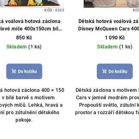
KÓD:
4263
KÓ
ká voálová hotová záclona
Dětská hotová voálová zá
lové míče 400x150cm bílá
Disney McQueen Cars 40
ová záclona, vzor míče,
cm – blankytně modrá
H
850 Kč
1 090 Kč
můžeme ušít na míru
záclona, licenční Disn
Skladem
(1 ks)
Skladem
(1 ks)
Do košíku
Do košíku
á hotová záclona 400 × 150
Dětská záclona s motivem 
 v bílé barvě s motivem
Cars v jemně modrém prov
ových míčů. Lehká, hravá a
Propouští světlo, zútulní
lní pro zútulnění dětského
prostor a rozzáří dětskou fa
pokoje.