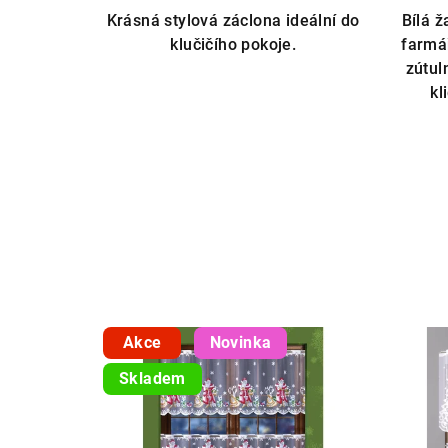
5,0
Krásná stylová záclona ideální do
Bílá 
z
klučičího pokoje.
farmář
5
zútul
hvězdiček.
kl
Akce
Novinka
Skladem