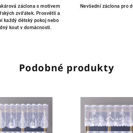
žakárová záclona s motivem
Nevšední záclona pro dě
ských zvířátek. Prosvětlí a
ní každý dětský pokoj nebo
idný kout v domácnosti.
Podobné produkty