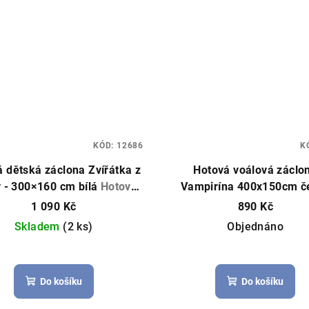
KÓD:
12686
K
 dětská záclona Zvířátka z
Hotová voálová záclo
 - 300×160 cm bílá
Hotová
Vampirína 400x150cm č
záclona, dětský motiv
1 090 Kč
890 Kč
Skladem
(2 ks)
Objednáno
Do košíku
Do košíku