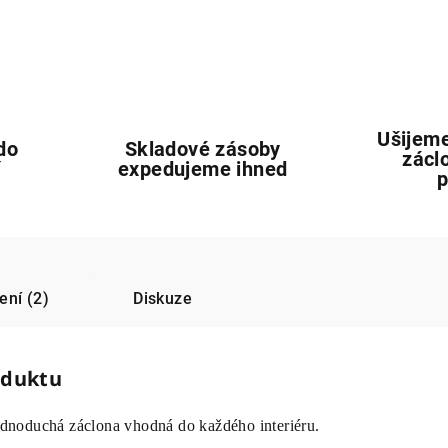
Ušijeme
do
Skladové zásoby
zácl
í
expedujeme ihned
ní (2)
Diskuze
oduktu
dnoduchá záclona vhodná do každého interiéru.