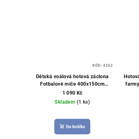
KÓD:
4262
Dětská voálová hotová záclona
Hotová
Fotbalové míče 400x150cm
farmy
zelená
Hotová záclona, fotbalový
1 090 Kč
vzor, můžeme ušít na míru
Skladem
(1 ks)
Průměrné
hodnocení
Do košíku
produktu
je