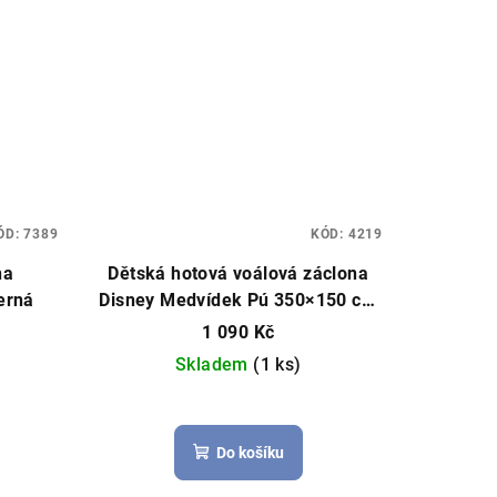
ÓD:
7389
KÓD:
4219
na
Dětská hotová voálová záclona
erná
Disney Medvídek Pú 350×150 cm
– růžová
Hotová záclona, licenční
1 090 Kč
Disney
Skladem
(1 ks)
Do košíku