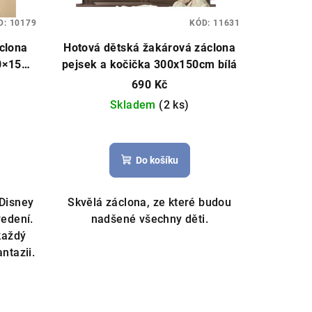
D:
10179
KÓD:
11631
clona
Hotová dětská žakárová záclona
0×150
pejsek a kočička 300x150cm bílá
otová
690 Kč
ey
Skladem
(2 ks)
Do košíku
Disney
Skvělá záclona, ze které budou
edení.
nadšené všechny děti.
 každý
ntazii.