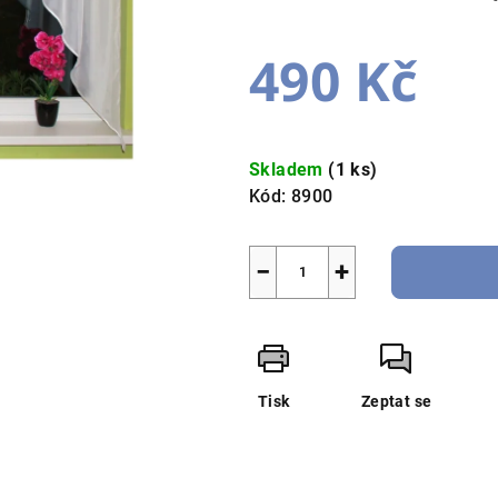
je
5,0
490 Kč
z
5
hvězdiček.
Měrná
cena:
Skladem
(1 ks)
Kód:
8900
−
+
Tisk
Zeptat se