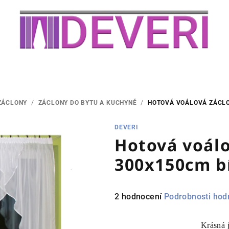
ZÁCLONY
/
ZÁCLONY DO BYTU A KUCHYNĚ
/
HOTOVÁ VOÁLOVÁ ZÁCLO
DEVERI
Hotová voálo
300x150cm b
Průměrné
2 hodnocení
Podrobnosti hod
hodnocení
produktu
Krásná 