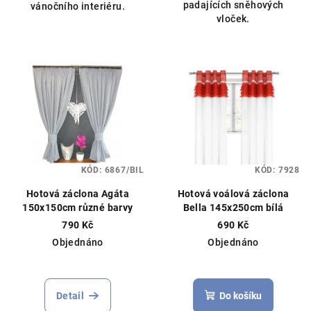
padajících sněhových
vánočního interiéru.
vloček.
KÓD:
6867/BIL
KÓD:
7928
Hotová záclona Agáta
Hotová voálová záclona
150x150cm různé barvy
Bella 145x250cm bílá
790 Kč
690 Kč
Objednáno
Objednáno
Detail
Do košíku