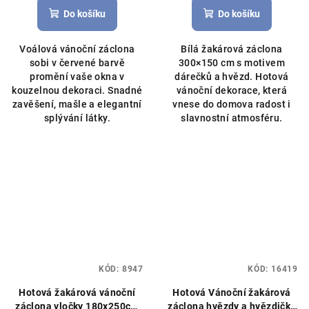
Do košíku
Do košíku
Voálová vánoční záclona
Bílá žakárová záclona
sobi v červené barvě
300×150 cm s motivem
promění vaše okna v
dárečků a hvězd. Hotová
kouzelnou dekoraci. Snadné
vánoční dekorace, která
zavěšení, mašle a elegantní
vnese do domova radost i
splývání látky.
slavnostní atmosféru.
KÓD:
8947
KÓD:
16419
Hotová žakárová vánoční
Hotová Vánoční žakárová
záclona vločky 180x250cm
záclona hvězdy a hvězdičky