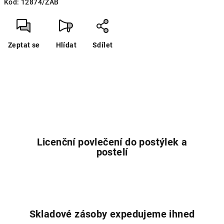
Kód:
12874/ZAB
cena:
Zeptat se
Hlídat
Sdílet
Licenční povlečení do postýlek a
postelí
Skladové zásoby expedujeme ihned