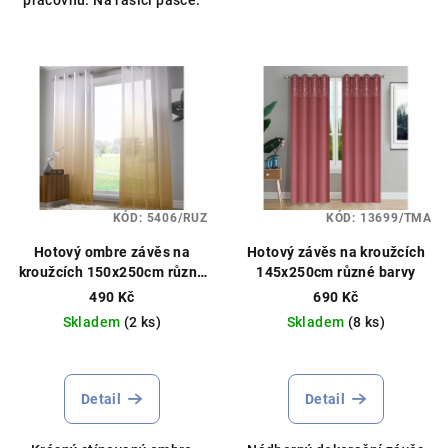
pracovnu. Na řasící pásce.
KÓD:
5406/RUZ
KÓD:
13699/TMA
Hotový ombre závěs na
Hotový závěs na kroužcích
kroužcích 150x250cm různé
145x250cm různé barvy
barvy
490 Kč
690 Kč
Skladem
(2 ks)
Skladem
(8 ks)
Průměrné
hodnocení
produktu
Detail
Detail
je
5,0