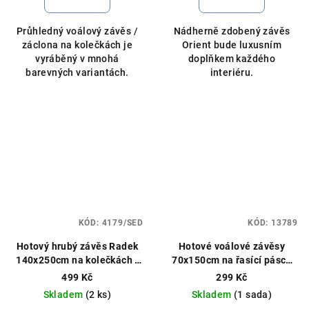
je
je
5,0
5,0
Průhledný voálový závěs /
Nádherně zdobený závěs
z
z
záclona na kolečkách je
Orient bude luxusním
5
5
vyráběný v mnohá
doplňkem každého
hvězdiček.
hvězdiček.
barevných variantách.
interiéru.
KÓD:
4179/SED
KÓD:
13789
Hotový hrubý závěs Radek
Hotové voálové závěsy
140x250cm na kolečkách /
70x150cm na řasící pásce
kroužcích různé barvy
žluté
Barevný voál, ušijeme
499 Kč
299 Kč
na míru
Skladem
(2 ks)
Skladem
(1 sada)