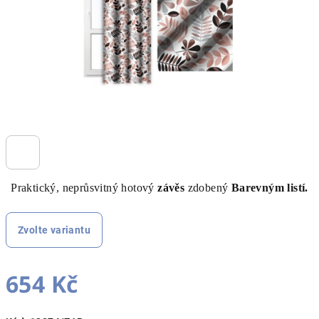
Praktický, neprůsvitný hotový
závěs
zdobený
Barevným listí.
Zvolte variantu
654 Kč
Měrná