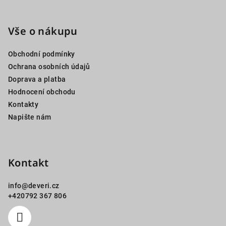
Z
á
p
Vše o nákupu
a
Obchodní podmínky
t
Ochrana osobních údajů
í
Doprava a platba
Hodnocení obchodu
Kontakty
Napište nám
Kontakt
info
@
deveri.cz
+420792 367 806