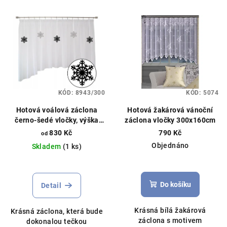
KÓD:
8943/300
KÓD:
5074
Hotová voálová záclona
Hotová žakárová vánoční
černo-šedé vločky, výška
záclona vločky 300x160cm
145cm, různé rozměry, bílá
830 Kč
790 Kč
od
Objednáno
Skladem
(1 ks)
Do košíku
Detail
Krásná bílá žakárová
Krásná záclona, která bude
záclona s motivem
dokonalou tečkou