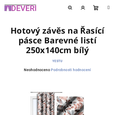
Přejít
na
obsah
Nákupní
Hledat
Přihlášení
Hotový závěs na Řasící
košík
pásce Barevné listí
250x140cm bílý
YESTU
Průměrné
Neohodnoceno
Podrobnosti hodnocení
hodnocení
produktu
je
0,0
z
5
hvězdiček.