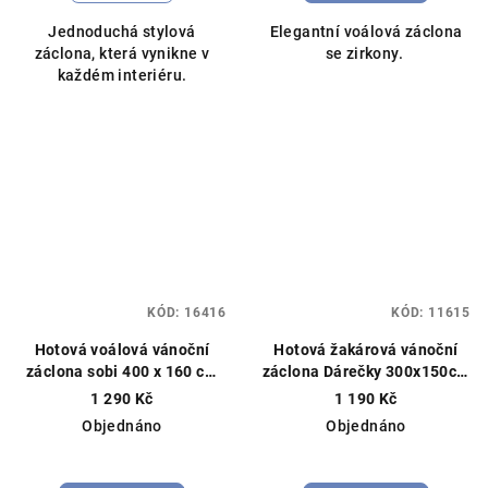
Jednoduchá stylová
Elegantní voálová záclona
záclona, která vynikne v
se zirkony.
každém interiéru.
KÓD:
16416
KÓD:
11615
Hotová voálová vánoční
Hotová žakárová vánoční
záclona sobi 400 x 160 cm
záclona Dárečky 300x150cm
červená
Hotová vánoční
bílá
Hotová vánoční
1 290 Kč
1 190 Kč
záclona, vánoční dekorace
záclona, vánoční dekorace
Objednáno
Objednáno