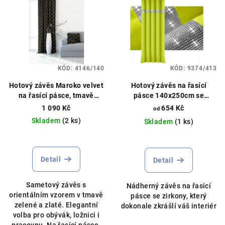
KÓD:
4146/140
KÓD:
9374/413
Hotový závěs Maroko velvet
Hotový závěs na řasící
na řasící pásce, tmavě
pásce 140x250cm se
zeleno-zlatý 140×250 cm
zirkony různé barvy
1 090 Kč
654 Kč
od
Hotový závěs na řasící
Skladem
(2 ks)
Skladem
(1 ks)
pásce, moderní vzor
Detail
Detail
Sametový závěs s
Nádherný závěs na řasící
orientálním vzorem v tmavě
pásce se zirkony, který
zelené a zlaté. Elegantní
dokonale zkrášlí váš interiér
volba pro obývák, ložnici i