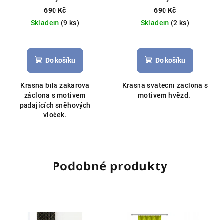
bílá
150x250cm bílá
690 Kč
690 Kč
Skladem
(9 ks)
Skladem
(2 ks)
Do košíku
Do košíku
Krásná bílá žakárová
Krásná sváteční záclona s
záclona s motivem
motivem hvězd.
padajících sněhových
vloček.
Podobné produkty