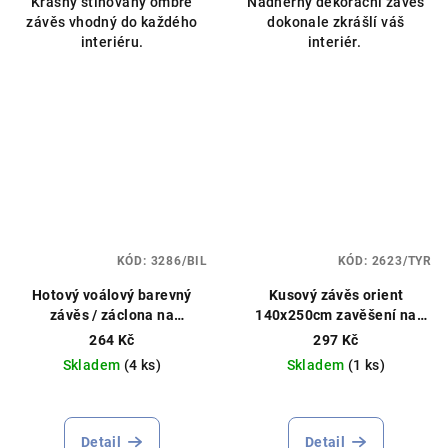
Krásný stínovaný ombre
Nádherný dekorační závěs
z
závěs vhodný do každého
dokonale zkrášlí váš
5
interiéru.
interiér.
hvězdiček.
KÓD:
3286/BIL
KÓD:
2623/TYR
Hotový voálový barevný
Kusový závěs orient
závěs / záclona na
140x250cm zavěšení na
kolečkách / s kroužky
kolečka / kroužky různé
264 Kč
297 Kč
145x250cm různé barvy
barvy POSLEDNÍ KUSY
Skladem
(4 ks)
Skladem
(1 ks)
Průměrné
Průměrné
hodnocení
hodnocení
produktu
produktu
Detail
Detail