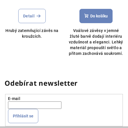
Průměrné
hodnocení
produktu
Detail
Do košíku
je
5,0
Hrubý zatemňující závěs na
Voálové závěsy v jemné
z
kroužcích.
žluté barvě dodají interiéru
5
vzdušnost a eleganci. Lehký
hvězdiček.
materiál propouští světlo a
přitom zachovává soukromí.
Odebírat newsletter
E-mail
Přihlásit se