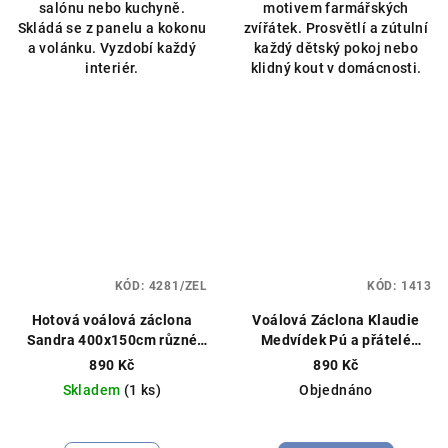
salónu nebo kuchyně.
motivem farmářských
Skládá se z panelu a kokonu
zvířátek. Prosvětlí a zútulní
a volánku. Vyzdobí každý
každý dětský pokoj nebo
interiér.
klidný kout v domácnosti.
KÓD:
4281/ZEL
KÓD:
1413
Hotová voálová záclona
Voálová Záclona Klaudie
Sandra 400x150cm různé
Medvídek Pú a přátelé
barvy
červená 400x145cm
890 Kč
890 Kč
Skladem
(1 ks)
Objednáno
Průměrné
hodnocení