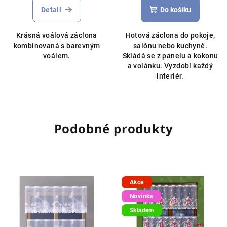
produktu
Detail
Do košíku
je
5,0
Krásná voálová záclona
Hotová záclona do pokoje,
z
kombinovaná s barevným
salónu nebo kuchyně.
5
voálem.
Skládá se z panelu a kokonu
hvězdiček.
a volánku. Vyzdobí každý
interiér.
Podobné produkty
Akce
Novinka
Skladem