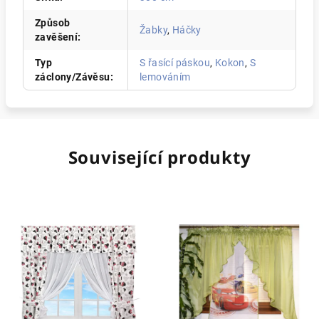
Způsob
Žabky
,
Háčky
zavěšení
:
Typ
S řasící páskou
,
Kokon
,
S
záclony/Závěsu
:
lemováním
Související produkty