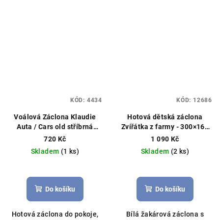
KÓD:
4434
KÓD:
12686
Voálová Záclona Klaudie
Hotová dětská záclona
Auta / Cars old stříbrná
Zvířátka z farmy - 300×160
400x145cm
cm bílá
Hotová záclona,
720 Kč
1 090 Kč
dětský motiv
Skladem
(1 ks)
Skladem
(2 ks)
Do košíku
Do košíku
Hotová záclona do pokoje,
Bílá žakárová záclona s