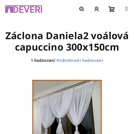
Přejít
na
obsah
Nákupní
Hledat
Přihlášení
Záclona Daniela2 voálová
košík
capuccino 300x150cm
Průměrné
1 hodnocení
Podrobnosti hodnocení
hodnocení
produktu
je
5,0
z
5
hvězdiček.