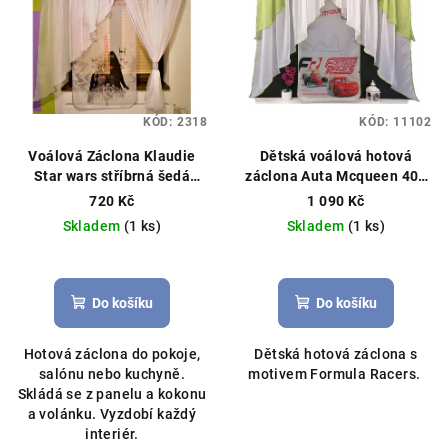
KÓD:
2318
KÓD:
11102
Voálová Záclona Klaudie
Dětská voálová hotová
Star wars stříbrná šedá
záclona Auta Mcqueen 400
400x145cm
× 150 cm – bílo-zelená
720 Kč
1 090 Kč
Hotová licenční záclona,
Skladem
(1 ks)
Skladem
(1 ks)
vzor Mcqueen
Do košíku
Do košíku
Hotová záclona do pokoje,
Dětská hotová záclona s
salónu nebo kuchyně.
motivem Formula Racers.
Skládá se z panelu a kokonu
a volánku. Vyzdobí každý
interiér.