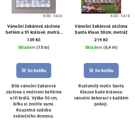
KÓD:
5436
KÓD:
5418
Vánoční žakárová záclona
Vánoční žakárová záclona
betlém a tři králové, metráž
Santa Klaus 50cm, metráž
výška 50cm bílá
Vánoční
139 Kč
219 Kč
záclona, možné obšití boků
Skladem
(15 m)
Skladem
(6,4 m)
Průměrné
Průměrné
hodnocení
hodnocení
produktu
produktu
Do košíku
Do košíku
je
je
5,0
5,0
Bílá vánoční žakárová
Roztomilý motiv Santa
z
z
záclona s motivem betléma
Klause bude krásnou
5
5
a tří králů. Výška 50 cm,
vánoční dekorací v každém
hvězdiček.
hvězdiček.
šířku si zvolíte sami.
pokoji.
Kouzelná ozdoba
svátečního domova.