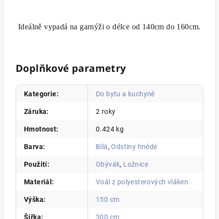
Ideálně vypadá na garnýži o délce od 140cm do 160cm.
Doplňkové parametry
Kategorie
:
Do bytu a kuchyně
Záruka
:
2 roky
Hmotnost
:
0.424 kg
Barva
:
Bílá
,
Odstíny hnědé
Použití
:
Obývák
,
Ložnice
Materiál
:
Voál z polyesterových vláken
Výška
:
150 cm
Šířka
:
300 cm