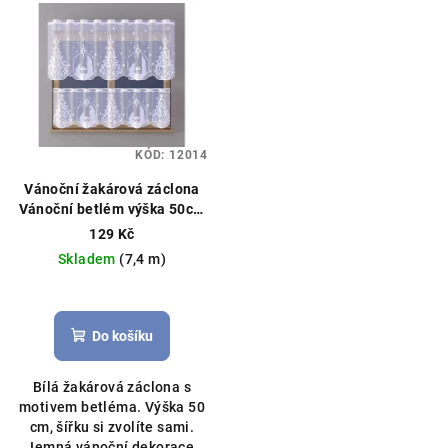
KÓD:
12014
Vánoční žakárová záclona
Vánoční betlém výška 50cm
bílá
Vánoční záclona, možné
129 Kč
obšití boků
Skladem
(7,4 m)
Do košíku
Bílá žakárová záclona s
motivem betléma. Výška 50
cm, šířku si zvolíte sami.
Jemná vánoční dekorace,