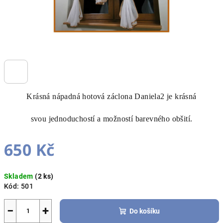
Krásná nápadná hotová záclona Daniela2 je krásná
svou jednoduchostí a možností barevného obšití.
650 Kč
Měrná
Skladem
(2 ks)
cena:
Kód:
501
−
+
Do košíku