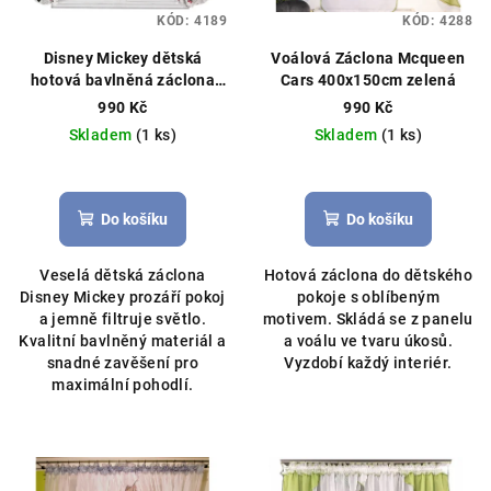
KÓD:
4189
KÓD:
4288
Disney Mickey dětská
Voálová Záclona Mcqueen
hotová bavlněná záclona
Cars 400x150cm zelená
300x150 cm bílá
Čistý voál,
990 Kč
990 Kč
můžeme ušít na míru
Skladem
(1 ks)
Skladem
(1 ks)
Do košíku
Do košíku
Veselá dětská záclona
Hotová záclona do dětského
Disney Mickey prozáří pokoj
pokoje s oblíbeným
a jemně filtruje světlo.
motivem. Skládá se z panelu
Kvalitní bavlněný materiál a
a voálu ve tvaru úkosů.
snadné zavěšení pro
Vyzdobí každý interiér.
maximální pohodlí.