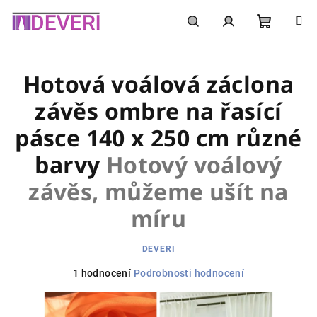
Přejít
na
obsah
Nákupní
Hledat
Přihlášení
Hotová voálová záclona
košík
závěs ombre na řasící
pásce 140 x 250 cm různé
barvy
Hotový voálový
závěs, můžeme ušít na
míru
DEVERI
Průměrné
1 hodnocení
Podrobnosti hodnocení
hodnocení
produktu
je