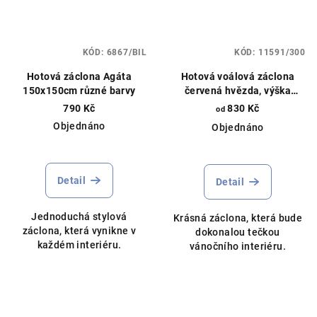
KÓD:
6867/BIL
KÓD:
11591/300
Hotová záclona Agáta
Hotová voálová záclona
150x150cm různé barvy
červená hvězda, výška
145cm, různé rozměry, bílá
790 Kč
830 Kč
od
Objednáno
Objednáno
Průměrné
hodnocení
produktu
Detail
Detail
je
5,0
Jednoduchá stylová
Krásná záclona, která bude
z
záclona, která vynikne v
dokonalou tečkou
5
každém interiéru.
vánočního interiéru.
hvězdiček.