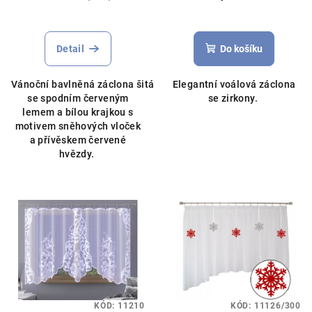
Detail
Do košíku
Vánoční bavlněná záclona šitá
Elegantní voálová záclona
se spodním červeným
se zirkony.
lemem a bílou krajkou s
motivem sněhových vloček
a přívěskem červené
hvězdy.
KÓD:
11210
KÓD:
11126/300