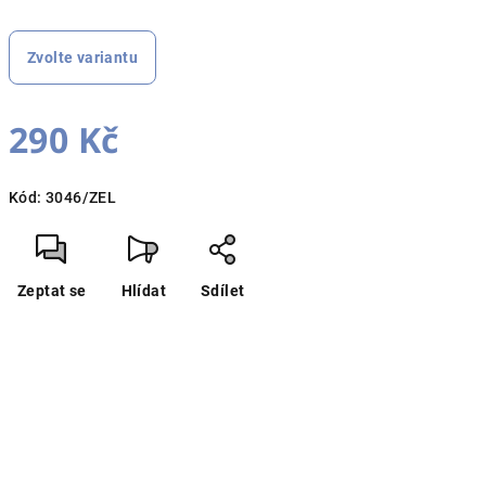
Zvolte variantu
290 Kč
Měrná
Kód:
3046/ZEL
cena:
Zeptat se
Hlídat
Sdílet