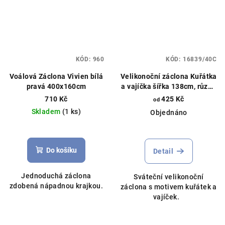
KÓD:
960
KÓD:
16839/40C
Voálová Záclona Vivien bílá
Velikonoční záclona Kuřátka
pravá 400x160cm
a vajíčka šířka 138cm, různé
délky
710 Kč
425 Kč
od
Skladem
(1 ks)
Objednáno
Průměrné
hodnocení
produktu
Do košíku
Detail
je
5,0
Jednoduchá záclona
Sváteční velikonoční
z
zdobená nápadnou krajkou.
záclona s motivem kuřátek a
5
vajíček.
hvězdiček.