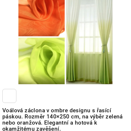
5,0
z
5
hvězdiček.
Voálová záclona v ombre designu s řasící
páskou. Rozměr 140×250 cm, na výběr zelená
nebo oranžová. Elegantní a hotová k
okamžitému zavěšení.