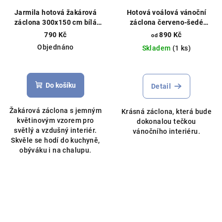
Jarmila hotová žakárová
Hotová voálová vánoční
záclona 300x150 cm bílá
záclona červeno-šedé
Hotová záclona, květinový
vločky, výška 145cm, různé
790 Kč
890 Kč
od
vzor
rozměry, bílá
Objednáno
Skladem
(1 ks)
Do košíku
Detail
Žakárová záclona s jemným
Krásná záclona, která bude
květinovým vzorem pro
dokonalou tečkou
světlý a vzdušný interiér.
vánočního interiéru.
Skvěle se hodí do kuchyně,
obýváku i na chalupu.