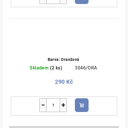
košíku
Barva: Oranžová
Skladem
(2 ks)
3046/ORA
290 Kč
−
+
Do
košíku