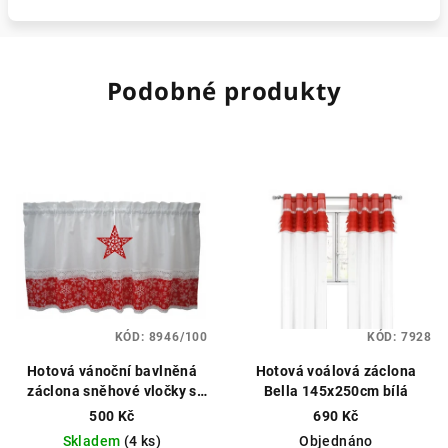
Podobné produkty
KÓD:
8946/100
KÓD:
7928
Hotová vánoční bavlněná
Hotová voálová záclona
záclona sněhové vločky s
Bella 145x250cm bílá
hvězdou, výška 40cm, různé
500 Kč
690 Kč
rozměry červená
Skladem
(4 ks)
Objednáno