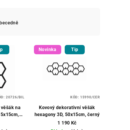
becedně
ip
Novinka
Tip
ÓD:
20726/BIL
KÓD:
15990/CER
 věšák na
Kovový dekorativní věšák
15x15cm,
hexagony 3D, 50x15cm, černý
vy
1 190 Kč