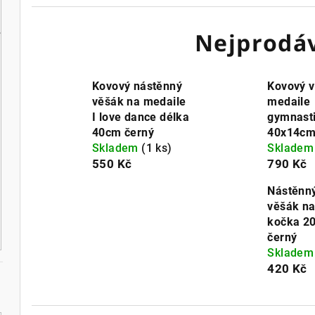
Nejprodáv
Kovový nástěnný
Kovový 
věšák na medaile
medaile
I love dance délka
gymnast
40cm černý
40x14cm
Skladem
(1 ks)
Sklade
550 Kč
790 Kč
Nástěnn
věšák na
kočka 2
černý
Sklade
420 Kč