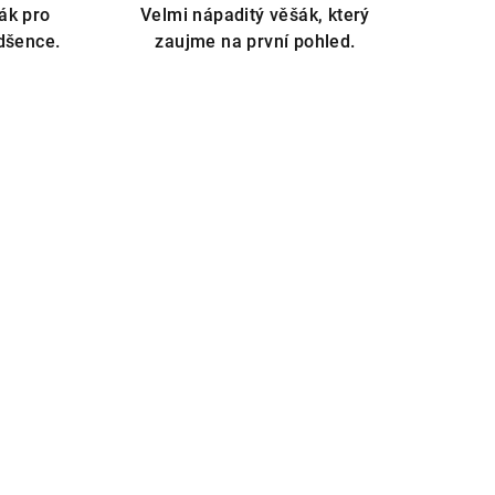
ák pro
Velmi nápaditý věšák, který
adšence.
zaujme na první pohled.
ů