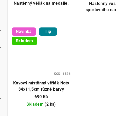
5,0
Nástěnný věšák na medaile.
Nástěnný věš
z
sportovního n
5
hvězdiček.
tlém výška 50cm bílá
Vánoční záclona, možné obšití bok
Novinka
Tip
Skladem
m různé barvy
Metrážová záclona, možnost obšití boků
KÓD:
1526
Kovový nástěnný věšák Noty
34x11,5cm různé barvy
690 Kč
ě bílá různé rozměry
Skladem
(2 ks)
Průměrné