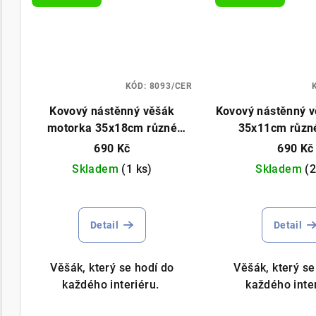
KÓD:
8093/CER
Kovový nástěnný věšák
Kovový nástěnný 
motorka 35x18cm různé
35x11cm různ
barvy
690 Kč
690 Kč
Skladem
(1 ks)
Skladem
(2
Prů
hod
Detail
Detail
pro
je
5,0
Věšák, který se hodí do
Věšák, který se
z
každého interiéru.
každého inte
5
hvě