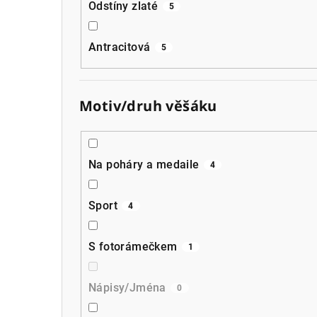
Odstíny zlaté
5
Antracitová
5
Motiv/druh věšáku
Na poháry a medaile
4
Sport
4
S fotorámečkem
1
Nápisy/Jména
0