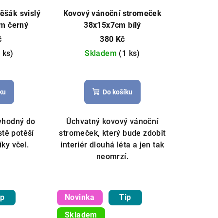
ěšák svislý
Kovový vánoční stromeček
cm černý
38x15x7cm bílý
č
380 Kč
 ks)
Skladem
(1 ks)
ku
Do košíku
 vhodný do
Úchvatný kovový vánoční
stě potěší
stromeček, který bude zdobit
ky včel.
interiér dlouhá léta a jen tak
neomrzí.
ip
Novinka
Tip
Skladem