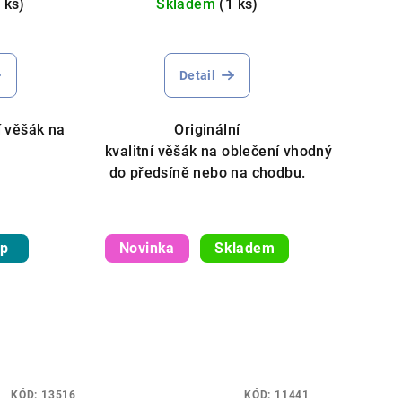
 ks)
Skladem
(1 ks)
Detail
ní věšák na
Originální
kvalitní věšák na oblečení vhodný
do předsíně nebo na chodbu.
ip
Novinka
Skladem
KÓD:
13516
KÓD:
11441