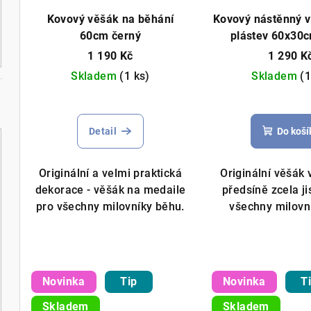
Kovový věšák na běhání
Kovový nástěnný v
60cm černý
plástev 60x30
1 190 Kč
1 290 K
Skladem
(1 ks)
Skladem
(1
Detail
Do koší
Originální a velmi praktická
Originální věšák
dekorace - věšák na medaile
předsíně zcela ji
pro všechny milovníky běhu.
všechny milovní
Novinka
Tip
Novinka
T
Skladem
Skladem