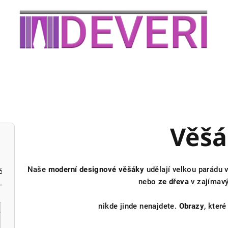
Věšá
Naše
moderní designové věšáky
udělají velkou parádu 
č
nebo
ze dřeva
v zajímavý
nikde jinde nenajdete.
Obrazy
, kter