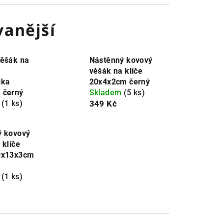
anější
věšák na
Nástěnný kovový
věšák na klíče
ika
20x4x2cm černý
 černý
Skladem
(5 ks)
m
(1 ks)
349 Kč
ý kovový
 klíče
0x13x3cm
m
(1 ks)