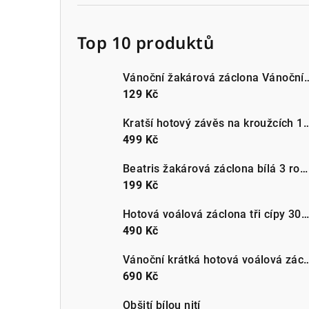
Top 10 produktů
Vánoční žakárová záclona Vánoční be
129 Kč
Kratší hotový závěs na kroužcích 140x160c
499 Kč
Beatris žakárová záclona bílá 3 rozměry | metráž
199 Kč
Hotová voálová záclona tři cípy 300x150cm bílá
490 Kč
Vánoční krátká hotová voálová záclona do kuchyn
690 Kč
Obšití bílou nití