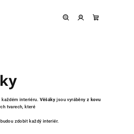
Hledat
Přihlášení
Nákupní
košík
ky
v každém interiéru.
Věšáky
jsou vyráběny
z kovu
ch tvarech, které
é budou zdobit každý interiér.