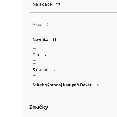
a
Na skladě
13
n
n
Akce
0
í
p
Novinka
13
a
Tip
12
n
e
Skladem
7
l
Štítek výprodej kampaň Deveri
5
Značky