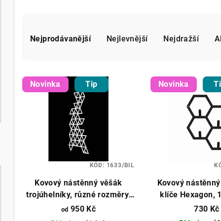
Ř
a
Nejprodávanější
Nejlevnější
Nejdražší
A
z
V
e
Novinka
Tip
Novinka
T
ý
n
p
í
i
p
s
r
p
KÓD:
1633/BIL
K
o
Kovový nástěnný věšák
Kovový nástěnný
r
d
trojúhelníky, různé rozměry,
klíče Hexagon, 
o
různé barvy
různé bar
u
950 Kč
730 Kč
od