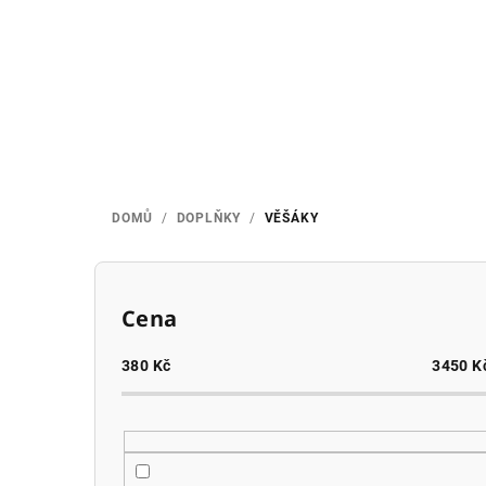
Přejít
na
obsah
DOMŮ
/
DOPLŇKY
/
VĚŠÁKY
P
o
Cena
s
380
Kč
3450
K
t
r