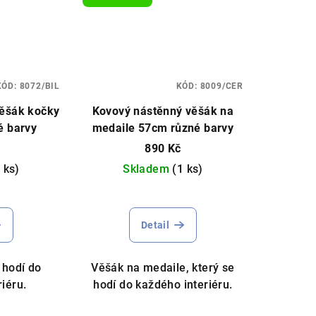
KÓD:
8072/BIL
KÓD:
8009/CER
věšák kočky
Kovový nástěnný věšák na
é barvy
medaile 57cm různé barvy
890 Kč
 ks)
Skladem
(1 ks)
měrné
nocení
Detail
duktu
 hodí do
Věšák na medaile, který se
riéru.
hodí do každého interiéru.
zdiček.