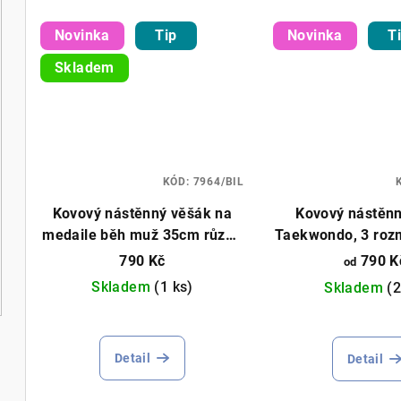
Novinka
Tip
Novinka
T
Skladem
KÓD:
7964/BIL
Kovový nástěnný věšák na
Kovový nástěn
medaile běh muž 35cm různé
Taekwondo, 3 rozm
barvy
barvy
790 Kč
790 K
od
Skladem
(1 ks)
Skladem
(2
Průměrné
hodnocení
Detail
Detail
produktu
je