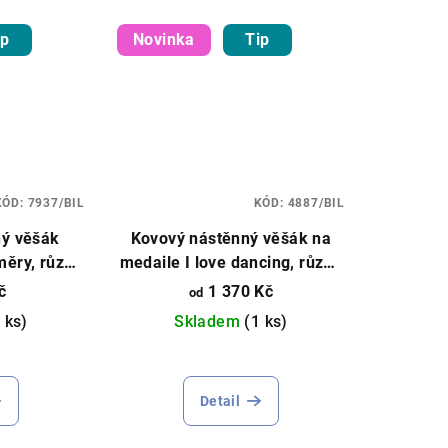
ip
Novinka
Tip
KÓD:
7937/BIL
KÓD:
4887/BIL
ný věšák
Kovový nástěnný věšák na
ěry, různé
medaile I love dancing, různé
délky, různé barvy
č
1 370 Kč
od
 ks)
Skladem
(1 ks)
Detail