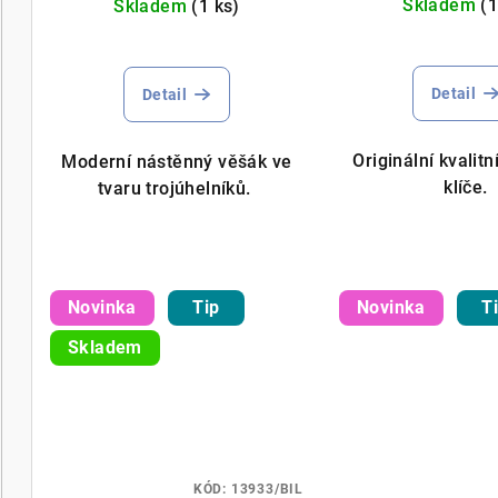
d
Skladem
(1
Skladem
(1 ks)
k
u
t
k
Detail
Detail
ů
t
Originální kvalit
Moderní nástěnný věšák ve
ů
klíče.
tvaru trojúhelníků.
Novinka
Tip
Novinka
T
Skladem
KÓD:
13933/BIL