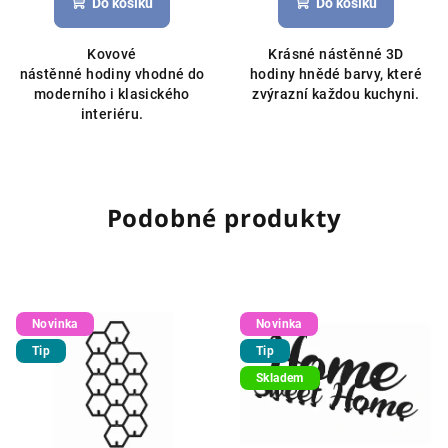
Do košíku
Do košíku
Kovové
Krásné nástěnné 3D
nástěnné hodiny vhodné do
hodiny hnědé barvy, které
moderního i klasického
zvýrazní každou kuchyni.
interiéru.
Podobné produkty
Novinka
Novinka
Tip
Tip
Skladem