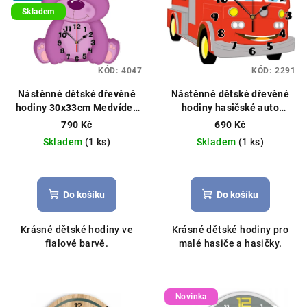
Skladem
KÓD:
4047
KÓD:
2291
Nástěnné dětské dřevěné
Nástěnné dětské dřevěné
hodiny 30x33cm Medvídek
hodiny hasičské auto
fialový
25x35cm
790 Kč
690 Kč
Skladem
(1 ks)
Skladem
(1 ks)
Do košíku
Do košíku
Krásné dětské hodiny ve
Krásné dětské hodiny pro
fialové barvě.
malé hasiče a hasičky.
Novinka