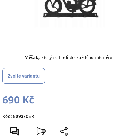
Věšák,
který se hodí do každého interiéru.
Zvolte variantu
690 Kč
Měrná
Kód:
8093/CER
cena: