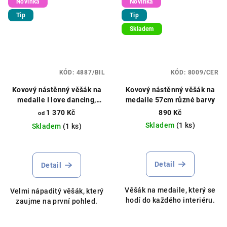
Novinka
Novinka
Tip
Tip
Skladem
KÓD:
4887/BIL
KÓD:
8009/CER
Kovový nástěnný věšák na
Kovový nástěnný věšák na
medaile I love dancing,
medaile 57cm různé barvy
různé délky, různé barvy
1 370 Kč
890 Kč
od
Skladem
(1 ks)
Skladem
(1 ks)
Detail
Detail
Věšák na medaile, který se
Velmi nápaditý věšák, který
hodí do každého interiéru.
zaujme na první pohled.