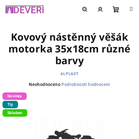
Přejít
na
obsah
Nákupní
Hledat
Přihlášení
Kovový nástěnný věšák
košík
motorka 35x18cm různé
barvy
ALPLAST
Průměrné
Neohodnoceno
Podrobnosti hodnocení
hodnocení
Novinka
produktu
je
Tip
0,0
Skladem
z
5
hvězdiček.