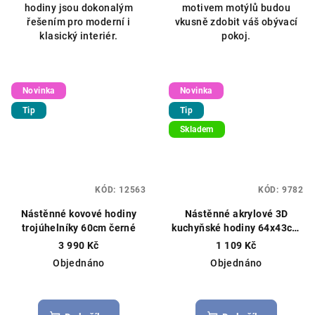
hodiny jsou dokonalým
motivem motýlů budou
řešením pro moderní i
vkusně zdobit váš obývací
klasický interiér.
pokoj.
Novinka
Novinka
Tip
Tip
Skladem
KÓD:
12563
KÓD:
9782
Nástěnné kovové hodiny
Nástěnné akrylové 3D
trojúhelníky 60cm černé
kuchyňské hodiny 64x43cm
hnědé
3 990 Kč
1 109 Kč
Objednáno
Objednáno