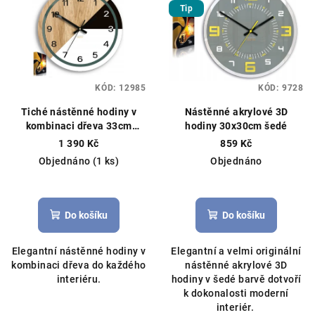
Tip
KÓD:
12985
KÓD:
9728
Tiché nástěnné hodiny v
Nástěnné akrylové 3D
kombinaci dřeva 33cm
hodiny 30x30cm šedé
černo-bílé
1 390 Kč
859 Kč
Objednáno
(1 ks)
Objednáno
Do košíku
Do košíku
Elegantní nástěnné hodiny v
Elegantní a velmi originální
kombinaci dřeva do každého
nástěnné akrylové 3D
interiéru.
hodiny v šedé barvě dotvoří
k dokonalosti moderní
interiér.