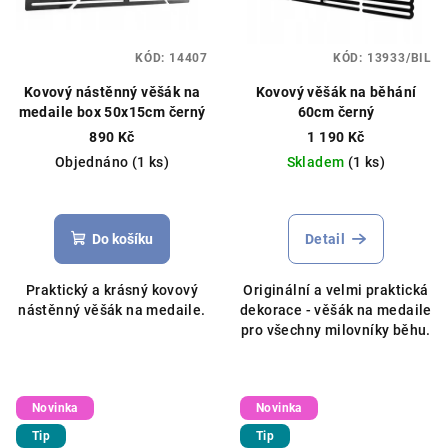
KÓD:
14407
KÓD:
13933/BIL
Kovový nástěnný věšák na
Kovový věšák na běhání
medaile box 50x15cm černý
60cm černý
890 Kč
1 190 Kč
Objednáno
(1 ks)
Skladem
(1 ks)
Do košíku
Detail
Praktický a krásný kovový
Originální a velmi praktická
nástěnný věšák na medaile.
dekorace - věšák na medaile
pro všechny milovníky běhu.
Novinka
Novinka
Tip
Tip