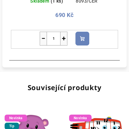
Skladem
(1 ks)
8093/CER
690 Kč
−
+
Do
košíku
Související produkty
Novinka
Novinka
Tip