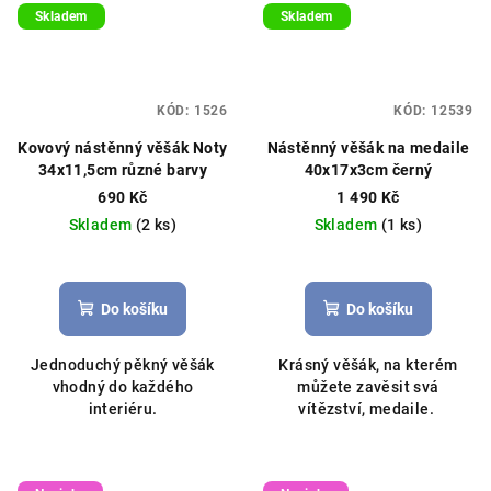
Skladem
Skladem
KÓD:
1526
KÓD:
12539
Kovový nástěnný věšák Noty
Nástěnný věšák na medaile
34x11,5cm různé barvy
40x17x3cm černý
690 Kč
1 490 Kč
Skladem
(2 ks)
Skladem
(1 ks)
Průměrné
Průměrné
hodnocení
hodnocení
produktu
produktu
Do košíku
Do košíku
je
je
5,0
5,0
Jednoduchý pěkný věšák
Krásný věšák, na kterém
z
z
vhodný do každého
můžete zavěsit svá
5
5
interiéru.
vítězství, medaile.
hvězdiček.
hvězdiček.