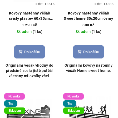
KÓD:
13516
KÓD:
14305
Kovový nástěnný věšák
Kovový nástěnný věšák
svislý plástev 60x30cm
Sweet home 30x20cm černý
černý
1 290 Kč
800 Kč
Skladem
(1 ks)
Skladem
(1 ks)
Do košíku
Do košíku
Originální věšák vhodný do
Originální kovový nástěnný
předsíně zcela jistě potěší
věšák Home sweet home.
všechny milovníky včel.
Novinka
Novinka
Tip
Tip
Skladem
Skladem