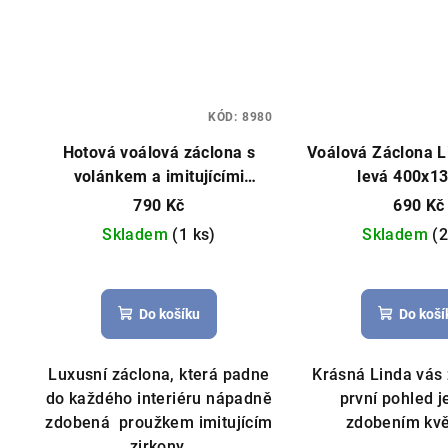
KÓD:
8980
Hotová voálová záclona s
Voálová Záclona L
volánkem a imitujícími
levá 400x1
zirkony Ohaio 400x150cm
790 Kč
690 Kč
bílá
Skladem
(1 ks)
Skladem
(2
Prů
hod
Do košíku
Do koší
pro
je
5,0
Luxusní záclona, která padne
Krásná Linda vás
z
do každého interiéru nápadně
první pohled
5
zdobená proužkem imitujícím
zdobením kvě
hvě
zirkony.