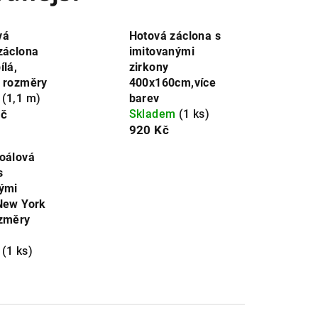
vá
Hotová záclona s
záclona
imitovanými
ílá,
zirkony
 rozměry
400x160cm,více
m
(1,1 m)
barev
č
Skladem
(1 ks)
920 Kč
oálová
s
ými
New York
ozměry
m
(1 ks)