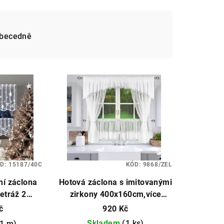
becedně
ů
D:
15187/40C
KÓD:
9868/ZEL
í záclona
Hotová záclona s imitovanými
etráž 2
zirkony 400x160cm,více
y
barev
č
920 Kč
Skladem
(1 ks)
,1 m)