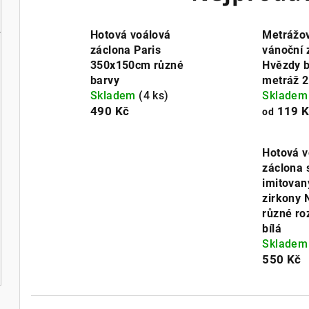
Hotová voálová
Metrážo
záclona Paris
vánoční 
350x150cm různé
Hvězdy b
barvy
metráž 2
Skladem
(4 ks)
Sklade
490 Kč
119 K
od
Hotová v
záclona 
imitovan
zirkony 
různé r
bílá
Sklade
550 Kč