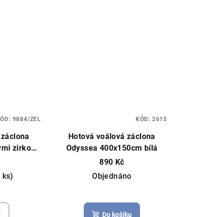
KÓD:
9884/ZEL
KÓD:
2615
 záclona
Hotová voálová záclona
mi zirkony
Odyssea 400x150cm bílá
45cm, více
890 Kč
ce, voál
 ks)
Objednáno
měrné
Průměrné
nocení
hodnocení
Do košíku
duktu
produktu