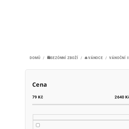
Přejít
na
obsah
DOMŮ
/
🛍️SEZÓNNÍ ZBOŽÍ
/
🎄VÁNOCE
/
VÁNOČNÍ 
P
o
Cena
s
79
Kč
2640
K
t
r