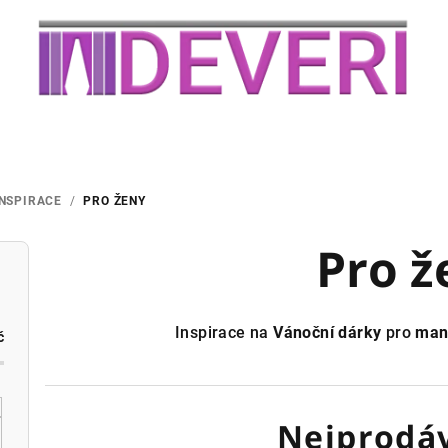
INSPIRACE
/
PRO ŽENY
Pro ž
Inspirace na
Vánoční dárky
pro
man
č
Nejprodáv