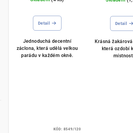
d
k
u
Průměrné
Prů
t
hodnocení
hod
k
Detail
Detail
ů
produktu
pro
je
je
t
5,0
5,0
Jednoduchá decentní
Krásná žakárová
ů
z
z
záclona, která udělá velkou
která ozdobí 
5
5
parádu v každém okně.
místnost
hvězdiček.
hvě
Hotový voálový
KÓD:
8549/120