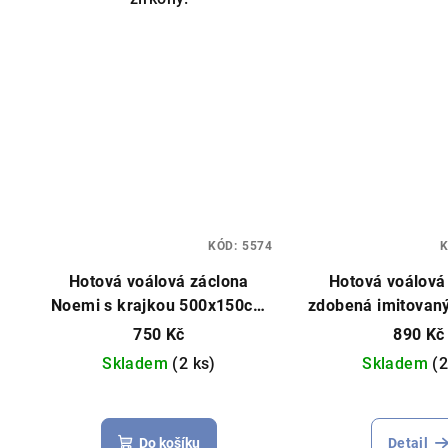
KÓD:
5574
Hotová voálová záclona
Hotová voálová
Noemi s krajkou 500x150cm
zdobená imitovaný
bílá
se srdcem 400x1
750 Kč
890 Kč
barev
Vzor srd
Skladem
(2 ks)
Skladem
(2
Prů
hod
Do košíku
Detail
pro