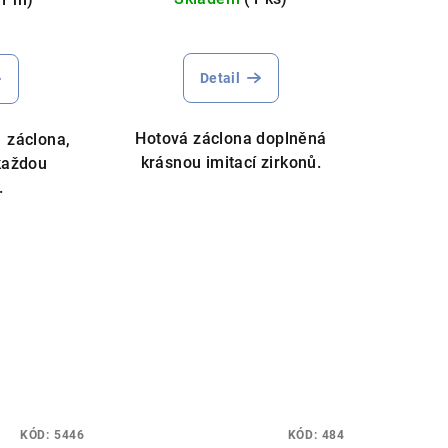
Průměrné
měrné
hodnocení
nocení
Detail
produktu
duktu
je
5,0
Hotová záclona doplněná
 záclona,
z
krásnou imitací zirkonů.
každou
5
.
hvězdiček.
zdiček.
 závěs, můžeme ušít na míru
KÓD:
5446
KÓD:
484