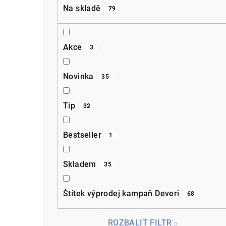
a
Na skladě
79
n
n
Akce
3
í
p
Novinka
35
a
Tip
32
n
e
Bestseller
1
l
Skladem
35
Štítek výprodej kampaň Deveri
68
ROZBALIT FILTR