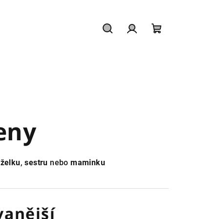
Hledat
Přihlášení
Nákupní
košík
eny
želku
,
sestru
nebo
maminku
anější