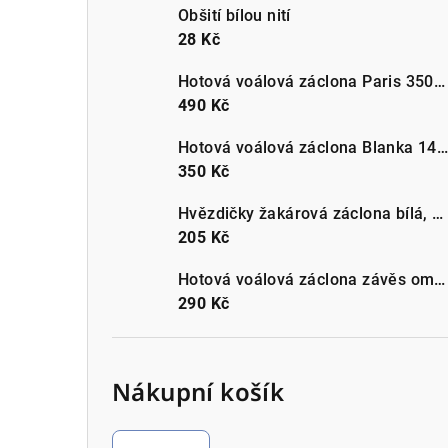
Obšití bílou nití
28 Kč
Hotová voálová záclona Paris 350x150cm různé barvy
490 Kč
Hotová voálová záclona Blanka 145x160cm různé barvy
350 Kč
Hvězdičky žakárová záclona bílá, metráž 2 rozměry
205 Kč
Hotová voálová záclona závěs ombre na řasící pásce 140 x 250 cm různé barvy
290 Kč
Nákupní košík