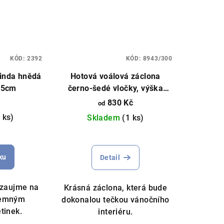
KÓD:
2392
KÓD:
8943/300
inda hnědá
Hotová voálová záclona
35cm
černo-šedé vločky, výška
145cm, různé rozměry, bílá
830 Kč
od
 ks)
Skladem
(1 ks)
měrné
nocení
ku
Detail
duktu
 zaujme na
Krásná záclona, která bude
 jemným
dokonalou tečkou vánočního
tinek.
interiéru.
zdiček.