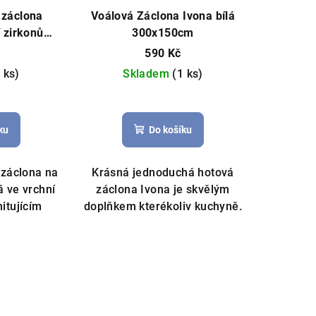
 záclona
Voálová Záclona Ivona bílá
 zirkonů
300x150cm
bílá
590 Kč
 ks)
Skladem
(1 ks)
měrné
Průměrné
nocení
hodnocení
ku
Do košíku
duktu
produktu
je
5,0
záclona na
Krásná jednoduchá hotová
z
 ve vrchní
záclona Ivona je skvělým
5
itujícím
doplňkem kterékoliv kuchyně.
zdiček.
hvězdiček.
.