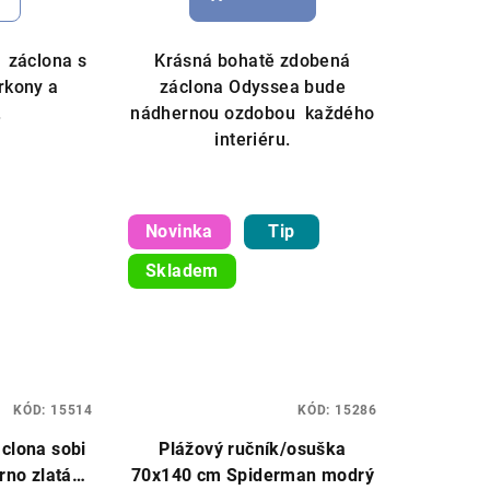
je
5,0
á záclona s
Krásná bohatě zdobená
z
rkony a
záclona Odyssea bude
5
.
nádhernou ozdobou každého
zdiček.
hvězdiček.
interiéru.
Novinka
Tip
Skladem
KÓD:
15514
KÓD:
15286
clona sobi
Plážový ručník/osuška
rno zlatá
70x140 cm Spiderman modrý