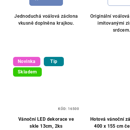
je
5,0
Jednoduchá voálová záclona
Originální voálov
z
vkusně doplněna krajkou.
imitovanými zi
5
srdcem
hvě
Novinka
Tip
Skladem
KÓD:
16500
Vánoční LED dekorace ve
Hotová vánoční zá
skle 13cm, 2ks
400 x 155 cm če