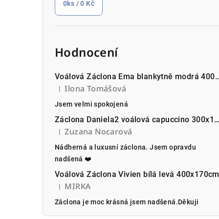
0
ks /
0 Kč
Hodnocení
Voálová Záclona Ema blankytně modr
Ilona Tomášová
|
Hodnocení produktu je 5 z 5 hvězdiček.
Jsem velmi spokojená
Záclona Daniela2 voálová capuccino 300x1
Zuzana Nocarová
|
Hodnocení produktu je 5 z 5 hvězdiček.
Nádherná a luxusní záclona. Jsem opravdu
nadšená ❤️
Voálová Záclona Vivien bílá levá 400x170c
MIRKA
|
Hodnocení produktu je 5 z 5 hvězdiček.
Záclona je moc krásná jsem nadšená.Děkuji