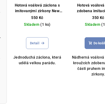
Hotová voálová záclona s
Hotová voálová
imitovanými zirkony New
zdobena imitací
York různé rozměry bílá
145x250cm 
550 Kč
350 Kč
Skladem
(1 ks)
Skladem
(1
Průměrné
Prů
á 400x155cm
hodnocení
hod
Detail
Do koší
produktu
pro
je
je
5,0
5,0
50cm
Jednoduchá záclona, která
Nádherná voálová 
z
z
udělá velkou parádu.
kroužcích zdobená
5
5
části pruhem im
hvězdiček.
hvě
zirkony
m