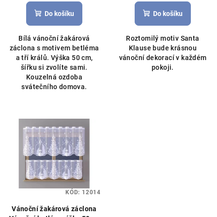
hodnocení
hodnocení
produktu
produktu
Do košíku
Do košíku
je
je
5,0
5,0
Bílá vánoční žakárová
Roztomilý motiv Santa
z
z
záclona s motivem betléma
Klause bude krásnou
5
5
a tří králů. Výška 50 cm,
vánoční dekorací v každém
hvězdiček.
hvězdiček.
šířku si zvolíte sami.
pokoji.
Kouzelná ozdoba
svátečního domova.
KÓD:
12014
Vánoční žakárová záclona