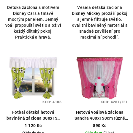
Dětská záclona s motivem
Veselá dětská záclona
Disney Cars a tmavě
Disney Mickey prozáří pokoj
modrým panelem. Jemný
a jemně filtruje světlo.
voál propouští světlo a oživí
Kvalitní bavlněný materiál a
každý dětský pokoj.
snadné zavěšení pro
Praktická a hravá.
maximální pohodlí.
KÓD:
4186
KÓD:
4281/ZEL
Fotbal dětská hotová
Hotová voálová záclona
bavlněná záclona 300x150
Sandra 400x150cm různé
cm zelená
Záclonový
barvy
1 120 Kč
890 Kč
materiál, ušijeme na míru
Objednáno
Skladem
(1 ks)