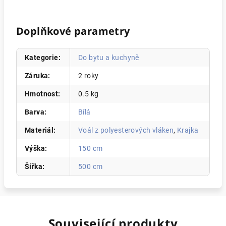
Doplňkové parametry
Kategorie
:
Do bytu a kuchyně
Záruka
:
2 roky
Hmotnost
:
0.5 kg
Barva
:
Bílá
Materiál
:
Voál z polyesterových vláken
,
Krajka
Výška
:
150 cm
Šířka
:
500 cm
Související produkty