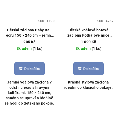
KÓD:
1190
KÓD:
4262
Dětská záclona Baby Ball
Dětská voálová hotová
ecru 150 × 240 cm – jemný
záclona Fotbalové míče
dotek útulnosti
Hotová
400x150cm zelená
Hotová
205 Kč
1 090 Kč
záclona, kuličky
záclona, fotbalový vzor,
Skladem
(1 ks)
Skladem
(1 ks)
můžeme ušít na míru
Průměrné
hodnocení
produktu
Do košíku
Do košíku
je
5,0
Jemná voálová záclona v
Krásná stylová záclona
z
odstínu ecru s hravými
ideální do klučičího pokoje.
5
kuličkami. 150 × 240 cm,
hvězdiček.
snadno se upraví a ideálně
se hodí do dětského pokoje.