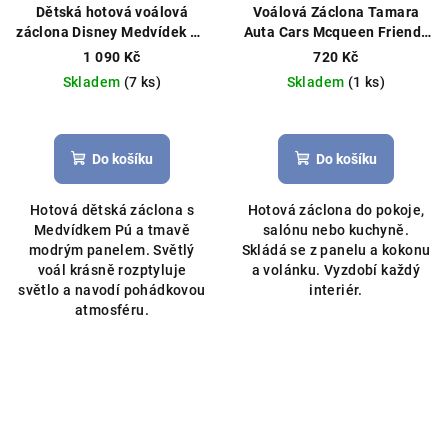
Dětská hotová voálová
Voálová Záclona Tamara
záclona Disney Medvídek Pú
Auta Cars Mcqueen Friends
350×150 cm – tmavě modrá
to the finish šedá
1 090 Kč
720 Kč
Hotová záclona, licenční
400x145cm
Skladem
(7 ks)
Skladem
(1 ks)
Disney
Do košíku
Do košíku
Hotová dětská záclona s
Hotová záclona do pokoje,
Medvídkem Pú a tmavě
salónu nebo kuchyně.
modrým panelem. Světlý
Skládá se z panelu a kokonu
voál krásně rozptyluje
a volánku. Vyzdobí každý
světlo a navodí pohádkovou
interiér.
atmosféru.