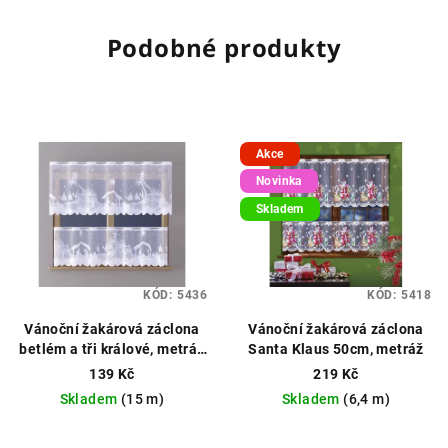
Podobné produkty
Akce
Novinka
Skladem
KÓD:
5436
KÓD:
5418
Vánoční žakárová záclona
Vánoční žakárová záclona
betlém a tři králové, metráž
Santa Klaus 50cm, metráž
výška 50cm bílá
Vánoční
139 Kč
219 Kč
záclona, možné obšití boků
Skladem
(15 m)
Skladem
(6,4 m)
Průměrné
Průměrné