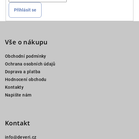
Přihlásit se
Z
á
p
Vše o nákupu
a
Obchodní podmínky
t
Ochrana osobních údajů
í
Doprava a platba
Hodnocení obchodu
Kontakty
Napište nám
Kontakt
info
@
deveri.cz