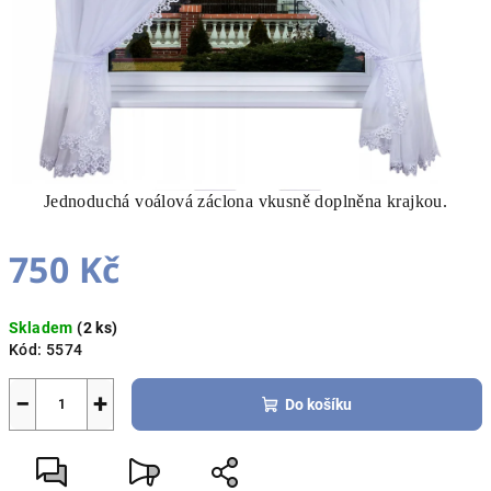
Jednoduchá voálová záclona vkusně doplněna krajkou.
750 Kč
Měrná
Skladem
(2 ks)
cena:
Kód:
5574
−
+
Do košíku