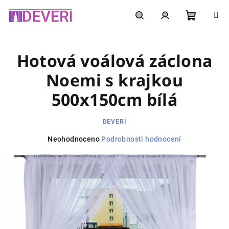
Přejít
na
obsah
Nákupní
Hledat
Přihlášení
Hotová voálová záclona
košík
Noemi s krajkou
500x150cm bílá
DEVERI
Průměrné
Neohodnoceno
Podrobnosti hodnocení
hodnocení
produktu
je
0,0
z
5
hvězdiček.