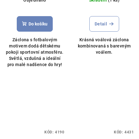
Průměrné
hodnocení
produktu
Do košíku
Detail
je
5,0
Záclona s fotbalovým
Krásná voálová záclona
z
motivem dodá dětskému
kombinovaná s barevným
5
pokoji sportovní atmosféru.
voálem.
hvězdiček.
Světlá, vzdušná a ideální
pro malé nadšence do hry!
KÓD:
4190
KÓD:
4431