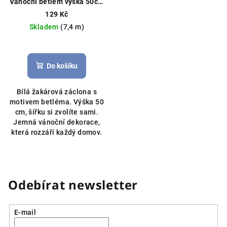
Vánoční betlém výška 50cm
bílá
Vánoční záclona, možné
129 Kč
obšití boků
Skladem
(7,4 m)
Do košíku
Bílá žakárová záclona s
motivem betléma. Výška 50
cm, šířku si zvolíte sami.
Jemná vánoční dekorace,
která rozzáří každý domov.
Odebírat newsletter
E-mail