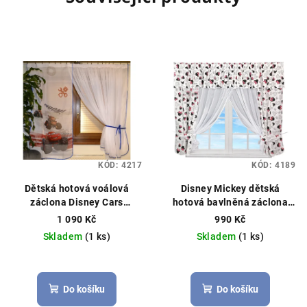
KÓD:
4217
KÓD:
4189
Dětská hotová voálová
Disney Mickey dětská
záclona Disney Cars
hotová bavlněná záclona
McQueen 350×150 cm –
300x150 cm bílá
Čistý voál,
1 090 Kč
990 Kč
tmavě modrá
Hotová
můžeme ušít na míru
Skladem
(1 ks)
Skladem
(1 ks)
záclona, licenční Disney
Do košíku
Do košíku