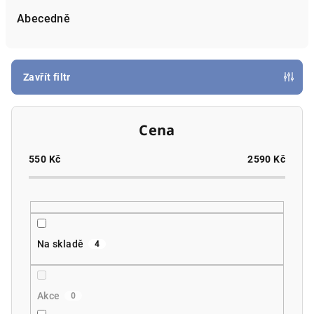
e
Abecedně
n
í
p
Zavřít filtr
r
o
Cena
d
u
550
Kč
2590
Kč
k
t
ů
Na skladě
4
Akce
0