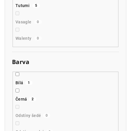
Tutumi
5
Vasagle
0
Walenty
0
Barva
Bílá
1
Černá
2
Odstíny šedé
0