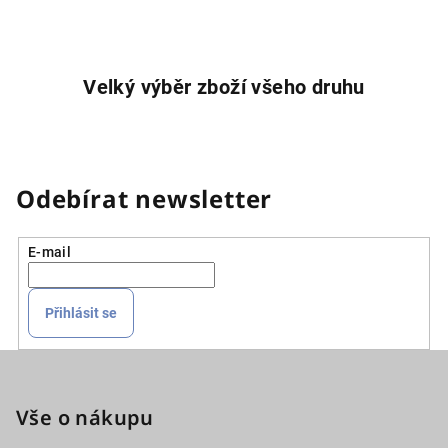
Velký výběr zboží všeho druhu
Odebírat newsletter
E-mail
Přihlásit se
Z
á
p
Vše o nákupu
a