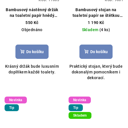
KÓD:
11003
KÓD:
9001
Bambusový nástěnný držák
Bambusový stojan na
na toaletní papír hnědý
toaletní papír se štětkou
14,5x13x2,3cm
80x22cm černý
550 Kč
1 190 Kč
Objednáno
Skladem
(4 ks)
Do košíku
Do košíku
Krásný držák bude luxusním
Praktický stojan, který bude
doplňkem každé toalety.
dokonalým pomocníkem i
dekorací.
Novinka
Novinka
Tip
Tip
Skladem