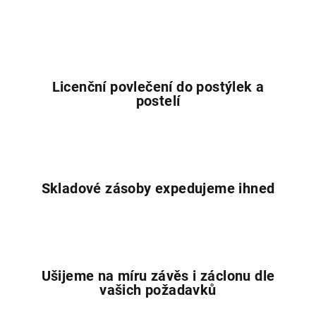
á
d
a
c
í
Licenční povlečení do postýlek a
p
postelí
r
v
k
y
v
Skladové zásoby expedujeme ihned
ý
p
i
s
u
Ušijeme na míru závěs i záclonu dle
vašich požadavků