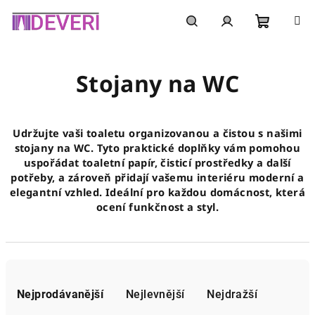
Přejít
na
obsah
Nákupní
Hledat
Přihlášení
Stojany na WC
košík
Udržujte vaši toaletu organizovanou a čistou s našimi
stojany na WC. Tyto praktické doplňky vám pomohou
uspořádat toaletní papír, čisticí prostředky a další
potřeby, a zároveň přidají vašemu interiéru moderní a
elegantní vzhled. Ideální pro každou domácnost, která
ocení funkčnost a styl.
Ř
a
Nejprodávanější
Nejlevnější
Nejdražší
z