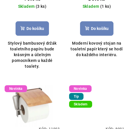
u
Skladem
(3 ks)
Skladem
(1 ks)
k
t
ů
Do košíku
Do košíku
Stylový bambusový držák
Moderní kovový stojan na
toaletního papíru bude
toaletní papír který se hodí
krásným a účelným
do každého interiéru.
pomocníkem u každé
toalety.
Novinka
Novinka
Tip
Skladem