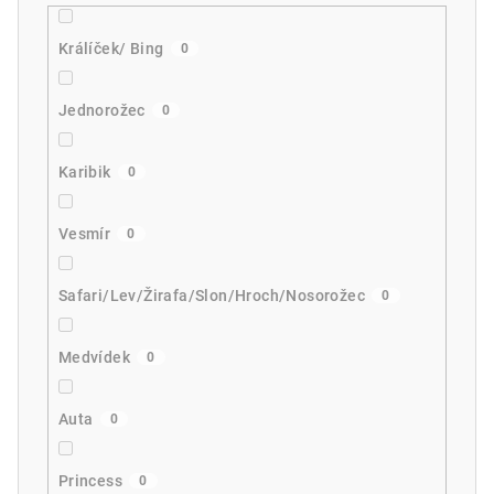
Králíček/ Bing
0
Jednorožec
0
Karibik
0
Vesmír
0
Safari/Lev/Žirafa/Slon/Hroch/Nosorožec
0
Medvídek
0
Auta
0
Princess
0