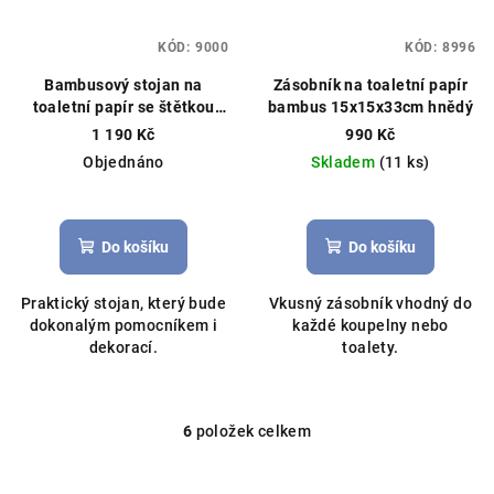
KÓD:
9000
KÓD:
8996
Bambusový stojan na
Zásobník na toaletní papír
toaletní papír se štětkou
bambus 15x15x33cm hnědý
75x19cm bílý
1 190 Kč
990 Kč
Objednáno
Skladem
(11 ks)
Do košíku
Do košíku
Praktický stojan, který bude
Vkusný zásobník vhodný do
dokonalým pomocníkem i
každé koupelny nebo
dekorací.
toalety.
6
položek celkem
O
v
l