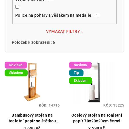
Police na poháry s věšákem na medaile
1
VYMAZAT FILTRY
Položek k zobrazení:
6
V
Novinka
Novinka
ý
Skladem
Tip
p
Skladem
i
s
p
KÓD:
14716
KÓD:
13225
r
o
Bambusový stojan na
Ocelový stojan na toaletní
toaletní papír se štětkou
papír 70x20x20cm černý
d
82x31x21cm hnědý
1 690 Kč
2 590 Kč