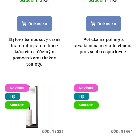
Skladem
(3 ks)
Skladem
(1 ks)
k
Průměrné
t
hodnocení
ů
produktu
Do košíku
Do košíku
je
5,0
Stylový bambusový držák
Polička na poháry s
z
toaletního papíru bude
věšákem na medaile vhodná
5
krásným a účelným
pro všechny sportovce.
hvězdiček.
pomocníkem u každé
toalety.
Novinka
Novinka
Tip
Tip
Skladem
Skladem
KÓD:
13225
KÓD:
81661