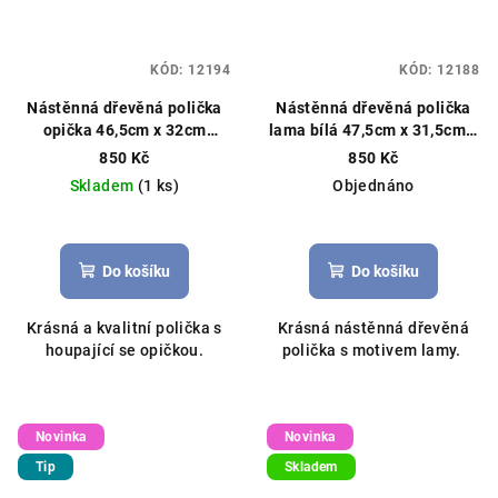
KÓD:
12194
KÓD:
12188
Nástěnná dřevěná polička
Nástěnná dřevěná polička
opička 46,5cm x 32cm
lama bílá 47,5cm x 31,5cm x
11,5cm přírodní dřevo
11,5cm přírodní dřevo
850 Kč
850 Kč
Skladem
(1 ks)
Objednáno
Průměrné
hodnocení
produktu
Do košíku
Do košíku
je
5,0
Krásná a kvalitní polička s
Krásná nástěnná dřevěná
z
houpající se opičkou.
polička s motivem lamy.
5
hvězdiček.
Novinka
Novinka
Tip
Skladem