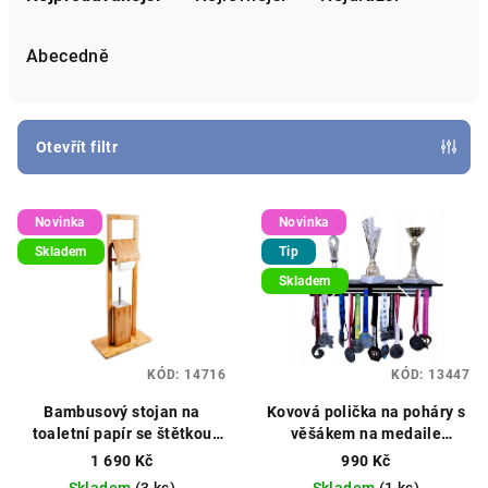
z
e
Abecedně
n
í
p
Otevřít filtr
r
V
o
Novinka
Novinka
ý
d
Skladem
Tip
p
u
Skladem
i
k
s
t
p
ů
KÓD:
14716
KÓD:
13447
r
o
Bambusový stojan na
Kovová polička na poháry s
toaletní papír se štětkou
věšákem na medaile
d
82x31x21cm hnědý
37x15.5x10cm černá
1 690 Kč
990 Kč
u