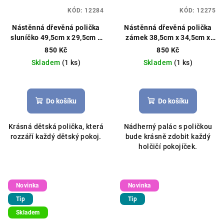
KÓD:
12284
KÓD:
12275
Nástěnná dřevěná polička
Nástěnná dřevěná polička
sluníčko 49,5cm x 29,5cm x
zámek 38,5cm x 34,5cm x
11,5cm přírodní dřevo
11,5cm přírodní dřevo
850 Kč
850 Kč
Skladem
(1 ks)
Skladem
(1 ks)
Do košíku
Do košíku
Krásná dětská polička, která
Nádherný palác s poličkou
rozzáří každý dětský pokoj.
bude krásně zdobit každý
holčičí pokojíček.
Novinka
Novinka
Tip
Tip
Skladem