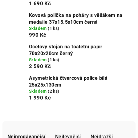
1 690 Kč
Kovová polička na poháry s věšákem na
medaile 37x15.5x10cm černá
Skladem
(1 ks)
990 Kč
Ocelový stojan na toaletní papír
70x20x20cm černý
Skladem
(1 ks)
2 590 Kč
Asymetrická čtvercová police bílá
25x25x130cm
Skladem
(2 ks)
1 990 Kč
Ř
a
Nejprodávanější
Nejlevnější
Nejdražší