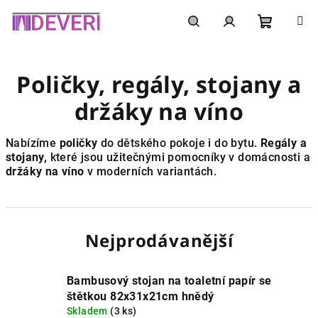
Přejít
na
obsah
Nákupní
Hledat
Přihlášení
Poličky, regály, stojany a
košík
držáky na víno
Nabízíme
poličky
do dětského pokoje i do bytu.
Regály a
stojany,
které jsou užitečnými pomocníky v domácnosti a
držáky na víno
v moderních variantách.
Nejprodávanější
Bambusový stojan na toaletní papír se
štětkou 82x31x21cm hnědý
Skladem
(3 ks)