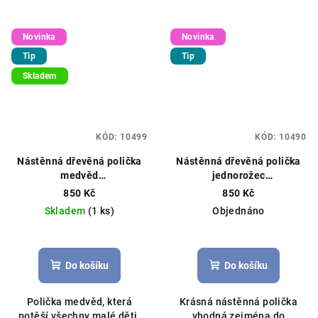
Novinka
Novinka
Tip
Tip
Skladem
KÓD:
10499
KÓD:
10490
Nástěnná dřevěná polička
Nástěnná dřevěná polička
medvěd
jednorožec
38cmx31,5cmx11,5cm
34cmx31,5cmx11,5cm
850 Kč
850 Kč
hnědá
růžová
Skladem
(1 ks)
Objednáno
Do košíku
Do košíku
Polička medvěd, která
Krásná nástěnná polička
potěší všechny malé děti.
vhodná zejména do