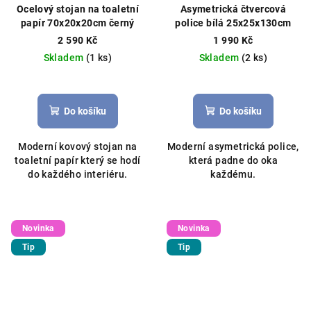
Ocelový stojan na toaletní
Asymetrická čtvercová
papír 70x20x20cm černý
police bílá 25x25x130cm
2 590 Kč
1 990 Kč
Skladem
(1 ks)
Skladem
(2 ks)
Do košíku
Do košíku
Moderní kovový stojan na
Moderní asymetrická police,
toaletní papír který se hodí
která padne do oka
do každého interiéru.
každému.
Novinka
Novinka
Tip
Tip