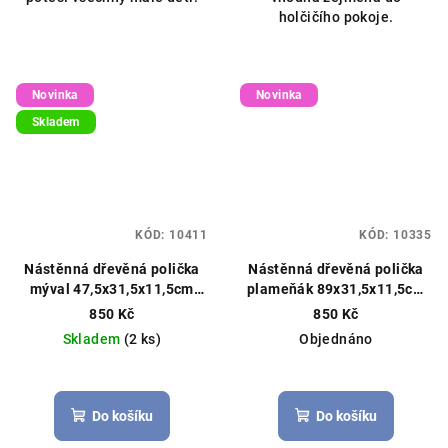
holčičího pokoje.
Novinka
Novinka
Skladem
KÓD:
10411
KÓD:
10335
Nástěnná dřevěná polička
Nástěnná dřevěná polička
mýval 47,5x31,5x11,5cm
plameňák 89x31,5x11,5cm
šedá
růžový
850 Kč
850 Kč
Skladem
(2 ks)
Objednáno
Do košíku
Do košíku