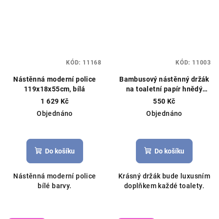
KÓD:
11168
KÓD:
11003
Nástěnná moderní police
Bambusový nástěnný držák
119x18x55cm, bílá
na toaletní papír hnědý
14,5x13x2,3cm
1 629 Kč
550 Kč
Objednáno
Objednáno
Do košíku
Do košíku
Nástěnná moderní police
Krásný držák bude luxusním
bílé barvy.
doplňkem každé toalety.