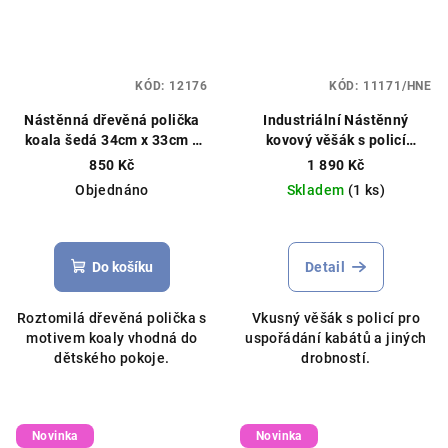
KÓD:
12176
KÓD:
11171/HNE
Nástěnná dřevěná polička
Industriální Nástěnný
koala šedá 34cm x 33cm x
kovový věšák s policí
11,5cm přírodní dřevo
60x30x31,7cm různé barvy
850 Kč
1 890 Kč
Objednáno
Skladem
(1 ks)
Do košíku
Detail
Roztomilá dřevěná polička s
Vkusný věšák s policí pro
motivem koaly vhodná do
uspořádání kabátů a jiných
dětského pokoje.
drobností.
Novinka
Novinka