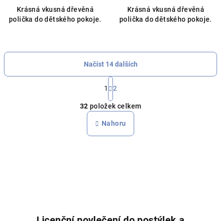
Krásná vkusná dřevěná
Krásná vkusná dřevěná
polička do dětského pokoje.
polička do dětského pokoje.
Načíst 14 dalších
S
t
1
2
O
r
32
položek celkem
á
v
n
l
Nahoru
k
á
o
d
v
a
á
n
c
í
í
p
r
v
Licenční povlečení do postýlek a