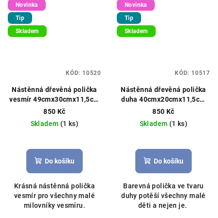
Novinka
Novinka
Tip
Tip
Skladem
Skladem
KÓD:
10520
KÓD:
10517
Nástěnná dřevěná polička
Nástěnná dřevěná polička
vesmír 49cmx30cmx11,5cm
duha 40cmx20cmx11,5cm
barevná
barevná
850 Kč
850 Kč
Skladem
(1 ks)
Skladem
(1 ks)
Do košíku
Do košíku
Krásná nástěnná polička
Barevná polička ve tvaru
vesmír pro všechny malé
duhy potěší všechny malé
milovníky vesmíru.
děti a nejen je.