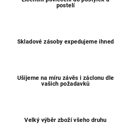
k
postelí
y
v
ý
p
i
Skladové zásoby expedujeme ihned
s
u
Ušijeme na míru závěs i záclonu dle
vašich požadavků
Velký výběr zboží všeho druhu