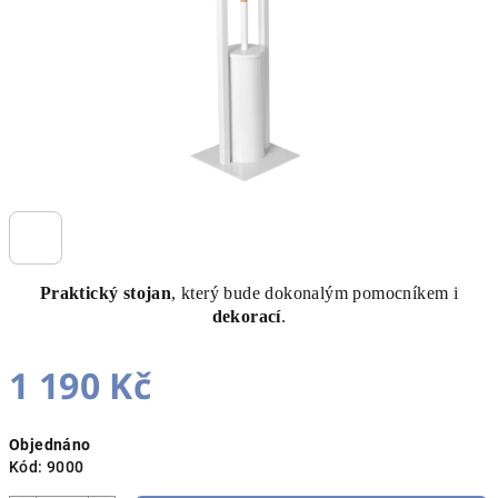
Praktický stojan
, který bude dokonalým pomocníkem i
dekorací
.
1 190 Kč
Měrná
Objednáno
cena:
Kód:
9000