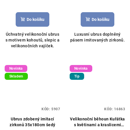
Do košíku
Do košíku
Úchvatný velikonoční ubrus
Luxusní ubrus doplněný
s motivem kohoutů, slepic a
pásem imitovaných zirkonů.
velikonočních vajíček.
Novinka
Novinka
Skladem
Tip
KÓD:
5907
KÓD:
16863
Ubrus zdobený imitací
Velikonoční běhoun Kuřátka
zirkonů 35x180cm šedý
s květinami a kraslicemi