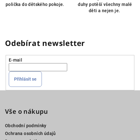
polička do dětského pokoje.
duhy potěší všechny malé
děti a nejen je.
Odebírat newsletter
E-mail
Přihlásit se
Z
á
p
Vše o nákupu
a
Obchodní podmínky
t
Ochrana osobních údajů
í