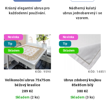
Krásný elegantní ubrus pro
Nádherný kulatý
každodenní používání.
ubrus jednobarevný i se
vzorem.
Novinka
Novinka
Tip
Tip
Skladem
Skladem
KÓD:
9590
KÓD:
14851
Velikonoční ubrus 75x75cm
Ubrus zdobený krajkou
béžový kraslice
85x85cm bílý
289 Kč
380 Kč
Skladem
(2 ks)
Skladem
(3 ks)