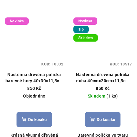
Novinka
Novinka
Tip
Skladem
KÓD:
10332
KÓD:
10517
Nástěnná dřevěná polička
Nástěnná dřevěná polička
barevné hory 40x30x11,5cm
duha 40cmx20cmx11,5cm
hnědá
barevná
850 Kč
850 Kč
Objednáno
Skladem
(1 ks)
Do košíku
Do košíku
Krásná vkusná dřevěná
Barevná polička ve tvaru