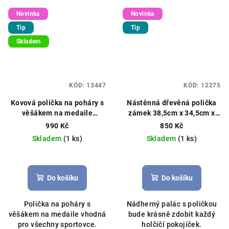
Novinka
Novinka
Tip
Tip
Skladem
KÓD:
13447
KÓD:
12275
Kovová polička na poháry s
Nástěnná dřevěná polička
věšákem na medaile
zámek 38,5cm x 34,5cm x
37x15.5x10cm černá
11,5cm přírodní dřevo
990 Kč
850 Kč
Skladem
(1 ks)
Skladem
(1 ks)
Průměrné
hodnocení
produktu
Do košíku
Do košíku
je
5,0
Polička na poháry s
Nádherný palác s poličkou
z
věšákem na medaile vhodná
bude krásně zdobit každý
5
pro všechny sportovce.
holčičí pokojíček.
hvězdiček.