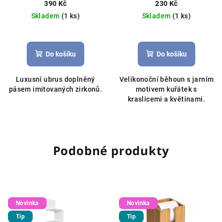
40x180cm bílý
390 Kč
230 Kč
Skladem
(1 ks)
Skladem
(1 ks)
Do košíku
Do košíku
Luxusní ubrus doplněný
Velikonoční běhoun s jarním
pásem imitovaných zirkonů.
motivem kuřátek s
kraslicemi a květinami.
Podobné produkty
Novinka
Novinka
Tip
Tip