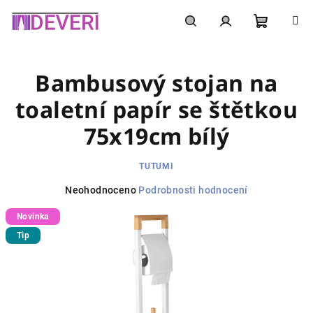
Přejít
na
obsah
Nákupní
Hledat
Přihlášení
Bambusový stojan na
košík
toaletní papír se štětkou
75x19cm bílý
TUTUMI
Průměrné
Neohodnoceno
Podrobnosti hodnocení
hodnocení
Novinka
produktu
je
Tip
0,0
z
5
hvězdiček.