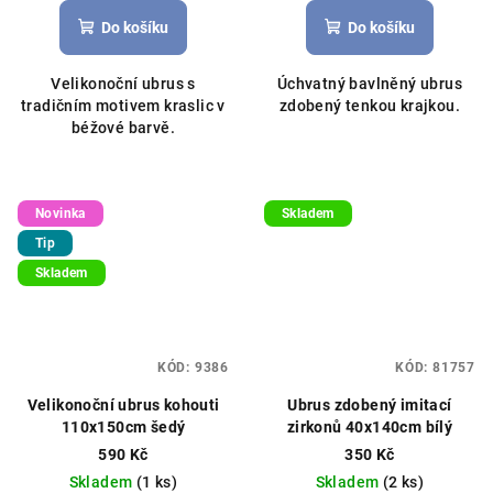
Do košíku
Do košíku
Velikonoční ubrus s
Úchvatný bavlněný ubrus
tradičním motivem kraslic v
zdobený tenkou krajkou.
béžové barvě.
Novinka
Skladem
Tip
Skladem
KÓD:
9386
KÓD:
81757
Velikonoční ubrus kohouti
Ubrus zdobený imitací
110x150cm šedý
zirkonů 40x140cm bílý
590 Kč
350 Kč
Skladem
(1 ks)
Skladem
(2 ks)