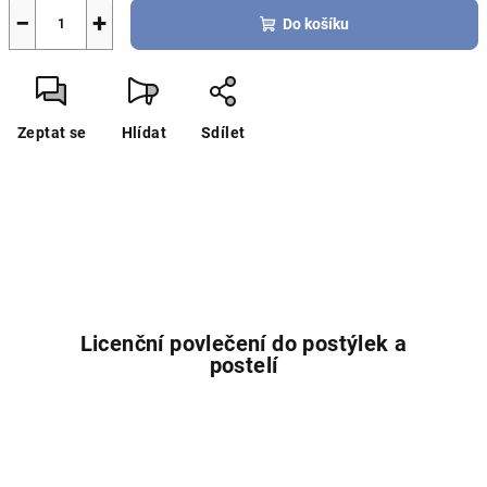
−
+
Do košíku
Zeptat se
Hlídat
Sdílet
Licenční povlečení do postýlek a
postelí