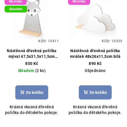
Novinka
Novinka
Skladem
KÓD:
10411
KÓD:
10330
Nástěnná dřevěná polička
Nástěnná dřevěná polička
mýval 47,5x31,5x11,5cm
mráček 48x26x11,5cm bílá
šedá
850 Kč
890 Kč
Skladem
(2 ks)
Objednáno
Do košíku
Do košíku
Krásná vkusná dřevěná
Krásná vkusná dřevěná
polička do dětského pokoje.
polička do dětského pokoje.