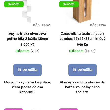
Skladem
Skladem
KÓD:
81661
KÓD:
8996
Asymetrická čtvercová
Zásobník na toaletní papír
police bílá 25x25x130cm
bambus 15x15x33cm hnědý
1 990 Kč
990 Kč
Skladem
(2 ks)
Skladem
(11 ks)
Do košíku
Do košíku
Moderní asymetrická police,
Vkusný zásobník vhodný do
která padne do oka
každé koupelny nebo
každému.
toalety.