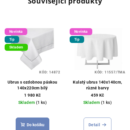
Související produkty
Novinka
Novinka
Tip
Tip
Skladem
KÓD:
14872
KÓD:
11557/TMA
Ubrus s ozdobnou páskou
Kulatý ubrus 140x140cm,
140x220cm bílý
různé barvy
1 980 Kč
459 Kč
Skladem
(1 ks)
Skladem
(1 ks)
Do košíku
Detail