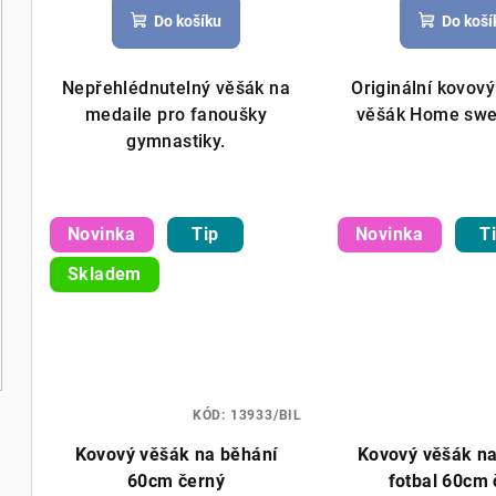
Do košíku
Do koší
Nepřehlédnutelný věšák na
Originální kovov
medaile pro fanoušky
věšák Home swe
gymnastiky.
Novinka
Tip
Novinka
T
Skladem
KÓD:
13933/BIL
Kovový věšák na běhání
Kovový věšák n
60cm černý
fotbal 60cm 