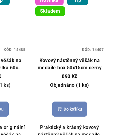
ip
Novinka
Tip
Skladem
KÓD:
14485
KÓD:
14407
 věšák na
Kovový nástěnný věšák na
élka 60cm
medaile box 50x15cm černý
č
890 Kč
1 ks)
Objednáno
(1 ks)
ku
Do košíku
 originální
Praktický a krásný kovový
 věšák na
nástěnný věšák na medaile.