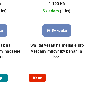
č
1 190 Kč
 ks)
Skladem
(1 ks)
Průměrné
hodnocení
ů
ku
Do košíku
produktu
je
5,0
šák na
Kvalitní věšák na medaile pro
z
hny nadšené
všechny milovníky běhání a
5
alu.
hor.
hvězdiček.
ip
Akce