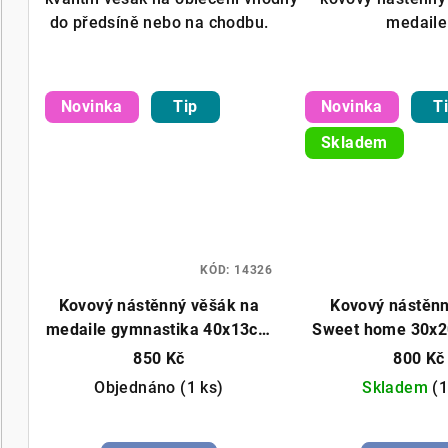
do předsíně nebo na chodbu.
medaile
Novinka
Tip
Novinka
T
Skladem
KÓD:
14326
Kovový nástěnný věšák na
Kovový nástěn
medaile gymnastika 40x13cm
Sweet home 30x2
černý
850 Kč
800 Kč
Objednáno
(1 ks)
Skladem
(1