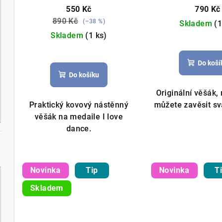
o
40cm černý
u
550 Kč
790 Kč
890 Kč
d
(–38 %)
Skladem
(1
k
Skladem
(1 ks)
u
t
Průměrné
k
Do koší
ů
hodnocení
Do košíku
produktu
t
je
Originální věšák, 
ů
5,0
Praktický kovový nástěnný
můžete zavěsit svá
z
věšák na medaile I love
5
dance.
hvězdiček.
Novinka
Tip
Novinka
T
Skladem