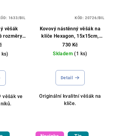
KÓD:
1633/BIL
KÓD:
20726/BIL
ný věšák
Kovový nástěnný věšák na
né rozměry,
klíče Hexagon, 15x15cm,
vy
různé barvy
č
730 Kč
Skladem
(1 ks)
 ks)
Detail
Originální kvalitní věšák na
 věšák ve
klíče.
lníků.