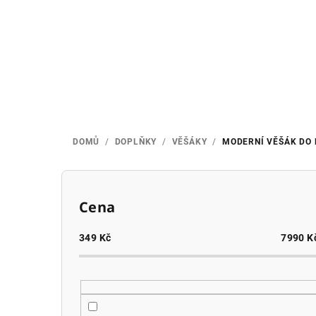
Přejít
na
obsah
DOMŮ
/
DOPLŇKY
/
VĚŠÁKY
/
MODERNÍ VĚŠÁK DO 
P
o
Cena
s
349
Kč
7990
K
t
r