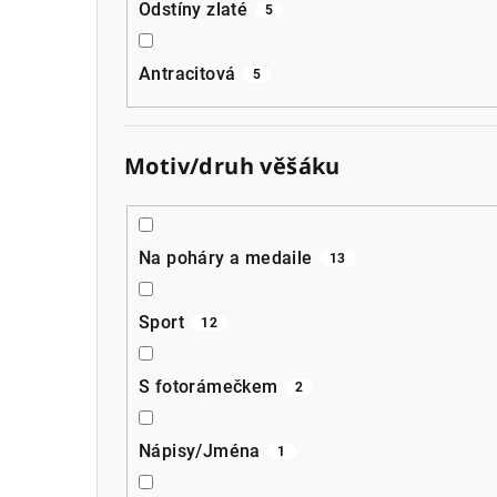
Odstíny zlaté
5
Antracitová
5
Motiv/druh věšáku
Na poháry a medaile
13
Sport
12
S fotorámečkem
2
Nápisy/Jména
1