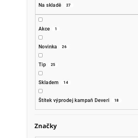
a
Na skladě
27
n
n
Akce
1
í
p
Novinka
26
a
Tip
25
n
e
Skladem
14
l
Štítek výprodej kampaň Deveri
18
Značky