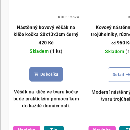
KÓD:
12524
Nástěnný kovový věšák na
Kovový nástěn
klíče kočka 20x13x3cm černý
trojúhelníky, růz
různé bar
420 Kč
950 K
od
Skladem
(1 ks)
Skladem
(1
Do košíku
Detail
Věšák na klíče ve tvaru kočky
Moderní nástěnný
bude praktickým pomocníkem
tvaru trojúhe
do každé domácnosti.