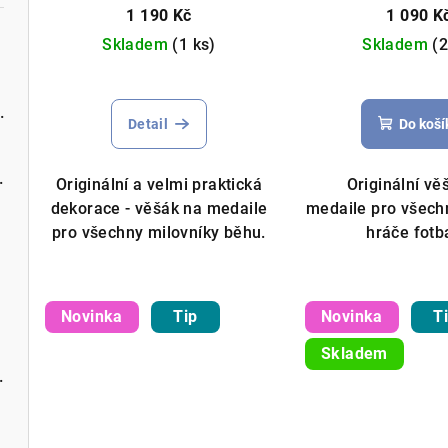
1 190 Kč
1 090 K
Skladem
(1 ks)
Skladem
(2
tlém výška 50cm bílá
Vánoční záclona, možné obšití bok
Detail
Do koší
m různé barvy
Originální a velmi praktická
Originální vě
dekorace - věšák na medaile
medaile pro všec
pro všechny milovníky běhu.
hráče fotb
Metrážová záclona, možnost obšití boků
Novinka
Tip
Novinka
T
Skladem
ě bílá různé rozměry