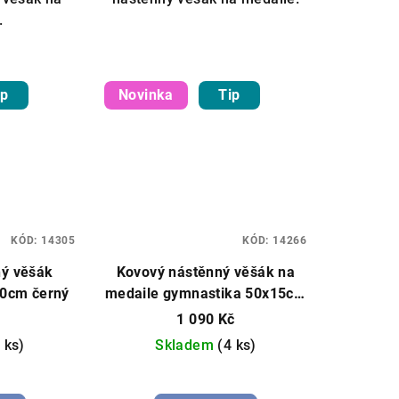
.
ip
Novinka
Tip
KÓD:
14305
KÓD:
14266
ný věšák
Kovový nástěnný věšák na
0cm černý
medaile gymnastika 50x15cm
černý
1 090 Kč
 ks)
Skladem
(4 ks)