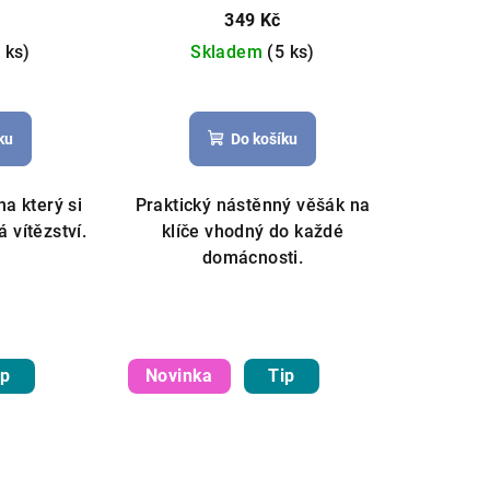
349 Kč
 ks)
Skladem
(5 ks)
Průměrné
hodnocení
ku
Do košíku
produktu
je
5,0
na který si
Praktický nástěnný věšák na
z
 vítězství.
klíče vhodný do každé
5
domácnosti.
hvězdiček.
ip
Novinka
Tip