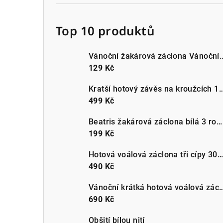
Top 10 produktů
Vánoční žakárová záclona Vánoční be
129 Kč
Kratší hotový závěs na kroužcích 140x160c
499 Kč
Beatris žakárová záclona bílá 3 rozměry | metráž
199 Kč
Hotová voálová záclona tři cípy 300x150cm bílá
490 Kč
Vánoční krátká hotová voálová záclona do kuchyn
690 Kč
Obšití bílou nití