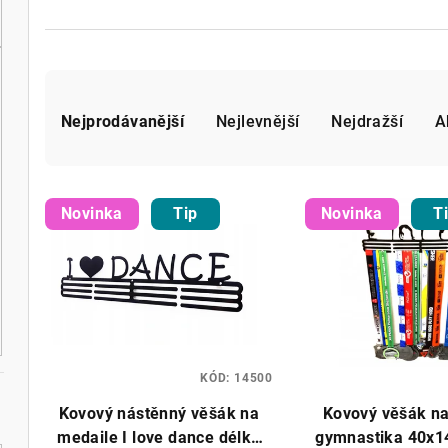
Ř
a
Nejprodávanější
Nejlevnější
Nejdražší
A
z
V
e
Novinka
Tip
Novinka
T
ý
n
p
í
i
p
s
r
p
KÓD:
14500
o
Kovový nástěnný věšák na
Kovový věšák n
r
d
medaile I love dance délka
gymnastika 40x1