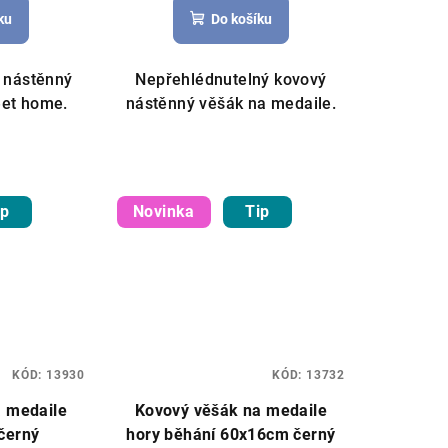
ku
Do košíku
ý nástěnný
Nepřehlédnutelný kovový
et home.
nástěnný věšák na medaile.
ip
Novinka
Tip
KÓD:
13930
KÓD:
13732
a medaile
Kovový věšák na medaile
černý
hory běhání 60x16cm černý