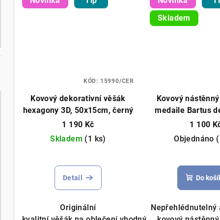
Novinka
Tip
Novinka
T
Skladem
KÓD:
15990/CER
Kovový dekorativní věšák
Kovový nástěnný
hexagony 3D, 50x15cm, černý
medaile Bartus d
černý
1 190 Kč
1 100 K
Skladem
(1 ks)
Objednáno
(
Detail
Do koší
Originální
Nepřehlédnutelný a
kvalitní věšák na oblečení vhodný
kovový nástěnný