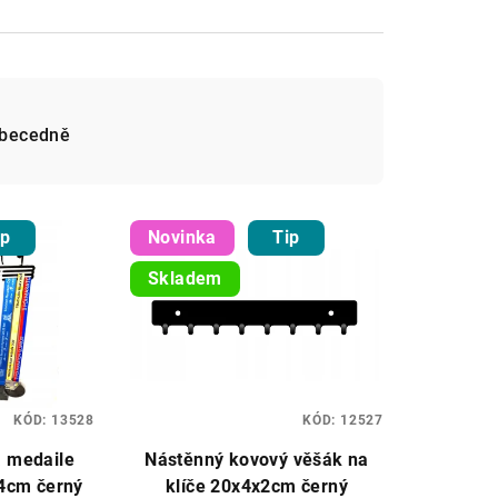
becedně
ip
Novinka
Tip
Skladem
KÓD:
13528
KÓD:
12527
a medaile
Nástěnný kovový věšák na
4cm černý
klíče 20x4x2cm černý