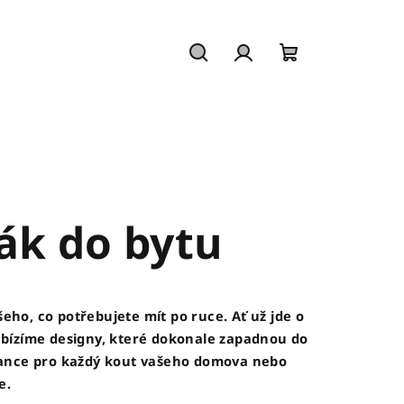
Hledat
Přihlášení
Nákupní
košík
ák do bytu
eho, co potřebujete mít po ruce. Ať už jde o
nabízíme designy, které dokonale zapadnou do
gance pro každý kout vašeho domova nebo
e.