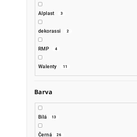
Alplast
3
dekorassi
2
RMP
4
Walenty
11
Barva
Bílá
13
Černá
26