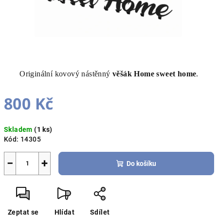
Originální kovový nástěnný
věšák Home sweet home
.
800 Kč
Měrná
Skladem
(1 ks)
cena:
Kód:
14305
−
+
Do košíku
Zeptat se
Hlídat
Sdílet