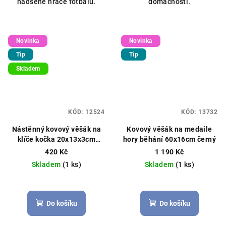
nadšené hráče fotbalu.
domácnosti.
hvězdiček.
Novinka
Novinka
Tip
Tip
Skladem
KÓD:
12524
KÓD:
13732
Nástěnný kovový věšák na
Kovový věšák na medaile
klíče kočka 20x13x3cm
hory běhání 60x16cm černý
černý
420 Kč
1 190 Kč
Skladem
(1 ks)
Skladem
(1 ks)
Průměrné
hodnocení
produktu
Do košíku
Do košíku
je
5,0