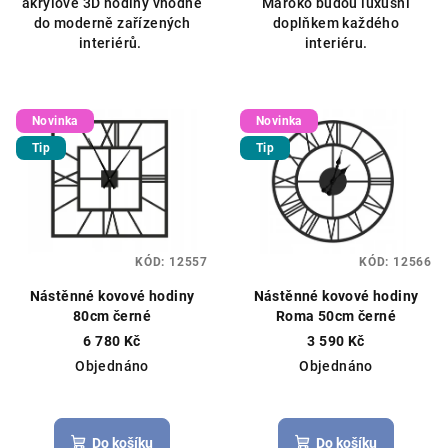
akrylové 3D hodiny vhodné
Maroko budou luxusní
do moderně zařízených
doplňkem každého
interiérů.
interiéru.
Novinka
Novinka
Tip
Tip
KÓD:
12557
KÓD:
12566
Nástěnné kovové hodiny
Nástěnné kovové hodiny
80cm černé
Roma 50cm černé
6 780 Kč
3 590 Kč
Objednáno
Objednáno
Průměrné
hodnocení
produktu
Do košíku
Do košíku