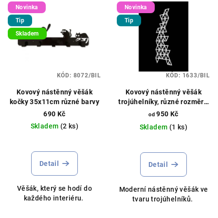
Novinka
Novinka
Tip
Tip
Skladem
KÓD:
8072/BIL
KÓD:
1633/BIL
Kovový nástěnný věšák
Kovový nástěnný věšák
kočky 35x11cm různé barvy
trojúhelníky, různé rozměry,
různé barvy
690 Kč
950 Kč
od
Skladem
(2 ks)
Skladem
(1 ks)
Průměrné
hodnocení
produktu
Detail
Detail
je
5,0
Věšák, který se hodí do
Moderní nástěnný věšák ve
z
každého interiéru.
tvaru trojúhelníků.
5
hvězdiček.