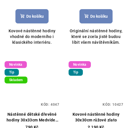
Do košíku
Do košíku
Kovové nástěnné hodiny
Originální nástěnné hodiny,
vhodné do moderního i
které se zcela jistě budou
klasického interiéru.
líbit všem návštěvníkům.
Novinka
Novinka
Tip
Tip
Skladem
KÓD:
4047
KÓD:
10427
Nástěnné dětské dřevěné
Kovové nástěnné hodiny
hodiny 30x33cm Medvídek
30x30cm růžové zlato
fialový
790 Kč
2 190 Kč