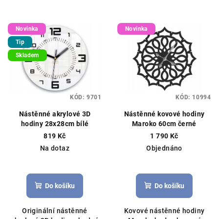
Novinka
Novinka
Tip
Skladem
KÓD:
9701
KÓD:
10994
Nástěnné akrylové 3D
Nástěnné kovové hodiny
hodiny 28x28cm bílé
Maroko 60cm černé
819 Kč
1 790 Kč
Na dotaz
Objednáno
Do košíku
Do košíku
Originální nástěnné
Kovové nástěnné hodiny