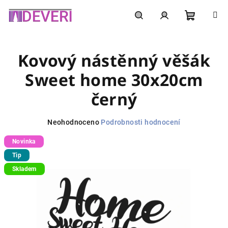
Přejít
na
obsah
Nákupní
Hledat
Přihlášení
Kovový nástěnný věšák
košík
Sweet home 30x20cm
černý
Průměrné
Neohodnoceno
Podrobnosti hodnocení
hodnocení
Novinka
produktu
je
Tip
0,0
Skladem
z
5
hvězdiček.