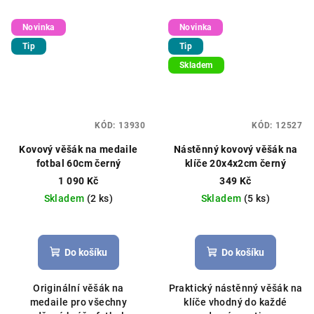
Novinka
Novinka
Tip
Tip
Skladem
KÓD:
13930
KÓD:
12527
Kovový věšák na medaile
Nástěnný kovový věšák na
fotbal 60cm černý
klíče 20x4x2cm černý
1 090 Kč
349 Kč
Skladem
(2 ks)
Skladem
(5 ks)
Průměrné
hodnocení
produktu
Do košíku
Do košíku
je
5,0
Originální věšák na
Praktický nástěnný věšák na
z
medaile pro všechny
klíče vhodný do každé
5