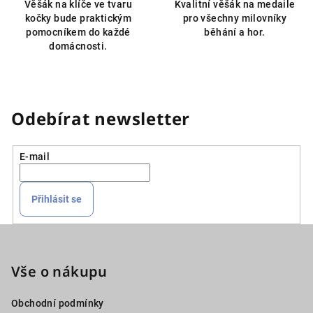
Věšák na klíče ve tvaru
Kvalitní věšák na medaile
z
kočky bude praktickým
pro všechny milovníky
5
pomocníkem do každé
běhání a hor.
hvězdiček.
domácnosti.
Odebírat newsletter
E-mail
Přihlásit se
Z
á
p
Vše o nákupu
a
Obchodní podmínky
t