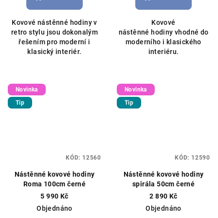
je
5,0
Kovové nástěnné hodiny v
Kovové
z
retro stylu jsou dokonalým
nástěnné hodiny vhodné do
5
řešením pro moderní i
moderního i klasického
hvězdiček.
klasický interiér.
interiéru.
Novinka
Novinka
Tip
Tip
KÓD:
12560
KÓD:
12590
Nástěnné kovové hodiny
Nástěnné kovové hodiny
Roma 100cm černé
spirála 50cm černé
5 990 Kč
2 890 Kč
Objednáno
Objednáno