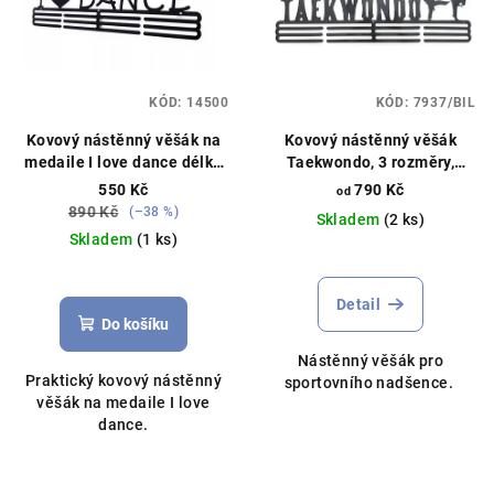
KÓD:
14500
KÓD:
7937/BIL
Kovový nástěnný věšák na
Kovový nástěnný věšák
medaile I love dance délka
Taekwondo, 3 rozměry,
40cm černý
různé barvy
550 Kč
790 Kč
od
890 Kč
(–38 %)
Skladem
(2 ks)
Skladem
(1 ks)
Průměrné
hodnocení
Detail
produktu
Do košíku
je
Nástěnný věšák pro
5,0
Praktický kovový nástěnný
sportovního nadšence.
z
věšák na medaile I love
5
dance.
hvězdiček.