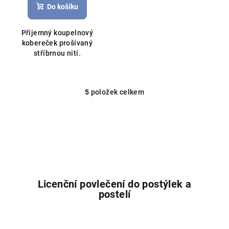
Do košíku
Přijemný koupelnový
kobereček prošívaný
stříbrnou nití.
5
položek celkem
O
v
l
á
d
a
c
í
Licenční povlečení do postýlek a
p
postelí
r
v
k