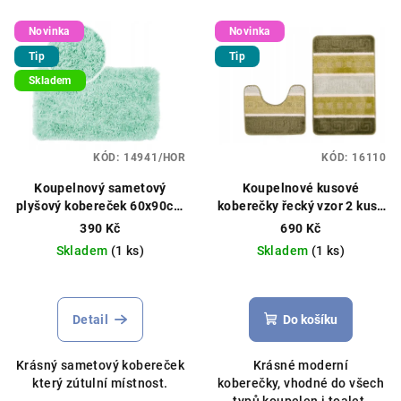
V
Novinka
Novinka
ý
Tip
Tip
p
Skladem
i
s
p
KÓD:
14941/HOR
KÓD:
16110
r
o
Koupelnový sametový
Koupelnové kusové
plyšový kobereček 60x90cm
koberečky řecký vzor 2 kusy
d
různé barvy
50x80/40x50cm zelený
390 Kč
690 Kč
u
Skladem
(1 ks)
Skladem
(1 ks)
k
t
ů
Detail
Do košíku
Krásný sametový kobereček
Krásné moderní
který zútulní místnost.
koberečky, vhodné do všech
typů koupelen i toalet.