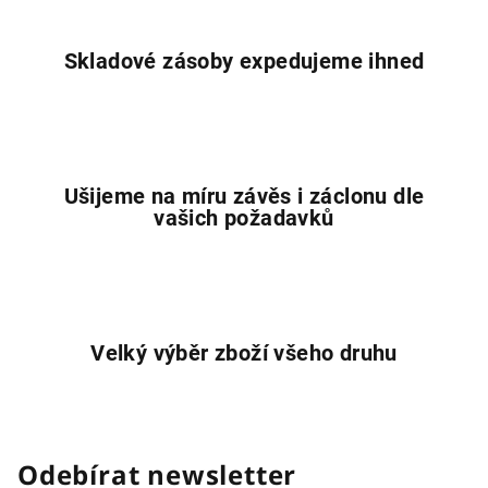
y
v
Skladové zásoby expedujeme ihned
ý
p
i
s
u
Ušijeme na míru závěs i záclonu dle
vašich požadavků
Velký výběr zboží všeho druhu
Odebírat newsletter