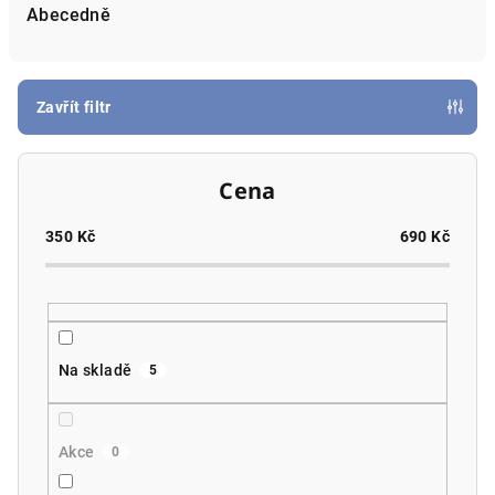
e
Abecedně
n
í
p
Zavřít filtr
r
o
Cena
d
u
350
Kč
690
Kč
k
t
ů
Na skladě
5
Akce
0