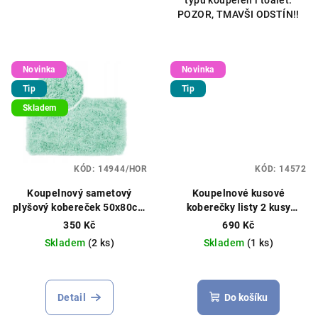
POZOR, TMAVŠI ODSTÍN!!
Novinka
Novinka
Tip
Tip
Skladem
KÓD:
14944/HOR
KÓD:
14572
Koupelnový sametový
Koupelnové kusové
plyšový kobereček 50x80cm
koberečky listy 2 kusy
různé barvy
50x80/40x50cm zelený
350 Kč
690 Kč
Skladem
(2 ks)
Skladem
(1 ks)
Detail
Do košíku