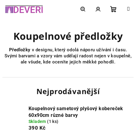
Přejít
na
obsah
Nákupní
Hledat
Přihlášení
Koupelnové předložky
košík
Předložky
v designu, který odolá náporu užívání i času.
Svými barvami a vzory vám udělají radost nejen v koupelně,
ale všude, kde oceníte jejich měkké pohodlí.
Nejprodávanější
Koupelnový sametový plyšový kobereček
60x90cm různé barvy
Skladem
(1 ks)
390 Kč