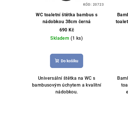
KÓD:
20723
WC toaletní štětka bambus s
Bamb
nádobkou 38cm černá
toale
690 Kč
Skladem
(1 ks)
Do košíku
Universální štětka na WC s
Bamb
bambusovým úchytem a kvalitní
toa
nádobkou.