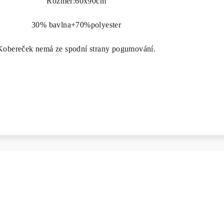
Rozměr:60x90cm
30% bavlna+70%polyester
Kobereček nemá ze spodní strany pogumování.