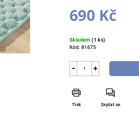
0,0
690 Kč
z
5
hvězdiček.
Měrná
cena:
Skladem
(1 ks)
Kód:
81675
−
+
Tisk
Zeptat se