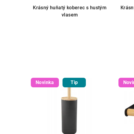
Krásný huňatý koberec s hustým
Krásn
vlasem
Novinka
Tip
Novi