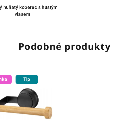
ý huňatý koberec s hustým
vlasem
Podobné produkty
nka
Tip