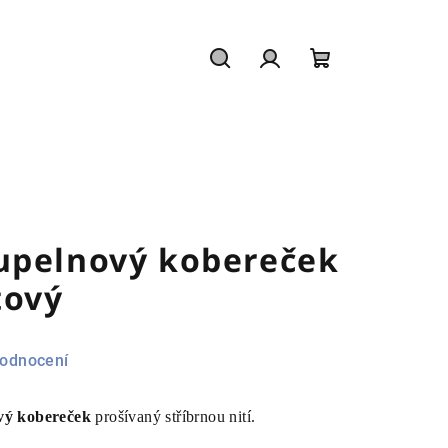
Hledat
Přihlášení
Nákupní
košík
upelnový kobereček
tový
hodnocení
vý kobereček
prošívaný stříbrnou nití.