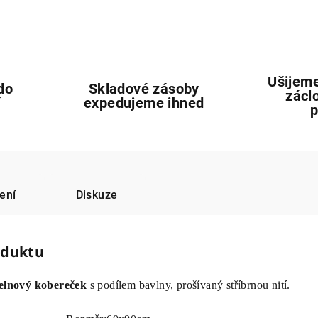
Ušijeme
do
Skladové zásoby
zácl
í
expedujeme ihned
ení
Diskuze
oduktu
elnový kobereček
s podílem bavlny, prošívaný stříbrnou nití.