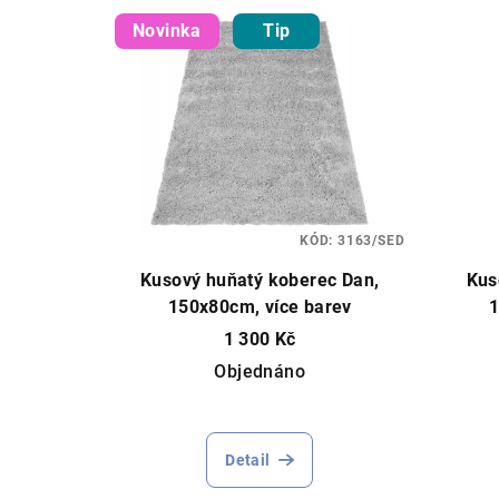
Novinka
Tip
KÓD:
3163/SED
Kusový huňatý koberec Dan,
Kus
150x80cm, více barev
1
1 300 Kč
Objednáno
Detail