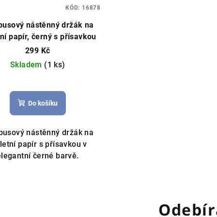
KÓD:
16878
usový nástěnný držák na
tní papír, černý s přísavkou
299 Kč
Skladem
(1 ks)
Do košíku
usový nástěnný držák na
letní papír s přísavkou v
elegantní černé barvě.
Odebír