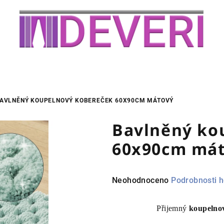
AVLNĚNÝ KOUPELNOVÝ KOBEREČEK 60X90CM MÁTOVÝ
Bavlněný ko
60x90cm má
Průměrné
Neohodnoceno
Podrobnosti 
hodnocení
produktu
Přijemný
koupelno
je