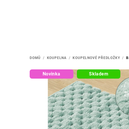
Přejít
na
obsah
DOMŮ
/
KOUPELNA
/
KOUPELNOVÉ PŘEDLOŽKY
/
B
Novinka
Skladem