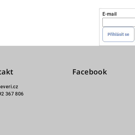
E-mail
Přihlásit se
takt
Facebook
everi.cz
2 367 806