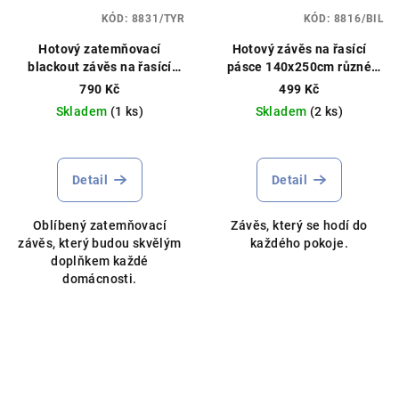
KÓD:
8831/TYR
KÓD:
8816/BIL
Hotový zatemňovací
Hotový závěs na řasící
blackout závěs na řasící
pásce 140x250cm různé
pásce 135x270cm různé
barvy
790 Kč
499 Kč
barvy
Skladem
(1 ks)
Skladem
(2 ks)
Průměrné
hodnocení
produktu
Detail
Detail
je
5,0
Oblíbený zatemňovací
Závěs, který se hodí do
z
závěs, který budou skvělým
každého pokoje.
5
doplňkem každé
hvězdiček.
domácnosti.