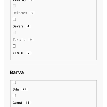
Dekortex
0
Deveri
4
Textylia
0
YESTU
7
Barva
Bílá
25
Černá
15