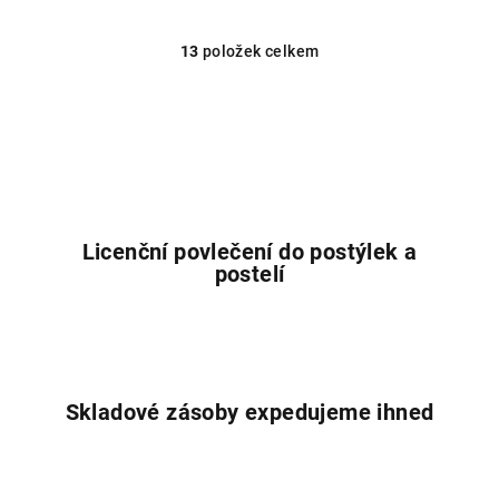
13
položek celkem
O
v
l
á
d
a
c
í
Licenční povlečení do postýlek a
p
postelí
r
v
k
y
v
Skladové zásoby expedujeme ihned
ý
p
i
s