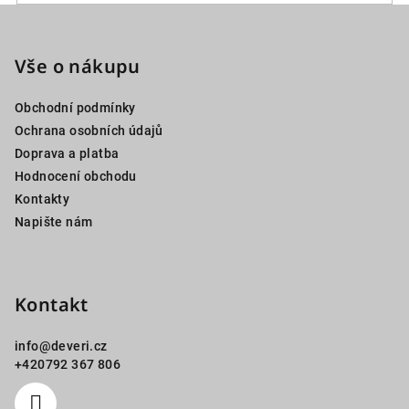
Z
á
p
Vše o nákupu
a
Obchodní podmínky
t
Ochrana osobních údajů
í
Doprava a platba
Hodnocení obchodu
Kontakty
Napište nám
Kontakt
info
@
deveri.cz
+420792 367 806