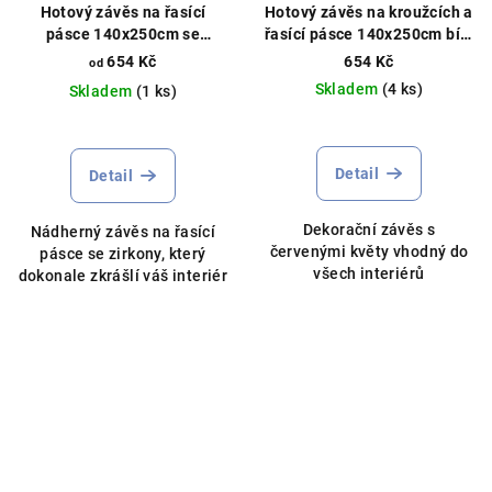
Hotový závěs na řasící
Hotový závěs na kroužcích a
pásce 140x250cm se
řasící pásce 140x250cm bílý
zirkony různé barvy
s květinami
654 Kč
654 Kč
od
Skladem
(4 ks)
Skladem
(1 ks)
Detail
Detail
Dekorační závěs s
Nádherný závěs na řasící
červenými květy vhodný do
pásce se zirkony, který
všech interiérů
dokonale zkrášlí váš interiér