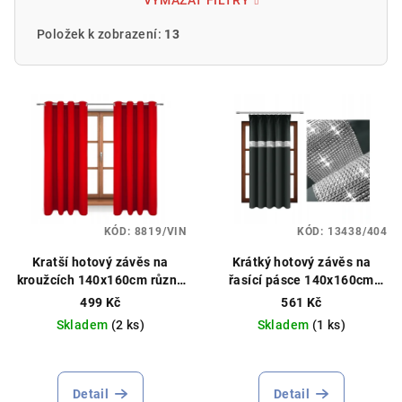
VYMAZAT FILTRY
Položek k zobrazení:
13
V
ý
p
i
s
p
KÓD:
8819/VIN
KÓD:
13438/404
r
o
Kratší hotový závěs na
Krátký hotový závěs na
kroužcích 140x160cm různé
řasící pásce 140x160cm
d
barvy
různé barvy
499 Kč
561 Kč
u
Skladem
(2 ks)
Skladem
(1 ks)
k
Průměrné
t
hodnocení
ů
produktu
Detail
Detail