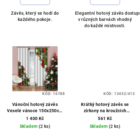
je
5,0
Závěs, který se hodí do
Elegantní hotový závěs dostup
z
každého pokoje.
v různých barvách vhodný
5
do každé místnosti.
hvězdiček.
KÓD:
16788
KÓD:
13432/413
Vánoční hotový závěs
Krátký hotový závěs se
Veselé vánoce 150x250cm
zirkony na kroužcích
bílý - kus
140x160cm různé barvy
1 400 Kč
561 Kč
Skladem
(2 ks)
Skladem
(2 ks)