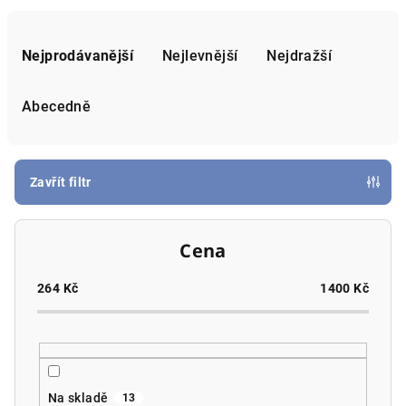
Ř
a
Nejprodávanější
Nejlevnější
Nejdražší
z
e
Abecedně
n
í
p
Zavřít filtr
r
o
Cena
d
u
264
Kč
1400
Kč
k
t
ů
Na skladě
13