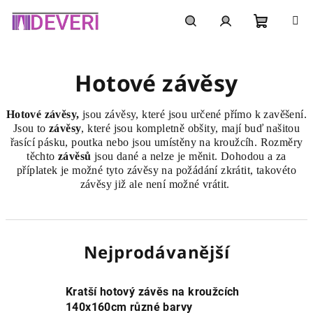
Přejít
na
obsah
Nákupní
Hledat
Přihlášení
Hotové závěsy
košík
Hotové závěsy,
jsou závěsy, které jsou určené přímo k zavěšení.
Jsou to
závěsy
, které jsou kompletně obšity, mají buď našitou
řasící pásku, poutka nebo jsou umístěny na kroužcíh. Rozměry
těchto
závěsů
jsou dané a nelze je měnit. Dohodou a za
příplatek je možné tyto závěsy na požádání zkrátit, takovéto
závěsy již ale není možné vrátit.
Nejprodávanější
Kratší hotový závěs na kroužcích
140x160cm různé barvy