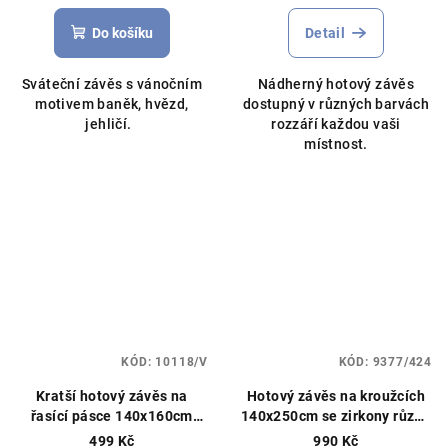
Do košíku
Detail
Sváteční závěs s vánočním
Nádherný hotový závěs
motivem baněk, hvězd,
dostupný v různých barvách
jehličí.
rozzáří každou vaši
místnost.
KÓD:
10118/V
KÓD:
9377/424
Kratší hotový závěs na
Hotový závěs na kroužcích
řasící pásce 140x160cm
140x250cm se zirkony různé
různé barvy
barvy
499 Kč
990 Kč