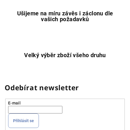
u
Ušijeme na míru závěs i záclonu dle
vašich požadavků
Velký výběr zboží všeho druhu
Odebírat newsletter
E-mail
Přihlásit se