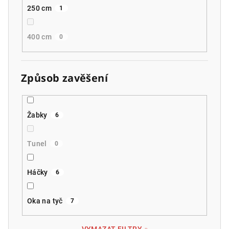
250 cm
1
400 cm
0
Způsob zavěšení
Žabky
6
Tunel
0
Háčky
6
Oka na tyč
7