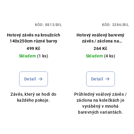
KÓD:
8813/BIL
KÓD:
3286/BIL
Hotový závěs na kroužcích
Hotový voálový barevný
140x250cm různé barvy
závěs / záclona na
kolečkách / s kroužky
499 Kč
264 Kč
145x250cm různé barvy
Skladem
(1 ks)
Skladem
(4 ks)
Průměrné
hodnocení
produktu
Detail
Detail
je
5,0
Závěs, který se hodí do
Průhledný voálový závěs /
z
každého pokoje.
záclona na kolečkách je
5
vyráběný v mnohá
hvězdiček.
barevných variantách.