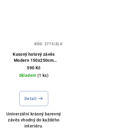
KÓD:
2773/ZLU
Kusový hotový závěs
Modern 150x250cm
zavěšení na kolečka /
590 Kč
kroužky
Skladem
(1 ks)
Detail
Univerzální krásný barevný
závěs vhodný do každého
interiéru.