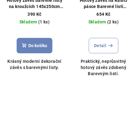
Hotový závěs barevné listy
Hotový závěs na Řasící
na kroužcích 145x250cm
pásce Barevné listí
šedý
250x140cm bílý
390 Kč
654 Kč
Skladem
(1 ks)
Skladem
(2 ks)
Do košíku
Detail
Krásný moderní dekorační
Praktický, neprůsvitný
závěs s barevnými listy.
hotový závěs zdobený
Barevným listí.