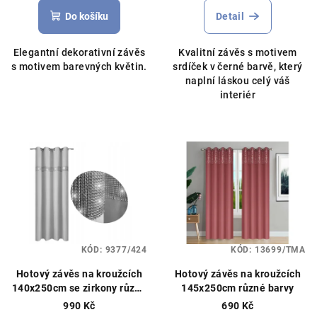
Do košíku
Detail
Elegantní dekorativní závěs
Kvalitní závěs s motivem
s motivem barevných květin.
srdíček v černé barvě, který
naplní láskou celý váš
interiér
KÓD:
9377/424
KÓD:
13699/TMA
Hotový závěs na kroužcích
Hotový závěs na kroužcích
140x250cm se zirkony různé
145x250cm různé barvy
barvy
990 Kč
690 Kč