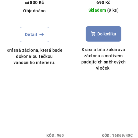
145cm, různé rozměry, bílá
bílá
830 Kč
690 Kč
od
Skladem
(9 ks)
Objednáno
Průměrné
hodnocení
produktu
Do košíku
Detail
je
5,0
Krásná bílá žakárová
Krásná záclona, která bude
z
záclona s motivem
dokonalou tečkou
5
padajících sněhových
vánočního interiéru.
hvězdiček.
vloček.
KÓD:
960
KÓD:
16869/40C