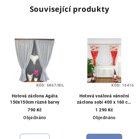
Související produkty
KÓD:
6867/BIL
KÓD:
16416
Hotová záclona Agáta
Hotová voálová vánoční
150x150cm různé barvy
záclona sobi 400 x 160 cm
červená
Hotová vánoční
790 Kč
1 290 Kč
záclona, vánoční dekorace
Objednáno
Objednáno