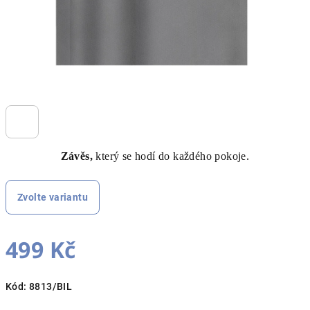
Závěs,
který se hodí do každého pokoje.
Zvolte variantu
499 Kč
Měrná
Kód:
8813/BIL
cena: