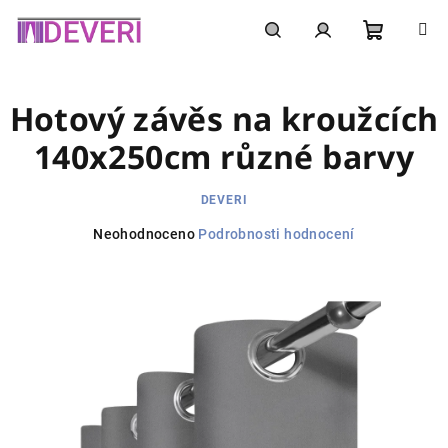
Přejít
na
obsah
Nákupní
Hledat
Přihlášení
Hotový závěs na kroužcích
košík
140x250cm různé barvy
DEVERI
Průměrné
Neohodnoceno
Podrobnosti hodnocení
hodnocení
produktu
je
0,0
z
5
hvězdiček.