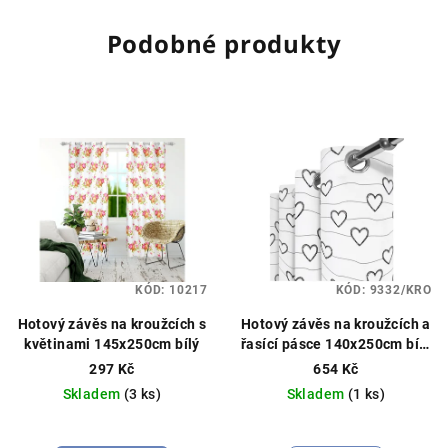
Podobné produkty
KÓD:
10217
KÓD:
9332/KRO
Hotový závěs na kroužcích s
Hotový závěs na kroužcích a
květinami 145x250cm bílý
řasící pásce 140x250cm bílý
s černými srdíčky POSLEDNÍ
297 Kč
654 Kč
KUS
Skladem
(3 ks)
Skladem
(1 ks)