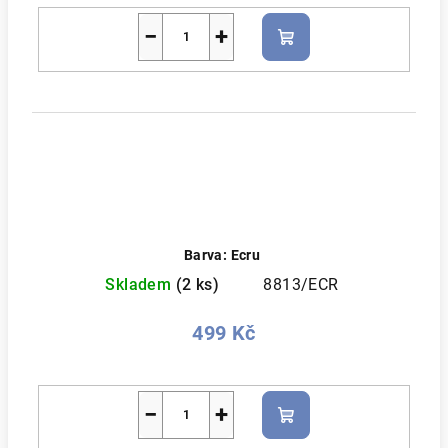
−
+
Do
košíku
Barva: Ecru
Skladem
(2 ks)
8813/ECR
499 Kč
−
+
Do
košíku