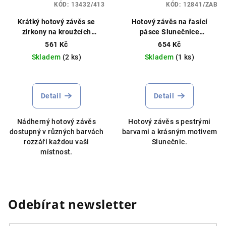
KÓD:
13432/413
KÓD:
12841/ZAB
Krátký hotový závěs se
Hotový závěs na řasící
zirkony na kroužcích
pásce Slunečnice
140x160cm různé barvy
250x140cm bílá POSLEDNÍ
561 Kč
654 Kč
KUS!!
Skladem
(2 ks)
Skladem
(1 ks)
Detail
Detail
Nádherný hotový závěs
Hotový závěs s pestrými
dostupný v různých barvách
barvami a krásným motivem
rozzáří každou vaši
Slunečnic.
místnost.
Odebírat newsletter