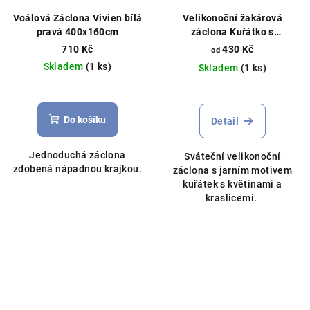
Voálová Záclona Vivien bílá
Velikonoční žakárová
pravá 400x160cm
záclona Kuřátko s
kraslicemi vajíčky šířka
710 Kč
430 Kč
od
138cm bílá různé délky
Skladem
(1 ks)
Skladem
(1 ks)
Průměrné
hodnocení
produktu
Do košíku
Detail
je
5,0
Jednoduchá záclona
Sváteční velikonoční
z
zdobená nápadnou krajkou.
záclona s jarním motivem
5
kuřátek s květinami a
hvězdiček.
kraslicemi.