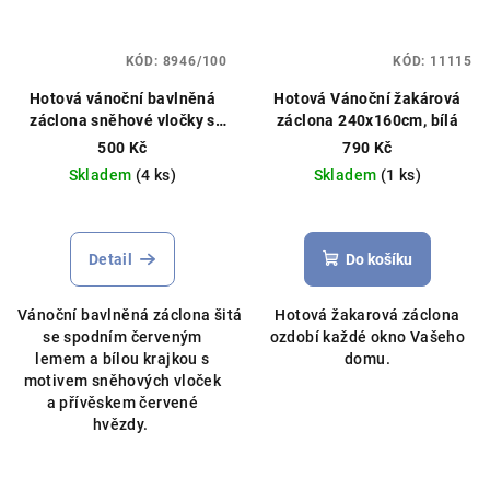
KÓD:
8946/100
KÓD:
11115
Hotová vánoční bavlněná
Hotová Vánoční žakárová
záclona sněhové vločky s
záclona 240x160cm, bílá
hvězdou, výška 40cm, různé
500 Kč
790 Kč
rozměry červená
Skladem
(4 ks)
Skladem
(1 ks)
Detail
Do košíku
Vánoční bavlněná záclona šitá
Hotová žakarová záclona
se spodním červeným
ozdobí každé okno Vašeho
lemem a bílou krajkou s
domu.
motivem sněhových vloček
a přívěskem červené
hvězdy.