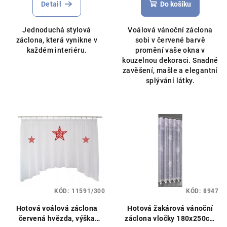
Detail
Do košíku
Jednoduchá stylová
Voálová vánoční záclona
záclona, která vynikne v
sobi v červené barvě
každém interiéru.
promění vaše okna v
kouzelnou dekoraci. Snadné
zavěšení, mašle a elegantní
splývání látky.
KÓD:
11591/300
KÓD:
8947
Hotová voálová záclona
Hotová žakárová vánoční
červená hvězda, výška
záclona vločky 180x250cm