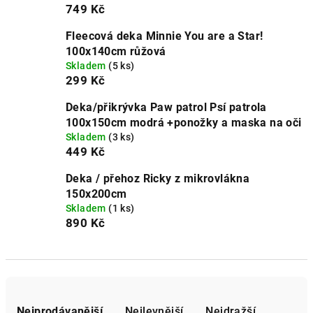
749 Kč
Fleecová deka Minnie You are a Star!
100x140cm růžová
Skladem
(5 ks)
299 Kč
Deka/přikrývka Paw patrol Psí patrola
100x150cm modrá +ponožky a maska na oči
Skladem
(3 ks)
449 Kč
Deka / přehoz Ricky z mikrovlákna
150x200cm
Skladem
(1 ks)
890 Kč
Ř
a
Nejprodávanější
Nejlevnější
Nejdražší