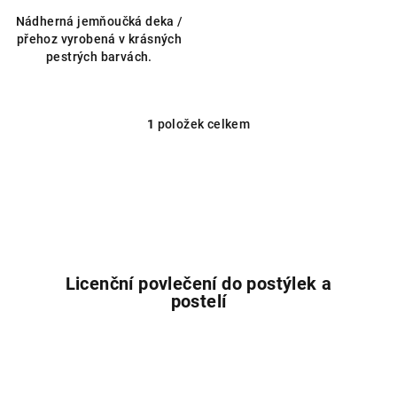
Nádherná jemňoučká deka /
přehoz vyrobená v krásných
pestrých barvách.
1
položek celkem
O
v
l
á
d
a
c
í
Licenční povlečení do postýlek a
p
postelí
r
v
k
y