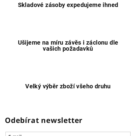
v
Skladové zásoby expedujeme ihned
ý
p
i
s
u
Ušijeme na míru závěs i záclonu dle
vašich požadavků
Velký výběr zboží všeho druhu
Odebírat newsletter