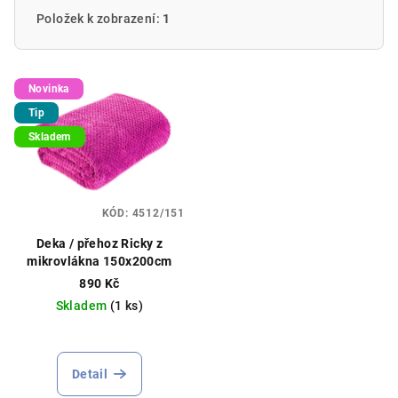
Položek k zobrazení:
1
V
Novinka
ý
Tip
p
Skladem
i
s
p
KÓD:
4512/151
r
o
Deka / přehoz Ricky z
mikrovlákna 150x200cm
d
890 Kč
u
Skladem
(1 ks)
k
t
ů
Detail