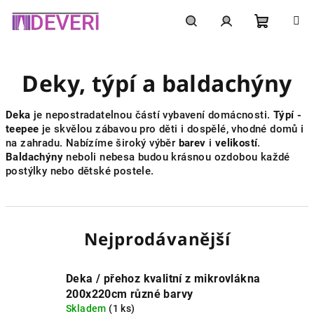
Přejít
na
obsah
Nákupní
Hledat
Přihlášení
Deky, týpí a baldachýny
košík
Deka
je nepostradatelnou částí vybavení domácnosti.
Týpí -
teepee
je skvělou zábavou pro děti i dospělé, vhodné domů i
na zahradu. Nabízíme široký výběr
barev
i
velikostí
.
Baldachýny
neboli nebesa budou krásnou ozdobou každé
postýlky nebo dětské postele.
Nejprodávanější
Deka / přehoz kvalitní z mikrovlákna
200x220cm různé barvy
Skladem
(1 ks)