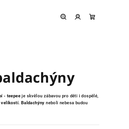
Hledat
Přihlášení
Nákupní
košík
 baldachýny
pí - teepee
je skvělou zábavou pro děti i dospělé,
i
velikostí
.
Baldachýny
neboli nebesa budou