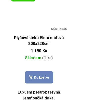
KÓD:
2645
Plyšová deka Elmo mátová
200x220cm
1 190 Kč
Skladem
(1 ks)
Do košíku
Luxusní pestrobarevná
jemňoučká deka.