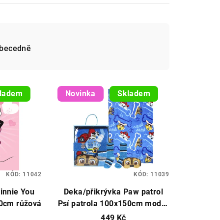
ů
becedně
ladem
Novinka
Skladem
KÓD:
11042
KÓD:
11039
innie You
Deka/přikrývka Paw patrol
40cm růžová
Psí patrola 100x150cm modrá
+ponožky a maska na oči
449 Kč