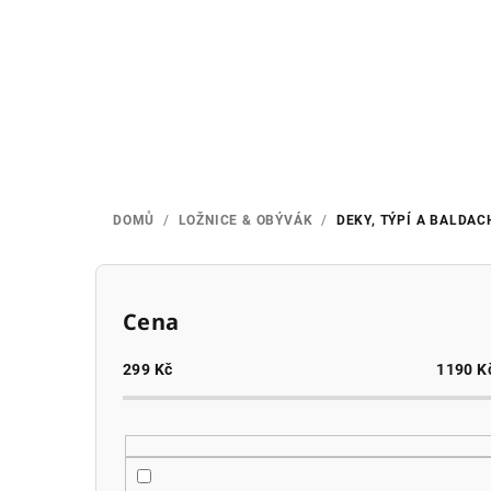
Přejít
na
obsah
DOMŮ
/
LOŽNICE & OBÝVÁK
/
DEKY, TÝPÍ A BALDAC
P
o
Cena
s
299
Kč
1190
K
t
r