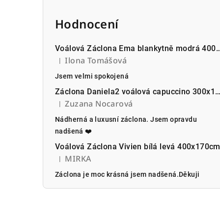
Hodnocení
Voálová Záclona Ema blankytně modr
Ilona Tomášová
|
Hodnocení produktu je 5 z 5 hvězdiček.
Jsem velmi spokojená
Záclona Daniela2 voálová capuccino 300x1
Zuzana Nocarová
|
Hodnocení produktu je 5 z 5 hvězdiček.
Nádherná a luxusní záclona. Jsem opravdu
nadšená ❤️
Voálová Záclona Vivien bílá levá 400x170c
MIRKA
|
Hodnocení produktu je 5 z 5 hvězdiček.
Záclona je moc krásná jsem nadšená.Děkuji