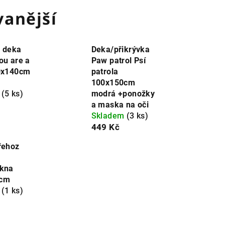
anější
á deka
Deka/přikrývka
ou are a
Paw patrol Psí
00x140cm
patrola
100x150cm
m
(5 ks)
modrá +ponožky
a maska na oči
Skladem
(3 ks)
449 Kč
řehoz
ákna
0cm
m
(1 ks)