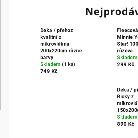
Nejprodáv
Deka / přehoz
Fleecov
kvalitní z
Minnie Y
mikrovlákna
Star! 1
200x220cm různé
růžová
barvy
Sklade
Skladem
(1 ks)
299 Kč
749 Kč
Deka / p
Ricky z
mikrovl
150x20
Sklade
890 Kč