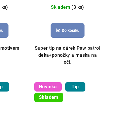
 ks)
Skladem
(3 ks)
ku
Do košíku
s motivem
Super tip na dárek Paw patrol
deka+ponožky a maska na
oči.
 závěs, můžeme ušít na míru
ip
Novinka
Tip
Skladem