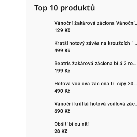
Top 10 produktů
Vánoční žakárová záclona Vánoční be
129 Kč
Kratší hotový závěs na kroužcích 140x160c
499 Kč
Beatris žakárová záclona bílá 3 rozměry | metráž
199 Kč
Hotová voálová záclona tři cípy 300x150cm bílá
490 Kč
Vánoční krátká hotová voálová záclona do kuchyn
690 Kč
Obšití bílou nití
28 Kč