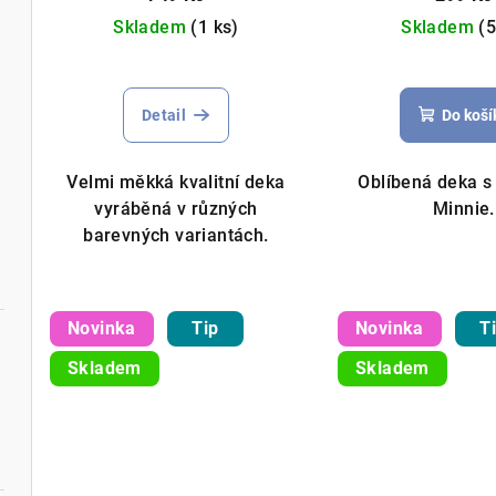
u
d
Skladem
(1 ks)
Skladem
(5
k
u
t
k
Detail
Do koší
ů
t
Velmi měkká kvalitní deka
Oblíbená deka 
ů
vyráběná v různých
Minnie.
barevných variantách.
Hotový voálový
Novinka
Tip
Novinka
T
Skladem
Skladem