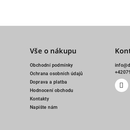
Z
á
Vše o nákupu
Kon
p
a
Obchodní podmínky
info
@
d
t
+42079
Ochrana osobních údajů
Doprava a platba
í
Hodnocení obchodu
Kontakty
Napište nám