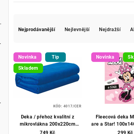
Ř
tlém výška 50cm bílá
Vánoční záclona, možné obšití bok
a
Nejprodávanější
Nejlevnější
Nejdražší
A
z
m různé barvy
V
e
Novinka
Tip
Novinka
Sk
ý
Metrážová záclona, možnost obšití boků
n
Skladem
p
í
i
p
s
r
ě bílá různé rozměry
p
KÓD:
4017/CER
o
Deka / přehoz kvalitní z
Fleecová deka M
r
d
mikrovlákna 200x220cm
are a Star! 100x1
o
různé barvy
749 Kč
299 Kč