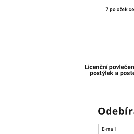
7
položek c
O
v
l
á
d
a
c
Licenční povlečen
í
postýlek a poste
p
r
v
k
Odebír
y
v
ý
E-mail