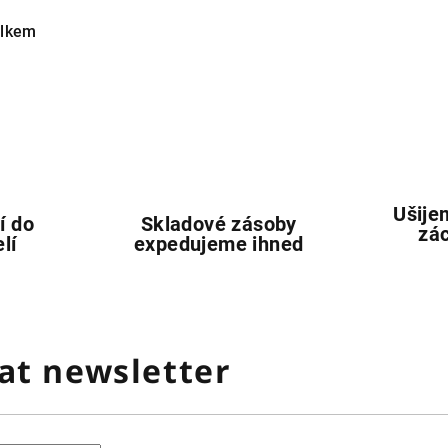
elkem
Ušije
í do
Skladové zásoby
zác
lí
expedujeme ihned
at newsletter