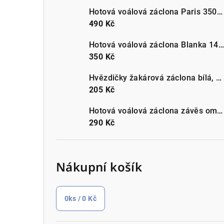
Hotová voálová záclona Paris 350x150cm různé barvy
490 Kč
Hotová voálová záclona Blanka 145x160cm různé barvy
350 Kč
Hvězdičky žakárová záclona bílá, metráž 2 rozměry
205 Kč
Hotová voálová záclona závěs ombre na řasící pásce 140 x 250 cm různé barvy
290 Kč
Nákupní košík
0
ks /
0 Kč