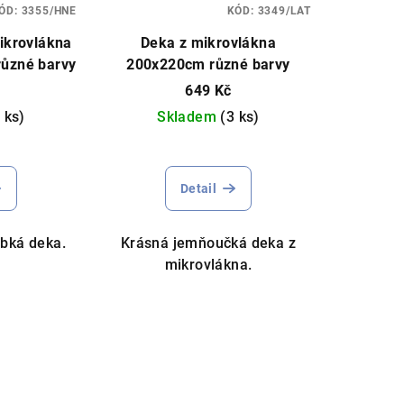
ÓD:
3355/HNE
KÓD:
3349/LAT
ikrovlákna
Deka z mikrovlákna
různé barvy
200x220cm různé barvy
649 Kč
 ks)
Skladem
(3 ks)
Průměrné
hodnocení
Detail
produktu
je
5,0
bká deka.
Krásná jemňoučká deka z
z
mikrovlákna.
5
hvězdiček.