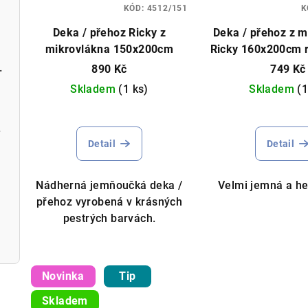
KÓD:
4512/151
K
Deka / přehoz Ricky z
Deka / přehoz z m
mikrovlákna 150x200cm
Ricky 160x200cm 
á 400x155cm
890 Kč
749 Kč
Skladem
(1 ks)
Skladem
(1
50cm
Detail
Detail
Nádherná jemňoučká deka /
Velmi jemná a he
přehoz vyrobená v krásných
m
pestrých barvách.
Novinka
Tip
Skladem