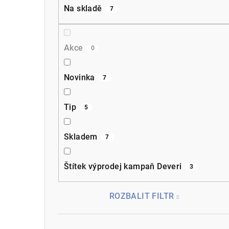
a
Na skladě
7
n
n
Akce
0
í
p
Novinka
7
a
Tip
5
n
e
Skladem
7
l
Štítek výprodej kampaň Deveri
3
ROZBALIT FILTR