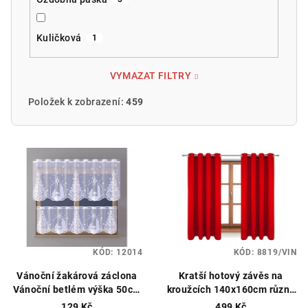
Kuličková
1
VYMAZAT FILTRY
Položek k zobrazení:
459
V
ý
p
i
s
p
KÓD:
12014
KÓD:
8819/VIN
r
o
Vánoční žakárová záclona
Kratší hotový závěs na
Vánoční betlém výška 50cm
kroužcích 140x160cm různé
d
bílá
Vánoční záclona, možné
barvy
129 Kč
499 Kč