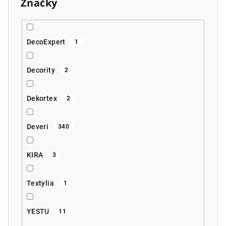
Značky
DecoExpert
1
Decority
2
Dekortex
2
Deveri
340
KIRA
3
Textylia
1
YESTU
11