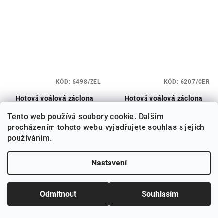
KÓD:
6498/ZEL
KÓD:
6207/CER
Hotová voálová záclona
Hotová voálová záclona
Paris 350x150cm různé
Blanka 145x160cm různé
Tento web používá soubory cookie. Dalším
barvy
barvy
490 Kč
350 Kč
procházením tohoto webu vyjadřujete souhlas s jejich
Skladem
(4 ks)
Skladem
(3 ks)
používáním.
Průměrné
Průměrné
hodnocení
hodnocení
Nastavení
produktu
produktu
Detail
Detail
je
je
5,0
5,0
Odmítnout
Souhlasím
Jednoduchá decentní
Nádherná novinka v naši
z
z
záclona, která udělá velkou
nabídce, krásná Blanka
5
5
parádu v každém okně.
zdobená vzorem zig zag. -
hvězdiček.
hvězdiček.