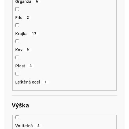
Organza
6
Filc
2
Krajka
17
Kov
9
Plast
3
Leštěná ocel
1
Výška
Volitelná
8