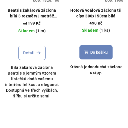
KÓD:
4626/160
KÓD:
8900
Beatris žakárová záclona
Hotová voálová záclona tři
bílá 3 rozměry | metráž
cípy 300x150cm bílá
Metrážová záclona,
199 Kč
490 Kč
od
možnost obšití boků
Skladem
(1 ks)
Skladem
(1 m)
Průměrné
hodnocení
produktu
Do košíku
Detail
je
5,0
Krásná jednoduchá záclona
Bílá žakárová záclona
z
s cípy.
Beatris s jemným vzorem
5
lístečků dodá vašemu
hvězdiček.
interiéru lehkost a eleganci.
Dostupná ve třech výškách,
šířku si určíte sami.