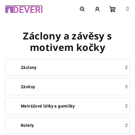
Přejít
na
obsah
Nákupní
Hledat
Přihlášení
Záclony a závěsy s
košík
motivem kočky
Záclony
Závěsy
Metrážové látky a gumičky
Rolety