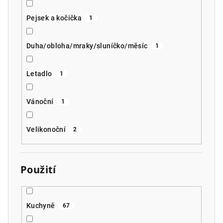
Pejsek a kočička
1
Duha/obloha/mraky/sluníčko/měsíc
1
Letadlo
1
Vánoční
1
Velikonoční
2
Použití
Kuchyně
67