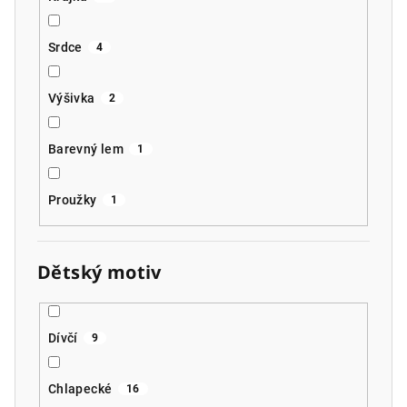
Srdce
4
Výšivka
2
Barevný lem
1
Proužky
1
Dětský motiv
Dívčí
9
Chlapecké
16