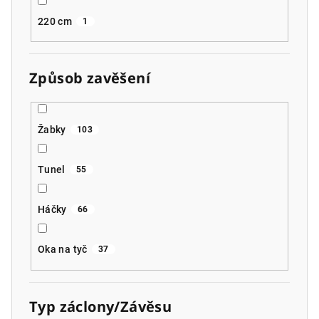
220 cm
1
Způsob zavěšení
Žabky
103
Tunel
55
Háčky
66
Oka na tyč
37
Typ záclony/Závěsu