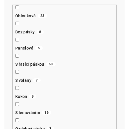
Oblouková
23
Bez pásky
8
Panelová
5
S řasící páskou
60
S volány
7
Kokon
9
S lemováním
16
Ozdobná páska
3