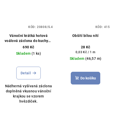
KÓD:
20808/S.4
KÓD:
415
Vánoční krátká hotová
Obšití bílou nití
voálová záclona do kuchyně
bílá různé rozměry
690 Kč
28 Kč
Měrná
0,03 Kč / 1 m
Skladem
(1 ks)
cena:
Skladem
(46,57 m)
Průměrné
hodnocení
produktu
Detail
je
Do košíku
5,0
Nádherná vyšívaná záclona
z
doplněná vkusnou vánoční
5
krajkou se vzorem
hvězdiček.
hvězdiček.