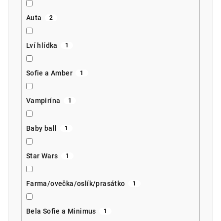
Auta
2
Lví hlídka
1
Sofie a Amber
1
Vampirína
1
Baby ball
1
Star Wars
1
Farma/ovečka/oslík/prasátko
1
Bela Sofie a Minimus
1