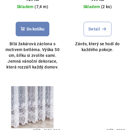
u
obšití boků
Skladem
(7,4 m)
Skladem
(2 ks)
k
Průměrné
t
hodnocení
ů
produktu
Do košíku
Detail
je
5,0
Bílá žakárová záclona s
Závěs, který se hodí do
z
motivem betléma. Výška 50
každého pokoje.
5
cm, šířku si zvolíte sami.
hvězdiček.
Jemná vánoční dekorace,
která rozzáří každý domov.