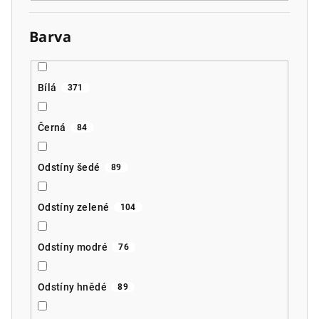
Barva
Bílá
371
Černá
84
Odstíny šedé
89
Odstíny zelené
104
Odstíny modré
76
Odstíny hnědé
89