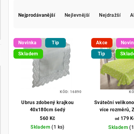
Ř
a
Nejprodávanější
Nejlevnější
Nejdražší
A
z
V
e
Novinka
Tip
Akce
Novi
ý
n
Skladem
Tip
Skla
p
í
i
p
s
r
p
KÓD:
16890
KÓ
o
Ubrus zdobený krajkou
Sváteční velikono
r
d
40x180cm šedý
více rozměrů, 
o
u
560 Kč
179 K
od
d
Skladem
(1 ks)
Skladem
(1
k