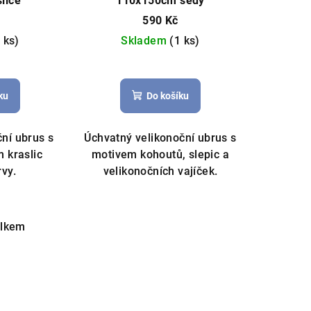
lice
110x150cm šedý
590 Kč
 ks)
Skladem
(1 ks)
měrné
nocení
ku
Do košíku
duktu
ní ubrus s
Úchvatný velikonoční ubrus s
 kraslic
motivem kohoutů, slepic a
vy.
velikonočních vajíček.
zdiček.
elkem