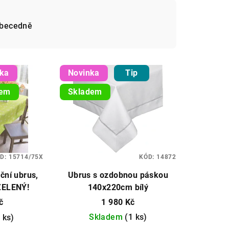
becedně
nka
Novinka
Tip
dem
Skladem
D:
15714/75X
KÓD:
14872
ční ubrus,
Ubrus s ozdobnou páskou
ZELENÝ!
140x220cm bílý
č
1 980 Kč
Skladem
(1 ks)
 ks)