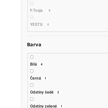
F.Tvoje
0
YESTU
0
Barva
Bílá
4
Černá
1
Odstíny šedé
2
Odstíny zelené
1