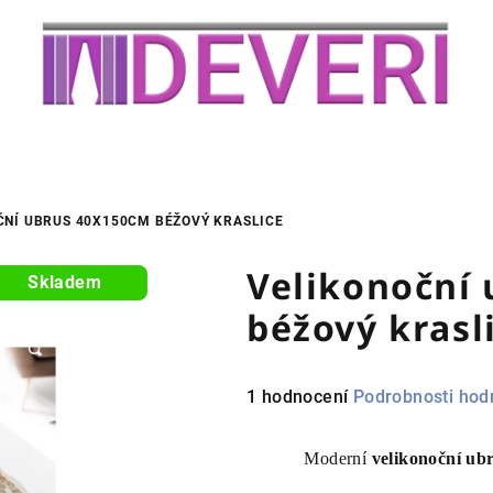
ČNÍ UBRUS 40X150CM BÉŽOVÝ KRASLICE
Velikonoční
Skladem
béžový krasl
Průměrné
1 hodnocení
Podrobnosti hod
hodnocení
produktu
Moderní
velikonoční
ub
je