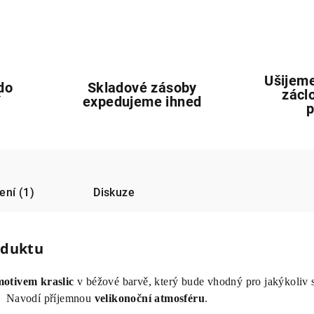
Ušijeme
do
Skladové zásoby
zácl
í
expedujeme ihned
ní (1)
Diskuze
oduktu
motivem
kraslic
v béžové barvě, který bude vhodný pro jakýkoliv s
Navodí příjemnou
velikonoční
atmosféru
.