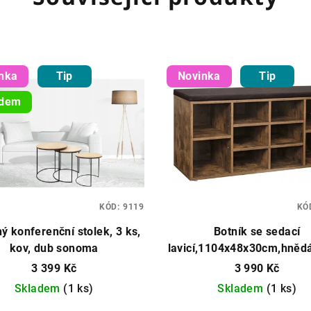
nka
Tip
Novinka
Tip
adem
KÓD:
9119
KÓ
ý konferenční stolek, 3 ks,
Botník se sedací
kov, dub sonoma
lavicí,1104x48x30cm,hněd
3 399 Kč
3 990 Kč
Skladem
(1 ks)
Skladem
(1 ks)