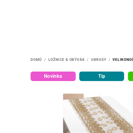
Přejít
na
obsah
DOMŮ
/
LOŽNICE & OBÝVÁK
/
UBRUSY
/
VELIKONO
Novinka
Tip