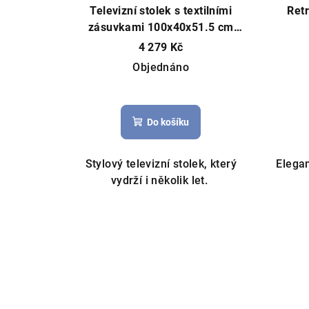
Televizní stolek s textilními
Retr
zásuvkami 100x40x51.5 cm
rustikálně hnědá
4 279 Kč
Objednáno
Do košíku
Stylový televizní stolek, který
Elegan
vydrží i několik let.