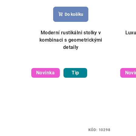
Do košíku
Moderní rustikálni stolky v
Luxu
kombinaci s geometrickými
detaily
Novinka
Tip
Novi
KÓD:
10298