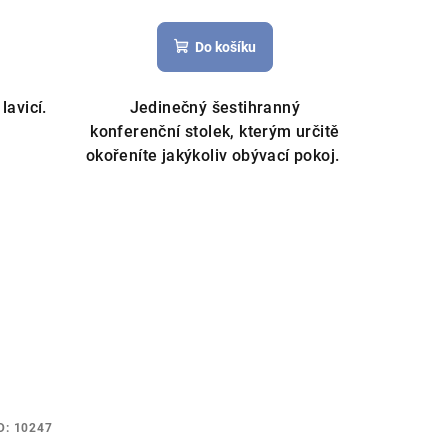
Do košíku
lavicí.
Jedinečný šestihranný
konferenční stolek, kterým určitě
okořeníte jakýkoliv obývací pokoj.
D:
10247