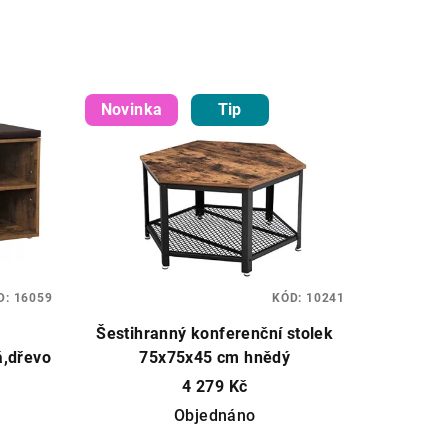
Novinka
Tip
D:
16059
KÓD:
10241
Šestihranný konferenční stolek
á,dřevo
75x75x45 cm hnědý
4 279 Kč
Objednáno