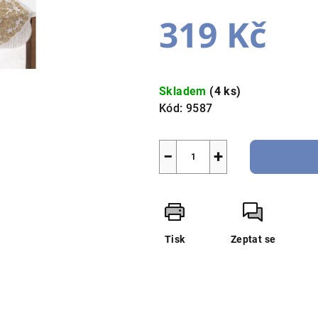
5,0
319 Kč
z
5
hvězdiček.
Měrná
cena:
Skladem
(4 ks)
Kód:
9587
−
+
Tisk
Zeptat se