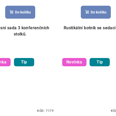
Do košíku
Do košíku
sní sada 3 konferenčních
Rustikální botník se sedací 
stolků.
nka
Tip
Novinka
Tip
KÓD:
7179
KÓ