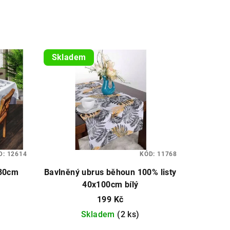
Skladem
D:
12614
KÓD:
11768
130cm
Bavlněný ubrus běhoun 100% listy
40x100cm bílý
199 Kč
Skladem
(2 ks)