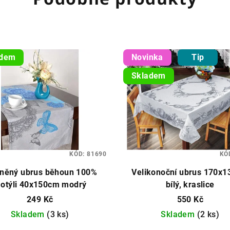
adem
Novinka
Tip
Skladem
KÓD:
81690
KÓ
lněný ubrus běhoun 100%
Velikonoční ubrus 170x
otýli 40x150cm modrý
bílý, kraslice
249 Kč
550 Kč
Skladem
(3 ks)
Skladem
(2 ks)