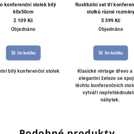
o konferenční stolek bílý
Rustikální set tří konfere
60x50cm
stolků různé rozměr
2 109 Kč
3 399 Kč
Objednáno
Objednáno
Do košíku
Do košíku
tní bílý konferenční stolek
Klasické vintage dřevo a
elegantní železo se spoju
těchto konferenčních stol
vytváří nepřehlédnute
nábytek.
Podobné produkty