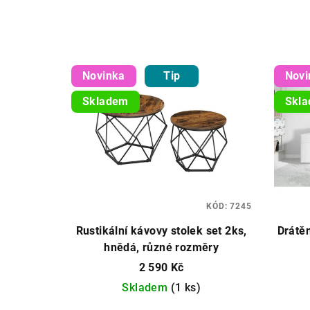
Novinka
Tip
Novi
Skladem
Skl
KÓD:
7245
Rustikální kávovy stolek set 2ks,
Drátěn
hnědá, různé rozměry
2 590 Kč
Skladem
(1 ks)