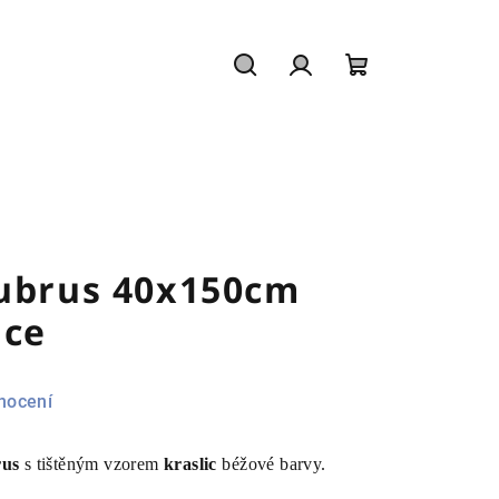
Hledat
Přihlášení
Nákupní
košík
 ubrus 40x150cm
ice
nocení
rus
s tištěným vzorem
kraslic
béžové barvy.