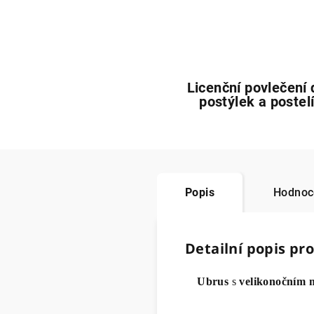
Licenční povlečení 
postýlek a postel
Popis
Hodnoce
Detailní popis pr
Ubrus
s
velikonočním