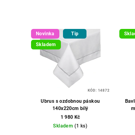
Novinka
Tip
Skl
Skladem
KÓD:
14872
Ubrus s ozdobnou páskou
Bav
140x220cm bílý
m
1 980 Kč
Skladem
(1 ks)