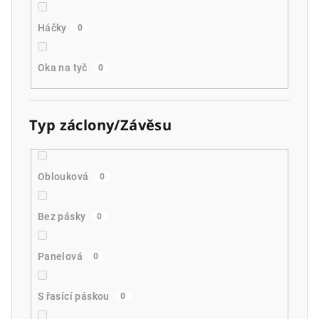
Háčky
0
Oka na tyč
0
Typ záclony/Závěsu
Oblouková
0
Bez pásky
0
Panelová
0
S řasící páskou
0