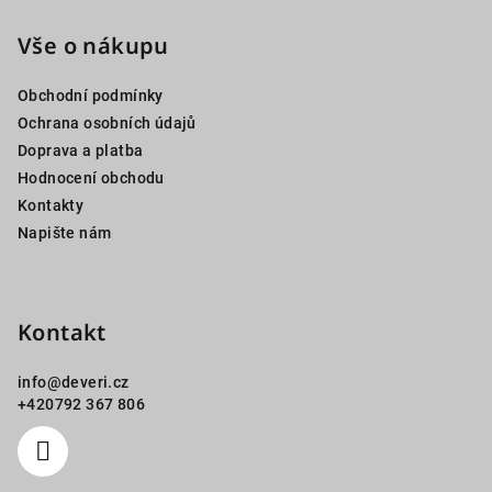
á
p
Vše o nákupu
a
Obchodní podmínky
t
Ochrana osobních údajů
í
Doprava a platba
Hodnocení obchodu
Kontakty
Napište nám
Kontakt
info
@
deveri.cz
+420792 367 806