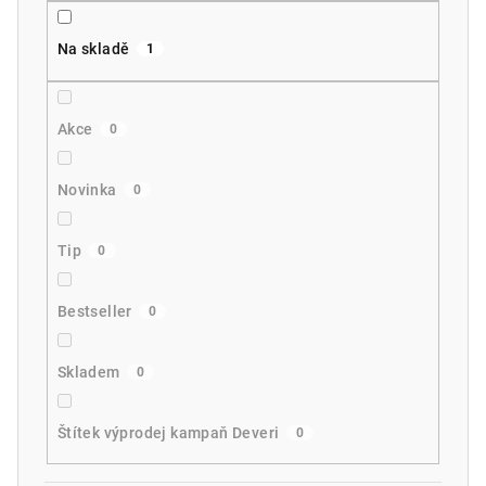
ů
Na skladě
1
Akce
0
Novinka
0
Tip
0
Bestseller
0
Skladem
0
Štítek výprodej kampaň Deveri
0