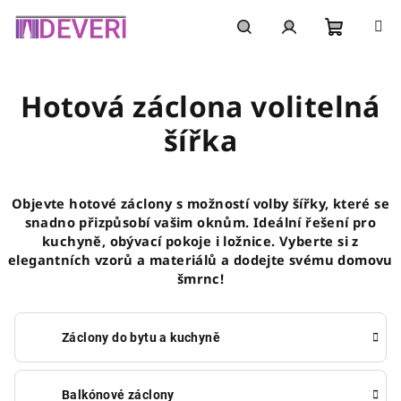
Přejít
na
obsah
Nákupní
Hledat
Přihlášení
Hotová záclona volitelná
košík
šířka
Objevte hotové záclony s možností volby šířky, které se
snadno přizpůsobí vašim oknům. Ideální řešení pro
kuchyně, obývací pokoje i ložnice. Vyberte si z
elegantních vzorů a materiálů a dodejte svému domovu
šmrnc!
Záclony do bytu a kuchyně
Balkónové záclony