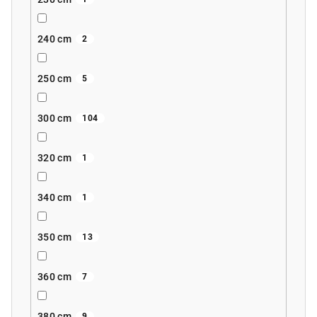
240 cm
2
250 cm
5
300 cm
104
320 cm
1
340 cm
1
350 cm
13
360 cm
7
380 cm
9