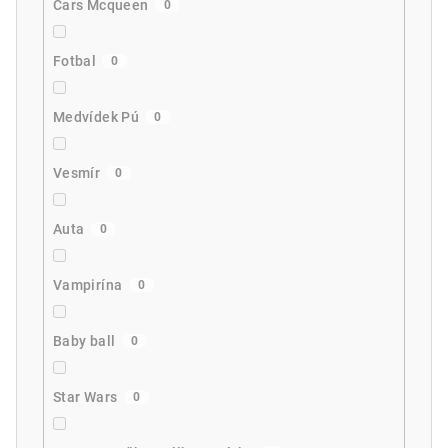
Cars Mcqueen
0
Fotbal
0
Medvídek Pú
0
Vesmír
0
Auta
0
Vampirína
0
Baby ball
0
Star Wars
0