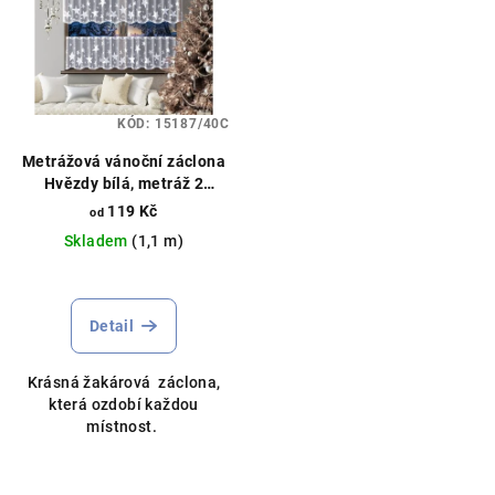
p
i
s
p
KÓD:
15187/40C
r
o
Metrážová vánoční záclona
Hvězdy bílá, metráž 2
d
rozměry
119 Kč
od
u
Skladem
(1,1 m)
k
Průměrné
t
hodnocení
ů
produktu
Detail
je
5,0
Krásná žakárová záclona,
z
která ozdobí každou
5
místnost.
hvězdiček.