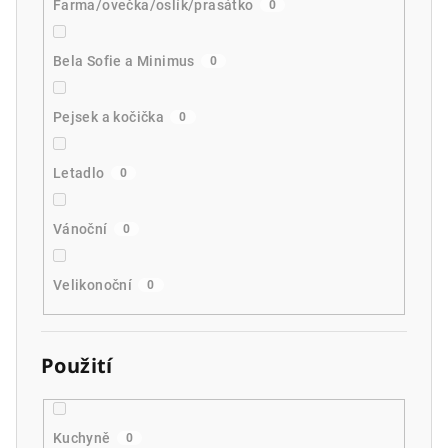
Farma/ovečka/oslík/prasátko
0
Bela Sofie a Minimus
0
Pejsek a kočička
0
Letadlo
0
Vánoční
0
Velikonoční
0
Použití
Kuchyně
0