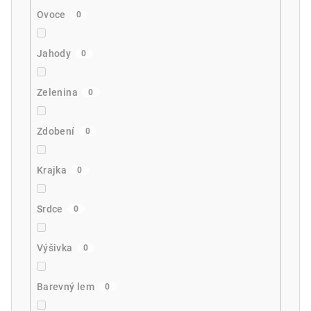
Ovoce
0
Jahody
0
Zelenina
0
Zdobení
0
Krajka
0
Srdce
0
Výšivka
0
Barevný lem
0