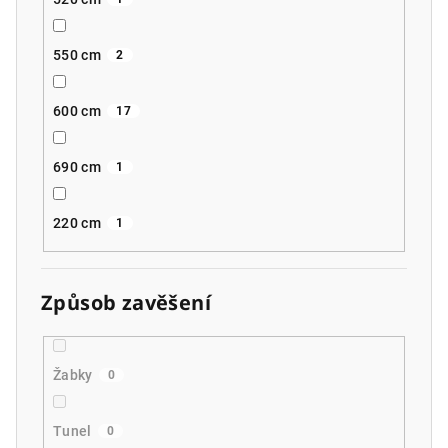
550 cm
2
600 cm
17
690 cm
1
220 cm
1
Způsob zavěšení
Žabky
0
Tunel
0