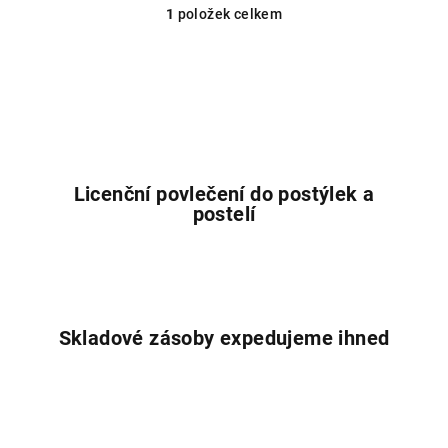
1
položek celkem
O
v
l
á
d
a
c
í
Licenční povlečení do postýlek a
p
postelí
r
v
k
y
v
Skladové zásoby expedujeme ihned
ý
p
i
s
u