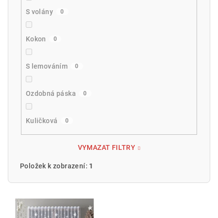
S volány
0
Kokon
0
S lemováním
0
Ozdobná páska
0
Kuličková
0
VYMAZAT FILTRY
Položek k zobrazení:
1
V
ý