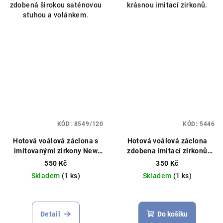
zdobená širokou saténovou
krásnou imitací zirkonů.
5
5
stuhou a volánkem.
hvězdiček.
hvězdiček.
KÓD:
8549/120
KÓD:
5446
Hotová voálová záclona s
Hotová voálová záclona
imitovanými zirkony New
zdobena imitací zirkonů
York různé rozměry bílá
145x250cm bílá
550 Kč
350 Kč
Skladem
(1 ks)
Skladem
(1 ks)
Průměrné
Průměrné
hodnocení
hodnocení
produktu
produktu
Detail
Do košíku
je
je