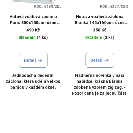
KÓD:
6498/ZEL
KÓD:
6207/CER
Hotová voálová záclona
Hotová voálová záclona
Paris 350x150cm různé
Blanka 145x160cm různé
barvy
barvy
490 Kč
350 Kč
Skladem
(4 ks)
Skladem
(3 ks)
Průměrné
Průměrné
hodnocení
hodnocení
produktu
produktu
Detail
Detail
je
je
5,0
5,0
Jednoduchá decentní
Nádherná novinka v naši
z
z
záclona, která udělá velkou
nabídce, krásná Blanka
5
5
parádu v každém okně.
zdobená vzorem zig zag. -
hvězdiček.
hvězdiček.
Pozor cena je za jednu část.