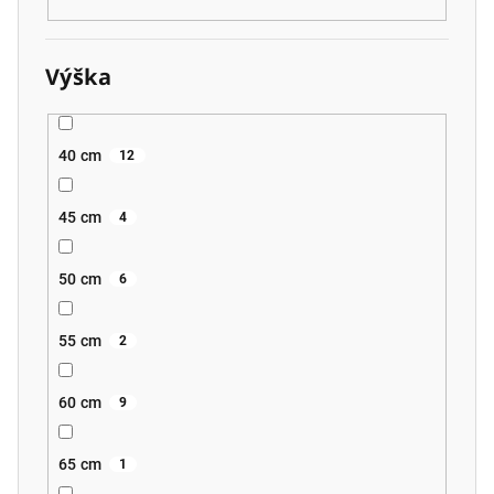
Výška
40 cm
12
45 cm
4
50 cm
6
55 cm
2
60 cm
9
65 cm
1