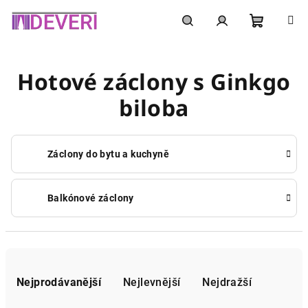
Přejít
na
obsah
Nákupní
Hledat
Přihlášení
Hotové záclony s Ginkgo
košík
biloba
Záclony do bytu a kuchyně
Balkónové záclony
Ř
a
Nejprodávanější
Nejlevnější
Nejdražší
z