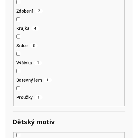
Zdobení
7
Krajka
4
Srdce
3
Výšivka
1
Barevný lem
1
Proužky
1
Dětský motiv