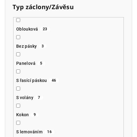
Typ záclony/Závěsu
Oblouková
23
Bez pásky
3
Panelová
5
S řasící páskou
46
S volány
7
Kokon
9
S lemováním
16