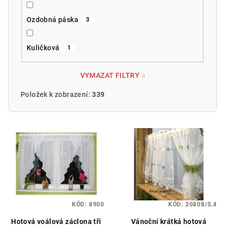
Ozdobná páska
3
Kuličková
1
VYMAZAT FILTRY
Položek k zobrazení:
339
V
ý
p
i
s
p
KÓD:
8900
KÓD:
20808/S.4
r
o
Hotová voálová záclona tři
Vánoční krátká hotová