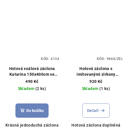
KÓD:
4134
KÓD:
9868/ZEL
Hotová voálová záclona
Hotová záclona s
Katarína 150x400cm se
imitovanými zirkony
širokou saténovou stuhou
400x160cm,více barev
490 Kč
920 Kč
bílá
Skladem
(2 ks)
Skladem
(1 ks)
Průměrné
Průměrné
hodnocení
hodnocení
produktu
produktu
Do košíku
Detail
je
je
5,0
5,0
Krásná jednoduchá záclona
Hotová záclona doplněná
z
z