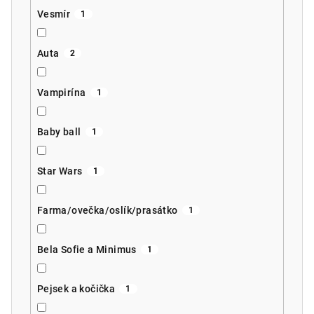
Vesmír
1
Auta
2
Vampirína
1
Baby ball
1
Star Wars
1
Farma/ovečka/oslík/prasátko
1
Bela Sofie a Minimus
1
Pejsek a kočička
1