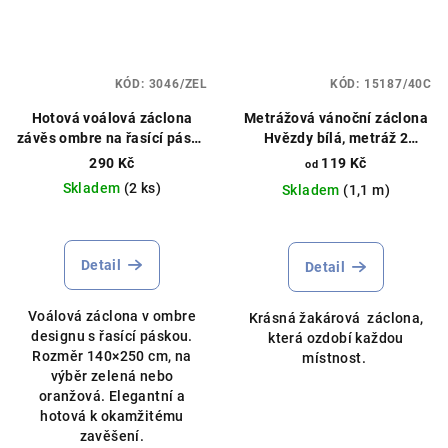
KÓD:
3046/ZEL
KÓD:
15187/40C
Hotová voálová záclona
Metrážová vánoční záclona
závěs ombre na řasící pásce
Hvězdy bílá, metráž 2
140 x 250 cm různé barvy
rozměry
290 Kč
119 Kč
od
Hotový voálový závěs,
Skladem
(2 ks)
Skladem
(1,1 m)
můžeme ušít na míru
Průměrné
Průměrné
hodnocení
hodnocení
produktu
produktu
Detail
Detail
je
je
5,0
5,0
Voálová záclona v ombre
Krásná žakárová záclona,
z
z
designu s řasící páskou.
která ozdobí každou
5
5
Rozměr 140×250 cm, na
místnost.
hvězdiček.
hvězdiček.
výběr zelená nebo
oranžová. Elegantní a
hotová k okamžitému
zavěšení.