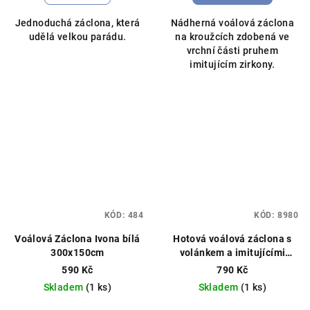
5,0
5,0
Jednoduchá záclona, která
Nádherná voálová záclona
z
z
udělá velkou parádu.
na kroužcích zdobená ve
5
5
vrchní části pruhem
hvězdiček.
hvězdiček.
imitujícím zirkony.
KÓD:
484
KÓD:
8980
Voálová Záclona Ivona bílá
Hotová voálová záclona s
300x150cm
volánkem a imitujícími
zirkony Ohaio 400x150cm
590 Kč
790 Kč
bílá
Skladem
(1 ks)
Skladem
(1 ks)
Průměrné