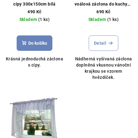
cípy 300x150cm bílá
voálová záclona do kuchyně
d
bílá různé rozměry
490 Kč
690 Kč
u
Skladem
(1 ks)
Skladem
(1 ks)
k
Průměrné
Průměrné
t
hodnocení
hodnocení
ů
produktu
produktu
Do košíku
Detail
je
je
5,0
5,0
Krásná jednoduchá záclona
Nádherná vyšívaná záclona
z
z
s cípy.
doplněná vkusnou vánoční
5
5
krajkou se vzorem
hvězdiček.
hvězdiček.
hvězdiček.