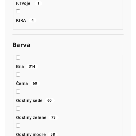
F.Tvoje
1
KIRA
4
Barva
Bílá
314
Černá
60
Odstíny šedé
60
Odstíny zelené
73
Odstíny modré
58