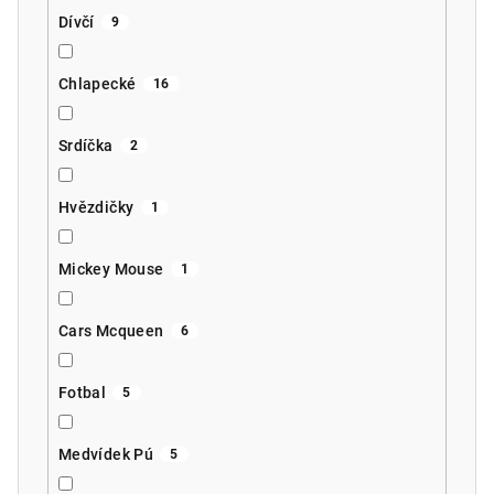
Dívčí
9
Chlapecké
16
Srdíčka
2
Hvězdičky
1
Mickey Mouse
1
Cars Mcqueen
6
Fotbal
5
Medvídek Pú
5