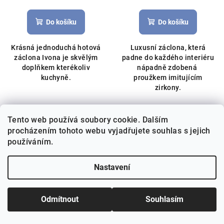
hodnocení
produktu
Do košíku
Do košíku
je
5,0
Krásná jednoduchá hotová
Luxusní záclona, která
z
záclona Ivona je skvělým
padne do každého interiéru
5
doplňkem kterékoliv
nápadně zdobená
hvězdiček.
kuchyně.
proužkem imitujícím
zirkony.
Tento web používá soubory cookie. Dalším
procházením tohoto webu vyjadřujete souhlas s jejich
používáním.
Nastavení
KÓD:
8576
KÓD:
6080
Odmítnout
Souhlasím
Hotová voálová záclona s
Hotový voálový
imitovanými zirkony Londýn
závěs/záclona Katarína se