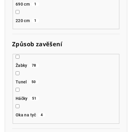
690 cm
1
220 cm
1
Způsob zavěšení
Žabky
78
Tunel
50
Háčky
51
Oka na tyč
4