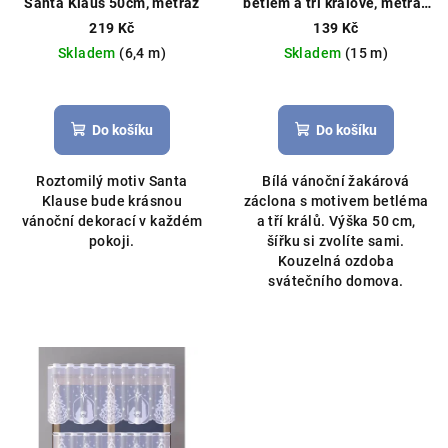
Santa Klaus 50cm, metráž
betlém a tři králové, metráž
výška 50cm bílá
Vánoční
219 Kč
139 Kč
záclona, možné obšití boků
Skladem
(6,4 m)
Skladem
(15 m)
Průměrné
Průměrné
hodnocení
hodnocení
produktu
produktu
Do košíku
Do košíku
je
je
5,0
5,0
Roztomilý motiv Santa
Bílá vánoční žakárová
z
z
Klause bude krásnou
záclona s motivem betléma
5
5
vánoční dekorací v každém
a tří králů. Výška 50 cm,
hvězdiček.
hvězdiček.
pokoji.
šířku si zvolíte sami.
Kouzelná ozdoba
svátečního domova.