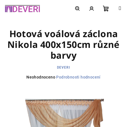
Přejít
na
obsah
Nákupní
Hledat
Přihlášení
Hotová voálová záclona
košík
Nikola 400x150cm různé
barvy
DEVERI
Průměrné
Neohodnoceno
Podrobnosti hodnocení
hodnocení
produktu
je
0,0
z
5
hvězdiček.