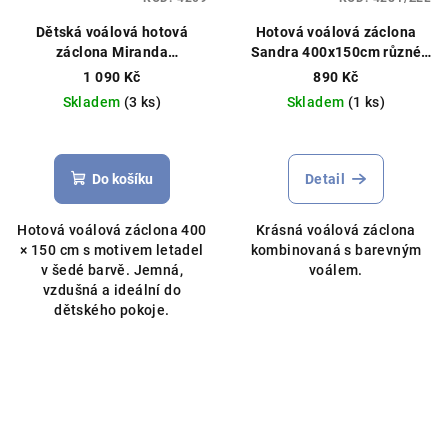
Dětská voálová hotová
Hotová voálová záclona
záclona Miranda
Sandra 400x150cm různé
400x150cm letadla šedá
barvy
1 090 Kč
890 Kč
Hotová záclona, licenční
Skladem
(3 ks)
Skladem
(1 ks)
vzor letadla, Wings
Průměrné
hodnocení
produktu
Do košíku
Detail
je
5,0
Hotová voálová záclona 400
Krásná voálová záclona
z
× 150 cm s motivem letadel
kombinovaná s barevným
5
v šedé barvě. Jemná,
voálem.
hvězdiček.
vzdušná a ideální do
dětského pokoje.