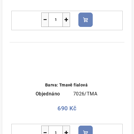
−
+
Do
košíku
Barva: Tmavě fialová
Objednáno
7026/TMA
690 Kč
−
+