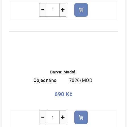
−
+
Do
košíku
Barva: Modrá
Objednáno
7026/MOD
690 Kč
−
+
Do
košíku