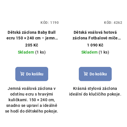
KÓD:
1190
KÓD:
4262
Dětská záclona Baby Ball
Dětská voálová hotová
ecru 150 × 240 cm – jemný
záclona Fotbalové míče
dotek útulnosti
Hotová
400x150cm zelená
Hotová
205 Kč
1 090 Kč
záclona, kuličky
záclona, fotbalový vzor,
Skladem
(1 ks)
Skladem
(1 ks)
můžeme ušít na míru
Průměrné
hodnocení
produktu
Do košíku
Do košíku
je
5,0
Jemná voálová záclona v
Krásná stylová záclona
z
odstínu ecru s hravými
ideální do klučičího pokoje.
5
kuličkami. 150 × 240 cm,
hvězdiček.
snadno se upraví a ideálně
se hodí do dětského pokoje.