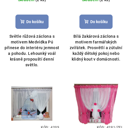
Disney
Do košíku
Do košíku
Světle růžová záclona s
Bílá žakárová záclona s
motivem Medvídka Pú
motivem farmářských
přinese do interiéru jemnost
zvířátek. Prosvětlí a zútulní
a pohodu. Lehounký voál
každý dětský pokoj nebo
krásně propouští denní
klidný kout v domácnosti.
světlo.
KÓD:
4209
KÓD:
4281/ZEL