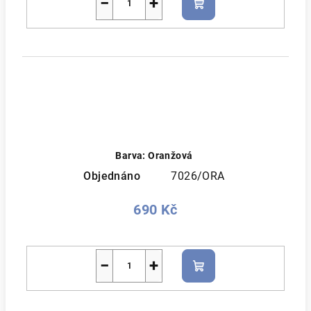
−
+
Do
košíku
Barva: Oranžová
Objednáno
7026/ORA
690 Kč
−
+
Do
košíku