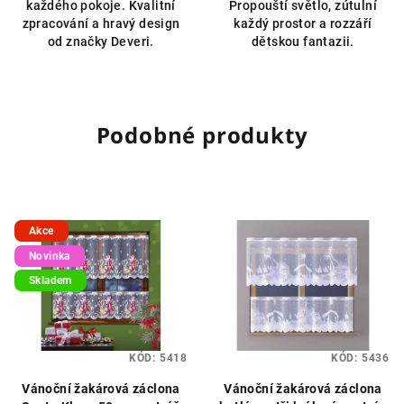
každého pokoje. Kvalitní
Propouští světlo, zútulní
zpracování a hravý design
každý prostor a rozzáří
od značky Deveri.
dětskou fantazii.
Podobné produkty
Akce
Novinka
Skladem
KÓD:
5418
KÓD:
5436
Vánoční žakárová záclona
Vánoční žakárová záclona