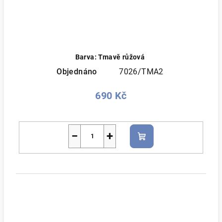
Barva: Tmavě růžová
Objednáno
7026/TMA2
690 Kč
−
+
Do
košíku