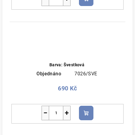
Do
košíku
Barva: Švestková
Objednáno
7026/SVE
690 Kč
−
+
Do
košíku