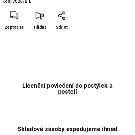
Kód:
7026/BIL
cena:
Zeptat se
Hlídat
Sdílet
Licenční povlečení do postýlek a
postelí
Skladové zásoby expedujeme ihned