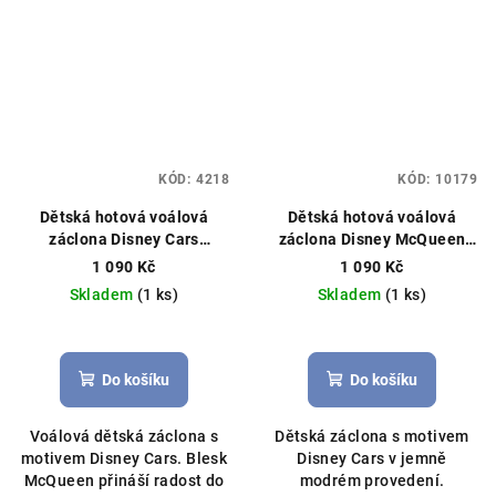
KÓD:
4218
KÓD:
10179
Dětská hotová voálová
Dětská hotová voálová
záclona Disney Cars
záclona Disney McQueen
McQueen 340×150 cm –
Cars 400×150 cm –
1 090 Kč
1 090 Kč
červená
Hotová záclona,
blankytně modrá
Hotová
Skladem
(1 ks)
Skladem
(1 ks)
licenční Disney
záclona, licenční Disney
Do košíku
Do košíku
Voálová dětská záclona s
Dětská záclona s motivem
motivem Disney Cars. Blesk
Disney Cars v jemně
McQueen přináší radost do
modrém provedení.