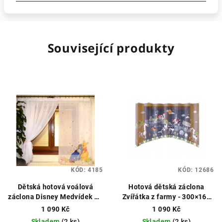
Související produkty
KÓD:
4185
KÓD:
12686
Dětská hotová voálová
Hotová dětská záclona
záclona Disney Medvídek Pú
Zvířátka z farmy - 300×160
400×150 cm – světle růžová
cm bílá
Hotová záclona,
1 090 Kč
1 090 Kč
Hotová záclona, licenční
dětský motiv
Skladem
(2 ks)
Skladem
(2 ks)