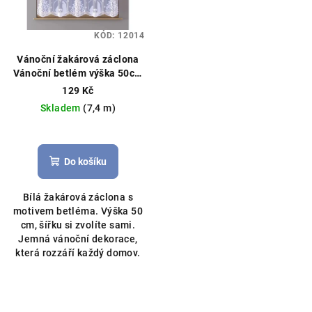
KÓD:
12014
Vánoční žakárová záclona
Vánoční betlém výška 50cm
bílá
Vánoční záclona, možné
129 Kč
obšití boků
Skladem
(7,4 m)
Do košíku
Bílá žakárová záclona s
motivem betléma. Výška 50
cm, šířku si zvolíte sami.
Jemná vánoční dekorace,
která rozzáří každý domov.