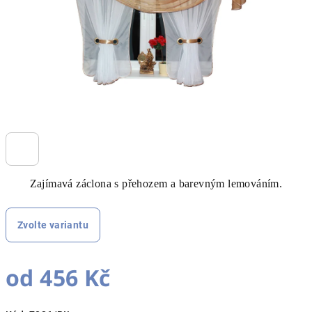
Zajímavá záclona s přehozem a barevným lemováním.
Zvolte variantu
od
456 Kč
Měrná