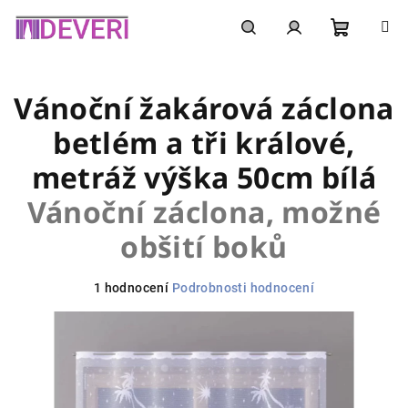
Přejít
na
obsah
Nákupní
Hledat
Přihlášení
Vánoční žakárová záclona
košík
betlém a tři králové,
metráž výška 50cm bílá
Vánoční záclona, možné
obšití boků
Průměrné
1 hodnocení
Podrobnosti hodnocení
hodnocení
produktu
je
5,0
z
5