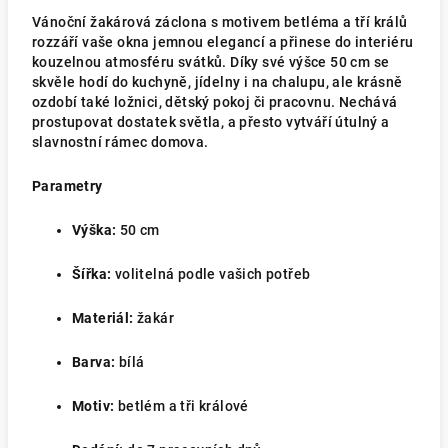
Vánoční žakárová záclona s motivem betléma a tří králů
rozzáří vaše okna jemnou elegancí a přinese do interiéru
kouzelnou atmosféru svátků. Díky své výšce 50 cm se
skvěle hodí do kuchyně, jídelny i na chalupu, ale krásně
ozdobí také ložnici, dětský pokoj či pracovnu. Nechává
prostupovat dostatek světla, a přesto vytváří útulný a
slavnostní rámec domova.
Parametry
Výška:
50 cm
Šířka:
volitelná podle vašich potřeb
Materiál:
žakár
Barva:
bílá
Motiv:
betlém a tři králové