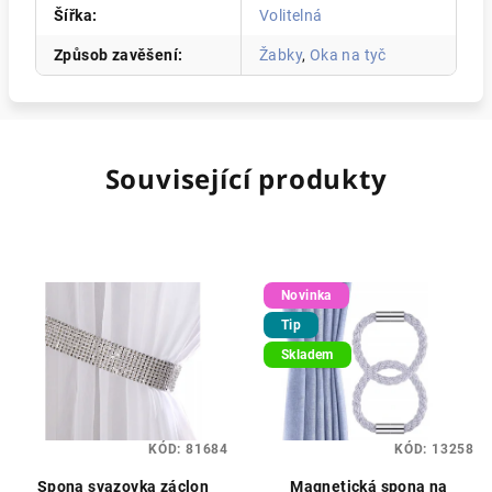
Šířka
:
Volitelná
Způsob zavěšení
:
Žabky
,
Oka na tyč
Související produkty
Novinka
Tip
Skladem
KÓD:
81684
KÓD:
13258
Spona svazovka záclon
Magnetická spona na