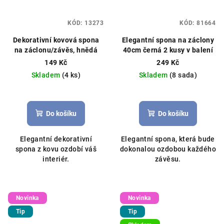
KÓD:
13273
KÓD:
81664
Dekorativní kovová spona
Elegantní spona na záclony
na záclonu/závěs, hnědá
40cm černá 2 kusy v balení
149 Kč
249 Kč
Skladem
(4 ks)
Skladem
(8 sada)
Do košíku
Do košíku
Elegantní dekorativní
Elegantní spona, která bude
spona z kovu ozdobí váš
dokonalou ozdobou každého
interiér.
závěsu.
Novinka
Novinka
Tip
Tip