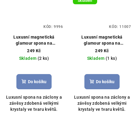
Skladem
KÓD:
9996
KÓD:
11007
Luxusní magnetická
Luxusní magnetická
glamour spona na
glamour spona na
záclony/závěsy s krystaly
záclony/závěsy s krystaly
249 Kč
249 Kč
33cm stříbrná
33cm stříbrná
Skladem
(2 ks)
Skladem
(1 ks)
Průměrné
hodnocení
produktu
Do košíku
Do košíku
je
5,0
Luxusní spona na záclony a
Luxusní spona na záclony a
z
závěsy zdobená velkými
závěsy zdobená velkými
5
krystaly ve tvaru květů.
krystaly ve tvaru květů.
hvězdiček.