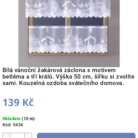
hvězdiček.
Bílá vánoční žakárová záclona s motivem
betléma a tří králů. Výška 50 cm, šířku si zvolíte
sami. Kouzelná ozdoba svátečního domova.
139 Kč
Měrná
Skladem
(15 m)
cena:
Kód:
5436