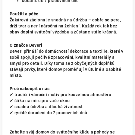
Dodání:
do 7 pracovních dnů
Použití a péče
Žakárová záclona je snadná na údržbu – dobře se pere,
drží tvar a není náročná na žehlení. Každý rok tak bez
obav doplní sváteční výzdobu a zůstane stále krásná.
O značce Deveri
Deveri přináší do domácností dekorace a textilie, které v
sobě spojují pečlivé zpracování, kvalitní materiály a
smysl pro detail. Díky tomu se z obyčejných doplňků
stávají prvky, které domov proměňují v útulné a osobité
místo.
Proč nakoupit u nás
✔ tradiční vánoční motiv pro kouzelnou atmosféru
✔ šířka na míru pro vaše okno
✔ snadná údržba a dlouhá životnost
✔ rychlé doručení do 7 pracovních dnů
Zahalte svůj domov do svátečního klidu a pohody se