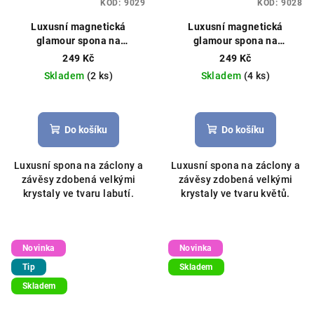
KÓD:
9029
KÓD:
9028
Luxusní magnetická
Luxusní magnetická
glamour spona na
glamour spona na
záclony/závěsy s krystaly
záclony/závěsy s krystaly
249 Kč
249 Kč
labutě 33cm stříbrná
33cm stříbrná
Skladem
(2 ks)
Skladem
(4 ks)
Do košíku
Do košíku
Luxusní spona na záclony a
Luxusní spona na záclony a
závěsy zdobená velkými
závěsy zdobená velkými
krystaly ve tvaru labutí.
krystaly ve tvaru květů.
Novinka
Novinka
Tip
Skladem
Skladem