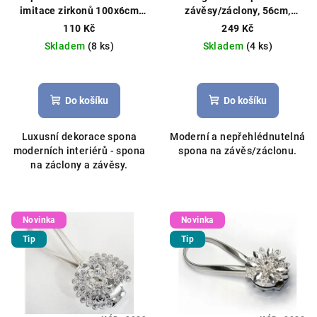
imitace zirkonů 100x6cm
závěsy/záclony, 56cm,
stříbrná
stříbrná
110 Kč
249 Kč
Skladem
(8 ks)
Skladem
(4 ks)
Do košíku
Do košíku
Luxusní dekorace spona
Moderní a nepřehlédnutelná
moderních interiérů - spona
spona na závěs/záclonu.
na záclony a závěsy.
Novinka
Novinka
Tip
Tip