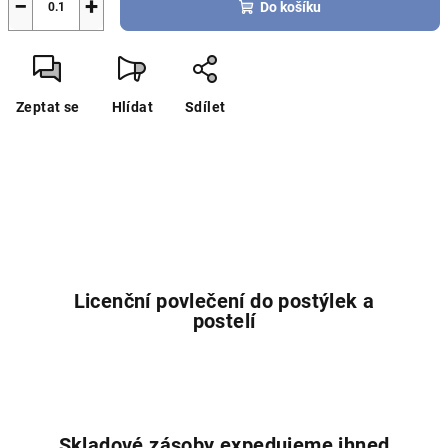
−
+
Do košíku
Zeptat se
Hlídat
Sdílet
Licenční povlečení do postýlek a
postelí
Skladové zásoby expedujeme ihned