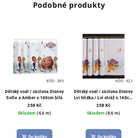
Podobné produkty
KÓD:
380
KÓD:
421
Dětský voál / záclona Disney
Dětský voál / záclona Disney
Sofie a Amber v.160cm bílá
Lví hlídka / Lví stráž v.160cm
bílá
258 Kč
258 Kč
Skladem
(4,6 m)
Skladem
(8,6 m)
Do košíku
Do košíku