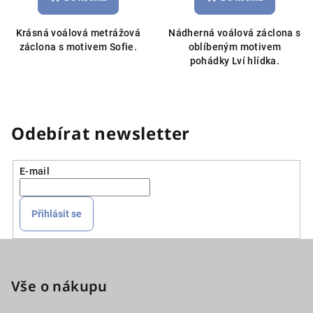
Krásná voálová metrážová
Nádherná voálová záclona s
záclona s motivem Sofie.
oblíbeným motivem
pohádky Lví hlídka.
Odebírat newsletter
E-mail
Přihlásit se
Z
á
p
Vše o nákupu
a