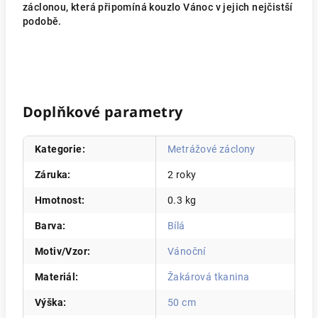
záclonou, která připomíná kouzlo Vánoc v jejich nejčistší
podobě.
Doplňkové parametry
Kategorie
:
Metrážové záclony
Záruka
:
2 roky
Hmotnost
:
0.3 kg
Barva
:
Bílá
Motiv/Vzor
:
Vánoční
Materiál
:
Žakárová tkanina
Výška
:
50 cm