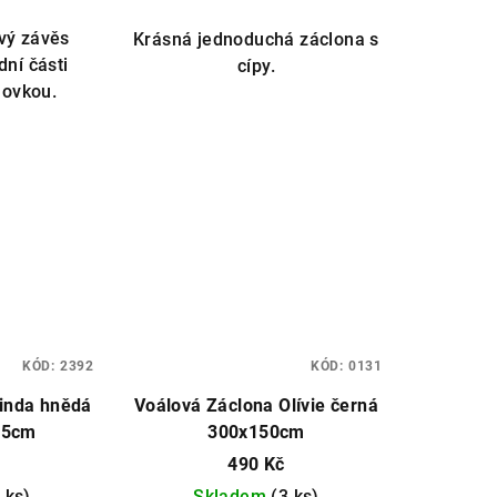
vý závěs
Krásná jednoduchá záclona s
ní části
cípy.
movkou.
zdiček.
KÓD:
2392
KÓD:
0131
inda hnědá
Voálová Záclona Olívie černá
35cm
300x150cm
490 Kč
 ks)
Skladem
(3 ks)