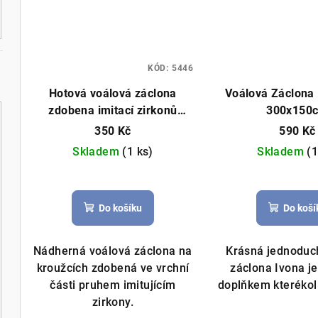
KÓD:
5446
Hotová voálová záclona
Voálová Záclona 
zdobena imitací zirkonů
300x150
145x250cm bílá
350 Kč
590 Kč
Skladem
(1 ks)
Skladem
(1
Průměrné
Prů
hodnocení
hod
Do košíku
Do koší
produktu
pro
je
je
5,0
5,0
Nádherná voálová záclona na
Krásná jednoduc
z
z
kroužcích zdobená ve vrchní
záclona Ivona j
5
5
části pruhem imitujícím
doplňkem kterékol
hvězdiček.
hvě
zirkony.