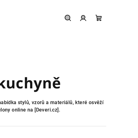
Hledat
Přihlášení
Nákupní
košík
 kuchyně
abídka stylů, vzorů a materiálů, které osvěží
clony online na [Deveri.cz].