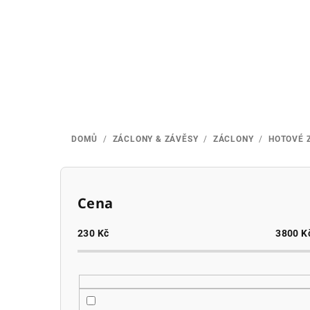
Přejít
na
obsah
DOMŮ
/
ZÁCLONY & ZÁVĚSY
/
ZÁCLONY
/
HOTOVÉ 
P
o
Cena
s
230
Kč
3800
K
t
r