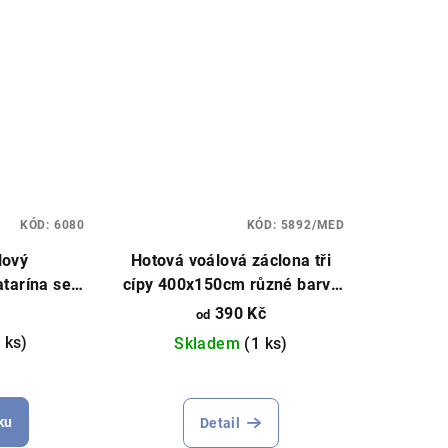
KÓD:
6080
KÓD:
5892/MED
lový
Hotová voálová záclona tři
tarína se
cípy 400x150cm různé barvy
ou stuhou
lemování
390 Kč
od
hnědý
 ks)
Skladem
(1 ks)
měrné
nocení
ku
Detail
duktu