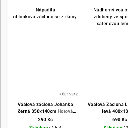
je
je
5,0
5,0
Nápaditá
Nádherný voálo
z
z
oblouková záclona se zirkony.
zdobený ve spod
5
5
saténovou le
hvězdiček.
hvě
KÓD:
5342
Voálová záclona Johanka
Voálová Záclona L
černá 350x140cm
Hotová
levá 400x1
záclona, můžeme ušít na míru
290 Kč
690 Kč
Skladem
(4 ks)
Skladem
(2