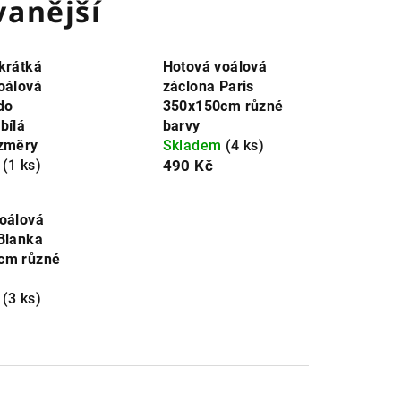
anější
krátká
Hotová voálová
oálová
záclona Paris
do
350x150cm různé
bílá
barvy
ozměry
Skladem
(4 ks)
m
(1 ks)
490 Kč
oálová
Blanka
cm různé
m
(3 ks)