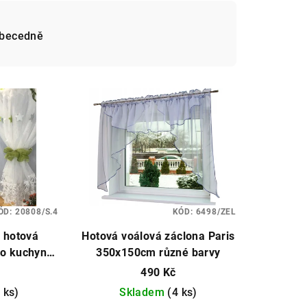
becedně
ÓD:
20808/S.4
KÓD:
6498/ZEL
 hotová
Hotová voálová záclona Paris
do kuchyně
350x150cm různé barvy
ozměry
490 Kč
 ks)
Skladem
(4 ks)