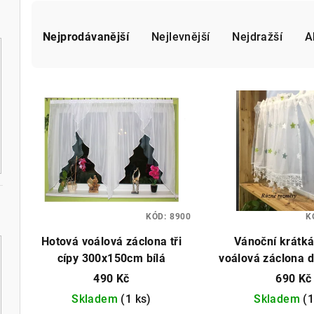
Ř
a
Nejprodávanější
Nejlevnější
Nejdražší
A
z
V
e
ý
n
p
í
i
p
s
r
p
KÓD:
8900
K
o
Hotová voálová záclona tři
Vánoční krátká
r
d
cípy 300x150cm bílá
voálová záclona 
o
bílá různé r
u
490 Kč
690 Kč
d
Skladem
(1 ks)
Skladem
(1
k