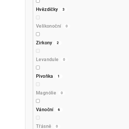
Hvězdičky
3
Velikonoční
0
Zirkony
2
Levandule
0
Pivoňka
1
Magnólie
0
Vánoční
6
Třásně
0