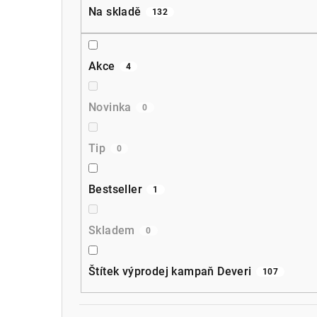
a
Na skladě
132
n
n
Akce
4
í
p
Novinka
0
a
Tip
0
n
e
Bestseller
1
l
Skladem
0
Štítek výprodej kampaň Deveri
107