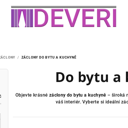
ZÁCLONY
/
ZÁCLONY DO BYTU A KUCHYNĚ
Do bytu a
Objevte krásné
záclony do bytu a kuchyně
– široká n
č
váš interiér. Vyberte si ideální zá