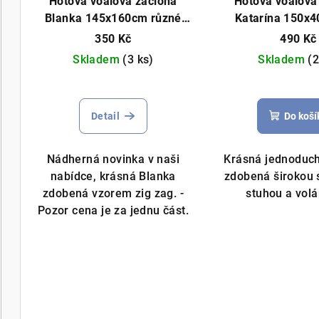
Hotová voálová záclona
Hotová voálová
Blanka 145x160cm různé
Katarína 150x
barvy
širokou saténovou 
350 Kč
490 Kč
Skladem
(3 ks)
Skladem
(2
Průměrné
Prů
hodnocení
hod
Detail
Do koší
produktu
pro
je
je
5,0
5,0
Nádherná novinka v naši
Krásná jednoduc
z
z
nabídce, krásná Blanka
zdobená širokou
5
5
zdobená vzorem zig zag. -
stuhou a vol
hvězdiček.
hvě
Pozor cena je za jednu část.