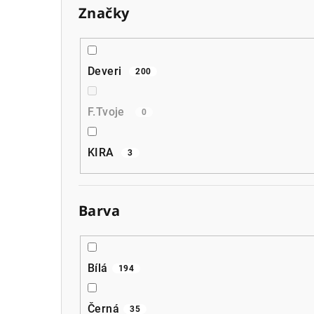
Značky
Deveri
200
F.Tvoje
0
KIRA
3
Barva
Bílá
194
Černá
35