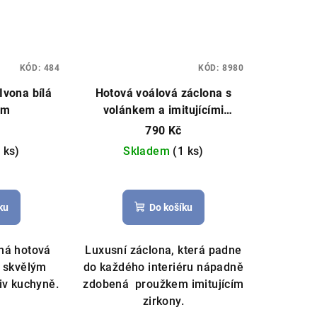
KÓD:
484
KÓD:
8980
Ivona bílá
Hotová voálová záclona s
cm
volánkem a imitujícími
zirkony Ohaio 400x150cm
790 Kč
bílá
 ks)
Skladem
(1 ks)
měrné
nocení
ku
Do košíku
duktu
há hotová
Luxusní záclona, která padne
e skvělým
do každého interiéru nápadně
iv kuchyně.
zdobená proužkem imitujícím
zdiček.
zirkony.