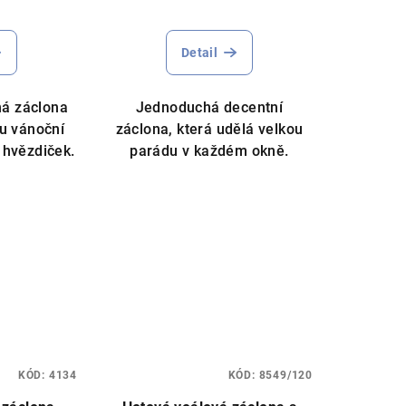
měrné
Průměrné
nocení
hodnocení
Detail
duktu
produktu
je
5,0
ná záclona
Jednoduchá decentní
z
u vánoční
záclona, která udělá velkou
5
 hvězdiček.
parádu v každém okně.
zdiček.
hvězdiček.
KÓD:
4134
KÓD:
8549/120