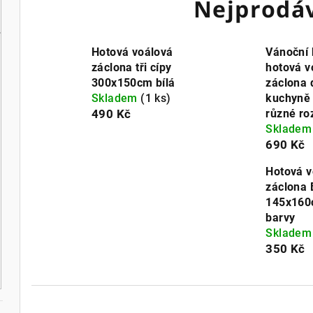
Nejprodáv
Hotová voálová
Vánoční 
záclona tři cípy
hotová v
300x150cm bílá
záclona 
Skladem
(1 ks)
kuchyně 
490 Kč
různé r
Sklade
690 Kč
Hotová v
záclona 
145x160
barvy
Sklade
350 Kč