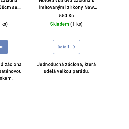
 záclona
Hotová voálová záclona s
400cm se
imitovanými zirkony New
stuhou bílá
York různé rozměry bílá
550 Kč
 ks)
Skladem
(1 ks)
měrné
Průměrné
nocení
hodnocení
ku
Detail
duktu
produktu
je
5,0
há záclona
Jednoduchá záclona, která
z
 saténovou
udělá velkou parádu.
5
ánkem.
zdiček.
hvězdiček.