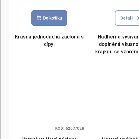
u
Průměrné
Prů
t
hodnocení
hod
k
Do košíku
Detail
ů
produktu
pro
je
je
t
5,0
5,0
Krásná jednoduchá záclona s
Nádherná vyšíva
ů
z
z
cípy.
doplněná vkusno
5
5
krajkou se vzorem
hvězdiček.
hvě
KÓD:
6207/CER