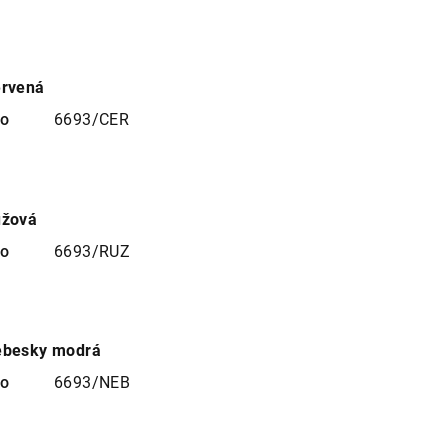
ervená
no
6693/CER
ůžová
no
6693/RUZ
ebesky modrá
no
6693/NEB