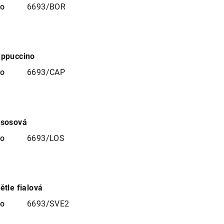
no
6693/BOR
appuccino
no
6693/CAP
ososová
no
6693/LOS
ětle fialová
no
6693/SVE2