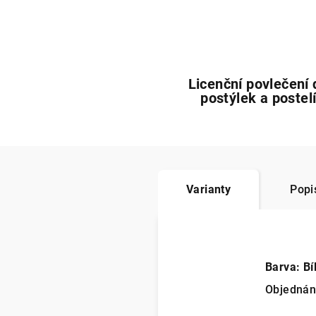
Licenční povlečení 
postýlek a postel
Varianty
Popi
Barva: Bí
Objedná