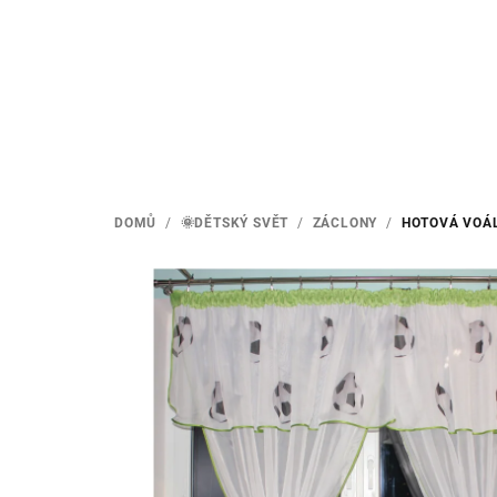
Přejít
na
obsah
DOMŮ
/
🌞DĚTSKÝ SVĚT
/
ZÁCLONY
/
HOTOVÁ VOÁ