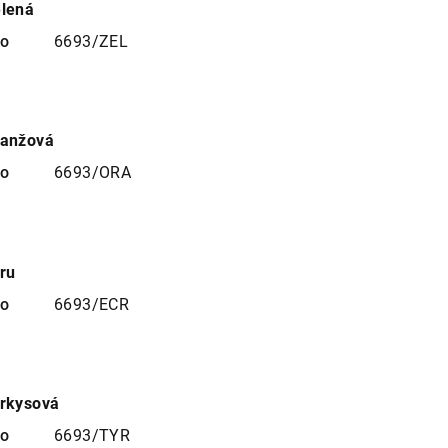
elená
no
6693/ZEL
ranžová
no
6693/ORA
ru
no
6693/ECR
yrkysová
no
6693/TYR