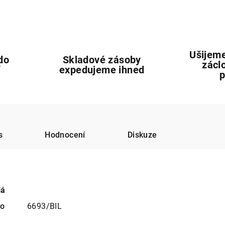
Ušijeme
do
Skladové zásoby
zácl
í
expedujeme ihned
s
Hodnocení
Diskuze
lá
no
6693/BIL