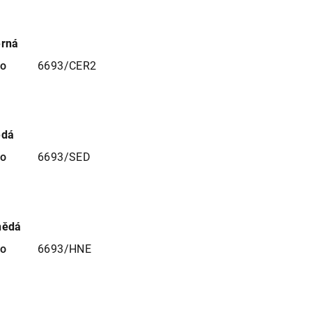
erná
no
6693/CER2
edá
no
6693/SED
nědá
no
6693/HNE