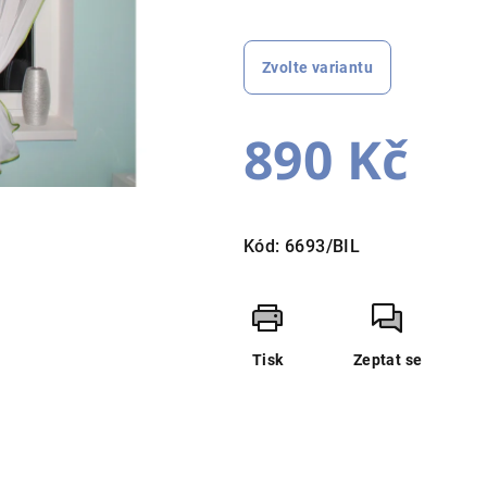
je
0,0
z
Zvolte variantu
5
hvězdiček.
890 Kč
Měrná
cena:
Kód:
6693/BIL
Tisk
Zeptat se