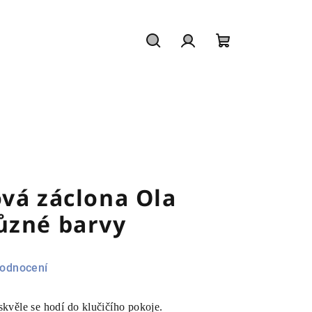
Hledat
Přihlášení
Nákupní
košík
vá záclona Ola
ůzné barvy
hodnocení
 skvěle se hodí do klučičího pokoje.