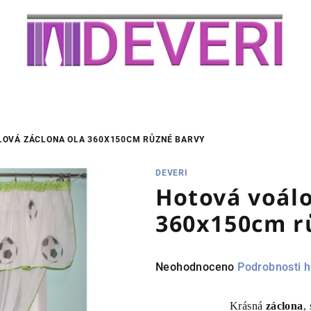
LOVÁ ZÁCLONA OLA 360X150CM RŮZNÉ BARVY
DEVERI
Hotová voálo
360x150cm r
Průměrné
Neohodnoceno
Podrobnosti 
hodnocení
produktu
Krásná
záclona
,