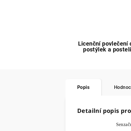
Licenční povlečení 
postýlek a postel
Popis
Hodnoce
Detailní popis pr
Senzač