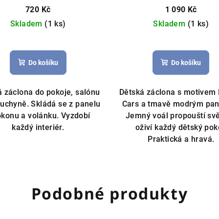
cm – tmavě modrá
Hot
720 Kč
1 090 Kč
záclona, licenční Disn
Skladem
(1 ks)
Skladem
(1 ks)
Do košíku
Do košíku
 záclona do pokoje, salónu
Dětská záclona s motivem 
uchyně. Skládá se z panelu
Cars a tmavě modrým pan
okonu a volánku. Vyzdobí
Jemný voál propouští svě
každý interiér.
oživí každý dětský pok
Praktická a hravá.
Podobné produkty