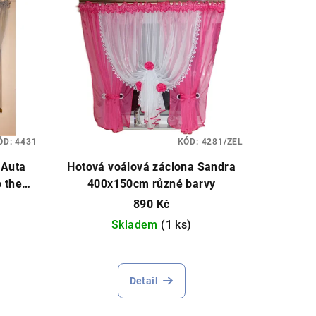
ÓD:
4431
KÓD:
4281/ZEL
 Auta
Hotová voálová záclona Sandra
 the
400x150cm různé barvy
cm
890 Kč
Skladem
(1 ks)
Průměrné
hodnocení
Detail
produktu
je