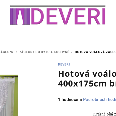
ZÁCLONY
/
ZÁCLONY DO BYTU A KUCHYNĚ
/
HOTOVÁ VOÁLOVÁ ZÁCLO
DEVERI
Hotová voálo
400x175cm b
Průměrné
1 hodnocení
Podrobnosti hod
hodnocení
produktu
Krásná bílá 