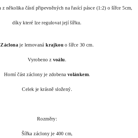
 z několika částí připevněných na řasící pásce (1:2) o šířce 5cm,
díky které lze regulovat její šířku.
Záclona
je lemovaná
krajkou
o šířce 30 cm.
Vyrobeno z
voálu
.
Horní část záclony je zdobena
volánkem
.
Celek je krásně složený.
Rozměry:
Šířka záclony je 400 cm,