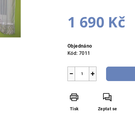
je
5,0
1 690 Kč
z
5
hvězdiček.
Měrná
cena:
Objednáno
Kód:
7011
−
+
Tisk
Zeptat se