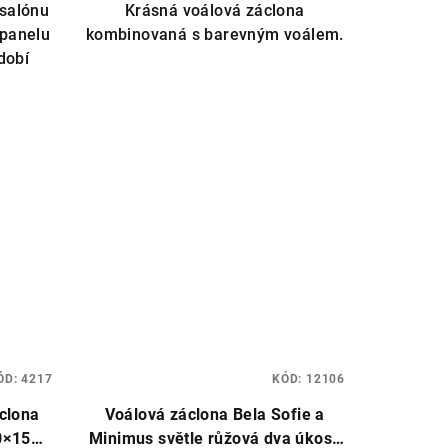
5,0
 salónu
Krásná voálová záclona
z
 panelu
kombinovaná s barevným voálem.
5
dobí
hvězdiček.
ÓD:
4217
KÓD:
12106
clona
Voálová záclona Bela Sofie a
0×150
Minimus světle růžová dva úkosy