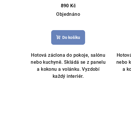
400x145cm
890 Kč
Objednáno
Do košíku
Hotová záclona do pokoje, salónu
Hotová
nebo kuchyně. Skládá se z panelu
nebo k
a kokonu a volánku. Vyzdobí
a k
každý interiér.