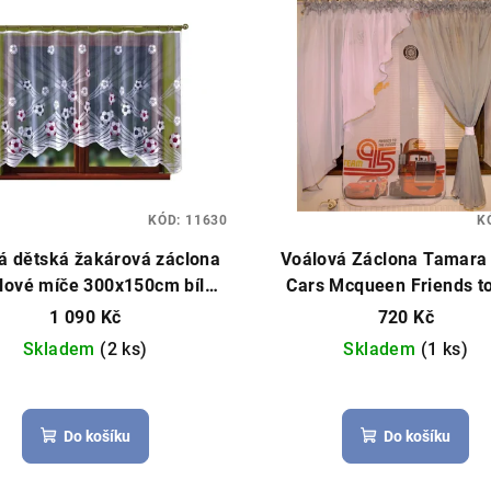
KÓD:
11630
K
á dětská žakárová záclona
Voálová Záclona Tamara
alové míče 300x150cm bílá
Cars Mcqueen Friends to
vá záclona, detský motiv
finish šedá 400x145
1 090 Kč
720 Kč
míčů, žakár
Skladem
(2 ks)
Skladem
(1 ks)
Do košíku
Do košíku