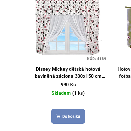
KÓD:
4189
Disney Mickey dětská hotová
Hotov
bavlněná záclona 300x150 cm
fotb
bílá
Čistý voál, můžeme ušít na
Hoto
990 Kč
míru
Skladem
(1 ks)
Do košíku