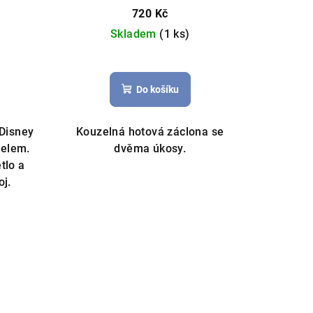
ová
400x145cm
720 Kč
ey
Skladem
(1 ks)
Do košíku
Disney
Kouzelná hotová záclona se
elem.
dvěma úkosy.
tlo a
oj.