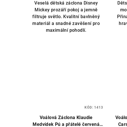
Veselá dětská záclona Disney
Děts
Mickey prozáří pokoj a jemně
mo
filtruje světlo. Kvalitní bavlněný
Přin
materiál a snadné zavěšení pro
hra
maximální pohodlí.
KÓD:
1413
Voálová Záclona Klaudie
Voálo
Medvídek Pú a přátelé červená
Car