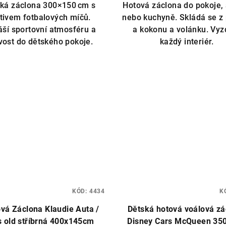
ká záclona 300×150 cm s
Hotová záclona do pokoje,
tivem fotbalových míčů.
nebo kuchyně. Skládá se z
áší sportovní atmosféru a
a kokonu a volánku. Vyz
vost do dětského pokoje.
každý interiér.
KÓD:
4434
K
vá Záclona Klaudie Auta /
Dětská hotová voálová zá
s old stříbrná 400x145cm
Disney Cars McQueen 35