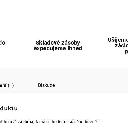
Ušijeme
do
Skladové zásoby
zácl
í
expedujeme ihned
ní (1)
Diskuze
oduktu
ní hotová
záclona
, která se hodí do každého interiéru.