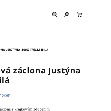
Hledat
Přihlášení
Nákupní
košík
NA JUSTÝNA 400X175CM BÍLÁ
vá záclona Justýna
ílá
nocení
záclona s krajkovým zdobením.