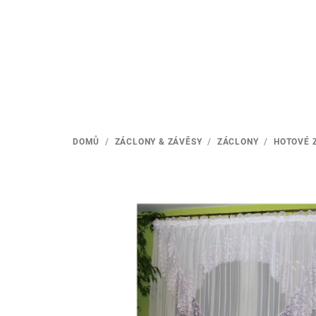
Přejít
na
obsah
DOMŮ
/
ZÁCLONY & ZÁVĚSY
/
ZÁCLONY
/
HOTOVÉ 