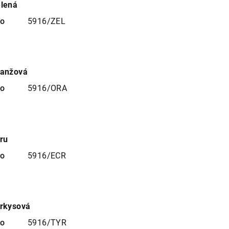
elená
no
5916/ZEL
ranžová
no
5916/ORA
ru
no
5916/ECR
yrkysová
no
5916/TYR