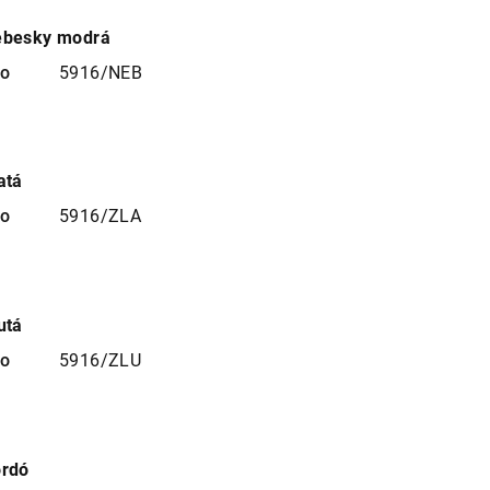
ebesky modrá
no
5916/NEB
atá
no
5916/ZLA
utá
no
5916/ZLU
ordó