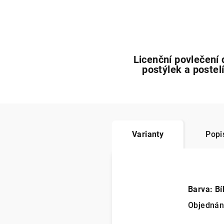
Licenční povlečení 
postýlek a postel
Varianty
Popi
Barva: Bí
Objedná