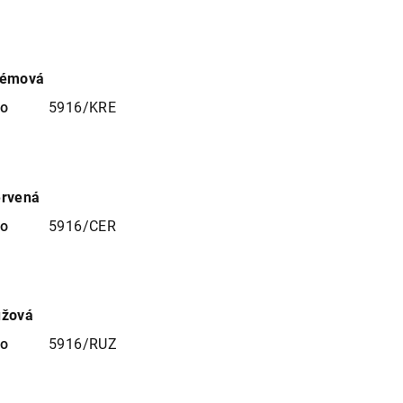
rémová
no
5916/KRE
ervená
no
5916/CER
ůžová
no
5916/RUZ