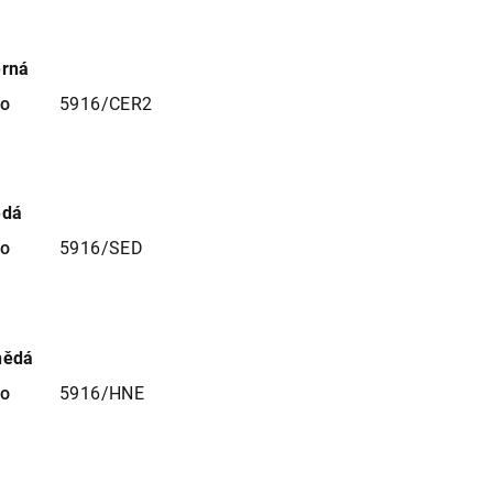
erná
no
5916/CER2
edá
no
5916/SED
nědá
no
5916/HNE