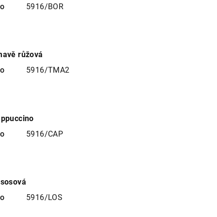
no
5916/BOR
mavě růžová
no
5916/TMA2
appuccino
no
5916/CAP
ososová
no
5916/LOS