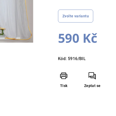
je
0,0
z
Zvolte variantu
5
hvězdiček.
590 Kč
Měrná
cena:
Kód:
5916/BIL
Tisk
Zeptat se