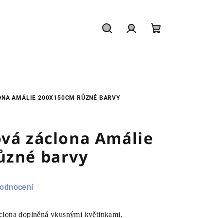
Hledat
Přihlášení
Nákupní
košík
ONA AMÁLIE 200X150CM RŮZNÉ BARVY
vá záclona Amálie
ůzné barvy
hodnocení
clona doplněná vkusnými květinkami.