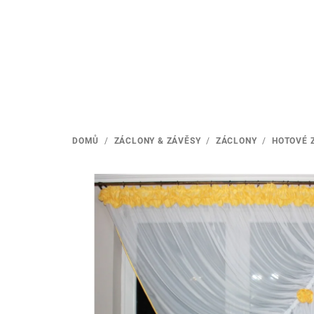
Přejít
na
obsah
DOMŮ
/
ZÁCLONY & ZÁVĚSY
/
ZÁCLONY
/
HOTOVÉ 