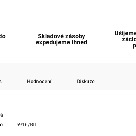
Ušijeme
do
Skladové zásoby
zácl
í
expedujeme ihned
s
Hodnocení
Diskuze
lá
no
5916/BIL