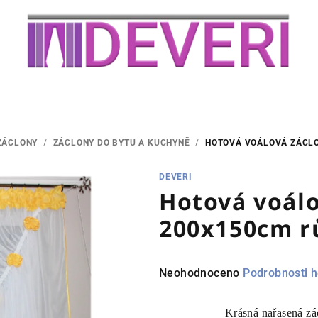
ZÁCLONY
/
ZÁCLONY DO BYTU A KUCHYNĚ
/
HOTOVÁ VOÁLOVÁ ZÁCL
DEVERI
Hotová voálo
200x150cm r
Průměrné
Neohodnoceno
Podrobnosti 
hodnocení
produktu
Krásná nařasená zá