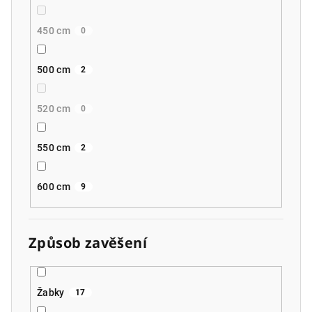
450 cm
0
500 cm
2
520 cm
0
550 cm
2
600 cm
9
Způsob zavěšení
Žabky
17