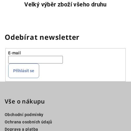
Velký výběr zboží všeho druhu
Odebírat newsletter
E-mail
Přihlásit se
Z
á
p
Vše o nákupu
a
Obchodní podmínky
t
Ochrana osobních údajů
í
Doprava a platba