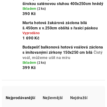
širokou saténovou stuhou 400x250cm hnědý
Skladem
(2 ks)
390 Kč
Marta hotová žakárová záclona bílá
š.450cm x v.250cm obšitá s řasící páskou
Vyprodáno
1 690 Kč
Budapešť balkonová hotová voálová záclona
s imitovanými zirkony 150x250 cm bílá
Čistý
voál, můžeme ušít na míru
Skladem
(2 ks)
399 Kč
Ř
a
Nejprodávanější
Nejlevnější
Nejdražší
z