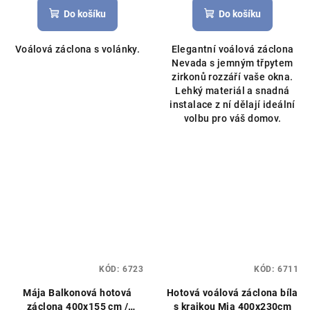
produktu
Do košíku
Do košíku
je
5,0
Voálová záclona s volánky.
Elegantní voálová záclona
z
Nevada s jemným třpytem
5
zirkonů rozzáří vaše okna.
hvězdiček.
Lehký materiál a snadná
instalace z ní dělají ideální
volbu pro váš domov.
KÓD:
6723
KÓD:
6711
Mája Balkonová hotová
Hotová voálová záclona bíla
záclona 400x155 cm /
s krajkou Mia 400x230cm