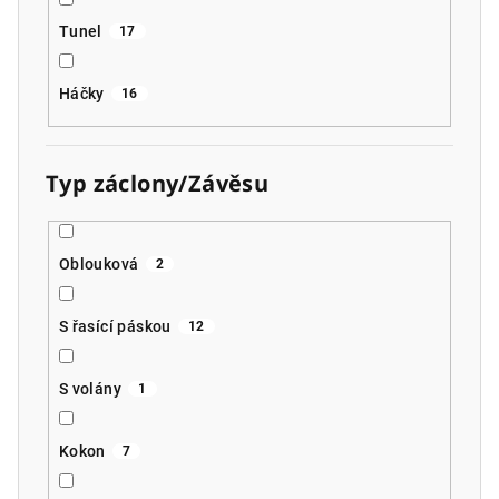
Tunel
17
Háčky
16
Typ záclony/Závěsu
Oblouková
2
S řasící páskou
12
S volány
1
Kokon
7