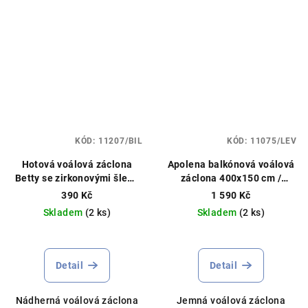
KÓD:
11207/BIL
KÓD:
11075/LEV
Hotová voálová záclona
Apolena balkónová voálová
Betty se zirkonovými šlemi
záclona 400x150 cm /
145x250cm 2 barvy
200x230 cm bílá
Čistý voál,
390 Kč
1 590 Kč
můžeme ušít na míru
Skladem
(2 ks)
Skladem
(2 ks)
Průměrné
hodnocení
produktu
Detail
Detail
je
5,0
Nádherná voálová záclona
Jemná voálová záclona
z