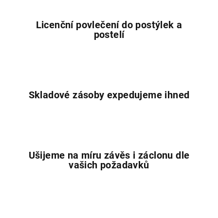
r
v
Licenční povlečení do postýlek a
k
postelí
y
v
ý
p
i
Skladové zásoby expedujeme ihned
s
u
Ušijeme na míru závěs i záclonu dle
vašich požadavků