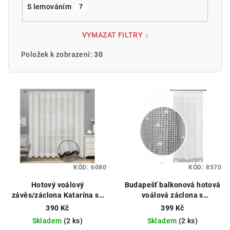
S lemováním
7
VYMAZAT FILTRY
Položek k zobrazení:
30
V
ý
p
i
s
p
KÓD:
6080
KÓD:
8570
r
o
Hotový voálový
Budapešť balkonová hotová
závěs/záclona Katarína se
voálová záclona s
d
širokou saténovou stuhou
imitovanými zirkony
390 Kč
399 Kč
u
400x250cm hnědý
150x250 cm bílá
Čistý voál,
Skladem
(2 ks)
Skladem
(2 ks)
můžeme ušít na míru