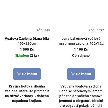
KÓD:
945
KÓD:
5697
Voálová Záclona Diana bílá
Lena balkónová voálová
400x230cm
nasbíraná záclona 400x150
cm / 200x230 cm bílá
Čistý
1 090 Kč
1 190 Kč
voál, můžeme ušít na míru
Skladem
(2 ks)
Objednáno
Průměrné
hodnocení
produktu
Do košíku
Do košíku
je
5,0
Krásná hotová dlouhá
Vzdušná voálová záclona
z
záclona, která lze proměnit
Lena se saténovým lemem
5
na různé varianty. Zdobená
přinese do vašeho domova
hvězdiček.
nápadnou krajkou.
jemnost a eleganci. Ideální
pro obývací pokoj, ložnici i