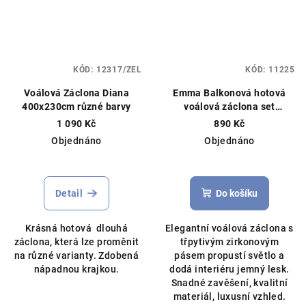
KÓD:
12317/ZEL
KÓD:
11225
Voálová Záclona Diana
Emma Balkonová hotová
400x230cm různé barvy
voálová záclona set
400x150 cm / 150x250 cm
1 090 Kč
890 Kč
bílá
Čistý voál, můžeme ušít
Objednáno
Objednáno
na míru
Detail
Do košíku
Krásná hotová dlouhá
Elegantní voálová záclona s
záclona, která lze proměnit
třpytivým zirkonovým
na různé varianty. Zdobená
pásem propustí světlo a
nápadnou krajkou.
dodá interiéru jemný lesk.
Snadné zavěšení, kvalitní
materiál, luxusní vzhled.