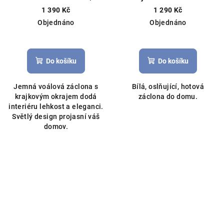
200x230 cm bílá
Čistý voál
1 390 Kč
1 290 Kč
doplněný krajkou, můžeme
Objednáno
Objednáno
ušít na míru
Do košíku
Do košíku
Jemná voálová záclona s
Bílá, oslňující, hotová
krajkovým okrajem dodá
záclona do domu.
interiéru lehkost a eleganci.
Světlý design projasní váš
domov.