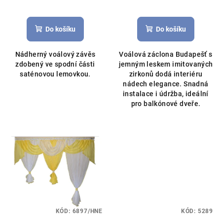
k
Průměrné
t
hodnocení
ů
produktu
Do košíku
Do košíku
je
5,0
Nádherný voálový závěs
Voálová záclona Budapešť s
z
zdobený ve spodní části
jemným leskem imitovaných
5
saténovou lemovkou.
zirkonů dodá interiéru
hvězdiček.
nádech elegance. Snadná
instalace i údržba, ideální
pro balkónové dveře.
KÓD:
6897/HNE
KÓD:
5289