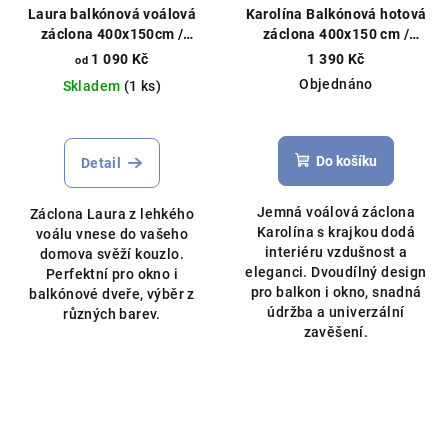
Laura balkónová voálová
Karolína Balkónová hotová
záclona 400x150cm /
záclona 400x150 cm /
200x230cm různé barvy
200x250 cm bílá
Čistý voál,
1 090 Kč
1 390 Kč
od
můžeme ušít na míru
Objednáno
Skladem
(1 ks)
Průměrné
hodnocení
produktu
Do košíku
Detail
je
5,0
Jemná voálová záclona
Záclona Laura z lehkého
z
Karolína s krajkou dodá
voálu vnese do vašeho
5
interiéru vzdušnost a
domova svěží kouzlo.
hvězdiček.
eleganci. Dvoudílný design
Perfektní pro okno i
pro balkon i okno, snadná
balkónové dveře, výběr z
údržba a univerzální
různých barev.
zavěšení.