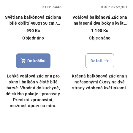
KÓD:
6446
KÓD:
6252/BIL
Světlana balkónová záclona
Voálová balkónová Záclona
bílé obšití 400x150 cm /
nařasená dva boky s květy
200x230 cm
Hotová
různé barvy 600x230cm
990 Kč
1 190 Kč
záclona, můžeme upravit na
Objednáno
Objednáno
míru
Průměrné
Průměrné
hodnocení
hodnocení
produktu
produktu
Do košíku
Detail
je
je
3,0
5,0
Lehká voálová záclona pro
Krásná balkónová záclona s
z
z
okno i balkón v čistě bílé
nařasenými úkosy na dvě
5
5
barvě. Vhodná do kuchyně,
strany zdobená květinkami.
hvězdiček.
hvězdiček.
dětského pokoje i pracovny.
Precizní zpracování,
možnost úprav na míru.