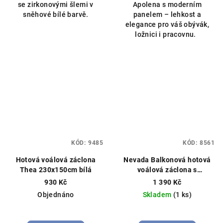
se zirkonovými šlemi v
Apolena s moderním
5
sněhové bílé barvě.
panelem – lehkost a
hvězdiček.
elegance pro váš obývák,
ložnici i pracovnu.
KÓD:
9485
KÓD:
8561
Hotová voálová záclona
Nevada Balkonová hotová
Thea 230x150cm bílá
voálová záclona s
imitovanými zirkony
930 Kč
1 390 Kč
550x250cm bílá
Čistý voál
Objednáno
Skladem
(1 ks)
zakončený zirkonovým
páskem, můžeme ušít na
Průměrné
míru
hodnocení