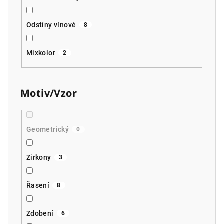
Odstíny vínové
8
Mixkolor
2
Motiv/Vzor
Geometrický
0
Zirkony
3
Řasení
8
Zdobení
6