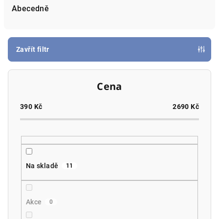
e
Abecedně
n
í
p
Zavřít filtr
r
o
Cena
d
u
390
Kč
2690
Kč
k
t
ů
Na skladě
11
Akce
0