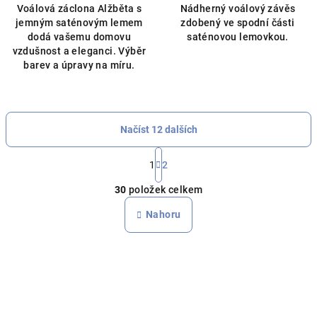
Voálová záclona Alžběta s
Nádherný voálový závěs
z
jemným saténovým lemem
zdobený ve spodní části
5
dodá vašemu domovu
saténovou lemovkou.
hvězdiček.
vzdušnost a eleganci. Výběr
barev a úpravy na míru.
Načíst 12 dalších
S
t
1
2
O
r
30
položek celkem
á
v
n
l
Nahoru
k
á
o
d
v
a
á
n
c
í
í
p