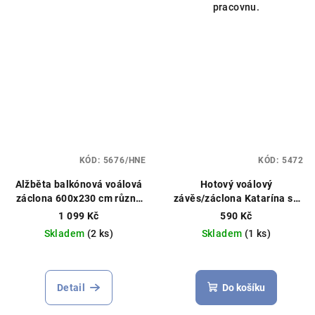
pracovnu.
KÓD:
5676/HNE
KÓD:
5472
Alžběta balkónová voálová
Hotový voálový
záclona 600x230 cm různé
závěs/záclona Katarína se
barvy
Čistý voál, můžeme
širokou saténovou stuhou
1 099 Kč
590 Kč
ušít na míru
400x250cm bílý
Skladem
(2 ks)
Skladem
(1 ks)
Průměrné
hodnocení
produktu
Detail
Do košíku
je
5,0