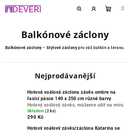
Přejít
na
obsah
Nákupní
Hledat
Přihlášení
Balkónové záclony
košík
Balkónové záclony
–
Stylové záclony
pro váš balkón a terasu.
Nejprodávanější
Hotová voálová záclona závěs ombre na
řasící pásce 140 x 250 cm různé barvy
Hotový voálový závěs, můžeme ušít na míru
Skladem
(2 ks)
290 Kč
Hotový voálový závěs/záclona Katarína se