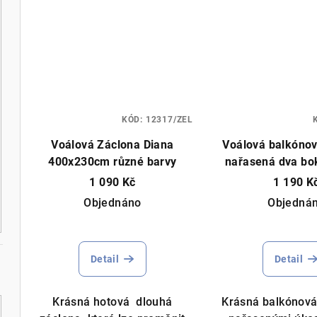
KÓD:
12317/ZEL
Voálová Záclona Diana
Voálová balkóno
400x230cm různé barvy
nařasená dva bok
různé barvy 6
1 090 Kč
1 190 K
Objednáno
Objedná
Prů
hod
Detail
Detail
pro
je
5,0
Krásná hotová dlouhá
Krásná balkónová
z