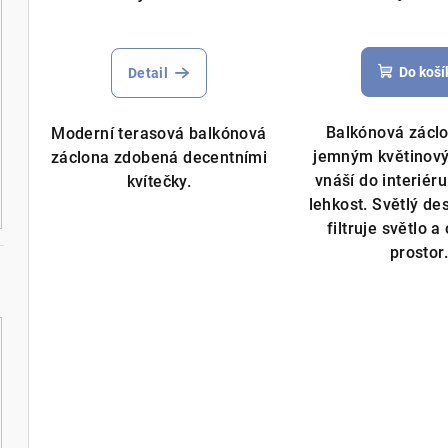
Průměrné
hodnocení
Do koší
Detail
produktu
je
5,0
Balkónová záclo
Moderní terasová balkónová
z
jemným květinov
záclona zdobená decentními
5
vnáší do interiér
kvítečky.
hvězdiček.
lehkost. Světlý de
filtruje světlo a
prostor