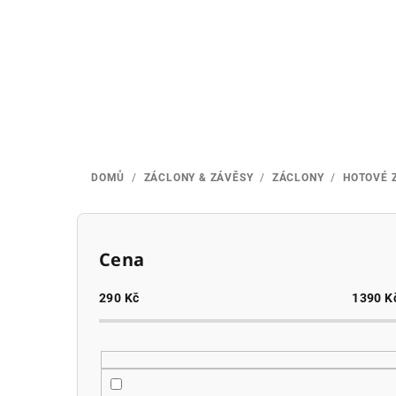
Přejít
na
obsah
DOMŮ
/
ZÁCLONY & ZÁVĚSY
/
ZÁCLONY
/
HOTOVÉ 
P
o
Cena
s
290
Kč
1390
K
t
r