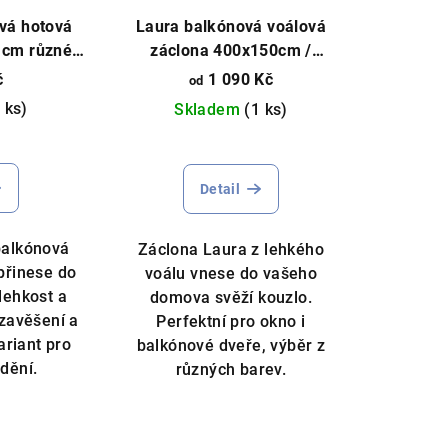
vá hotová
Laura balkónová voálová
 cm různé
záclona 400x150cm /
můžeme ušít
200x230cm různé barvy
č
1 090 Kč
od
 ks)
Skladem
(1 ks)
Průměrné
hodnocení
Detail
produktu
je
5,0
balkónová
Záclona Laura z lehkého
z
přinese do
voálu vnese do vašeho
5
lehkost a
domova svěží kouzlo.
hvězdiček.
zavěšení a
Perfektní pro okno i
ariant pro
balkónové dveře, výběr z
dění.
různých barev.