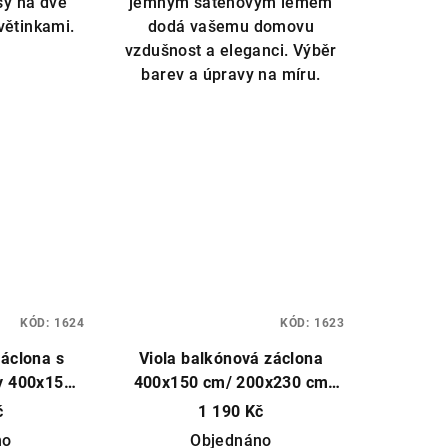
sy na dvě
jemným saténovým lemem
větinkami.
dodá vašemu domovu
zdiček.
vzdušnost a eleganci. Výběr
barev a úpravy na míru.
KÓD:
1624
KÓD:
1623
áclona s
Viola balkónová záclona
y 400x150
400x150 cm/ 200x230 cm
Čistý voál,
různé barvy
Hotová záclona,
č
1 190 Kč
na míru
můžeme ušít na míru
no
Objednáno