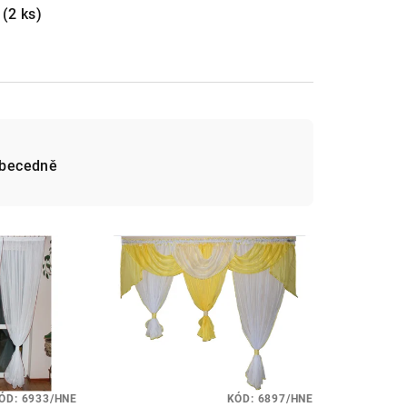
m
(2 ks)
becedně
ÓD:
6933/HNE
KÓD:
6897/HNE