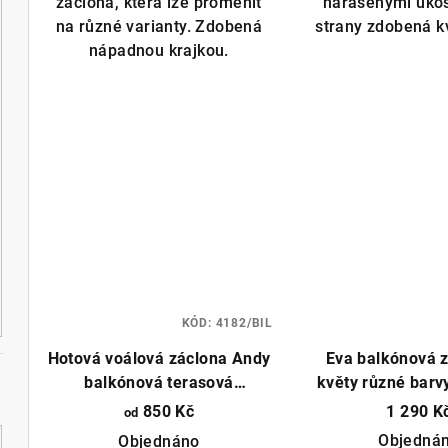
záclona, která lze proměnit
nařasenými úko
5
na různé varianty. Zdobená
strany zdobená k
hvě
nápadnou krajkou.
KÓD:
4182/BIL
Hotová voálová záclona Andy
Eva balkónová z
balkónová terasová
květy různé barv
420x230cm různé barvy
cm/ 200x230 cm
850 Kč
1 290 K
od
můžeme ušít 
Objedná
Objednáno