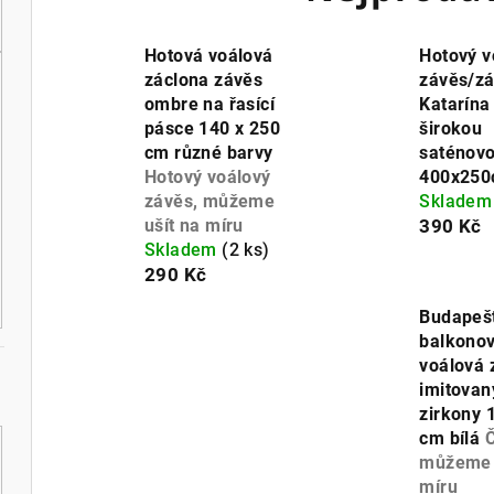
Hotová voálová
Hotový v
záclona závěs
závěs/zá
ombre na řasící
Katarína
pásce 140 x 250
širokou
cm různé barvy
saténovo
Hotový voálový
400x250
závěs, můžeme
Sklade
ušít na míru
390 Kč
Skladem
(2 ks)
290 Kč
Budapeš
balkonov
voálová 
imitovan
zirkony 
cm bílá
Č
můžeme 
míru