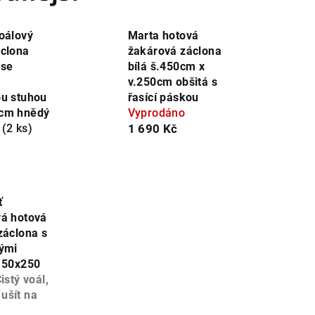
oálový
Marta hotová
clona
žakárová záclona
 se
bílá š.450cm x
v.250cm obšitá s
u stuhou
řasící páskou
cm hnědý
Vyprodáno
m
(2 ks)
1 690 Kč
ť
á hotová
záclona s
ými
150x250
istý voál,
ušít na