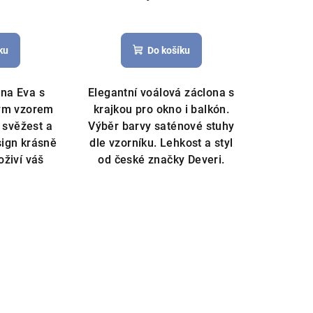
ku
Do košíku
na Eva s
Elegantní voálová záclona s
ým vzorem
krajkou pro okno i balkón.
u svěžest a
Výběr barvy saténové stuhy
sign krásně
dle vzorníku. Lehkost a styl
 oživí váš
od české značky Deveri.
.