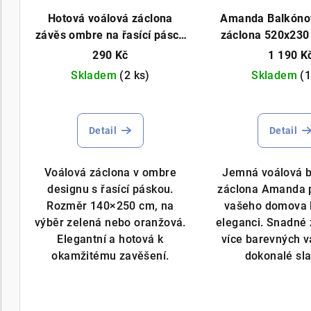
p
o
Hotová voálová záclona
Amanda Balkóno
r
d
závěs ombre na řasící pásce
záclona 520x230
o
140 x 250 cm různé barvy
barvy
Čistý voál, 
u
290 Kč
1 190 K
Hotový voálový závěs,
na míru
d
Skladem
(2 ks)
Skladem
(1
k
můžeme ušít na míru
u
Průměrné
t
hodnocení
k
Detail
Detail
ů
produktu
je
t
5,0
Voálová záclona v ombre
Jemná voálová 
ů
z
designu s řasící páskou.
záclona Amanda 
5
Rozměr 140×250 cm, na
vašeho domova 
hvězdiček.
výběr zelená nebo oranžová.
eleganci. Snadné 
Elegantní a hotová k
více barevných v
okamžitému zavěšení.
dokonalé sla