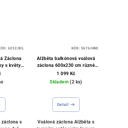
KÓD:
6252/BIL
KÓD:
5676/HNE
vá Záclona
Alžběta balkónová voálová
y s květy
záclona 600x230 cm různé
00x230cm
barvy
Čistý voál, můžeme ušít
č
1 099 Kč
na míru
no
Skladem
(2 ks)
měrné
nocení
Detail
duktu
 záclona s
Voálová záclona Alžběta s