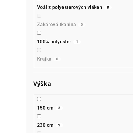
Voál z polyesterových vláken
8
Žakárová tkanina
0
100% polyester
1
Krajka
0
Výška
150 cm
3
230 cm
9