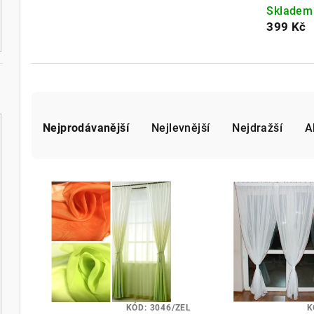
Sklade
399 Kč
Ř
a
Nejprodávanější
Nejlevnější
Nejdražší
A
z
V
e
ý
n
p
í
i
p
s
r
KÓD:
3046/ZEL
K