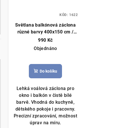
KÓD:
1622
Světlana balkónová záclona
různé barvy 400x150 cm /
200x230 cm
Čistý voál,
990 Kč
můžeme ušít na míru
Objednáno
Do košíku
Lehká voálová záclona pro
okno i balkón v čistě bílé
barvě. Vhodná do kuchyně,
dětského pokoje i pracovny.
Precizní zpracování, možnost
úprav na míru.