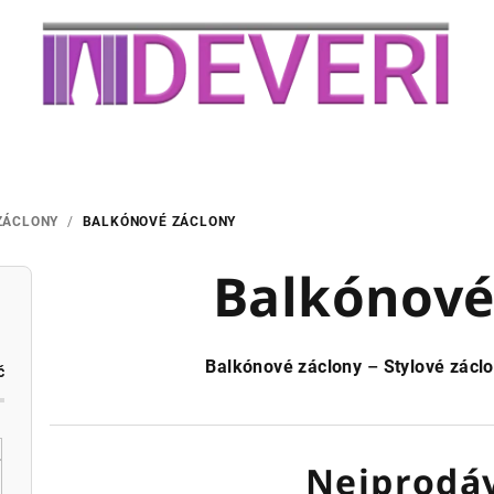
ZÁCLONY
/
BALKÓNOVÉ ZÁCLONY
Balkónové
Balkónové záclony
–
Stylové zácl
č
Nejprodáv