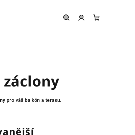
Hledat
Přihlášení
Nákupní
košík
 záclony
ony
pro váš balkón a terasu.
anější