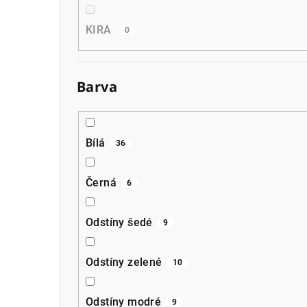
KIRA
0
Barva
Bílá
36
Černá
6
Odstíny šedé
9
Odstíny zelené
10
Odstíny modré
9