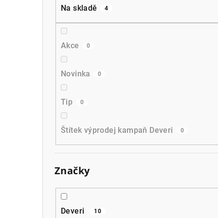
a
Na skladě
4
n
n
Akce
0
í
p
Novinka
0
a
Tip
0
n
e
Štítek výprodej kampaň Deveri
0
l
Značky
Deveri
10