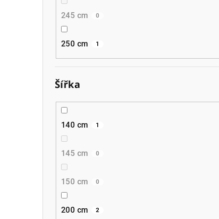
245 cm
0
250 cm
1
Šířka
140 cm
1
145 cm
0
150 cm
0
200 cm
2