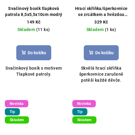
Svačinový boxík tlapková
Hrací skříňka/šperkovnice
patrola 8,5x5,5x10cm modrý
se zrcátkem a hvězdou
14x11x10cm růžová
149 Kč
329 Kč
Skladem
(11 ks)
Skladem
(1 ks)
Do košíku
Do košíku
Svačinkový boxík s motivem
Skvělá hrací skříňka
Tlapkové patroly.
šperkovnice zaručeně
potěší každé děvče.
Novinka
Novinka
Tip
Tip
Skladem
Skladem