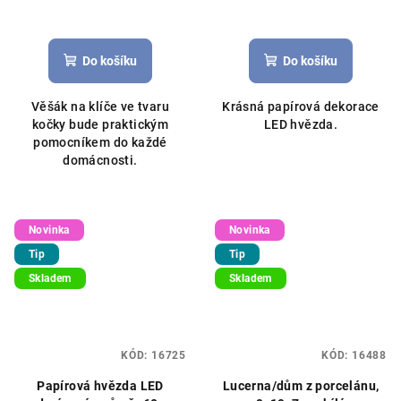
Do košíku
Do košíku
Věšák na klíče ve tvaru
Krásná papírová dekorace
kočky bude praktickým
LED hvězda.
pomocníkem do každé
domácnosti.
Novinka
Novinka
Tip
Tip
Skladem
Skladem
KÓD:
16725
KÓD:
16488
Papírová hvězda LED
Lucerna/dům z porcelánu,