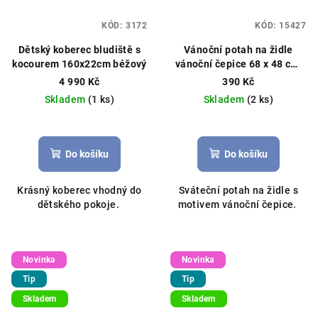
KÓD:
3172
KÓD:
15427
Dětský koberec bludiště s
Vánoční potah na židle
kocourem 160x22cm béžový
vánoční čepice 68 x 48 cm,
4ks červený
4 990 Kč
390 Kč
Skladem
(1 ks)
Skladem
(2 ks)
Do košíku
Do košíku
Krásný koberec vhodný do
Sváteční potah na židle s
dětského pokoje.
motivem vánoční čepice.
Novinka
Novinka
Tip
Tip
Skladem
Skladem