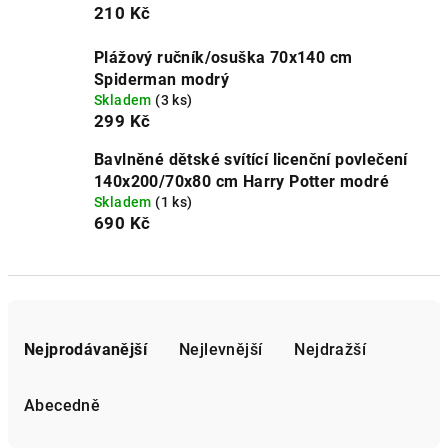
210 Kč
Plážový ručník/osuška 70x140 cm
Spiderman modrý
Skladem
(3 ks)
299 Kč
Bavlněné dětské svítící licenční povlečení
140x200/70x80 cm Harry Potter modré
Skladem
(1 ks)
690 Kč
Ř
a
Nejprodávanější
Nejlevnější
Nejdražší
z
e
Abecedně
n