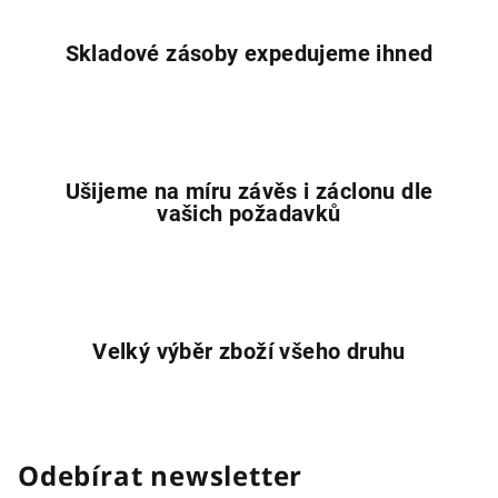
p
i
Skladové zásoby expedujeme ihned
s
u
Ušijeme na míru závěs i záclonu dle
vašich požadavků
Velký výběr zboží všeho druhu
Odebírat newsletter