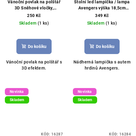
Vánoční povlak na polštář
Stolní led lampička / lampa
3D Sněhové vločky,
Avengers výška 18,5cm
45x45cm červený
modrá
250 Kč
349 Kč
Skladem
(1 ks)
Skladem
(1 ks)
Do košíku
Do košíku
Vánoční povlak na polštář s
Nádherná lampička s autem
3D efektem.
hrdinů Avengers.
Novinka
Novinka
Skladem
Skladem
KÓD:
16287
KÓD:
16284