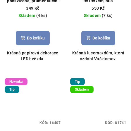
podsvícená, průměr 60cm,
9x19x7cm, bílá
bílá
349 Kč
550 Kč
Skladem
(4 ks)
Skladem
(7 ks)
Do košíku
Do košíku
Krásná papírová dekorace
Krásná lucerna/dům, která
LED hvězda.
ozdobí Váš domov.
Novinka
Tip
Tip
Skladem
KÓD:
16407
KÓD:
81741