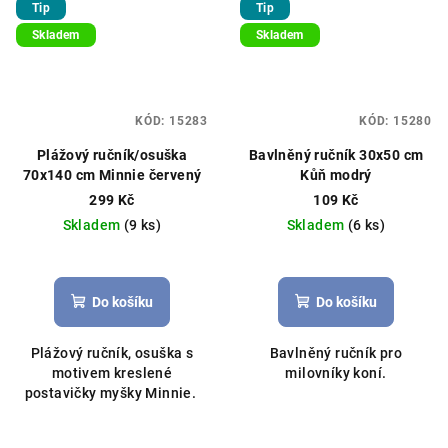
Tip
Tip
Skladem
Skladem
KÓD:
15283
KÓD:
15280
Plážový ručník/osuška
Bavlněný ručník 30x50 cm
70x140 cm Minnie červený
Kůň modrý
299 Kč
109 Kč
Skladem
(9 ks)
Skladem
(6 ks)
Do košíku
Do košíku
Plážový ručník, osuška s
Bavlněný ručník pro
motivem kreslené
milovníky koní.
postavičky myšky Minnie.