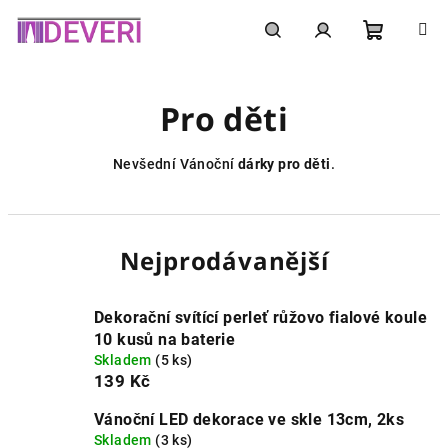
Přejít
na
obsah
Nákupní
Hledat
Přihlášení
Pro děti
košík
Nevšední Vánoční
dárky pro děti
.
Nejprodávanější
Dekorační svítící perleť růžovo fialové koule
10 kusů na baterie
Skladem
(5 ks)
139 Kč
Vánoční LED dekorace ve skle 13cm, 2ks
Skladem
(3 ks)