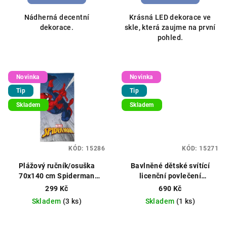
Nádherná decentní
Krásná LED dekorace ve
dekorace.
skle, která zaujme na první
pohled.
Novinka
Novinka
Tip
Tip
Skladem
Skladem
KÓD:
15286
KÓD:
15271
Plážový ručník/osuška
Bavlněné dětské svítící
70x140 cm Spiderman
licenční povlečení
modrý
140x200/70x80 cm Harry
299 Kč
690 Kč
Potter modré
Skladem
(3 ks)
Skladem
(1 ks)