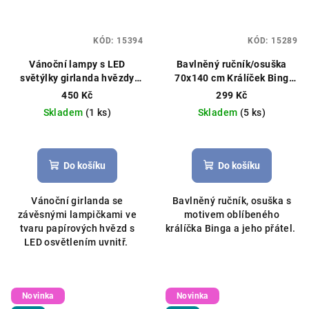
KÓD:
15394
KÓD:
15289
Vánoční lampy s LED
Bavlněný ručník/osuška
světýlky girlanda hvězdy
70x140 cm Králíček Bing
bílá 120 cm
různé barvy
450 Kč
299 Kč
Skladem
(1 ks)
Skladem
(5 ks)
Do košíku
Do košíku
Vánoční girlanda se
Bavlněný ručník, osuška s
závěsnými lampičkami ve
motivem oblíbeného
tvaru papírových hvězd s
králíčka Binga a jeho přátel.
LED osvětlením uvnitř.
Novinka
Novinka