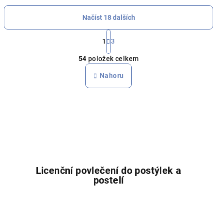
Načíst 18 dalších
S
t
1
3
O
r
54
položek celkem
á
v
n
l
Nahoru
k
á
o
d
v
a
á
n
c
í
í
p
r
v
Licenční povlečení do postýlek a
k
postelí
y
v
ý