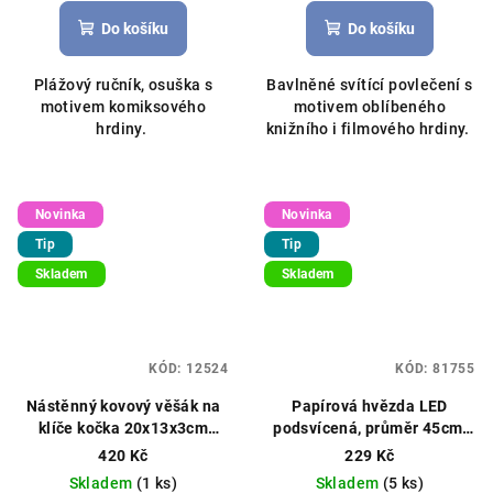
Do košíku
Do košíku
Plážový ručník, osuška s
Bavlněné svítící povlečení s
motivem komiksového
motivem oblíbeného
hrdiny.
knižního i filmového hrdiny.
Novinka
Novinka
Tip
Tip
Skladem
Skladem
KÓD:
12524
KÓD:
81755
Nástěnný kovový věšák na
Papírová hvězda LED
klíče kočka 20x13x3cm
podsvícená, průměr 45cm,
černý
bílá
420 Kč
229 Kč
Skladem
(1 ks)
Skladem
(5 ks)