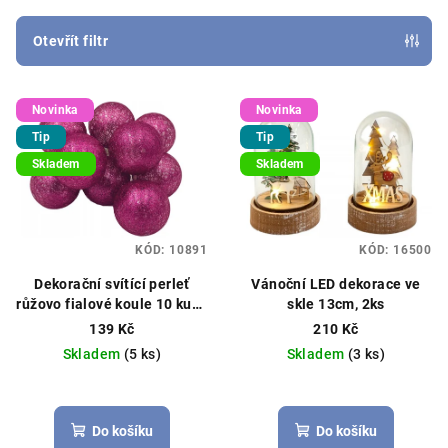
í
p
Otevřít filtr
r
V
o
Novinka
Novinka
ý
d
Tip
Tip
p
u
Skladem
Skladem
i
k
s
t
p
ů
KÓD:
10891
KÓD:
16500
r
o
Dekorační svítící perleť
Vánoční LED dekorace ve
růžovo fialové koule 10 kusů
skle 13cm, 2ks
d
na baterie
139 Kč
210 Kč
u
Skladem
(5 ks)
Skladem
(3 ks)
k
t
ů
Do košíku
Do košíku