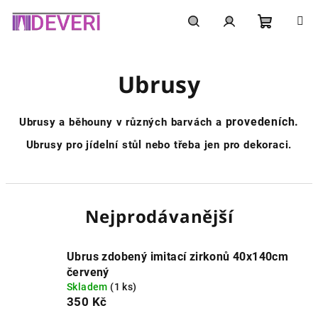
Přejít
na
obsah
Nákupní
Hledat
Přihlášení
Ubrusy
košík
provedeních.
Ubrusy
a
běhouny
v různých barvách a
Ubrusy pro jídelní stůl
nebo třeba jen pro dekoraci.
Nejprodávanější
Ubrus zdobený imitací zirkonů 40x140cm
červený
Skladem
(1 ks)
350 Kč