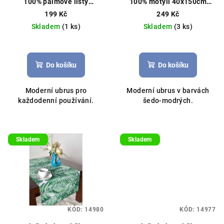
100% palmové listy
100% motýli 40x150cm
d
40x100cm šedý
modrý
199 Kč
249 Kč
u
Skladem
(1 ks)
Skladem
(3 ks)
k
t
ů
Do košíku
Do košíku
Moderní ubrus pro
Moderní ubrus v barvách
každodenní používání.
šedo-modrých.
Skladem
Skladem
KÓD:
14980
KÓD:
14977