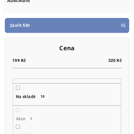
e
Abecedně
n
í
p
Zavřít filtr
r
o
Cena
d
u
199
Kč
320
Kč
k
t
ů
Na skladě
10
Akce
0