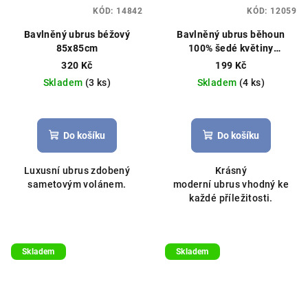
KÓD:
14842
KÓD:
12059
Bavlněný ubrus béžový
Bavlněný ubrus běhoun
85x85cm
100% šedé květiny
40x100cm bílý
320 Kč
199 Kč
Skladem
(3 ks)
Skladem
(4 ks)
Do košíku
Do košíku
Luxusní ubrus zdobený
Krásný
sametovým volánem.
moderní ubrus vhodný ke
každé příležitosti.
Skladem
Skladem