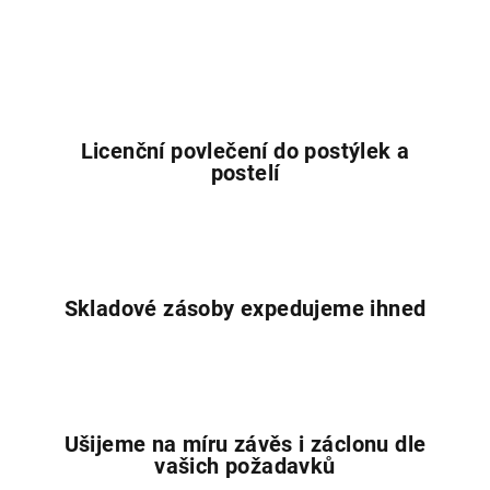
l
á
d
a
c
í
Licenční povlečení do postýlek a
p
postelí
r
v
k
y
v
Skladové zásoby expedujeme ihned
ý
p
i
s
u
Ušijeme na míru závěs i záclonu dle
vašich požadavků