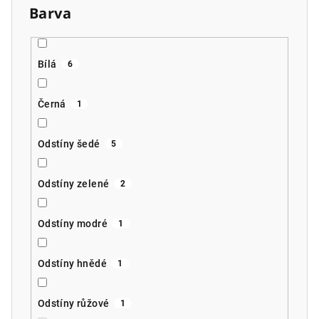
Barva
Bílá
6
Černá
1
Odstíny šedé
5
Odstíny zelené
2
Odstíny modré
1
Odstíny hnědé
1
Odstíny růžové
1