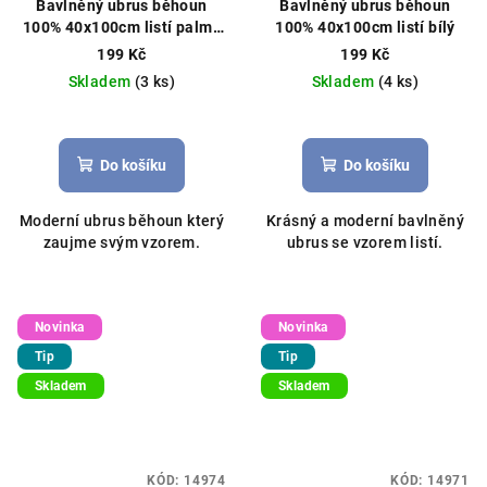
Bavlněný ubrus běhoun
Bavlněný ubrus běhoun
100% 40x100cm listí palmy
100% 40x100cm listí bílý
bílý
199 Kč
199 Kč
Skladem
(3 ks)
Skladem
(4 ks)
Do košíku
Do košíku
Moderní ubrus běhoun který
Krásný a moderní bavlněný
zaujme svým vzorem.
ubrus se vzorem listí.
Novinka
Novinka
Tip
Tip
Skladem
Skladem
KÓD:
14974
KÓD:
14971