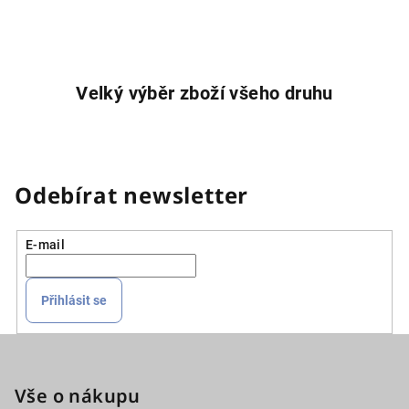
Velký výběr zboží všeho druhu
Odebírat newsletter
E-mail
Přihlásit se
Z
á
p
Vše o nákupu