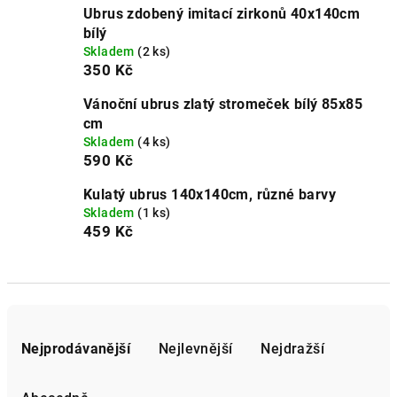
Ubrus zdobený imitací zirkonů 40x140cm
bílý
Skladem
(2 ks)
350 Kč
Vánoční ubrus zlatý stromeček bílý 85x85
cm
Skladem
(4 ks)
590 Kč
Kulatý ubrus 140x140cm, různé barvy
Skladem
(1 ks)
459 Kč
Ř
a
Nejprodávanější
Nejlevnější
Nejdražší
z