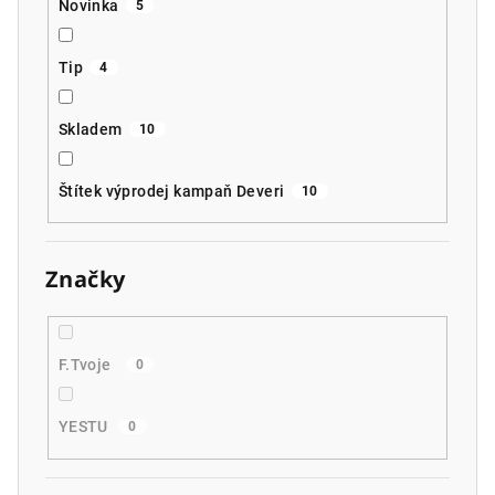
Novinka
5
Tip
4
Skladem
10
Štítek výprodej kampaň Deveri
10
Značky
F.Tvoje
0
YESTU
0