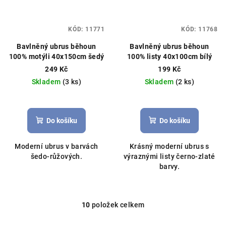
KÓD:
11771
KÓD:
11768
Bavlněný ubrus běhoun
Bavlněný ubrus běhoun
100% motýli 40x150cm šedý
100% listy 40x100cm bílý
249 Kč
199 Kč
Skladem
(3 ks)
Skladem
(2 ks)
Do košíku
Do košíku
Moderní ubrus v barvách
Krásný moderní ubrus s
šedo-růžových.
výraznými listy černo-zlaté
barvy.
10
položek celkem
O
v