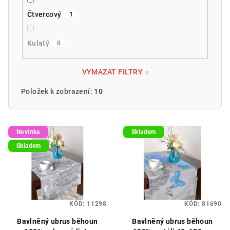
Čtvercový
1
Kulatý
0
VYMAZAT FILTRY
Položek k zobrazení:
10
V
Novinka
Skladem
ý
Skladem
p
i
s
p
KÓD:
11298
KÓD:
81690
r
o
Bavlněný ubrus běhoun
Bavlněný ubrus běhoun