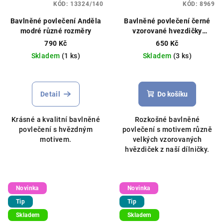
KÓD:
13324/140
KÓD:
8969
Bavlněné povlečení Anděla
Bavlněné povlečení černé
modré různé rozměry
vzorované hvezdičky
140x200cm / 70x80cm bílé
790 Kč
650 Kč
Skladem
(1 ks)
Skladem
(3 ks)
Detail
Do košíku
Krásné a kvalitní bavlněné
Rozkošné bavlněné
povlečení s hvězdným
povlečení s motivem různě
motivem.
velkých vzorovaných
hvězdiček z naší dílničky.
Novinka
Novinka
Tip
Tip
Skladem
Skladem