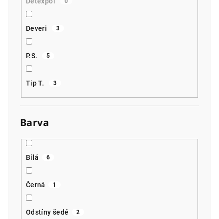
Detexpol
0
Deveri
3
P.S.
5
Tip T.
3
Barva
Bílá
6
Černá
1
Odstíny šedé
2