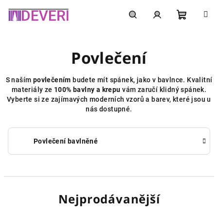
Přejít
na
obsah
Nákupní
Hledat
Přihlášení
Povlečení
košík
S naším
povlečením
budete mít spánek, jako v bavlnce. Kvalitní
materiály ze
100% bavlny a krepu
vám zaručí klidný spánek.
Vyberte si ze zajímavých moderních vzorů a barev, které jsou u
nás dostupné.
Povlečení bavlněné
Nejprodávanější