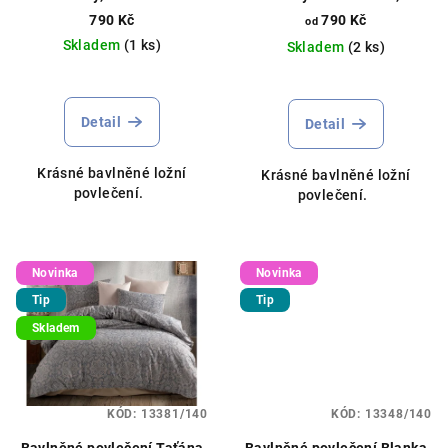
d
rozměry
790 Kč
790 Kč
od
u
Skladem
(1 ks)
Skladem
(2 ks)
k
t
ů
Detail
Detail
Krásné bavlněné ložní
Krásné bavlněné ložní
povlečení.
povlečení.
Novinka
Novinka
Tip
Tip
Skladem
KÓD:
13381/140
KÓD:
13348/140
Bavlněné povlečení Taťána
Bavlněné povlečení Blanka