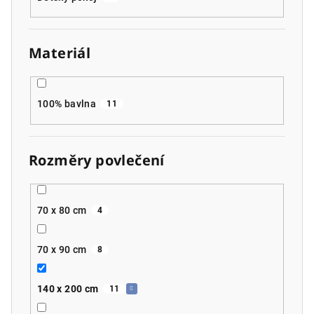
Materiál
100% bavlna
11
Rozměry povlečení
70 x 80 cm
4
70 x 90 cm
8
140 x 200 cm
11