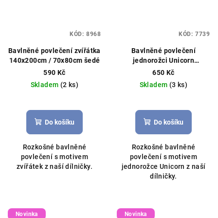
KÓD:
8968
KÓD:
7739
Bavlněné povlečení zvířátka
Bavlněné povlečení
140x200cm / 70x80cm šedé
jednorožci Unicorn
140x200cm / 70x80cm
590 Kč
650 Kč
mátové
Skladem
(2 ks)
Skladem
(3 ks)
Do košíku
Do košíku
Rozkošné bavlněné
Rozkošné bavlněné
povlečení s motivem
povlečení s motivem
zvířátek z naší dílničky.
jednorožce Unicorn z naší
dílničky.
Novinka
Novinka