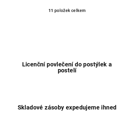
11
položek celkem
O
v
l
á
d
a
c
í
Licenční povlečení do postýlek a
p
postelí
r
v
k
y
v
Skladové zásoby expedujeme ihned
ý
p
i
s