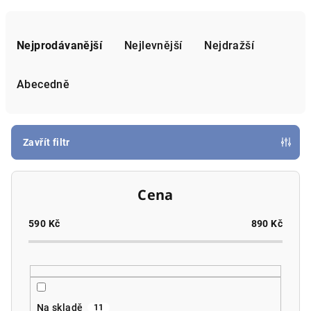
Ř
a
Nejprodávanější
Nejlevnější
Nejdražší
z
e
Abecedně
n
í
p
Zavřít filtr
r
o
Cena
d
u
590
Kč
890
Kč
k
t
ů
Na skladě
11