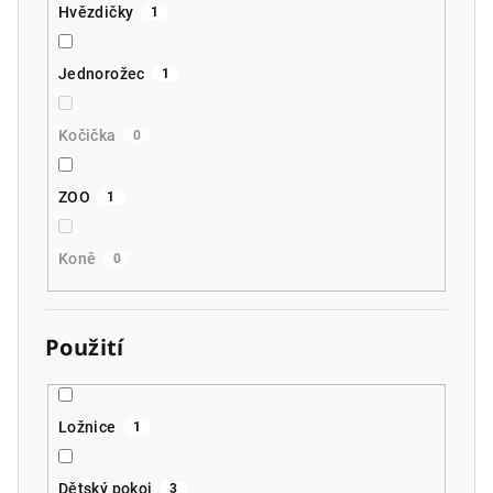
Hvězdičky
1
Jednorožec
1
Kočička
0
ZOO
1
Koně
0
Použití
Ložnice
1
Dětský pokoj
3