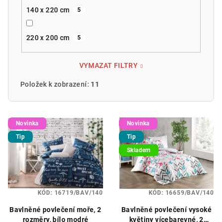
140 x 220 cm
5
220 x 200 cm
5
VYMAZAT FILTRY
Položek k zobrazení:
11
V
Novinka
Novinka
ý
Tip
Tip
p
Skladem
i
s
p
KÓD:
16719/BAV/140
KÓD:
16659/BAV/140
r
o
Bavlněné povlečení moře, 2
Bavlněné povlečení vysoké
rozměry, bílo modré
květiny vícebarevné, 2