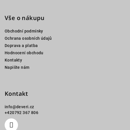
Z
á
p
Vše o nákupu
a
Obchodní podmínky
t
Ochrana osobních údajů
í
Doprava a platba
Hodnocení obchodu
Kontakty
Napište nám
Kontakt
info
@
deveri.cz
+420792 367 806