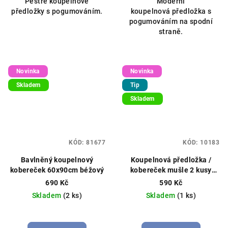
Pestré koupelnové
Moderní
předložky s pogumováním.
koupelnová předložka s
pogumováním na spodní
straně.
Novinka
Novinka
Skladem
Tip
Skladem
KÓD:
81677
KÓD:
10183
Bavlněný koupelnový
Koupelnová předložka /
kobereček 60x90cm béžový
kobereček mušle 2 kusy
50x80cm+50x40cm béžový
690 Kč
590 Kč
Skladem
(2 ks)
Skladem
(1 ks)