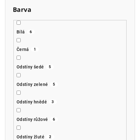
Barva
Bílá
6
Černá
1
Odstíny šedé
5
Odstíny zelené
5
Odstíny hnědé
3
Odstíny růžové
6
Odstíny žluté
2