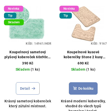
V
Novinka
Novinka
ý
Tip
Tip
p
Skladem
i
s
p
KÓD:
14941/HOR
KÓD:
9167
r
o
Koupelnový sametový
Koupelnové kusové
plyšový kobereček 60x90cm
koberečky Stone 2 kusy
d
různé barvy
80x50/40x50cm bežový
390 Kč
690 Kč
u
Skladem
(1 ks)
Skladem
(1 ks)
k
t
ů
Detail
Do košíku
Krásný sametový kobereček
Krásné moderní koberečky,
který zútulní místnost.
vhodné do všech typů
koupelen i toalet.