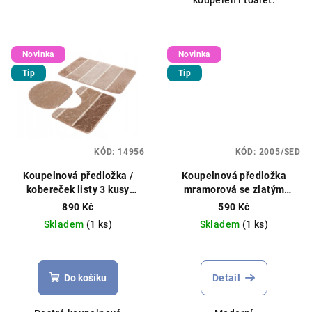
Novinka
Novinka
Tip
Tip
KÓD:
14956
KÓD:
2005/SED
Koupelnová předložka /
Koupelnová předložka
kobereček listy 3 kusy
mramorová se zlatým
50x80cm+40x50cm+45x40cm
zdobením
890 Kč
590 Kč
béžový
protiskluzová,50x80cm,
Skladem
(1 ks)
Skladem
(1 ks)
různé barvy
Do košíku
Detail