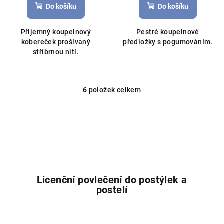
Do košíku
Do košíku
Přijemný koupelnový
Pestré koupelnové
kobereček prošívaný
předložky s pogumováním.
stříbrnou nití.
6
položek celkem
O
v
l
á
d
a
c
í
Licenční povlečení do postýlek a
p
postelí
r
v
k