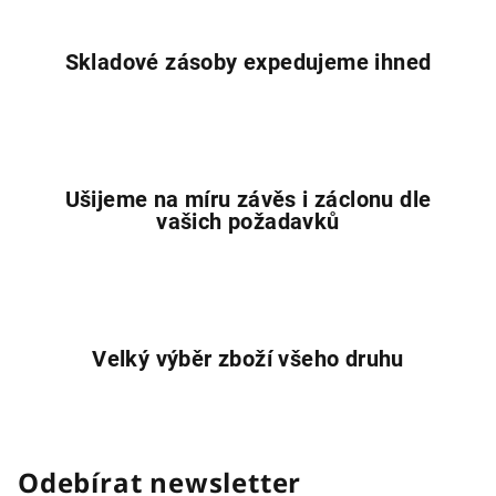
y
v
Skladové zásoby expedujeme ihned
ý
p
i
s
u
Ušijeme na míru závěs i záclonu dle
vašich požadavků
Velký výběr zboží všeho druhu
Odebírat newsletter