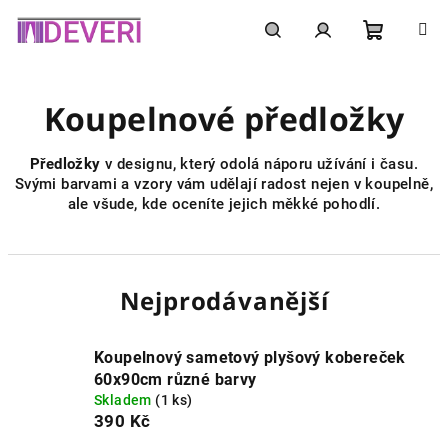
Přejít
na
obsah
Nákupní
Hledat
Přihlášení
Koupelnové předložky
košík
Předložky
v designu, který odolá náporu užívání i času.
Svými barvami a vzory vám udělají radost nejen v koupelně,
ale všude, kde oceníte jejich měkké pohodlí.
Nejprodávanější
Koupelnový sametový plyšový kobereček
60x90cm různé barvy
Skladem
(1 ks)
390 Kč