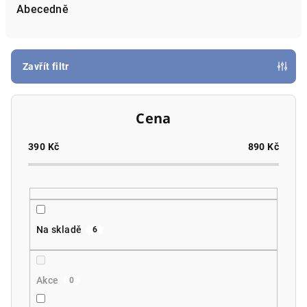
e
Abecedně
n
í
p
Zavřít filtr
r
o
Cena
d
u
390
Kč
890
Kč
k
t
ů
Na skladě
6
Akce
0