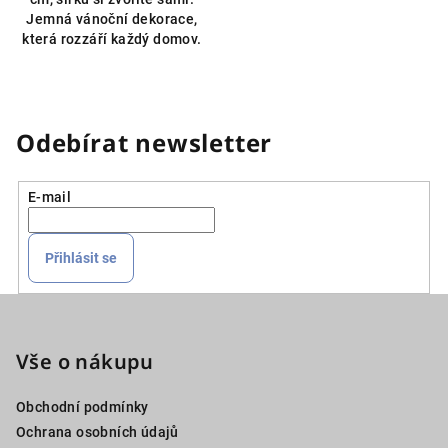
Jemná vánoční dekorace,
která rozzáří každý domov.
Odebírat newsletter
E-mail
Přihlásit se
Z
á
p
Vše o nákupu
a
Obchodní podmínky
t
Ochrana osobních údajů
í