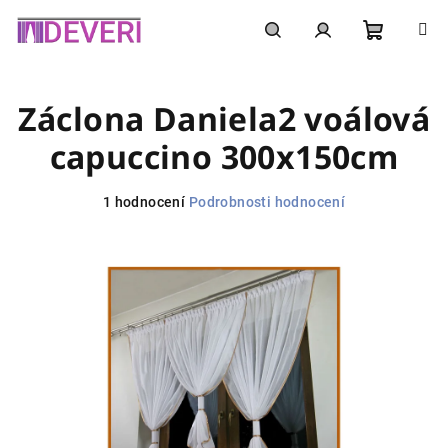
Přejít
na
obsah
Nákupní
Hledat
Přihlášení
Záclona Daniela2 voálová
košík
capuccino 300x150cm
Průměrné
1 hodnocení
Podrobnosti hodnocení
hodnocení
produktu
je
5,0
z
5
hvězdiček.