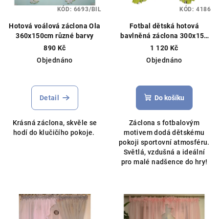
KÓD:
6693/BIL
KÓD:
4186
Hotová voálová záclona Ola
Fotbal dětská hotová
360x150cm různé barvy
bavlněná záclona 300x150
cm zelená
Záclonový
890 Kč
1 120 Kč
materiál, ušijeme na míru
Objednáno
Objednáno
Detail
Do košíku
Krásná záclona, skvěle se
Záclona s fotbalovým
hodí do klučičího pokoje.
motivem dodá dětskému
pokoji sportovní atmosféru.
Světlá, vzdušná a ideální
pro malé nadšence do hry!