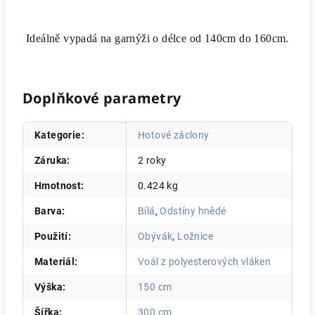
Ideálně vypadá na garnýži o délce od 140cm do 160cm.
Doplňkové parametry
Kategorie
:
Hotové záclony
Záruka
:
2 roky
Hmotnost
:
0.424 kg
Barva
:
Bílá
,
Odstíny hnědé
Použití
:
Obývák
,
Ložnice
Materiál
:
Voál z polyesterových vláken
Výška
:
150 cm
Šířka
:
300 cm