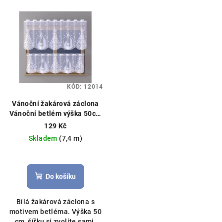
KÓD:
12014
Vánoční žakárová záclona
Vánoční betlém výška 50cm
bílá
Vánoční záclona, možné
129 Kč
obšití boků
Skladem
(7,4 m)
Do košíku
Bílá žakárová záclona s
motivem betléma. Výška 50
cm, šířku si zvolíte sami.