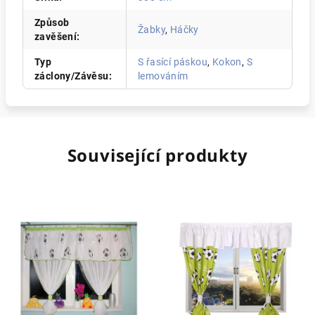
Způsob
Žabky
,
Háčky
zavěšení
:
Typ
S řasící páskou
,
Kokon
,
S
záclony/Závěsu
:
lemováním
Související produkty