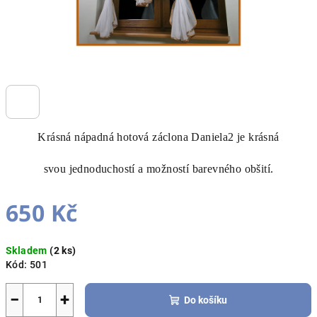
Krásná nápadná hotová záclona Daniela2 je krásná
svou jednoduchostí a možností barevného obšití.
650 Kč
Měrná
Skladem
(2 ks)
cena:
Kód:
501
−
+
Do košíku