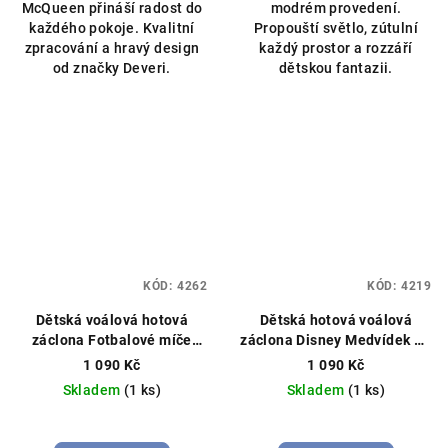
McQueen přináší radost do
modrém provedení.
každého pokoje. Kvalitní
Propouští světlo, zútulní
zpracování a hravý design
každý prostor a rozzáří
od značky Deveri.
dětskou fantazii.
KÓD:
4262
KÓD:
4219
Dětská voálová hotová
Dětská hotová voálová
záclona Fotbalové míče
záclona Disney Medvídek Pú
400x150cm zelená
Hotová
350×150 cm – růžová
1 090 Kč
1 090 Kč
záclona, fotbalový vzor,
Hotová záclona, licenční
Skladem
(1 ks)
Skladem
(1 ks)
můžeme ušít na míru
Disney
Průměrné
hodnocení