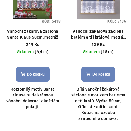
KÓD:
5418
KÓD:
5436
Vánoční žakárová záclona
Vánoční žakárová záclona
Santa Klaus 50cm, metráž
betlém a tři králové, metráž
výška 50cm bílá
Vánoční
219 Kč
139 Kč
záclona, možné obšití boků
Skladem
(6,4 m)
Skladem
(15 m)
Průměrné
Průměrné
hodnocení
hodnocení
produktu
produktu
Do košíku
Do košíku
je
je
5,0
5,0
Roztomilý motiv Santa
Bílá vánoční žakárová
z
z
Klause bude krásnou
záclona s motivem betléma
5
5
vánoční dekorací v každém
a tří králů. Výška 50 cm,
hvězdiček.
hvězdiček.
pokoji.
šířku si zvolíte sami.
Kouzelná ozdoba
svátečního domova.