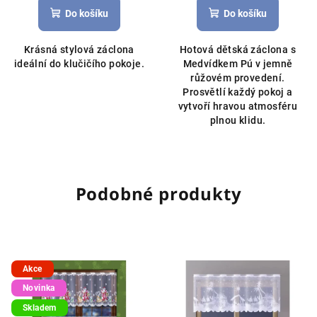
produktu
Do košíku
Do košíku
je
5,0
Krásná stylová záclona
Hotová dětská záclona s
z
ideální do klučičího pokoje.
Medvídkem Pú v jemně
5
růžovém provedení.
hvězdiček.
Prosvětlí každý pokoj a
vytvoří hravou atmosféru
plnou klidu.
Podobné produkty
Akce
Novinka
Skladem