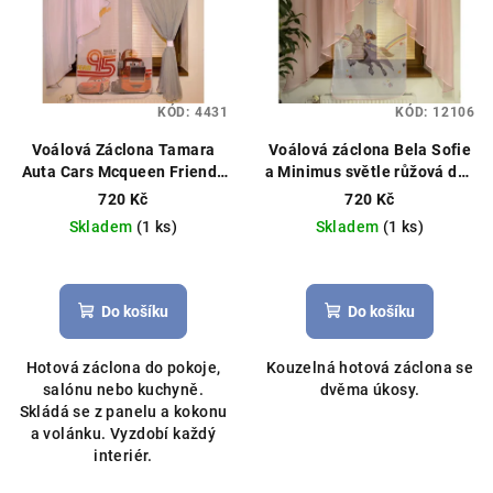
KÓD:
4431
KÓD:
12106
Voálová Záclona Tamara
Voálová záclona Bela Sofie
Auta Cars Mcqueen Friends
a Minimus světle růžová dva
to the finish šedá
úkosy 400x145cm
720 Kč
720 Kč
400x145cm
Skladem
(1 ks)
Skladem
(1 ks)
Do košíku
Do košíku
Hotová záclona do pokoje,
Kouzelná hotová záclona se
salónu nebo kuchyně.
dvěma úkosy.
Skládá se z panelu a kokonu
a volánku. Vyzdobí každý
interiér.