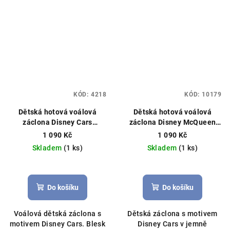
KÓD:
4218
KÓD:
10179
Dětská hotová voálová
Dětská hotová voálová
záclona Disney Cars
záclona Disney McQueen
McQueen 340×150 cm –
Cars 400×150 cm –
1 090 Kč
1 090 Kč
červená
Hotová záclona,
blankytně modrá
Hotová
Skladem
(1 ks)
Skladem
(1 ks)
licenční Disney
záclona, licenční Disney
Do košíku
Do košíku
Voálová dětská záclona s
Dětská záclona s motivem
motivem Disney Cars. Blesk
Disney Cars v jemně