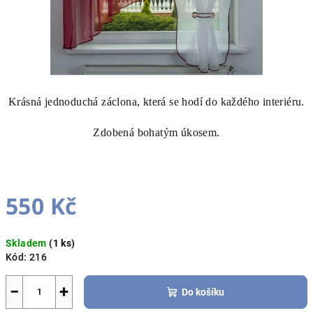
Krásná jednoduchá záclona, která se hodí do každého interiéru.
Zdobená bohatým úkosem.
550 Kč
Měrná
Skladem
(1 ks)
cena:
Kód:
216
−
+
Do košíku