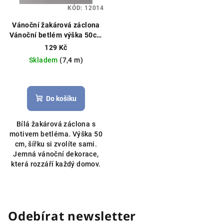
KÓD:
12014
Vánoční žakárová záclona
Vánoční betlém výška 50cm
bílá
Vánoční záclona, možné
129 Kč
obšití boků
Skladem
(7,4 m)
Do košíku
Bílá žakárová záclona s
motivem betléma. Výška 50
cm, šířku si zvolíte sami.
Jemná vánoční dekorace,
která rozzáří každý domov.
Odebírat newsletter