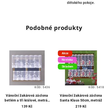
dětského pokoje.
Podobné produkty
Akce
Novinka
Skladem
KÓD:
5436
KÓD:
5418
Vánoční žakárová záclona
Vánoční žakárová záclona
betlém a tři králové, metráž
Santa Klaus 50cm, metráž
výška 50cm bílá
Vánoční
139 Kč
219 Kč