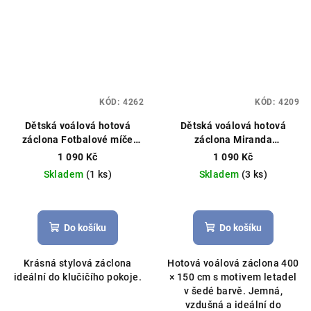
KÓD:
4262
KÓD:
4209
Dětská voálová hotová
Dětská voálová hotová
záclona Fotbalové míče
záclona Miranda
400x150cm zelená
Hotová
400x150cm letadla šedá
1 090 Kč
1 090 Kč
záclona, fotbalový vzor,
Hotová záclona, licenční
Skladem
(1 ks)
Skladem
(3 ks)
můžeme ušít na míru
vzor letadla, Wings
Průměrné
hodnocení
produktu
Do košíku
Do košíku
je
5,0
Krásná stylová záclona
Hotová voálová záclona 400
z
ideální do klučičího pokoje.
× 150 cm s motivem letadel
5
v šedé barvě. Jemná,
hvězdiček.
vzdušná a ideální do