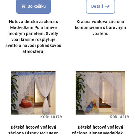
produktu
Do košíku
Detail
je
5,0
Hotová dětská záclona s
Krásná voálová záclona
z
Medvídkem Pú a tmavě
kombinovaná s barevným
5
modrým panelem. Světlý
voálem.
hvězdiček.
voál krásně rozptyluje
světlo a navodí pohádkovou
atmosféru.
KÓD:
10179
KÓD:
4219
Dětská hotová voálová
Dětská hotová voálová
záclona Disney McQueen
záclona Disney Medvídek Pú