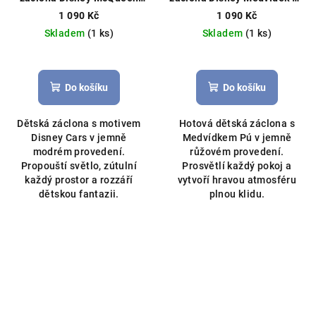
Cars 400×150 cm –
350×150 cm – růžová
1 090 Kč
1 090 Kč
blankytně modrá
Hotová
Hotová záclona, licenční
Skladem
(1 ks)
Skladem
(1 ks)
záclona, licenční Disney
Disney
Do košíku
Do košíku
Dětská záclona s motivem
Hotová dětská záclona s
Disney Cars v jemně
Medvídkem Pú v jemně
modrém provedení.
růžovém provedení.
Propouští světlo, zútulní
Prosvětlí každý pokoj a
každý prostor a rozzáří
vytvoří hravou atmosféru
dětskou fantazii.
plnou klidu.