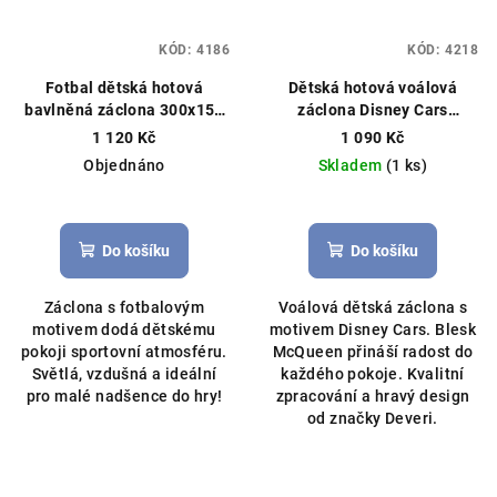
KÓD:
4186
KÓD:
4218
Fotbal dětská hotová
Dětská hotová voálová
bavlněná záclona 300x150
záclona Disney Cars
cm zelená
Záclonový
McQueen 340×150 cm –
1 120 Kč
1 090 Kč
materiál, ušijeme na míru
červená
Hotová záclona,
Objednáno
Skladem
(1 ks)
licenční Disney
Do košíku
Do košíku
Záclona s fotbalovým
Voálová dětská záclona s
motivem dodá dětskému
motivem Disney Cars. Blesk
pokoji sportovní atmosféru.
McQueen přináší radost do
Světlá, vzdušná a ideální
každého pokoje. Kvalitní
pro malé nadšence do hry!
zpracování a hravý design
od značky Deveri.