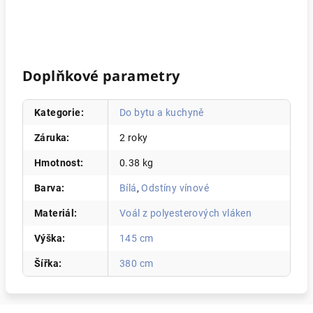
Doplňkové parametry
Kategorie
:
Do bytu a kuchyně
Záruka
:
2 roky
Hmotnost
:
0.38 kg
Barva
:
Bílá
,
Odstíny vínové
Materiál
:
Voál z polyesterových vláken
Výška
:
145 cm
Šířka
:
380 cm