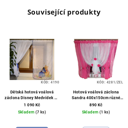
Související produkty
KÓD:
4190
KÓD:
4281/ZEL
Dětská hotová voálová
Hotová voálová záclona
záclona Disney Medvídek Pú
Sandra 400x150cm různé
350×150 cm – tmavě modrá
barvy
1 090 Kč
890 Kč
Hotová záclona, licenční
Skladem
(7 ks)
Skladem
(1 ks)
Disney
Průměrné
hodnocení