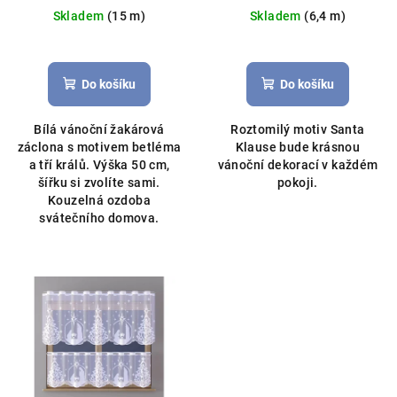
záclona, možné obšití boků
Skladem
(15 m)
Skladem
(6,4 m)
Průměrné
Průměrné
hodnocení
hodnocení
produktu
produktu
Do košíku
Do košíku
je
je
5,0
5,0
Bílá vánoční žakárová
Roztomilý motiv Santa
z
z
záclona s motivem betléma
Klause bude krásnou
5
5
a tří králů. Výška 50 cm,
vánoční dekorací v každém
hvězdiček.
hvězdiček.
šířku si zvolíte sami.
pokoji.
Kouzelná ozdoba
svátečního domova.