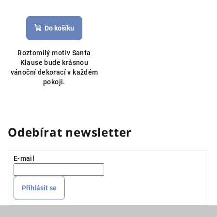
Průměrné
hodnocení
produktu
Do košíku
je
5,0
Roztomilý motiv Santa
z
Klause bude krásnou
5
vánoční dekorací v každém
hvězdiček.
pokoji.
Odebírat newsletter
E-mail
Přihlásit se
Z