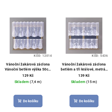
KÓD:
12014
KÓD:
5436
Vánoční žakárová záclona
Vánoční žakárová záclona
Vánoční betlém výška 50cm
betlém a tři králové, metráž
bílá
Vánoční záclona, možné
výška 50cm bílá
Vánoční
129 Kč
139 Kč
obšití boků
záclona, možné obšití boků
Skladem
(7,4 m)
Skladem
(15 m)
Průměrné
hodnocení
produktu
Do košíku
Do košíku
je
5,0