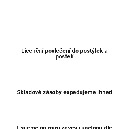
Licenční povlečení do postýlek a
postelí
Skladové zásoby expedujeme ihned
Ušijeme na míru závěs i záclonu dle