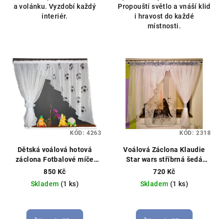
a volánku. Vyzdobí každý
Propouští světlo a vnáší klid
interiér.
i hravost do každé
místnosti.
KÓD:
4263
KÓD:
2318
Dětská voálová hotová
Voálová Záclona Klaudie
záclona Fotbalové míče
Star wars stříbrná šedá
400x150cm bílá
Hotová
400x145cm
850 Kč
720 Kč
záclona, vzor míče, můžeme
Skladem
(1 ks)
Skladem
(1 ks)
ušít na míru