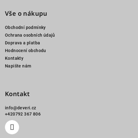
á
p
Vše o nákupu
a
Obchodní podmínky
t
Ochrana osobních údajů
í
Doprava a platba
Hodnocení obchodu
Kontakty
Napište nám
Kontakt
info
@
deveri.cz
+420792 367 806