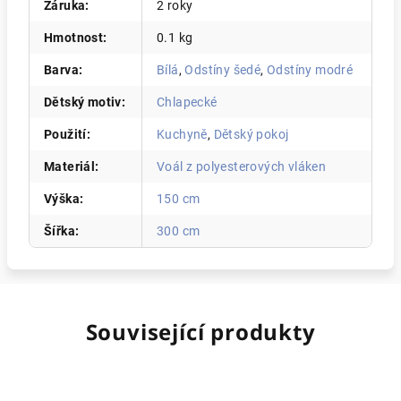
Záruka
:
2 roky
Hmotnost
:
0.1 kg
Barva
:
Bílá
,
Odstíny šedé
,
Odstíny modré
Dětský motiv
:
Chlapecké
Použití
:
Kuchyně
,
Dětský pokoj
Materiál
:
Voál z polyesterových vláken
Výška
:
150 cm
Šířka
:
300 cm
Související produkty