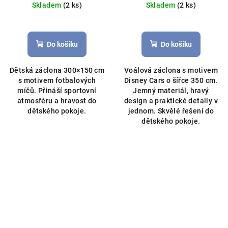
Skladem
(2 ks)
Skladem
(2 ks)
žakár
licenční Disney
Do košíku
Do košíku
Dětská záclona 300×150 cm
Voálová záclona s motivem
s motivem fotbalových
Disney Cars o šířce 350 cm.
míčů. Přináší sportovní
Jemný materiál, hravý
atmosféru a hravost do
design a praktické detaily v
dětského pokoje.
jednom. Skvělé řešení do
dětského pokoje.