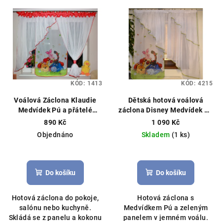
KÓD:
1413
KÓD:
4215
Voálová Záclona Klaudie
Dětská hotová voálová
Medvídek Pú a přátelé
záclona Disney Medvídek Pú
červená 400x145cm
360×150 cm – zelená
890 Kč
1 090 Kč
Hotová záclona, licenční
Objednáno
Skladem
(1 ks)
Disney
Do košíku
Do košíku
Hotová záclona do pokoje,
Hotová záclona s
salónu nebo kuchyně.
Medvídkem Pú a zeleným
Skládá se z panelu a kokonu
panelem v jemném voálu.