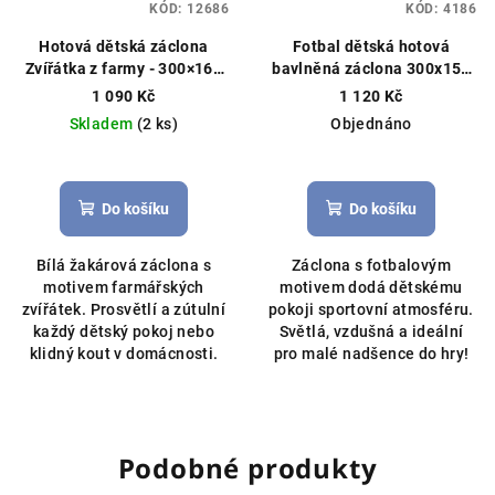
KÓD:
12686
KÓD:
4186
Hotová dětská záclona
Fotbal dětská hotová
Zvířátka z farmy - 300×160
bavlněná záclona 300x150
cm bílá
Hotová záclona,
cm zelená
Záclonový
1 090 Kč
1 120 Kč
dětský motiv
materiál, ušijeme na míru
Skladem
(2 ks)
Objednáno
Do košíku
Do košíku
Bílá žakárová záclona s
Záclona s fotbalovým
motivem farmářských
motivem dodá dětskému
zvířátek. Prosvětlí a zútulní
pokoji sportovní atmosféru.
každý dětský pokoj nebo
Světlá, vzdušná a ideální
klidný kout v domácnosti.
pro malé nadšence do hry!
Podobné produkty