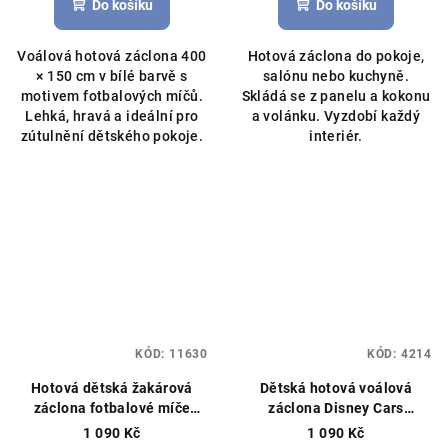
Do košíku
Do košíku
Voálová hotová záclona 400
Hotová záclona do pokoje,
× 150 cm v bílé barvě s
salónu nebo kuchyně.
motivem fotbalových míčů.
Skládá se z panelu a kokonu
Lehká, hravá a ideální pro
a volánku. Vyzdobí každý
zútulnění dětského pokoje.
interiér.
KÓD:
11630
KÓD:
4214
Hotová dětská žakárová
Dětská hotová voálová
záclona fotbalové míče
záclona Disney Cars
300x150cm bílá
Hotová
McQueen 350×150 cm –
1 090 Kč
1 090 Kč
záclona, detský motiv míčů,
červená
Hotová záclona,