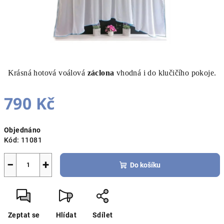
Krásná hotová voálová
záclona
vhodná i do klučičího pokoje.
790 Kč
Měrná
Objednáno
cena:
Kód:
11081
−
+
Do košíku
Zeptat se
Hlídat
Sdílet