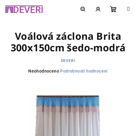
Přejít
na
obsah
Nákupní
Hledat
Přihlášení
Voálová záclona Brita
košík
300x150cm šedo-modrá
DEVERI
Průměrné
Neohodnoceno
Podrobnosti hodnocení
hodnocení
produktu
je
0,0
z
5
hvězdiček.