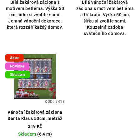
Bílá žakárová záclona s
Bílá vánoční žakárová
z
motivem betléma. Výška 50
záclona s motivem betléma
5
cm, šířku si zvolíte sami.
a tří králů. Výška 50 cm,
hvězdiček.
Jemná vánoční dekorace,
šířku si zvolíte sami.
která rozzáří každý domov.
Kouzelná ozdoba
svátečního domova.
Akce
Novinka
Skladem
KÓD:
5418
Vánoční žakárová záclona
Santa Klaus 50cm, metráž
219 Kč
Skladem
(6,4 m)