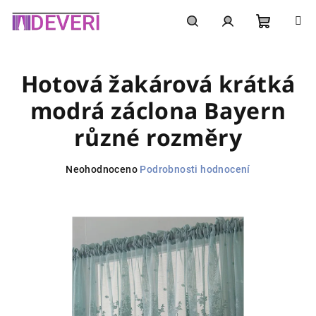
Přejít
na
obsah
Nákupní
Hledat
Přihlášení
Hotová žakárová krátká
košík
modrá záclona Bayern
různé rozměry
Průměrné
Neohodnoceno
Podrobnosti hodnocení
hodnocení
produktu
je
0,0
z
5
hvězdiček.