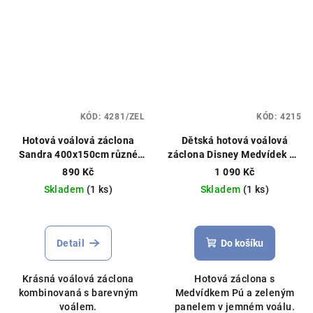
KÓD:
4281/ZEL
KÓD:
4215
Hotová voálová záclona
Dětská hotová voálová
Sandra 400x150cm různé
záclona Disney Medvídek Pú
barvy
360×150 cm – zelená
890 Kč
1 090 Kč
Hotová záclona, licenční
Skladem
(1 ks)
Skladem
(1 ks)
Disney
Průměrné
hodnocení
produktu
Detail
Do košíku
je
5,0
Krásná voálová záclona
Hotová záclona s
z
kombinovaná s barevným
Medvídkem Pú a zeleným
5
voálem.
panelem v jemném voálu.
hvězdiček.