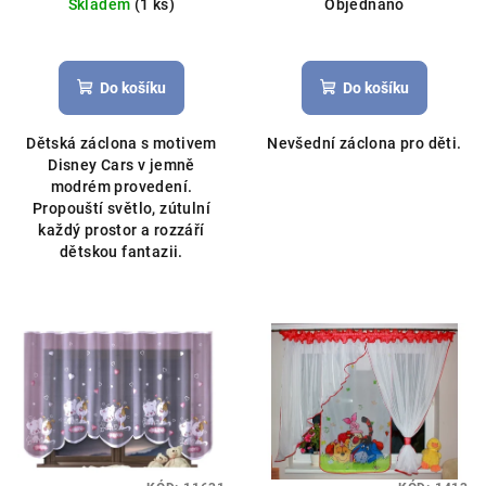
Skladem
(1 ks)
Objednáno
záclona, licenční Disney
Do košíku
Do košíku
Dětská záclona s motivem
Nevšední záclona pro děti.
Disney Cars v jemně
modrém provedení.
Propouští světlo, zútulní
každý prostor a rozzáří
dětskou fantazii.