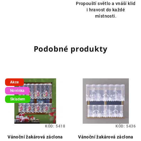
Propouští světlo a vnáší klid
i hravost do každé
místnosti.
Podobné produkty
Akce
Novinka
Skladem
KÓD:
5418
KÓD:
5436
Vánoční žakárová záclona
Vánoční žakárová záclona