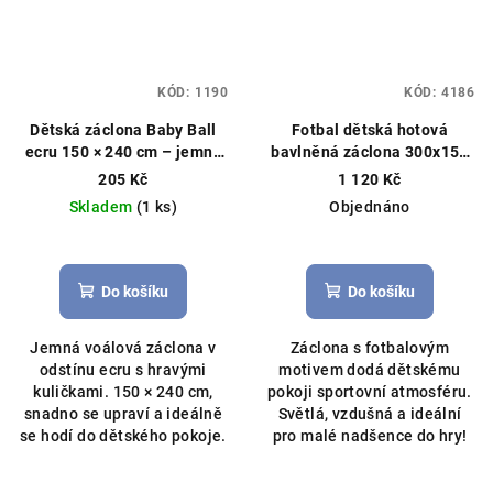
KÓD:
1190
KÓD:
4186
Dětská záclona Baby Ball
Fotbal dětská hotová
ecru 150 × 240 cm – jemný
bavlněná záclona 300x150
dotek útulnosti
Hotová
cm zelená
Záclonový
205 Kč
1 120 Kč
záclona, kuličky
materiál, ušijeme na míru
Skladem
(1 ks)
Objednáno
Do košíku
Do košíku
Jemná voálová záclona v
Záclona s fotbalovým
odstínu ecru s hravými
motivem dodá dětskému
kuličkami. 150 × 240 cm,
pokoji sportovní atmosféru.
snadno se upraví a ideálně
Světlá, vzdušná a ideální
se hodí do dětského pokoje.
pro malé nadšence do hry!