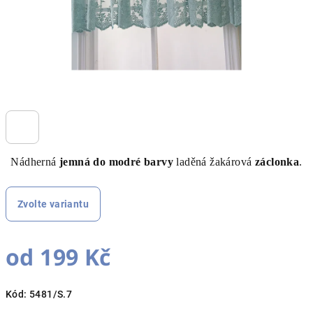
Nádherná
jemná do modré barvy
laděná žakárová
záclonka
.
Zvolte variantu
od
199 Kč
Měrná
Kód:
5481/S.7
cena: