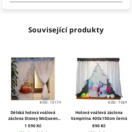
Související produkty
KÓD:
10179
KÓD:
7389
Dětská hotová voálová
Hotová voálová záclona
záclona Disney McQueen
Vampirína 400x150cm černá
Cars 400×150 cm –
1 090 Kč
890 Kč
blankytně modrá
Hotová