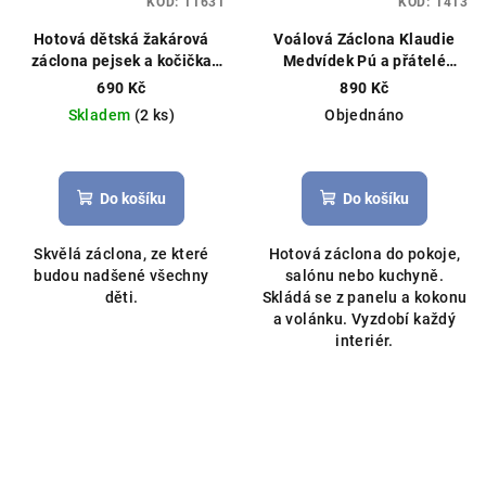
KÓD:
11631
KÓD:
1413
Hotová dětská žakárová
Voálová Záclona Klaudie
záclona pejsek a kočička
Medvídek Pú a přátelé
300x150cm bílá
červená 400x145cm
690 Kč
890 Kč
Skladem
(2 ks)
Objednáno
Do košíku
Do košíku
Skvělá záclona, ze které
Hotová záclona do pokoje,
budou nadšené všechny
salónu nebo kuchyně.
děti.
Skládá se z panelu a kokonu
a volánku. Vyzdobí každý
interiér.