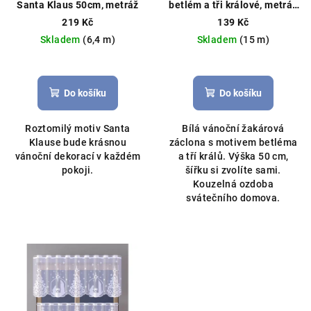
Santa Klaus 50cm, metráž
betlém a tři králové, metráž
výška 50cm bílá
Vánoční
219 Kč
139 Kč
záclona, možné obšití boků
Skladem
(6,4 m)
Skladem
(15 m)
Průměrné
Průměrné
hodnocení
hodnocení
produktu
produktu
Do košíku
Do košíku
je
je
5,0
5,0
Roztomilý motiv Santa
Bílá vánoční žakárová
z
z
Klause bude krásnou
záclona s motivem betléma
5
5
vánoční dekorací v každém
a tří králů. Výška 50 cm,
hvězdiček.
hvězdiček.
pokoji.
šířku si zvolíte sami.
Kouzelná ozdoba
svátečního domova.