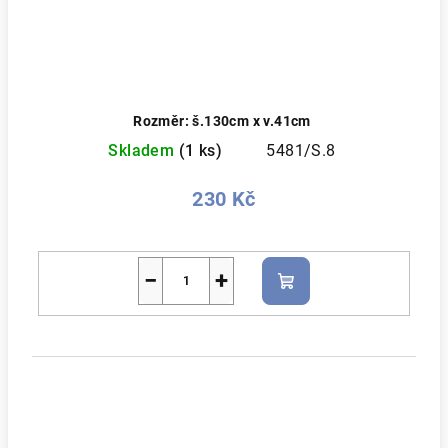
Rozměr: š.130cm x v.41cm
Skladem
(1 ks)
5481/S.8
230 Kč
−
+
Do
košíku