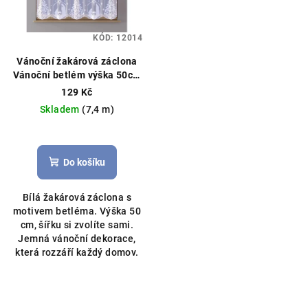
KÓD:
12014
Vánoční žakárová záclona
Vánoční betlém výška 50cm
bílá
Vánoční záclona, možné
129 Kč
obšití boků
Skladem
(7,4 m)
Do košíku
Bílá žakárová záclona s
motivem betléma. Výška 50
cm, šířku si zvolíte sami.
Jemná vánoční dekorace,
která rozzáří každý domov.