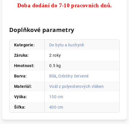
Doba dodání do 7-10 pracovních dnů.
Doplňkové parametry
Kategorie
:
Do bytu a kuchyně
Záruka
:
2 roky
Hmotnost
:
0.5 kg
Barva
:
Bílá
,
Odstíny červené
Materiál
:
Voál z polyesterových vláken
Výška
:
150 cm
Šířka
:
400 cm