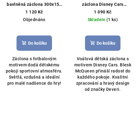
bavlněná záclona 300x150
záclona Disney Cars
cm zelená
Záclonový
McQueen 340×150 cm –
1 120 Kč
1 090 Kč
materiál, ušijeme na míru
červená
Hotová záclona,
Objednáno
Skladem
(1 ks)
licenční Disney
Do košíku
Do košíku
Záclona s fotbalovým
Voálová dětská záclona s
motivem dodá dětskému
motivem Disney Cars. Blesk
pokoji sportovní atmosféru.
McQueen přináší radost do
Světlá, vzdušná a ideální
každého pokoje. Kvalitní
pro malé nadšence do hry!
zpracování a hravý design
od značky Deveri.