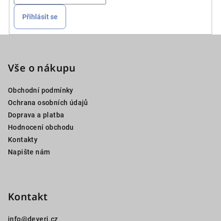
Přihlásit se
Z
á
p
Vše o nákupu
a
Obchodní podmínky
t
Ochrana osobních údajů
í
Doprava a platba
Hodnocení obchodu
Kontakty
Napište nám
Kontakt
info
@
deveri.cz