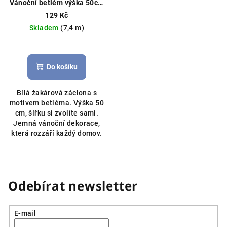
Vánoční betlém výška 50cm
bílá
Vánoční záclona, možné
129 Kč
obšití boků
Skladem
(7,4 m)
Do košíku
Bílá žakárová záclona s
motivem betléma. Výška 50
cm, šířku si zvolíte sami.
Jemná vánoční dekorace,
která rozzáří každý domov.
Odebírat newsletter
E-mail