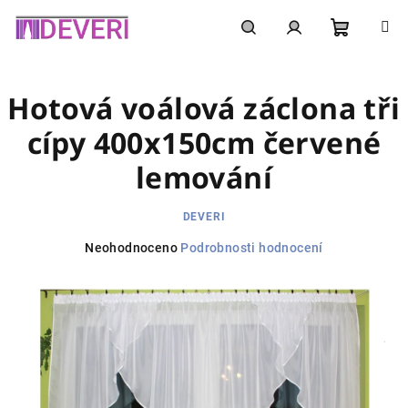
Přejít
na
obsah
Nákupní
Hledat
Přihlášení
Hotová voálová záclona tři
košík
cípy 400x150cm červené
lemování
DEVERI
Průměrné
Neohodnoceno
Podrobnosti hodnocení
hodnocení
produktu
je
0,0
z
5
hvězdiček.