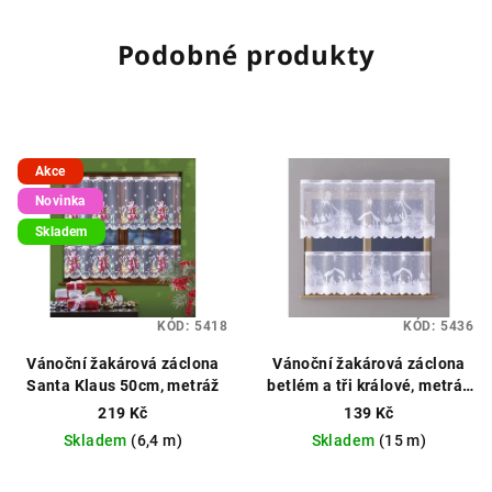
Podobné produkty
Akce
Novinka
Skladem
KÓD:
5418
KÓD:
5436
Vánoční žakárová záclona
Vánoční žakárová záclona
Santa Klaus 50cm, metráž
betlém a tři králové, metráž
výška 50cm bílá
Vánoční
219 Kč
139 Kč
záclona, možné obšití boků
Skladem
(6,4 m)
Skladem
(15 m)
Průměrné
Průměrné