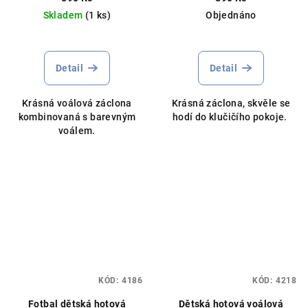
Skladem
(1 ks)
Objednáno
Průměrné
hodnocení
produktu
Detail
Detail
je
5,0
Krásná voálová záclona
Krásná záclona, skvěle se
z
kombinovaná s barevným
hodí do klučičího pokoje.
5
voálem.
hvězdiček.
KÓD:
4186
KÓD:
4218
Fotbal dětská hotová
Dětská hotová voálová