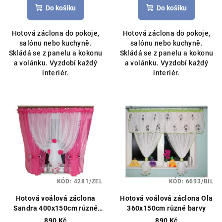
Do košíku
Do košíku
Hotová záclona do pokoje,
Hotová záclona do pokoje,
salónu nebo kuchyně.
salónu nebo kuchyně.
Skládá se z panelu a kokonu
Skládá se z panelu a kokonu
a volánku. Vyzdobí každý
a volánku. Vyzdobí každý
interiér.
interiér.
KÓD:
4281/ZEL
KÓD:
6693/BIL
Hotová voálová záclona
Hotová voálová záclona Ola
Sandra 400x150cm různé
360x150cm různé barvy
barvy
890 Kč
890 Kč