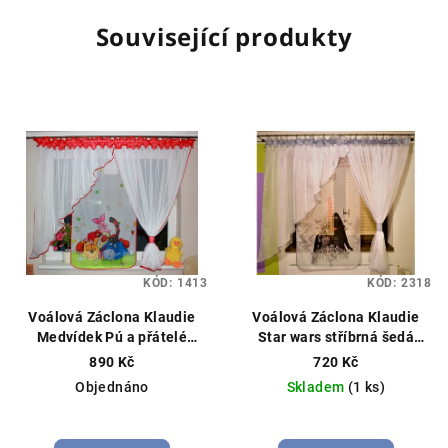
Související produkty
KÓD:
1413
KÓD:
2318
Voálová Záclona Klaudie
Voálová Záclona Klaudie
Medvídek Pú a přátelé
Star wars stříbrná šedá
červená 400x145cm
400x145cm
890 Kč
720 Kč
Objednáno
Skladem
(1 ks)