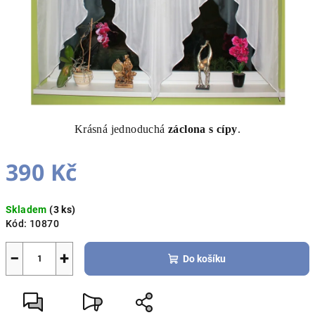
Krásná jednoduchá
záclona s cípy
.
390 Kč
Měrná
Skladem
(3 ks)
cena:
Kód:
10870
−
+
Do košíku