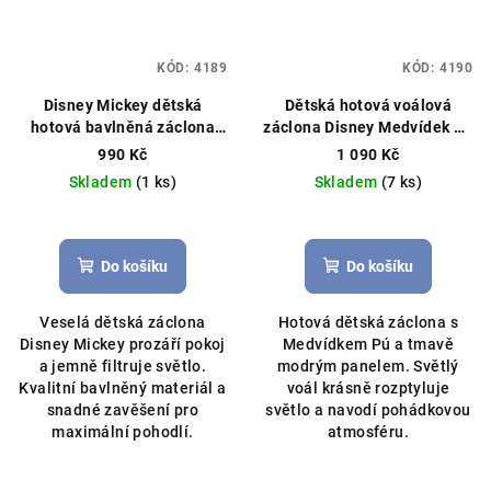
KÓD:
4189
KÓD:
4190
Disney Mickey dětská
Dětská hotová voálová
hotová bavlněná záclona
záclona Disney Medvídek Pú
300x150 cm bílá
Čistý voál,
350×150 cm – tmavě modrá
990 Kč
1 090 Kč
můžeme ušít na míru
Hotová záclona, licenční
Skladem
(1 ks)
Skladem
(7 ks)
Disney
Do košíku
Do košíku
Veselá dětská záclona
Hotová dětská záclona s
Disney Mickey prozáří pokoj
Medvídkem Pú a tmavě
a jemně filtruje světlo.
modrým panelem. Světlý
Kvalitní bavlněný materiál a
voál krásně rozptyluje
snadné zavěšení pro
světlo a navodí pohádkovou
maximální pohodlí.
atmosféru.