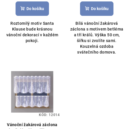
hodnocení
hodnocení
produktu
produktu
Do košíku
Do košíku
je
je
5,0
5,0
Roztomilý motiv Santa
Bílá vánoční žakárová
z
z
Klause bude krásnou
záclona s motivem betléma
5
5
vánoční dekorací v každém
a tří králů. Výška 50 cm,
hvězdiček.
hvězdiček.
pokoji.
šířku si zvolíte sami.
Kouzelná ozdoba
svátečního domova.
KÓD:
12014
Vánoční žakárová záclona