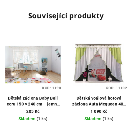
Související produkty
KÓD:
1190
KÓD:
11102
Dětská záclona Baby Ball
Dětská voálová hotová
ecru 150 × 240 cm – jemný
záclona Auta Mcqueen 400
dotek útulnosti
Hotová
× 150 cm – bílo-zelená
205 Kč
1 090 Kč
záclona, kuličky
Hotová licenční záclona,
Skladem
(1 ks)
Skladem
(1 ks)
vzor Mcqueen