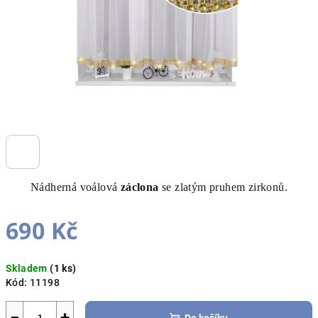
Nádherná voálová
záclona
se zlatým pruhem zirkonů.
690 Kč
Měrná
Skladem
(1 ks)
cena:
Kód:
11198