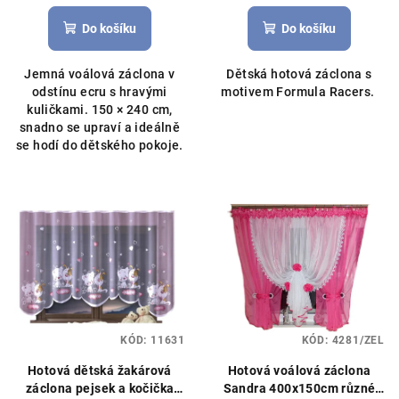
Do košíku
Do košíku
Jemná voálová záclona v
Dětská hotová záclona s
odstínu ecru s hravými
motivem Formula Racers.
kuličkami. 150 × 240 cm,
snadno se upraví a ideálně
se hodí do dětského pokoje.
KÓD:
11631
KÓD:
4281/ZEL
Hotová dětská žakárová
Hotová voálová záclona
záclona pejsek a kočička
Sandra 400x150cm různé