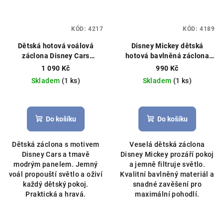
KÓD:
4217
KÓD:
4189
Dětská hotová voálová
Disney Mickey dětská
záclona Disney Cars
hotová bavlněná záclona
McQueen 350×150 cm –
300x150 cm bílá
Čistý voál,
1 090 Kč
990 Kč
tmavě modrá
Hotová
můžeme ušít na míru
Skladem
(1 ks)
Skladem
(1 ks)
záclona, licenční Disney
Do košíku
Do košíku
Dětská záclona s motivem
Veselá dětská záclona
Disney Cars a tmavě
Disney Mickey prozáří pokoj
modrým panelem. Jemný
a jemně filtruje světlo.
voál propouští světlo a oživí
Kvalitní bavlněný materiál a
každý dětský pokoj.
snadné zavěšení pro
Praktická a hravá.
maximální pohodlí.