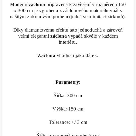
Moderní
záclona
připravena k zavěšení v rozměrech 150
x 300 cm je vyrobena z záclonového materiálu voál s
našitým zirkonovým pruhem (jedná se o imitaci zirkonů).
Díky diamantovému efektu tato jednoduchá a zároveň
velmi elegantní
záclona
vypadá skvěle v každém
interiéru.
Záclona
vhodná i jako dárek.
Parametry
:
Šířka: 300 cm
Výška: 150 cm
Tolerance: +/-3 cm
Šířka zirkonového pruhu 7 cm