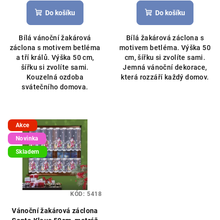
hodnocení
produktu
Do košíku
Do košíku
je
5,0
Bílá vánoční žakárová
Bílá žakárová záclona s
z
záclona s motivem betléma
motivem betléma. Výška 50
5
a tří králů. Výška 50 cm,
cm, šířku si zvolíte sami.
hvězdiček.
šířku si zvolíte sami.
Jemná vánoční dekorace,
Kouzelná ozdoba
která rozzáří každý domov.
svátečního domova.
Akce
Novinka
Skladem
KÓD:
5418
Vánoční žakárová záclona