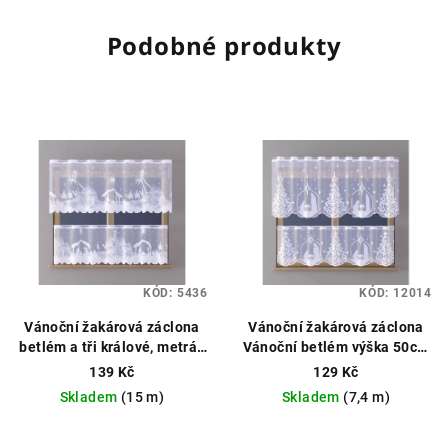
Podobné produkty
KÓD:
5436
KÓD:
12014
Vánoční žakárová záclona
Vánoční žakárová záclona
betlém a tři králové, metráž
Vánoční betlém výška 50cm
výška 50cm bílá
Vánoční
bílá
Vánoční záclona, možné
139 Kč
129 Kč
záclona, možné obšití boků
obšití boků
Skladem
(15 m)
Skladem
(7,4 m)
Průměrné