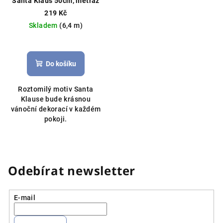
Santa Klaus 50cm, metráž
219 Kč
Skladem
(6,4 m)
Průměrné
hodnocení
produktu
Do košíku
je
5,0
Roztomilý motiv Santa
z
Klause bude krásnou
5
vánoční dekorací v každém
hvězdiček.
pokoji.
Odebírat newsletter
E-mail