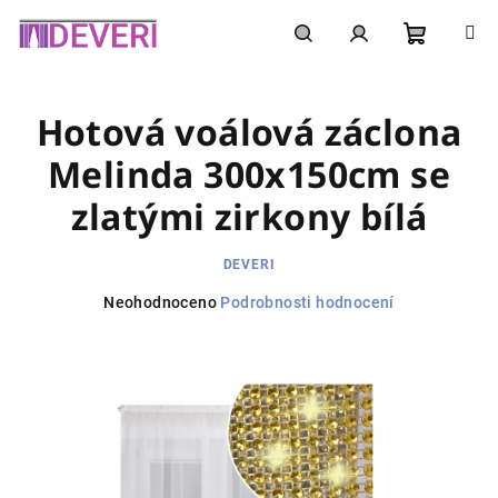
Přejít
na
obsah
Nákupní
Hledat
Přihlášení
Hotová voálová záclona
košík
Melinda 300x150cm se
zlatými zirkony bílá
DEVERI
Průměrné
Neohodnoceno
Podrobnosti hodnocení
hodnocení
produktu
je
0,0
z
5
hvězdiček.