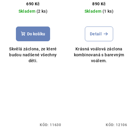
300x150cm bílá
barvy
690 Kč
890 Kč
Skladem
(2 ks)
Skladem
(1 ks)
Průměrné
hodnocení
produktu
Do košíku
Detail
je
5,0
Skvělá záclona, ze které
Krásná voálová záclona
z
budou nadšené všechny
kombinovaná s barevným
5
děti.
voálem.
hvězdiček.
KÓD:
11630
KÓD:
12106