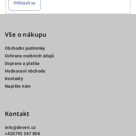
Přihlásit se
Z
á
p
Vše o nákupu
a
Obchodní podmínky
t
Ochrana osobních údajů
í
Doprava a platba
Hodnocení obchodu
Kontakty
Napište nám
Kontakt
info
@
deveri.cz
+420792 367 806