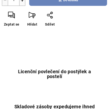
−
+
Do košíku
Zeptat se
Hlídat
Sdílet
Licenční povlečení do postýlek a
postelí
Skladové zásoby expedujeme ihned