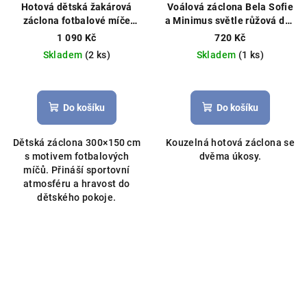
Hotová dětská žakárová
Voálová záclona Bela Sofie
záclona fotbalové míče
a Minimus světle růžová dva
300x150cm bílá
Hotová
úkosy 400x145cm
1 090 Kč
720 Kč
záclona, detský motiv míčů,
Skladem
(2 ks)
Skladem
(1 ks)
žakár
Do košíku
Do košíku
Dětská záclona 300×150 cm
Kouzelná hotová záclona se
s motivem fotbalových
dvěma úkosy.
míčů. Přináší sportovní
atmosféru a hravost do
dětského pokoje.