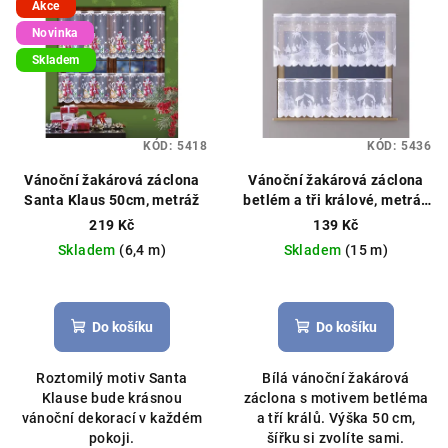
Akce
Novinka
Skladem
KÓD:
5418
KÓD:
5436
Vánoční žakárová záclona
Vánoční žakárová záclona
Santa Klaus 50cm, metráž
betlém a tři králové, metráž
výška 50cm bílá
Vánoční
219 Kč
139 Kč
záclona, možné obšití boků
Skladem
(6,4 m)
Skladem
(15 m)
Průměrné
Průměrné
hodnocení
hodnocení
produktu
produktu
Do košíku
Do košíku
je
je
5,0
5,0
Roztomilý motiv Santa
Bílá vánoční žakárová
z
z
Klause bude krásnou
záclona s motivem betléma
5
5
vánoční dekorací v každém
a tří králů. Výška 50 cm,
hvězdiček.
hvězdiček.
pokoji.
šířku si zvolíte sami.