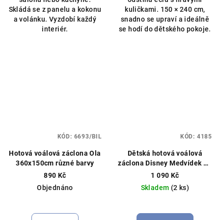
Skládá se z panelu a kokonu
kuličkami. 150 × 240 cm,
a volánku. Vyzdobí každý
snadno se upraví a ideálně
interiér.
se hodí do dětského pokoje.
KÓD:
6693/BIL
KÓD:
4185
Hotová voálová záclona Ola
Dětská hotová voálová
360x150cm různé barvy
záclona Disney Medvídek Pú
400×150 cm – světle růžová
890 Kč
1 090 Kč
Hotová záclona, licenční
Objednáno
Skladem
(2 ks)
Disney