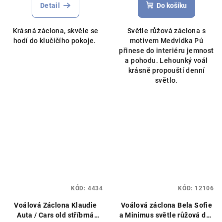
Detail
Do košíku
Krásná záclona, skvěle se
Světle růžová záclona s
hodí do klučičího pokoje.
motivem Medvídka Pú
přinese do interiéru jemnost
a pohodu. Lehounký voál
krásně propouští denní
světlo.
KÓD:
4434
KÓD:
12106
Voálová Záclona Klaudie
Voálová záclona Bela Sofie
Auta / Cars old stříbrná
a Minimus světle růžová dva