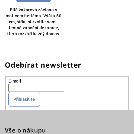
Bílá žakárová záclona s
motivem betléma. Výška 50
cm, šířku si zvolíte sami.
Jemná vánoční dekorace,
která rozzáří každý domov.
Odebírat newsletter
E-mail
Přihlásit se
Z
á
p
Vše o nákupu