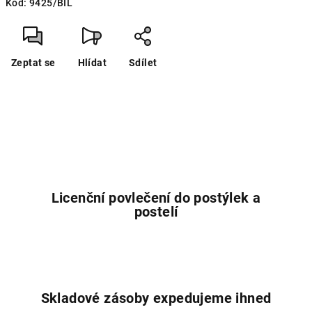
Kód:
9425/BIL
cena:
Zeptat se
Hlídat
Sdílet
Licenční povlečení do postýlek a
postelí
Skladové zásoby expedujeme ihned