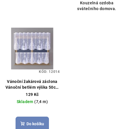
Kouzelná ozdoba
svátečního domova.
KÓD:
12014
Vánoční žakárová záclona
Vánoční betlém výška 50cm
bílá
Vánoční záclona, možné
129 Kč
obšití boků
Skladem
(7,4 m)
Do košíku