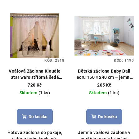
KÓD:
2318
KÓD:
1190
Voálová Záclona Klaudie
Dětská záclona Baby Ball
Star wars stříbrná šedá
ecru 150 × 240 cm – jemný
400x145cm
dotek útulnosti
Hotová
720 Kč
205 Kč
záclona, kuličky
Skladem
(1 ks)
Skladem
(1 ks)
Do košíku
Do košíku
Hotová záclona do pokoje,
Jemná voálová záclona v
salónu nebo kuchyně.
odstínu ecru s hravými