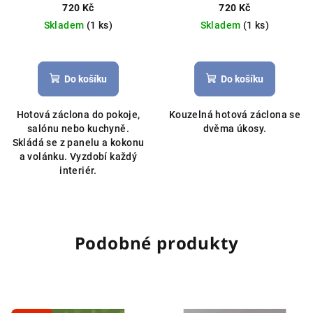
400x145cm
úkosy 400x145cm
720 Kč
720 Kč
Skladem
(1 ks)
Skladem
(1 ks)
Do košíku
Do košíku
Hotová záclona do pokoje,
Kouzelná hotová záclona se
salónu nebo kuchyně.
dvěma úkosy.
Skládá se z panelu a kokonu
a volánku. Vyzdobí každý
interiér.
Podobné produkty