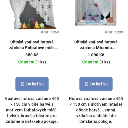
KÓD:
4263
KÓD:
4209
Dětská voálová hotová
Dětská voálová hotová
záclona Fotbalové míče
záclona Miranda
400x150cm bílá
Hotová
400x150cm letadla šedá
850 Kč
1 090 Kč
záclona, vzor míče, můžeme
Hotová záclona, licenční
Skladem
(1 ks)
Skladem
(3 ks)
ušít na míru
vzor letadla, Wings
Do košíku
Do košíku
Voálová hotová záclona 400
Hotová voálová záclona 400
× 150 cm v bílé barvě s
× 150 cm s motivem letadel
motivem fotbalových míčů.
v šedé barvě. Jemná,
Lehká, hravá a ideální pro
vzdušná a ideální do
zútulnění dětského pokoje.
dětského pokoje.