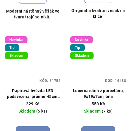
Originální kvalitní věšák na
Moderní nástěnný věšák ve
klíče.
tvaru trojúhelníků.
Novinka
Novinka
Tip
Tip
Skladem
Skladem
KÓD:
81755
KÓD:
16488
Papírová hvězda LED
Lucerna/dům z porcelánu,
podsvícená, průměr 45cm,
9x19x7cm, bílá
bílá
229 Kč
550 Kč
Skladem
(5 ks)
Skladem
(7 ks)