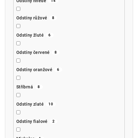
Odstíny hnědé
14
Odstíny růžové
8
Odstíny žluté
6
Odstíny červené
8
Odstíny oranžové
6
Stříbrná
8
Odstíny zlaté
10
Odstíny fialové
2