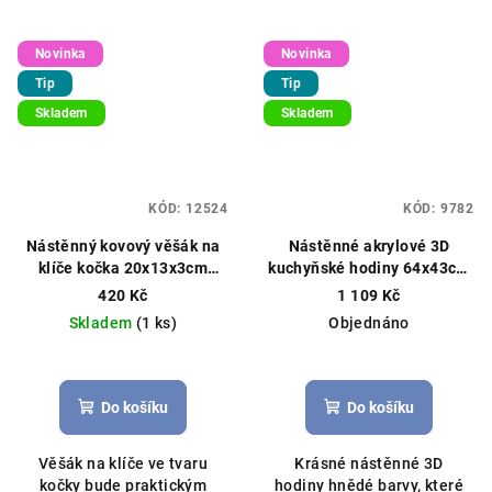
Novinka
Novinka
Tip
Tip
Skladem
Skladem
KÓD:
12524
KÓD:
9782
Nástěnný kovový věšák na
Nástěnné akrylové 3D
klíče kočka 20x13x3cm
kuchyňské hodiny 64x43cm
černý
hnědé
420 Kč
1 109 Kč
Skladem
(1 ks)
Objednáno
Do košíku
Do košíku
Věšák na klíče ve tvaru
Krásné nástěnné 3D
kočky bude praktickým
hodiny hnědé barvy, které