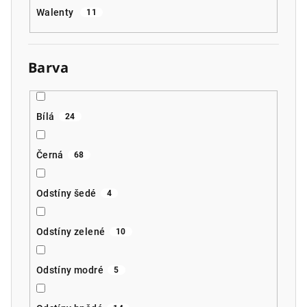
Walenty
11
Barva
Bílá
24
Černá
68
Odstíny šedé
4
Odstíny zelené
10
Odstíny modré
5