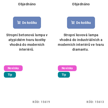
Objednáno
Objednáno
Do košíku
Do košíku
Stropní betonová lampa v
Stropní kovová lampa
atypickém tvaru kostky
vhodná do industriálních a
vhodná do moderních
moderních interiérů ve tvaru
interiérů.
diamantu.
Novinka
Novinka
Tip
Tip
KÓD:
15619
KÓD:
15613