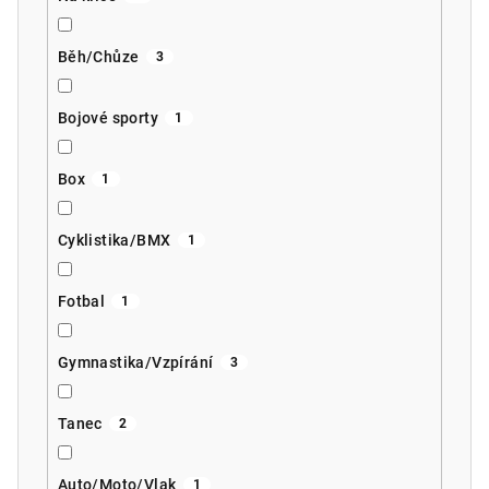
Běh/Chůze
3
Bojové sporty
1
Box
1
Cyklistika/BMX
1
Fotbal
1
Gymnastika/Vzpírání
3
Tanec
2
Auto/Moto/Vlak
1