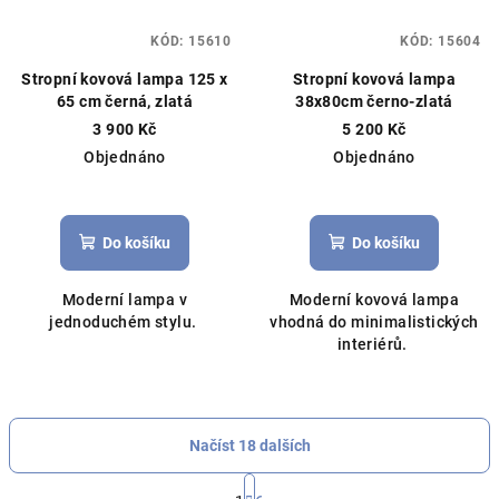
KÓD:
15610
KÓD:
15604
Stropní kovová lampa 125 x
Stropní kovová lampa
65 cm černá, zlatá
38x80cm černo-zlatá
3 900 Kč
5 200 Kč
Objednáno
Objednáno
Do košíku
Do košíku
Moderní lampa v
Moderní kovová lampa
jednoduchém stylu.
vhodná do minimalistických
interiérů.
Načíst 18 dalších
S