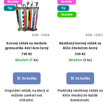
Novinka
Novinka
Tip
Tip
Skladem
KÓD:
13528
KÓD:
12527
Kovový věšák na medaile
Nástěnný kovový věšák na
gymnastika 40x14cm černý
klíče 20x4x2cm černý
790 Kč
349 Kč
Skladem
(1 ks)
Skladem
(5 ks)
Průměrné
hodnocení
produktu
Do košíku
Do košíku
je
5,0
Originální věšák, na který si
Praktický nástěnný věšák na
z
můžete zavěsit svá
klíče vhodný do každé
5
vítězství.
domácnosti.
hvězdiček.