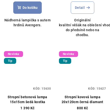
Do košíku
Detail
Nádherná lampička s autem
Originální
hrdinů Avengers.
kvalitní věšák na oblečení vho
do předsíně nebo na
chodbu.
Novinka
Novinka
Tip
Tip
KÓD:
15630
KÓD:
15627
Stropní betonová lampa
Stropní kovová lampa
15x15cm šedá kostka
20x120cm černá diamant
1 390 Kč
800 Kč