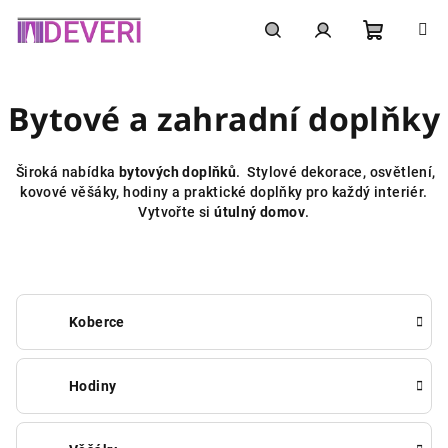
Přejít
na
obsah
Nákupní
Hledat
Přihlášení
Bytové a zahradní doplňky
košík
Široká nabídka
bytových doplňků
. Stylové dekorace, osvětlení,
kovové věšáky, hodiny a praktické doplňky pro každý interiér.
Vytvořte si
útulný domov
.
Koberce
Hodiny