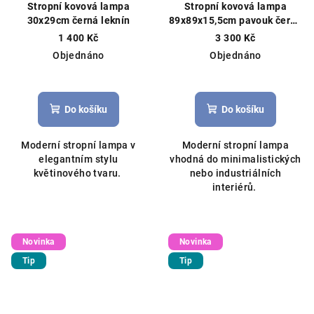
Stropní kovová lampa
Stropní kovová lampa
30x29cm černá leknín
89x89x15,5cm pavouk černo
-zlatá
1 400 Kč
3 300 Kč
Objednáno
Objednáno
Do košíku
Do košíku
Moderní stropní lampa v
Moderní stropní lampa
elegantním stylu
vhodná do minimalistických
květinového tvaru.
nebo industriálních
interiérů.
Novinka
Novinka
Tip
Tip