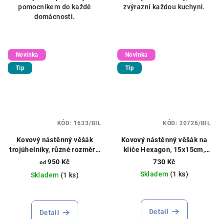
pomocníkem do každé
zvýrazní každou kuchyni.
domácnosti.
Novinka
Novinka
Tip
Tip
KÓD:
1633/BIL
KÓD:
20726/BIL
Kovový nástěnný věšák
Kovový nástěnný věšák na
trojúhelníky, různé rozměry,
klíče Hexagon, 15x15cm,
různé barvy
různé barvy
950 Kč
730 Kč
od
Skladem
(1 ks)
Skladem
(1 ks)
Detail
Detail