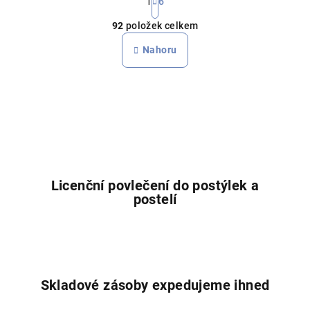
t
1
6
O
r
92
položek celkem
á
v
n
l
Nahoru
k
á
o
d
v
a
á
n
c
í
í
p
r
v
Licenční povlečení do postýlek a
k
postelí
y
v
ý
p
i
Skladové zásoby expedujeme ihned
s
u