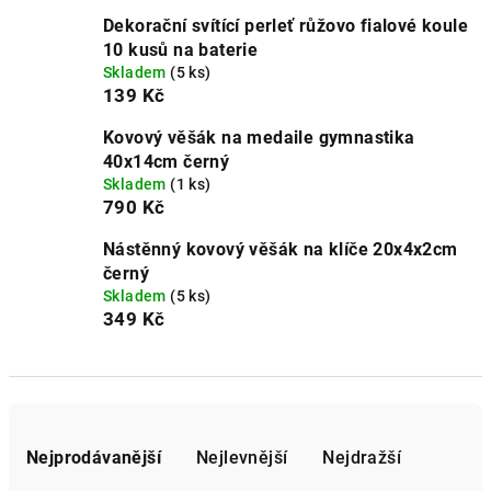
Dekorační svítící perleť růžovo fialové koule
10 kusů na baterie
Skladem
(5 ks)
139 Kč
Kovový věšák na medaile gymnastika
40x14cm černý
Skladem
(1 ks)
790 Kč
Nástěnný kovový věšák na klíče 20x4x2cm
černý
Skladem
(5 ks)
349 Kč
Ř
a
Nejprodávanější
Nejlevnější
Nejdražší
z