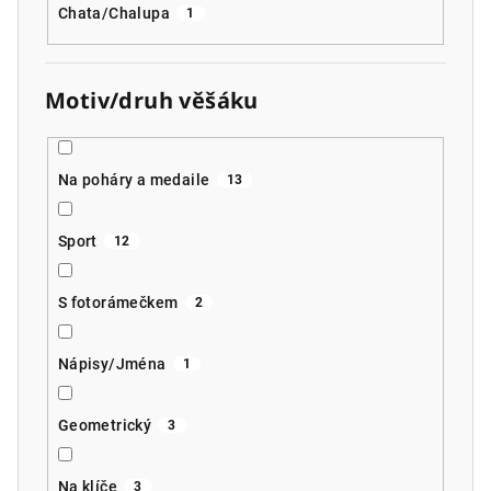
Chata/Chalupa
1
Motiv/druh věšáku
Na poháry a medaile
13
Sport
12
S fotorámečkem
2
Nápisy/Jména
1
Geometrický
3
Na klíče
3