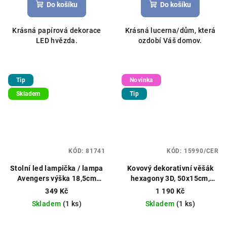
Do košíku
Do košíku
Krásná papírová dekorace
Krásná lucerna/dům, která
LED hvězda.
ozdobí Váš domov.
Tip
Novinka
Skladem
Tip
KÓD:
81741
KÓD:
15990/CER
Stolní led lampička / lampa
Kovový dekorativní věšák
Avengers výška 18,5cm
hexagony 3D, 50x15cm,
modrá
černý
349 Kč
1 190 Kč
Skladem
(1 ks)
Skladem
(1 ks)