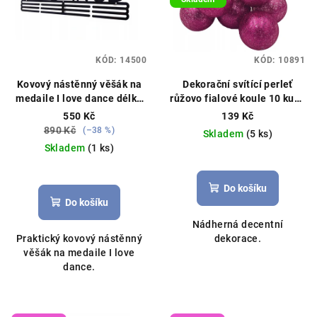
i
s
p
KÓD:
14500
KÓD:
10891
r
o
Kovový nástěnný věšák na
Dekorační svítící perleť
medaile I love dance délka
růžovo fialové koule 10 kusů
d
40cm černý
na baterie
550 Kč
139 Kč
u
890 Kč
(–38 %)
Skladem
(5 ks)
k
Skladem
(1 ks)
t
Průměrné
ů
hodnocení
Do košíku
produktu
Do košíku
je
Nádherná decentní
5,0
Praktický kovový nástěnný
dekorace.
z
věšák na medaile I love
5
dance.
hvězdiček.