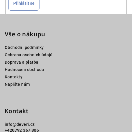
Přihlásit se
Z
á
p
Vše o nákupu
a
Obchodní podmínky
t
Ochrana osobních údajů
í
Doprava a platba
Hodnocení obchodu
Kontakty
Napište nám
Kontakt
info
@
deveri.cz
+420792 367 806