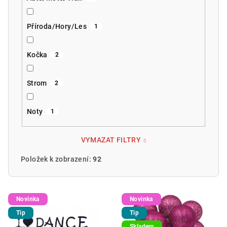
Příroda/Hory/Les
1
Kočka
2
Strom
2
Noty
1
VYMAZAT FILTRY
Položek k zobrazení:
92
V
Novinka
Novinka
ý
Tip
Tip
p
Skladem