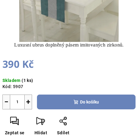
Luxusní ubrus doplněný pásem imitovaných zirkonů.
390 Kč
Měrná
Skladem
(1 ks)
cena:
Kód:
5907
−
+
Do košíku
Zeptat se
Hlídat
Sdílet