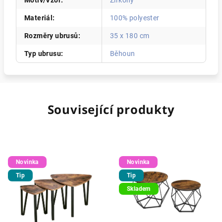
Motiv/Vzor
:
Zirkony
Materiál
:
100% polyester
Rozměry ubrusů
:
35 x 180 cm
Typ ubrusu
:
Běhoun
Související produkty
Novinka
Novinka
Tip
Tip
Skladem