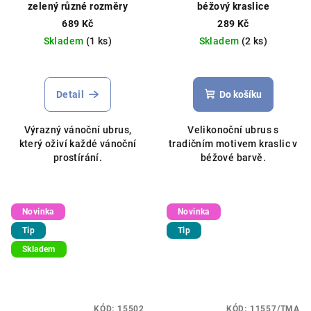
zelený různé rozměry
béžový kraslice
689 Kč
289 Kč
Skladem
(1 ks)
Skladem
(2 ks)
Detail
Do košíku
Výrazný vánoční ubrus,
Velikonoční ubrus s
který oživí každé vánoční
tradičním motivem kraslic v
prostírání.
béžové barvě.
Novinka
Novinka
Tip
Tip
Skladem
KÓD:
15502
KÓD:
11557/TMA