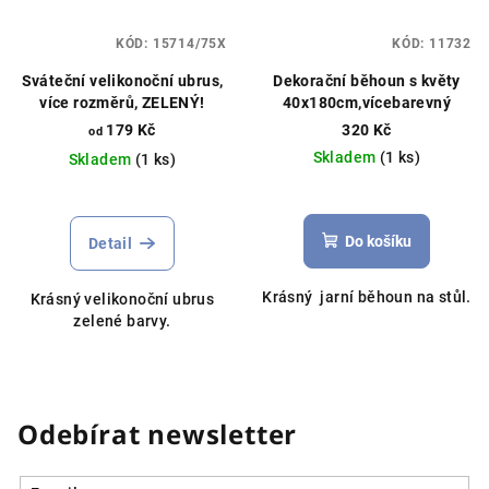
KÓD:
15714/75X
KÓD:
11732
Sváteční velikonoční ubrus,
Dekorační běhoun s květy
více rozměrů, ZELENÝ!
40x180cm,vícebarevný
179 Kč
320 Kč
od
Skladem
(1 ks)
Skladem
(1 ks)
Do košíku
Detail
Krásný jarní běhoun na stůl.
Krásný velikonoční ubrus
zelené barvy.
Odebírat newsletter