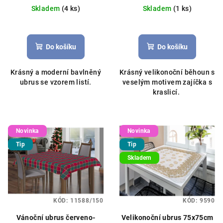
Skladem
(4 ks)
Skladem
(1 ks)
Do košíku
Do košíku
Krásný a moderní bavlněný
Krásný velikonoční běhoun s
ubrus se vzorem listí.
veselým motivem zajíčka s
kraslicí.
Novinka
Novinka
Tip
Tip
Skladem
KÓD:
11588/150
KÓD:
9590
Vánoční ubrus červeno-
Velikonoční ubrus 75x75cm