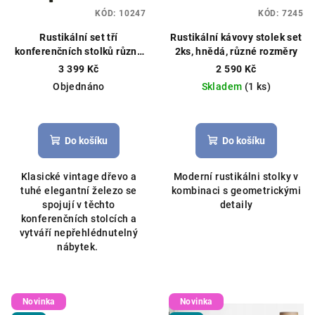
KÓD:
10247
KÓD:
7245
Rustikální set tří
Rustikální kávovy stolek set
konferenčních stolků různé
2ks, hnědá, různé rozměry
rozměry
3 399 Kč
2 590 Kč
Objednáno
Skladem
(1 ks)
Do košíku
Do košíku
Klasické vintage dřevo a
Moderní rustikálni stolky v
tuhé elegantní železo se
kombinaci s geometrickými
spojují v těchto
detaily
konferenčních stolcích a
vytváří nepřehlédnutelný
nábytek.
Novinka
Novinka