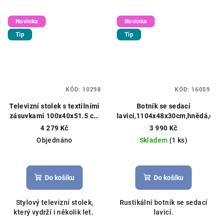
Novinka
Novinka
Tip
Tip
KÓD:
10298
KÓD:
16059
Televizní stolek s textilními
Botník se sedací
zásuvkami 100x40x51.5 cm
lavicí,1104x48x30cm,hnědá,dř
rustikálně hnědá
4 279 Kč
3 990 Kč
Objednáno
Skladem
(1 ks)
Do košíku
Do košíku
Stylový televizní stolek,
Rustikální botník se sedací
který vydrží i několik let.
lavicí.