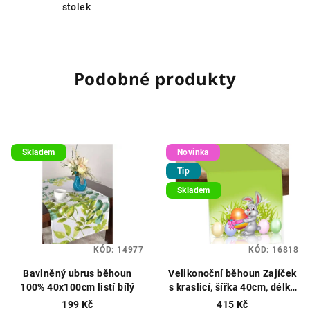
stolek
Podobné produkty
Skladem
Novinka
Tip
Skladem
KÓD:
14977
KÓD:
16818
Bavlněný ubrus běhoun
Velikonoční běhoun Zajíček
100% 40x100cm listí bílý
s kraslicí, šířka 40cm, délka
180cm , zelený
199 Kč
415 Kč