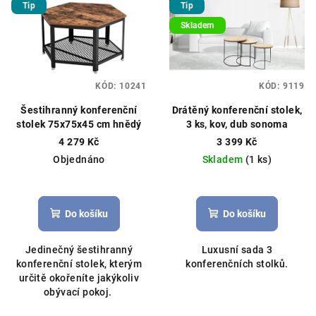
Tip
Tip
Skladem
KÓD:
10241
KÓD:
9119
Šestihranný konferenční
Drátěný konferenční stolek,
stolek 75x75x45 cm hnědý
3 ks, kov, dub sonoma
4 279 Kč
3 399 Kč
Objednáno
Skladem
(1 ks)
Do košíku
Do košíku
Jedinečný šestihranný
Luxusní sada 3
konferenční stolek, kterým
konferenčních stolků.
určitě okořeníte jakýkoliv
obývací pokoj.