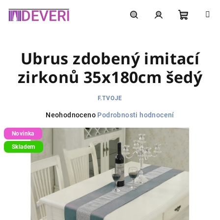
Přejít
na
obsah
Nákupní
Hledat
Přihlášení
Ubrus zdobený imitací
košík
zirkonů 35x180cm šedý
F.TVOJE
Průměrné
Neohodnoceno
Podrobnosti hodnocení
hodnocení
Novinka
produktu
je
Skladem
0,0
z
5
hvězdiček.