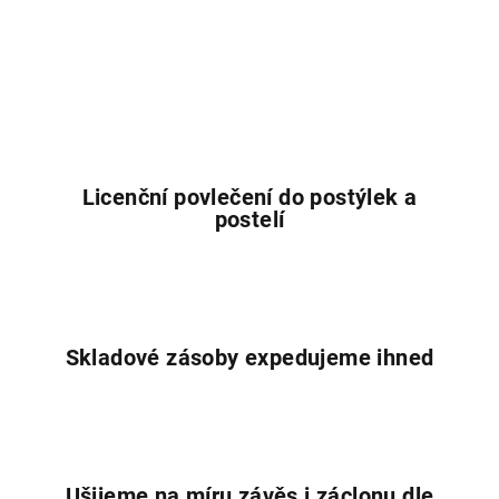
Licenční povlečení do postýlek a
postelí
Skladové zásoby expedujeme ihned
Ušijeme na míru závěs i záclonu dle