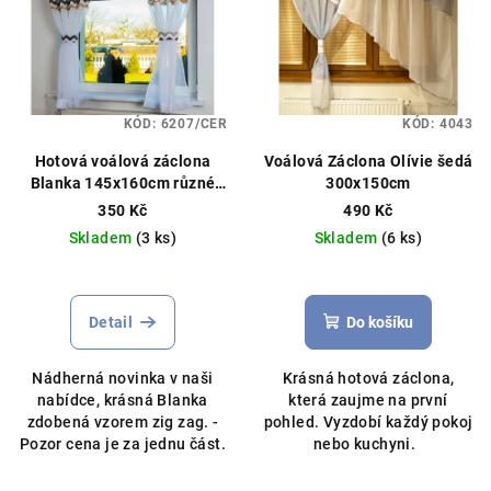
KÓD:
6207/CER
KÓD:
4043
Hotová voálová záclona
Voálová Záclona Olívie šedá
Blanka 145x160cm různé
300x150cm
barvy
350 Kč
490 Kč
Skladem
(3 ks)
Skladem
(6 ks)
Průměrné
hodnocení
produktu
Detail
Do košíku
je
5,0
Nádherná novinka v naši
Krásná hotová záclona,
z
nabídce, krásná Blanka
která zaujme na první
5
zdobená vzorem zig zag. -
pohled. Vyzdobí každý pokoj
hvězdiček.
Pozor cena je za jednu část.
nebo kuchyni.