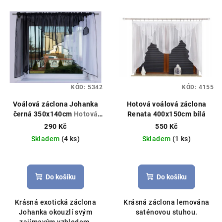
KÓD:
5342
KÓD:
4155
Voálová záclona Johanka
Hotová voálová záclona
černá 350x140cm
Hotová
Renata 400x150cm bílá
záclona, můžeme ušít na
290 Kč
550 Kč
míru
Skladem
(4 ks)
Skladem
(1 ks)
Průměrné
Průměrné
hodnocení
hodnocení
produktu
produktu
Do košíku
Do košíku
je
je
5,0
4,8
Krásná exotická záclona
Krásná záclona lemována
z
z
Johanka okouzlí svým
saténovou stuhou.
5
5
zajímavým vzhledem.