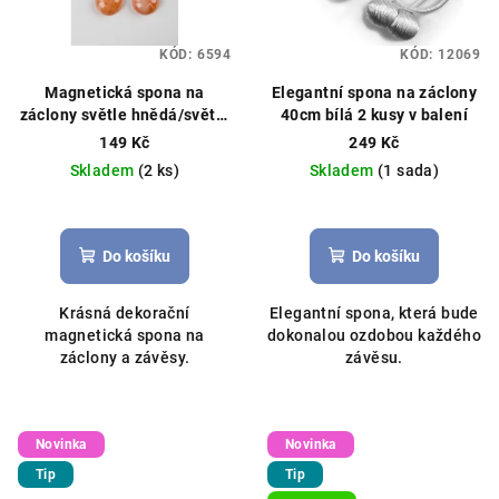
KÓD:
6594
KÓD:
12069
Magnetická spona na
Elegantní spona na záclony
záclony světle hnědá/světle
40cm bílá 2 kusy v balení
oranžová
149 Kč
249 Kč
Skladem
(2 ks)
Skladem
(1 sada)
Do košíku
Do košíku
Krásná dekorační
Elegantní spona, která bude
magnetická spona na
dokonalou ozdobou každého
záclony a závěsy.
závěsu.
Novinka
Novinka
Tip
Tip