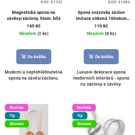
KÓD:
81743
KÓD:
81684
Magnetická spona na
Spona svazovka záclon
závěsy/záclony, 56cm, bílá
imitace zirkonů 100x6cm
stříbrná
165 Kč
110 Kč
Skladem
(2 ks)
Skladem
(8 ks)
Do košíku
Do košíku
Moderní a nepřehlédnutelná
Luxusní dekorace spona
spona na závěs/záclonu.
moderních interiérů - spona
na záclony a závěsy.
Novinka
Novinka
Tip
Tip
Skladem
Skladem