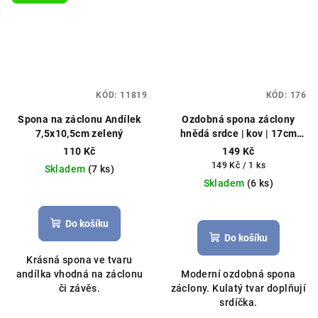
KÓD:
11819
KÓD:
176
Spona na záclonu Andílek
Ozdobná spona záclony
7,5x10,5cm zelený
hnědá srdce | kov | 17cm
Srdcový vzor, kovová
110 Kč
149 Kč
Měrná
149 Kč / 1 ks
Skladem
(7 ks)
cena:
Skladem
(6 ks)
Do košíku
Do košíku
Krásná spona ve tvaru
andílka vhodná na záclonu
Moderní ozdobná spona
či závěs.
záclony. Kulatý tvar doplňují
srdíčka.