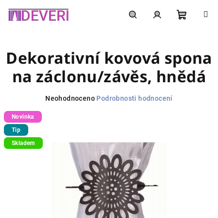
Přejít
na
obsah
Nákupní
Hledat
Přihlášení
Dekorativní kovová spona
košík
na záclonu/závěs, hnědá
Průměrné
Neohodnoceno
Podrobnosti hodnocení
hodnocení
Novinka
produktu
je
Tip
0,0
Skladem
z
5
hvězdiček.