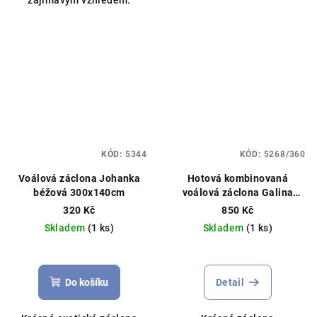
hvězdiček.
hvězdiček.
KÓD:
5344
KÓD:
5268/360
Voálová záclona Johanka
Hotová kombinovaná
béžová 300x140cm
voálová záclona Galina
440x150cm
320 Kč
850 Kč
Skladem
(1 ks)
Skladem
(1 ks)
Průměrné
hodnocení
produktu
Do košíku
Detail
je
5,0