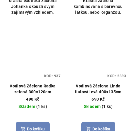
Krásná exotická záclona
Krásná záclona
z
Johanka okouzlí svým
kombinovaná s barevnou
5
zajímavým vzhledem.
látkou, nebo organzou.
hvězdiček.
KÓD:
937
KÓD:
2393
Voálová Záclona Radka
Voálová Záclona Linda
zelená 300x120cm
fialová levá 400x135cm
490 Kč
690 Kč
Skladem
(1 ks)
Skladem
(1 ks)
Do košíku
Do košíku