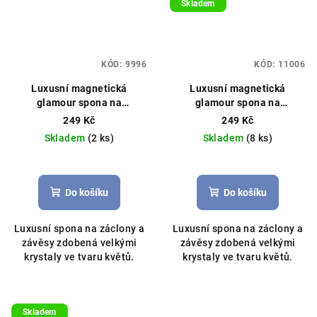
Skladem
KÓD:
9996
KÓD:
11006
Luxusní magnetická
Luxusní magnetická
glamour spona na
glamour spona na
záclony/závěsy s krystaly
záclony/závěsy s krystaly
249 Kč
249 Kč
33cm stříbrná
33cm stříbrná
Skladem
(2 ks)
Skladem
(8 ks)
Průměrné
hodnocení
produktu
Do košíku
Do košíku
je
5,0
Luxusní spona na záclony a
Luxusní spona na záclony a
z
závěsy zdobená velkými
závěsy zdobená velkými
5
krystaly ve tvaru květů.
krystaly ve tvaru květů.
hvězdiček.
Skladem