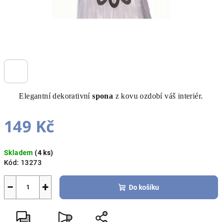
Elegantní dekorativní
spona
z kovu ozdobí váš interiér.
149 Kč
Měrná
Skladem
(4 ks)
cena:
Kód:
13273
−
+
Do košíku