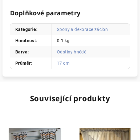
Doplňkové parametry
Kategorie
:
Spony a dekorace záclon
Hmotnost
:
0.1 kg
Barva
:
Odstíny hnědé
Průměr
:
17 cm
Související produkty